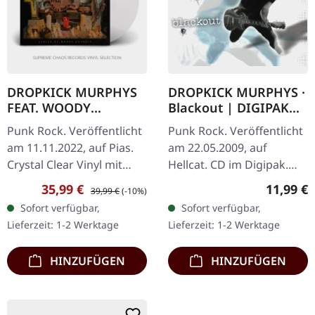
DROPKICK MURPHYS
DROPKICK MURPHYS ·
FEAT. WOODY
Blackout | DIGIPAK
GUTHRIE · This
CD
Punk Rock. Veröffentlicht
Punk Rock. Veröffentlicht
Machine Still Kills
am 11.11.2022, auf Pias.
am 22.05.2009, auf
Fascists | CRYSTAL
Crystal Clear Vinyl mit
Hellcat. CD im Digipak.
CLEAR LP
Bonus-Track. "This
Dropkick Murphys
Verkaufspreis:
Regulärer Preis:
Reguläre
35,99 €
11,99 €
39,99 €
(-10%)
Machine Still Kills
lieferten mit "Blackout"
Sofort verfügbar,
Sofort verfügbar,
Fascists" von den
ein weiteres Kraftpaket
Lieferzeit: 1-2 Werktage
Lieferzeit: 1-2 Werktage
Dropkick Murphys…
voller…
HINZUFÜGEN
HINZUFÜGEN