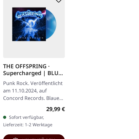
THE OFFSPRING ·
Supercharged | BLUE
LP
Punk Rock. Veröffentlicht
am 11.10.2024, auf
Concord Records. Blaues
Vinyl. The Offspring
Regulärer Preis:
29,99 €
kehren mit explosiver
Sofort verfügbar,
Energie auf
Lieferzeit: 1-2 Werktage
"Supercharged" zurück
und…