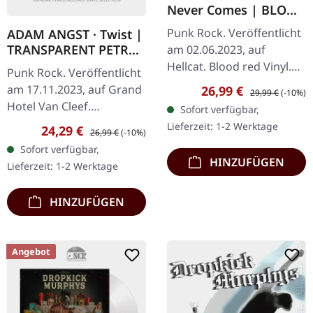
Never Comes | BLOOD
RED LP
Punk Rock. Veröffentlicht
ADAM ANGST · Twist |
TRANSPARENT PETROL
am 02.06.2023, auf
LP
Hellcat. Blood red Vinyl.
Punk Rock. Veröffentlicht
Rancid kehren mit ihrem
Verkaufspreis:
Regulärer Preis:
am 17.11.2023, auf Grand
26,99 €
29,99 €
(-10%)
zehnten Studiowerk
Hotel Van Cleef.
Sofort verfügbar,
"Tomorrow Never Comes"
Transparent "Petrol" Vinyl
Lieferzeit: 1-2 Werktage
Verkaufspreis:
Regulärer Preis:
24,29 €
zurück,…
26,99 €
(-10%)
im Standard-Cover mit 24-
Sofort verfügbar,
seitigem Booklet. Adam
HINZUFÜGEN
Lieferzeit: 1-2 Werktage
Angst…
HINZUFÜGEN
Angebot