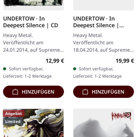
UNDERTOW · In
UNDERTOW · In
Deepest Silence | CD
Deepest Silence |
BLACK LP
Heavy Metal.
Heavy Metal.
Veröffentlicht am
Veröffentlicht am
24.01.2014, auf Supreme
18.04.2014, auf Supreme
Chaos Records. CD im
Chaos Records.
Regulärer Preis:
Reguläre
12,99 €
19,99 €
Jewelcase. Heavy wie
Schwarzes Vinyl im
Sofort verfügbar,
Sofort verfügbar,
Hölle und dennoch
Gatefold-Cover. Limitiert
Lieferzeit: 1-2 Werktage
Lieferzeit: 1-2 Werktage
abwechslungsreich. Das
auf 200 Exemplare. · 180g
neue Album…
Vinyl…
HINZUFÜGEN
HINZUFÜGEN
Angebot
Limited