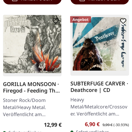
Angebot
SUBTERFUGE CARVER ·
GORILLA MONSOON ·
Deathcore | CD
Firegod - Feeding The
Beast | CD
Heavy
Stoner Rock/Doom
Metal/Metalcore/Crossov
Metal/Heavy Metal.
er. Veröffentlicht am
Veröffentlicht am
08.02.2008, auf Supreme
11.05.2018, auf Supreme
Verkaufspreis:
Regulärer Preis:
6,90 €
Regulärer Preis:
12,99 €
9,99 €
(-30.93%)
Chaos Records. CD im
Chaos Records. CD im
Sofort verfügbar,