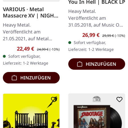
You In Hell | BLACK LP
VARIOUS · Metal
Heavy Metal.
Massacre XV | NIGHT
Veröffentlicht am
BLUE LP
Heavy Metal.
31.05.2018, auf Music On
Veröffentlicht am
Vinyl. Schwarzes Vinyl.
Verkaufspreis:
Regulärer Preis:
26,99 €
29,99 €
(-10%)
21.05.2021, auf Metal
Grim Reaper entfesselten
Sofort verfügbar,
Blade Records. Nach
mit „See You In Hell" pure
Verkaufspreis:
Regulärer Preis:
22,49 €
Lieferzeit: 1-2 Werktage
24,99 €
(-10%)
Jahren kommt diese
britische Heavy…
Sofort verfügbar,
legendäre Sampler-Reihe
Lieferzeit: 1-2 Werktage
HINZUFÜGEN
von Metal Blade zurück!
Nachtblau…
HINZUFÜGEN