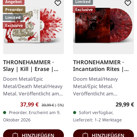
Angebot
Limited
Preorder
Exclusive
Limited
Exclusive
THRONEHAMMER ·
THRONEHAMMER ·
Slay | Kill | Erase |
Incantation Rites |
BLOOD SPLATTER 2LP
SPLATTER 2LP
Doom Metal/Epic
Doom Metal/Heavy
Metal/Death Metal/Heavy
Metal/Epic Metal.
Metal. Veröffentlicht am
Veröffentlicht am
09.10.2026, auf Supreme
21.10.2022, auf Supreme
Verkaufspreis:
Regulärer Preis:
Reguläre
37,99 €
29,99 €
39,99 €
(-5%)
Chaos Records. Crystal
Chaos Records. SCR-
Preorder. Erscheint am 9.
Sofort verfügbar,
Clear/Blood Splatter
exklusives Transparent
Oktober 2026
Lieferzeit: 1-2 Werktage
Doppel-Vinyl im…
Rot/Schwarz/Weiß…
HINZUFÜGEN
HINZUFÜGEN