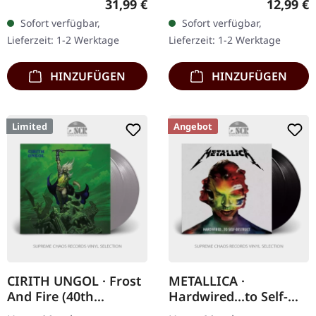
Regulärer Preis:
Reguläre
31,99 €
12,99 €
marmoriertes Doppel-
rotes 7" Vinyl, limitiert auf
Sofort verfügbar,
Sofort verfügbar,
Vinyl im Gatefold-Cover
500 Exemplare. Samaels
Lieferzeit: 1-2 Werktage
Lieferzeit: 1-2 Werktage
mit bedruckten
"Dictate Of…
Innenhüllen…
HINZUFÜGEN
HINZUFÜGEN
Limited
Angebot
CIRITH UNGOL · Frost
METALLICA ·
And Fire (40th
Hardwired...to Self-
Anniversary Edition)
destruct | BLACK 2LP