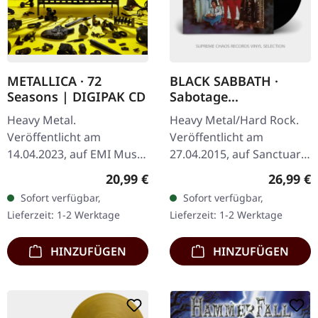
METALLICA · 72
BLACK SABBATH ·
Seasons | DIGIPAK CD
Sabotage
(Remastered) | BLACK
Heavy Metal.
Heavy Metal/Hard Rock.
LP
Veröffentlicht am
Veröffentlicht am
14.04.2023, auf EMI Music.
27.04.2015, auf Sanctuary
Digipak im Slipcase. Nach
Records. Schwarzes Vinyl,
Regulärer Preis:
Reguläre
20,99 €
26,99 €
sechs langen Jahren der
remastered. Das 1975
Sofort verfügbar,
Sofort verfügbar,
Vorfreude kehren
veröffentlichte
Lieferzeit: 1-2 Werktage
Lieferzeit: 1-2 Werktage
Metallica mit ihrem…
"Sabotage" gilt als…
HINZUFÜGEN
HINZUFÜGEN