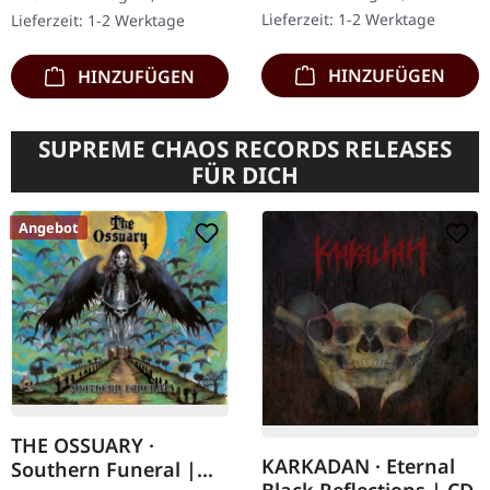
die fesselnde Fortsetzung
legendären Black Metal-
Lieferzeit: 1-2 Werktage
Lieferzeit: 1-2 Werktage
von Wytch Hazel's…
Pioniere Venom kehren
mit…
HINZUFÜGEN
HINZUFÜGEN
SUPREME CHAOS RECORDS RELEASES
FÜR DICH
Angebot
THE OSSUARY ·
KARKADAN · Eternal
Southern Funeral |
Black Reflections | CD