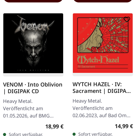
WYTCH HAZEL · IV:
VENOM · Into Oblivion
Sacrament | DIGIPAK
| DIGIPAK CD
CD
Heavy Metal.
Heavy Metal.
Veröffentlicht am
Veröffentlicht am
02.06.2023, auf Bad Omen
01.05.2026, auf BMG
Records. CD im DigiPak.
Rights Management. CD
Reguläre
14,99 €
Regulärer Preis:
18,99 €
IV: Sacrament steht für
im 6-seitigen DigiPak. Die
Sofort verfügbar,
Sofort verfügbar,