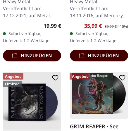
Heavy Metal.
Heavy Metal.
[SILVER] | DLP
Veröffentlicht am
Veröffentlicht am
17.12.2021, auf Metal
18.11.2016, auf Mercury
Blade Records.
Records. Schwarzes
Regulärer Preis:
Verkaufspreis:
Regulärer Preis:
19,99 €
35,99 €
39,99 €
(-10%)
Jubiläumsedition zum
Doppel-Vinyl im Gatefold-
Sofort verfügbar,
Sofort verfügbar,
40jährigen auf silbernem
Cover. 180 Gramm Vinyl.
Lieferzeit: 1-2 Werktage
Lieferzeit: 1-2 Werktage
Doppel-Vinyl mit Bonus
Nach acht Jahren des…
im…
HINZUFÜGEN
HINZUFÜGEN
Angebot
Angebot
Limited
GRIM REAPER · See