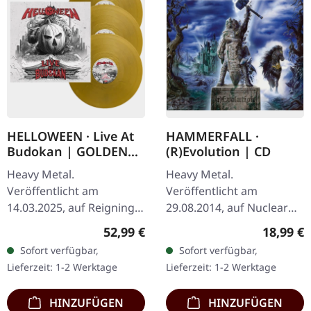
HELLOWEEN · Live At
HAMMERFALL ·
Budokan | GOLDEN
(R)Evolution | CD
3LP
Heavy Metal.
Heavy Metal.
Veröffentlicht am
Veröffentlicht am
14.03.2025, auf Reigning
29.08.2014, auf Nuclear
Phoenix Music. Goldenes
Blast Records. Hector's
Regulärer Preis:
Reguläre
52,99 €
18,99 €
Dreifach-Vinyl im
Hymn 5:54 (R)Evolution
Sofort verfügbar,
Sofort verfügbar,
Gatefold-Cover. Mit dieser
4:25 Bushido 4:41 Live Life
Lieferzeit: 1-2 Werktage
Lieferzeit: 1-2 Werktage
3LP-Edition erwartet…
Loud 3:32 Ex…
HINZUFÜGEN
HINZUFÜGEN