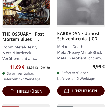
KARKADAN · Utmost
THE OSSUARY · Post
Schizophrenia | CD
Mortem Blues |
DIGIPAK CD
Melodic Death
Doom Metal/Heavy
Metal/Heavy Metal/Black
Metal/Hardrock.
Metal. Veröffentlicht am
Veröffentlicht am
08.03.2004, auf Supreme
17.02.2017, auf Supreme
Regulär
9,99 €
Verkaufspreis:
Regulärer Preis:
11,69 €
12,99 €
(-10.01%)
Chaos Records. CD im
Chaos Records. Limitierte
Sofort verfügbar,
Sofort verfügbar,
Jewelcase mit 16-seitigem
Erstauflage als Digipak.
Lieferzeit: 1-2 Werktage
Lieferzeit: 1-2 Werktage
Booklet.…
Debüt-Album der…
HINZUFÜGEN
HINZUFÜGEN