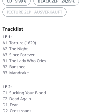
CD · 9,99 €
BLACK 2LP · 24,99 €
PICTURE 2LP · AUSVERKAUFT
Tracklist
LP 1:
A1. Torture (1629)
A2. The Night
A3. Since Forever
B1. The Lady Who Cries
B2. Banshee
B3. Mandrake
LP 2:
C1. Sucking Your Blood
C2. Dead Again
D1. Fear
D2. Crossroads