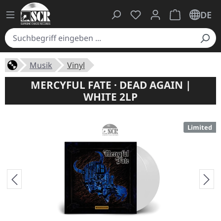
Du hast 0 Produkte auf
Warenkorb ent
DE
Musik
Vinyl
MERCYFUL FATE · DEAD AGAIN |
WHITE 2LP
Limited