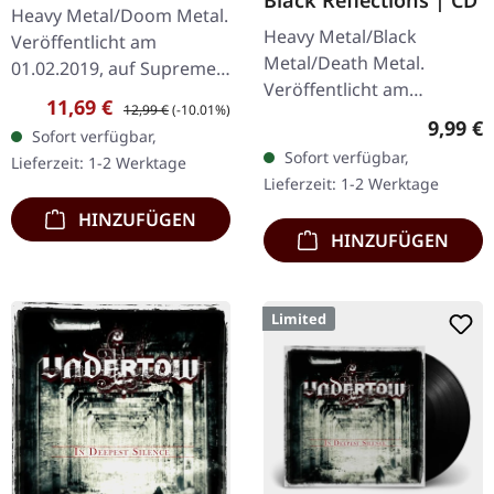
DIGIPAK CD
Heavy Metal/Doom Metal.
Heavy Metal/Black
Veröffentlicht am
Metal/Death Metal.
01.02.2019, auf Supreme
Veröffentlicht am
Chaos Records.
Verkaufspreis:
Regulärer Preis:
11,69 €
12,99 €
(-10.01%)
19.01.2002, auf Supreme
Erstauflage als CD im
Regulär
9,99 €
Sofort verfügbar,
Chaos Records. CD im
DigiPak mit 12-seitigem
Sofort verfügbar,
Lieferzeit: 1-2 Werktage
Jewelcase. Neuauflage mit
Booklet. Geht es dir…
Lieferzeit: 1-2 Werktage
neuem Artwork,…
HINZUFÜGEN
HINZUFÜGEN
Limited