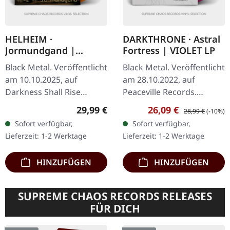
HELHEIM ·
DARKTHRONE · Astral
Jormundgand |
Fortress | VIOLET LP
ORANGE/BLACK
Black Metal. Veröffentlicht
Black Metal. Veröffentlicht
MARBLED LP
am 10.10.2025, auf
am 28.10.2022, auf
Darkness Shall Rise
Peaceville Records.
Productions.
Violettes Vinyl mit
Regulärer Preis:
Verkaufspreis:
Regulärer Preis:
29,99 €
26,09 €
28,99 €
(-10%)
Orange/schwarz
Textblatt. Limitiert auf
Sofort verfügbar,
Sofort verfügbar,
marmoriertes Vinyl mit
1000 Exemplare. Die
Lieferzeit: 1-2 Werktage
Lieferzeit: 1-2 Werktage
24-seitigem Booklet und
norwegischen…
A2…
HINZUFÜGEN
HINZUFÜGEN
SUPREME CHAOS RECORDS RELEASES
FÜR DICH