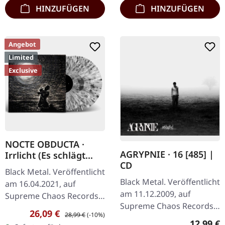
…
HINZUFÜGEN
HINZUFÜGEN
Angebot
Limited
Exclusive
NOCTE OBDUCTA ·
AGRYPNIE · 16 [485] |
Irrlicht (Es schlägt
CD
dem Mond ein kaltes
Black Metal. Veröffentlicht
Herz) | SPLATTER 2LP
Black Metal. Veröffentlicht
am 16.04.2021, auf
am 11.12.2009, auf
Supreme Chaos Records.
Supreme Chaos Records.
Ultra Clear Doppel-Vinyl
Verkaufspreis:
Regulärer Preis:
26,09 €
28,99 €
(-10%)
CD im Jewelcase mit 12-
mit grauen, weißen und
Reguläre
12,99 €