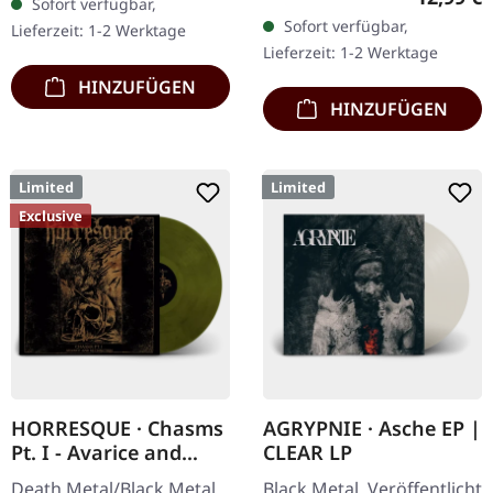
Sofort verfügbar,
seitigem Booklet. Das
schwarzen Splatters im…
Sofort verfügbar,
Lieferzeit: 1-2 Werktage
dritte Album von
Lieferzeit: 1-2 Werktage
AGRYPNIE ist…
HINZUFÜGEN
HINZUFÜGEN
Limited
Limited
Exclusive
HORRESQUE · Chasms
AGRYPNIE · Asche EP |
Pt. I - Avarice and
CLEAR LP
Retribution |
Death Metal/Black Metal.
Black Metal. Veröffentlicht