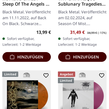
Sleep Of The Angels |
Sublunary Tragedies |
BLACK TAPE
BLACK 2LP
Black Metal. Veröffentlicht
Black Metal. Veröffentlicht
am 11.11.2022, auf Back
am 02.02.2024, auf
On Black. Schwarze
Season Of Mist.
Musik-Kassette. Diese
Schwarzes Doppel-Vinyl
Regulärer Preis:
Verkaufspreis:
Regulärer Preis:
13,99 €
31,49 €
34,99 €
(-10%)
eindringliche Sammlung
im Gatefold-Cover. Bevor
Sofort verfügbar,
Sofort verfügbar,
der griechischen Black…
Tamás Kátai mit Thy
Lieferzeit: 1-2 Werktage
Lieferzeit: 1-2 Werktage
Catafalque zu…
HINZUFÜGEN
HINZUFÜGEN
Limited
Angebot
Limited