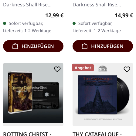
Darkness Shall Rise
Darkness Shall Rise
Productions. Schwarzes
Productions. A1 The
Regulärer Preis:
Reguläre
12,99 €
14,99 €
Tape mit 4-seitigem J-
Cosmic Sphere Falls A2
Sofort verfügbar,
Sofort verfügbar,
Card. Limitiert auf 300
Again A3 Undone A4
Lieferzeit: 1-2 Werktage
Lieferzeit: 1-2 Werktage
Exemplare.…
Tragedy of Pointless…
HINZUFÜGEN
HINZUFÜGEN
Angebot
ROTTING CHRIST ·
THY CATAFALQUE ·