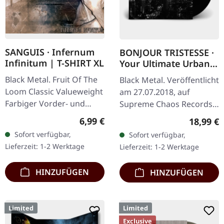
SANGUIS · Infernum
BONJOUR TRISTESSE ·
Infinitum | T-SHIRT XL
Your Ultimate Urban
Nightmare | BLACK LP
Black Metal. Fruit Of The
Black Metal. Veröffentlicht
Loom Classic Valueweight
am 27.07.2018, auf
Farbiger Vorder- und
Supreme Chaos Records.
Rückendruck 100%
Schwarzes Vinyl mit
Regulärer Preis:
6,99 €
Reguläre
18,99 €
Baumwolle
schwerem Cover und
Sofort verfügbar,
Sofort verfügbar,
Insert, limitiert auf 200
Lieferzeit: 1-2 Werktage
Lieferzeit: 1-2 Werktage
Exemplare.…
HINZUFÜGEN
HINZUFÜGEN
Limited
Limited
Exclusive