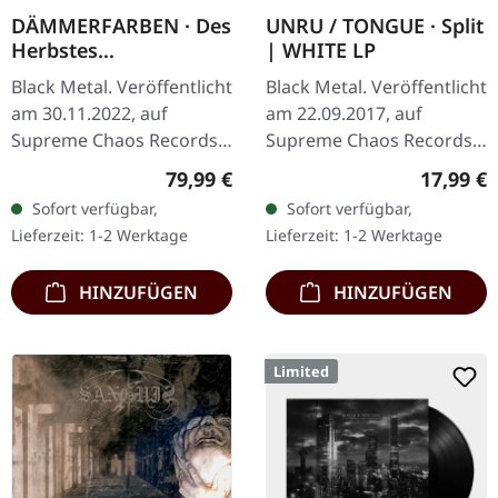
DÄMMERFARBEN · Des
UNRU / TONGUE · Split
Herbstes
| WHITE LP
Trauerhymnen MMXX
Black Metal. Veröffentlicht
Black Metal. Veröffentlicht
| WOODEN LP BOX
am 30.11.2022, auf
am 22.09.2017, auf
Supreme Chaos Records.
Supreme Chaos Records.
Ultra schwere
Weißes Vinyl, limitiert auf
Regulärer Preis:
Reguläre
79,99 €
17,99 €
Mahaghoni-farbene Holz-
nur 250
Sofort verfügbar,
Sofort verfügbar,
Box mit graviertem Logo,
handnummerierte
Lieferzeit: 1-2 Werktage
Lieferzeit: 1-2 Werktage
Titel und…
Exemplare. · 180g Vinyl
für…
HINZUFÜGEN
HINZUFÜGEN
Limited