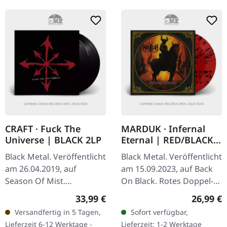
CRAFT · Fuck The
MARDUK · Infernal
Universe | BLACK 2LP
Eternal | RED/BLACK
SPLATTER 2LP
Black Metal. Veröffentlicht
Black Metal. Veröffentlicht
am 26.04.2019, auf
am 15.09.2023, auf Back
Season Of Mist.
On Black. Rotes Doppel-
Schwarzes Doppel-Vinyl
Vinyl mit schwarzem
Regulärer Preis:
Reguläre
33,99 €
26,99 €
im Gatefold-Cover. Die
Splatter im Gatefold-
Versandfertig in 5 Tagen,
Sofort verfügbar,
schwedischen Black
Cover. Marduk liefern
Lieferzeit 6-12 Werktage -
Lieferzeit: 1-2 Werktage