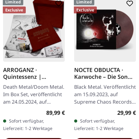
Limited
Limited
Exclusive
Exclusive
ARROGANZ ·
NOCTE OBDUCTA ·
Quintessenz |
Karwoche – Die Sonne
WOODEN BOX SET
der Toten pulsiert |
Death Metal/Doom Metal.
Black Metal. Veröffentlicht
CLEAR/RED MARBLED
Im Box Set, veröffentlicht
am 15.09.2023, auf
LP
am 24.05.2024, auf
Supreme Chaos Records.
Supreme Chaos Records.
Ultra
Regulärer Preis:
Reguläre
89,99 €
29,99 €
Ultra schwere,
Clear/Rot/Weiß/Schwarz
Sofort verfügbar,
Sofort verfügbar,
handgearbeitete Holzbox
marmoriertes Vinyl im
Lieferzeit: 1-2 Werktage
Lieferzeit: 1-2 Werktage
mit graviertem…
Gatefold-Cover mit Insert,