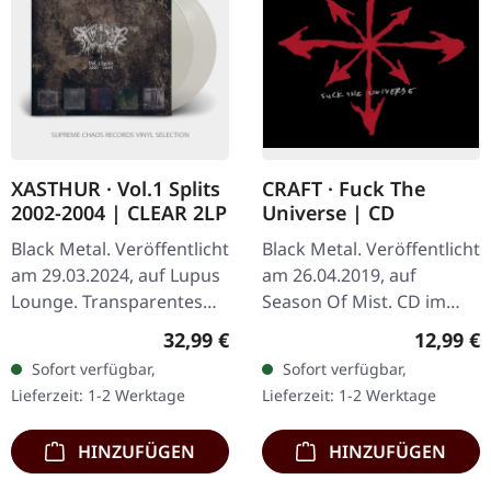
XASTHUR · Vol.1 Splits
CRAFT · Fuck The
2002-2004 | CLEAR 2LP
Universe | CD
Black Metal. Veröffentlicht
Black Metal. Veröffentlicht
am 29.03.2024, auf Lupus
am 26.04.2019, auf
Lounge. Transparentes
Season Of Mist. CD im
Doppel-Vinyl im Gatefold-
Jewelcase mit Bonus-
Regulärer Preis:
Reguläre
32,99 €
12,99 €
Cover. Limitiert auf 400
Tracks. "Fuck The
Sofort verfügbar,
Sofort verfügbar,
Exemplare. Diese…
Universe" stellt ein
Lieferzeit: 1-2 Werktage
Lieferzeit: 1-2 Werktage
kraftvolles Statement…
HINZUFÜGEN
HINZUFÜGEN