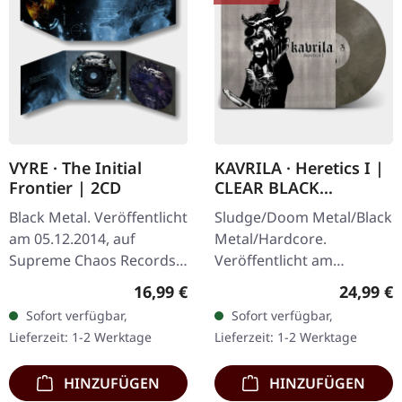
VYRE · The Initial
KAVRILA · Heretics I |
Frontier | 2CD
CLEAR BLACK
MARBLED LP
Black Metal. Veröffentlicht
Sludge/Doom Metal/Black
am 05.12.2014, auf
Metal/Hardcore.
Supreme Chaos Records.
Veröffentlicht am
Limitierte Auflage als
30.05.2025, auf Supreme
Regulärer Preis:
Reguläre
16,99 €
24,99 €
aufwändiger Dreifach-
Chaos Records.
Sofort verfügbar,
Sofort verfügbar,
Klapp-DigiPak mit 2 CDs:
Clear/Schwarz
Lieferzeit: 1-2 Werktage
Lieferzeit: 1-2 Werktage
The…
marmoriertes Vinyl mit
schwarzen und…
HINZUFÜGEN
HINZUFÜGEN