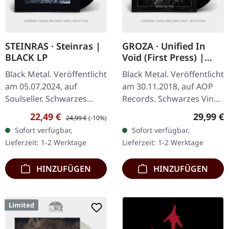
STEINRAS · Steinras |
GROZA · Unified In
BLACK LP
Void (First Press) |
BLACK LP
Black Metal. Veröffentlicht
Black Metal. Veröffentlicht
am 05.07.2024, auf
am 30.11.2018, auf AOP
Soulseller. Schwarzes
Records. Schwarzes Vinyl
Vinyl. SIDE A: En Kald Død
im Cover mit UV-Spot-
Verkaufspreis:
Regulärer Preis:
Reguläre
22,49 €
29,99 €
24,99 €
(-10%)
(Ft. Skagg of Deathcult,
Lackierung und dickem
Sofort verfügbar,
Sofort verfügbar,
Gaahlskagg) Djevelen I…
bedrucktem Innenhüllen.
Lieferzeit: 1-2 Werktage
Lieferzeit: 1-2 Werktage
…
HINZUFÜGEN
HINZUFÜGEN
Limited