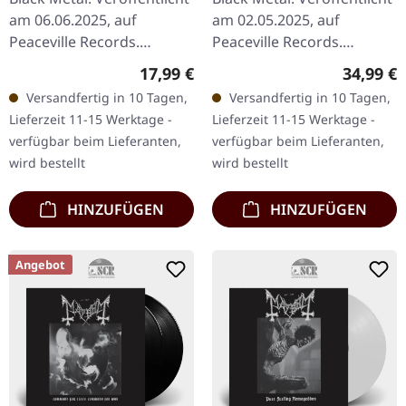
am 06.06.2025, auf
am 02.05.2025, auf
Peaceville Records.
Peaceville Records.
Doppel-Compact-Disc mit
Oxblood rotes Vinyl im
Regulärer Preis:
Reguläre
17,99 €
34,99 €
DVD in Standard-
Standard-Cover mit Seite B
Versandfertig in 10 Tagen,
Versandfertig in 10 Tagen,
Verpackung. Die CD
Ätzing. Limitierte Auflage
Lieferzeit 11-15 Werktage -
Lieferzeit 11-15 Werktage -
enthält die…
zum…
verfügbar beim Lieferanten,
verfügbar beim Lieferanten,
wird bestellt
wird bestellt
HINZUFÜGEN
HINZUFÜGEN
Angebot