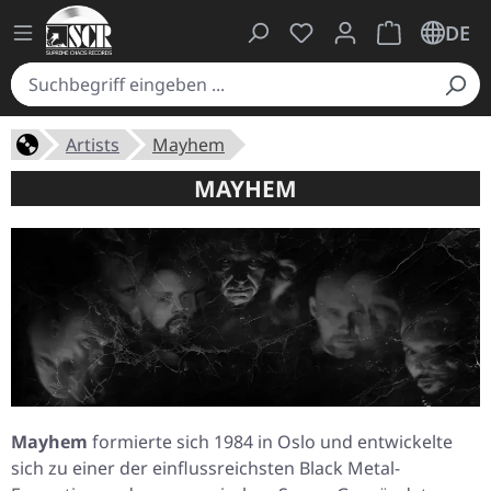
Du hast 0 Produkte auf
Warenkorb ent
DE
Artists
Mayhem
MAYHEM
Mayhem
formierte sich 1984 in Oslo und entwickelte
sich zu einer der einflussreichsten Black Metal-