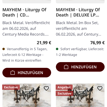
MAYHEM · Liturgy Of
MAYHEM · Liturgy Of
Death | CD
Death | DELUXE LP
MEDIABOOK
BOX SET
Black Metal. Veröffentlicht
Black Metal. Im Box Set,
am 06.02.2026, auf
veröffentlicht am
Century Media Records.
06.02.2026, auf Century
CD im noblen Mediabook
Media Records. Limitiertes
Regulärer Preis:
Reguläre
21,99 €
76,99 €
mit 28-seitigem Booklet
Deluxe-Boxset mit
Versandfertig in 5 Tagen,
Sofort verfügbar, Lieferzeit:
und Bonus-Song, kommt
Transparent/Schwarz
Lieferzeit 6-12 Werktage -
1-2 Werktage
im Schuber…
marmoriertem…
Wird in Kürze eintreffen
HINZUFÜGEN
HINZUFÜGEN
Exclusive
Angebot
Exclusive