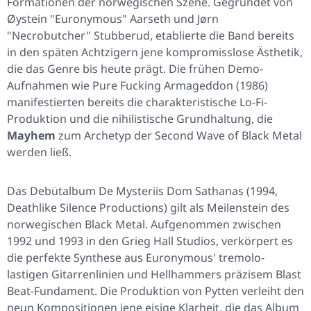
Formationen der norwegischen Szene. Gegründet von
Øystein "Euronymous" Aarseth und Jørn
"Necrobutcher" Stubberud, etablierte die Band bereits
in den späten Achtzigern jene kompromisslose Ästhetik,
die das Genre bis heute prägt. Die frühen Demo-
Aufnahmen wie
Pure Fucking Armageddon
(1986)
manifestierten bereits die charakteristische Lo-Fi-
Produktion und die nihilistische Grundhaltung, die
Mayhem
zum Archetyp der Second Wave of Black Metal
werden ließ.
Das Debütalbum
De Mysteriis Dom Sathanas
(1994,
Deathlike Silence Productions) gilt als Meilenstein des
norwegischen Black Metal. Aufgenommen zwischen
1992 und 1993 in den Grieg Hall Studios, verkörpert es
die perfekte Synthese aus Euronymous' tremolo-
lastigen Gitarrenlinien und Hellhammers präzisem Blast
Beat-Fundament. Die Produktion von Pytten verleiht den
neun Kompositionen jene eisige Klarheit, die das Album