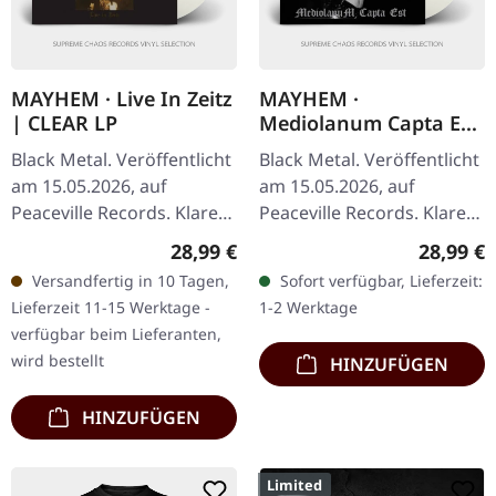
MAYHEM · Live In Zeitz
MAYHEM ·
| CLEAR LP
Mediolanum Capta Est
| CLEAR LP
Black Metal. Veröffentlicht
Black Metal. Veröffentlicht
am 15.05.2026, auf
am 15.05.2026, auf
Peaceville Records. Klares
Peaceville Records. Klares
Vinyl im Standard-Cover.
Vinyl im Standard-Cover.
Regulärer Preis:
Reguläre
28,99 €
28,99 €
Plastic Head exklusive,
Plastic Head exklusive,
Versandfertig in 10 Tagen,
Sofort verfügbar, Lieferzeit:
limitierte Auflage.…
limitierte Auflage.…
Lieferzeit 11-15 Werktage -
1-2 Werktage
verfügbar beim Lieferanten,
wird bestellt
HINZUFÜGEN
HINZUFÜGEN
Limited