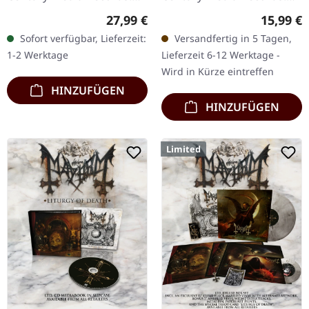
Schwarzes Vinyl im
Reguläre Jewelcase-
Regulärer Preis:
Reguläre
27,99 €
15,99 €
Gatefold-Cover mit 12-
Version mit 12-seitigem
Sofort verfügbar, Lieferzeit:
Versandfertig in 5 Tagen,
seitigem Booklet im LP-
Booklet. Nach vierzig
1-2 Werktage
Lieferzeit 6-12 Werktage -
Format. Nach…
Jahren als…
Wird in Kürze eintreffen
HINZUFÜGEN
HINZUFÜGEN
Limited