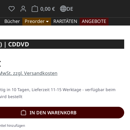
Du hast 0 Produkte auf dem Merkzettel
Warenkorb enthält 0 Positionen. Der Gesamt
0,00 €
DE
Bücher
Preorder
RARITÄTEN
ANGEBOTE
) | CDDVD
eis:
€
 MwSt. zzgl. Versandkosten
ig in 10 Tagen, Lieferzeit 11-15 Werktage - verfügbar beim
ird bestellt
IN DEN WARENKORB
ttel hinzufügen