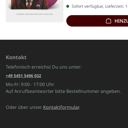
Sofort verfügbar, Lieferzeit: 
HINZ
Kontakt
Telefonisch erreichst Du uns unter:
+49 5451 5496 032
Mo-Fr: 9:00 - 17:00 Uhr
Auf Anrufbeantworter bitte Bestellnummer angeben.
Oder über unser
Kontaktformular
.