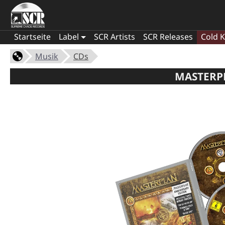
Startseite
Label
SCR Artists
SCR Releases
Cold K
Musik
CDs
MASTERPL