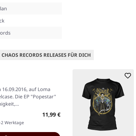
lan
ck
ords
 CHAOS RECORDS RELEASES FÜR DICH
m 16.09.2016, auf Loma
lcase. Die EP "Popestar"
higkeit,…
Regulärer Preis:
11,99 €
1-2 Werktage