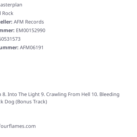
asterplan
d Rock
eller:
AFM Records
ummer:
EM00152990
60531573
rnummer:
AFM06191
On 8. Into The Light 9. Crawling From Hell 10. Bleeding
ck Dog (Bonus Track)
 fourflames.com