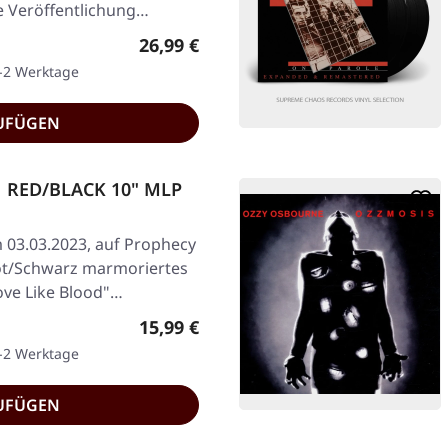
e Veröffentlichung…
Regulärer Preis:
26,99 €
1-2 Werktage
UFÜGEN
 | RED/BLACK 10" MLP
m 03.03.2023, auf Prophecy
ot/Schwarz marmoriertes
Love Like Blood"…
Regulärer Preis:
15,99 €
1-2 Werktage
UFÜGEN