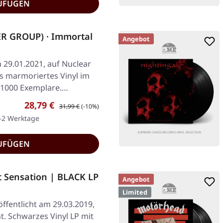
UFÜGEN
R GROUP) · Immortal
Angebot
 29.01.2021, auf Nuclear
s marmoriertes Vinyl im
f 1000 Exemplare.…
Verkaufspreis:
Regulärer Preis:
28,79 €
31,99 €
(-10%)
1-2 Werktage
UFÜGEN
 Sensation | BLACK LP
Angebot
Limited
ffentlicht am 29.03.2019,
 Schwarzes Vinyl LP mit