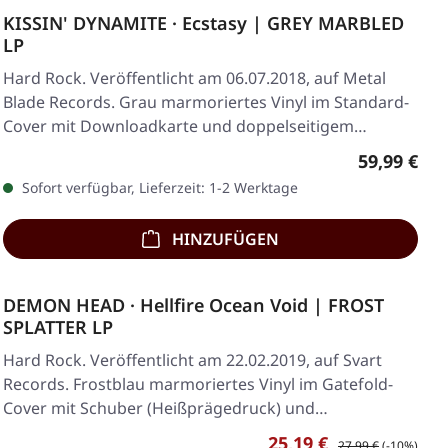
KISSIN' DYNAMITE · Ecstasy | GREY MARBLED
LP
Hard Rock. Veröffentlicht am 06.07.2018, auf Metal
Blade Records. Grau marmoriertes Vinyl im Standard-
Cover mit Downloadkarte und doppelseitigem…
Regulärer 
59,99 €
Sofort verfügbar, Lieferzeit: 1-2 Werktage
HINZUFÜGEN
DEMON HEAD · Hellfire Ocean Void | FROST
SPLATTER LP
Hard Rock. Veröffentlicht am 22.02.2019, auf Svart
Records. Frostblau marmoriertes Vinyl im Gatefold-
Cover mit Schuber (Heißprägedruck) und…
Verkaufspreis:
Regulärer Preis:
25,19 €
27,99 €
(-10%)