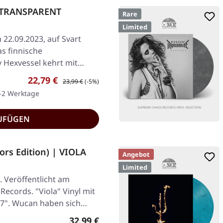
 | TRANSPARENT
Rare
Limited
 22.09.2023, auf Svart
as finnische
v Hexvessel kehrt mit
Verkaufspreis:
Regulärer Preis:
22,79 €
23,99 €
(-5%)
1-2 Werktage
UFÜGEN
ors Edition) | VIOLA
Angebot
Limited
 Veröffentlicht am
Records. "Viola" Vinyl mit
-7". Wucan haben sich…
Regulärer Preis:
32,99 €