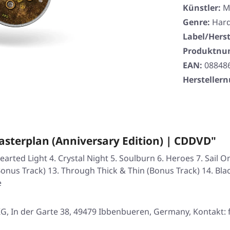
Künstler:
M
Genre:
Har
Label/Herst
Produktn
EAN:
08848
Herstelle
terplan (Anniversary Edition) | CDDVD"
Hearted Light 4. Crystal Night 5. Soulburn 6. Heroes 7. Sail 
onus Track) 13. Through Thick & Thin (Bonus Track) 14. Bla
e
, In der Garte 38, 49479 Ibbenbueren, Germany, Kontakt: