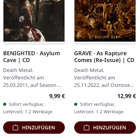
BENIGHTED · Asylum
GRAVE · As Rapture
Cave | CD
Comes (Re-Issue) | CD
Death Metal.
Death Metal.
Veröffentlicht am
Veröffentlicht am
25.03.2011, auf Season Of
25.11.2022, auf Osmose
Mist. CD im Jewelcase. Die
Productions. CD im
Regulärer Preis:
Reguläre
9,99 €
12,99 €
französischen Death
Jewelcase. Grave's "As
Sofort verfügbar,
Sofort verfügbar,
Metal-Wahnsinnigen
Rapture Comes" steht als
Lieferzeit: 1-2 Werktage
Lieferzeit: 1-2 Werktage
Benighted entfesseln
monumentales Zeugnis…
mit…
HINZUFÜGEN
HINZUFÜGEN