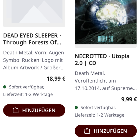
DEAD EYED SLEEPER ·
Through Forests Of
Nonentities Bug Zip |
Death Metal. Vorn: Augen
HSW ZIP L
NECROTTED · Utopia
Symbol Rücken: Logo mit
2.0 | CD
Album Artwork / Großer
Death Metal.
stilisierter Käfer 80%
Regulärer Preis:
18,99 €
Veröffentlicht am
Baumwolle, 20% Polyester
Sofort verfügbar,
17.10.2014, auf Supreme
Lieferzeit: 1-2 Werktage
Chaos Records. CD im
Regulär
9,99 €
Jewelcase. Das neueste
Sofort verfügbar,
HINZUFÜGEN
Album von NECROTTED
Lieferzeit: 1-2 Werktage
bietet mal wieder nur
das…
HINZUFÜGEN