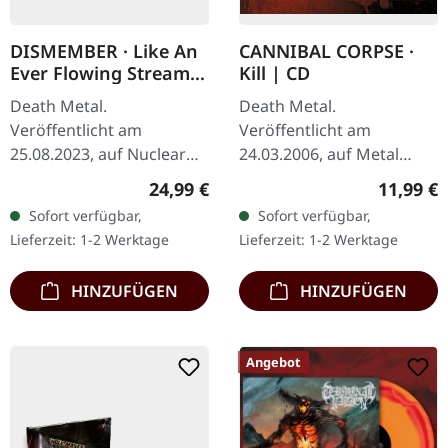
DISMEMBER · Like An
CANNIBAL CORPSE ·
Ever Flowing Stream |
Kill | CD
CYAN/BLACK
Death Metal.
Death Metal.
MARBLED LP
Veröffentlicht am
Veröffentlicht am
25.08.2023, auf Nuclear
24.03.2006, auf Metal
Blast Records. Cyan und
Blade Records. CD im
Regulärer Preis:
Reguläre
24,99 €
11,99 €
schwarz marmoriertes
Jewelcase mit 16-seitigem
Sofort verfügbar,
Sofort verfügbar,
transparentes Vinyl.
Booklet. Cannibal Corpse
Lieferzeit: 1-2 Werktage
Lieferzeit: 1-2 Werktage
Limitiert auf 500…
entfesseln pure
sonische…
HINZUFÜGEN
HINZUFÜGEN
Angebot