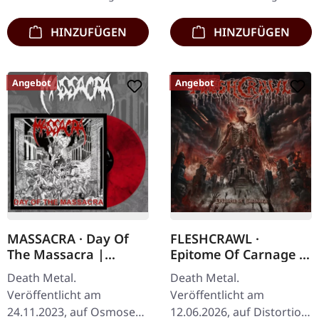
ein Meilenstein im…
unerbittlichen…
HINZUFÜGEN
HINZUFÜGEN
Angebot
Angebot
MASSACRA · Day Of
FLESHCRAWL ·
The Massacra |
Epitome Of Carnage |
RED/BLACK MARBLED
CD
Death Metal.
Death Metal.
LP
Veröffentlicht am
Veröffentlicht am
24.11.2023, auf Osmose
12.06.2026, auf Distortion