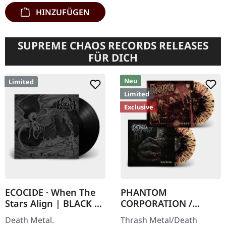
HINZUFÜGEN
SUPREME CHAOS RECORDS RELEASES
FÜR DICH
Neu
Limited
Limited
Exclusive
ECOCIDE · When The
PHANTOM
Stars Align | BLACK 7"
CORPORATION /
EP
CATBREATH ·
Death Metal.
Thrash Metal/Death
Commando / Die By