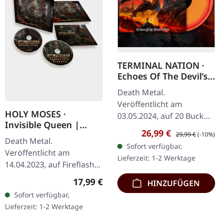
TERMINAL NATION ·
Echoes Of The Devil’s
Den | RED/ORANGE
Death Metal.
MERGE LP
Veröffentlicht am
HOLY MOSES ·
03.05.2024, auf 20 Buck
Invisible Queen |
Spin. "Red/Orange
Verkaufspreis:
Regulärer Preis:
26,99 €
DIGIPAK 2CD
29,99 €
(-10%)
Merge" Vinyl. Terminal
Death Metal.
Sofort verfügbar,
Nation liefern mit "Echoes
Veröffentlicht am
Lieferzeit: 1-2 Werktage
Of The Devil's Den"
14.04.2023, auf Fireflash
einen…
Records. Limitiertes
Regulärer Preis:
17,99 €
HINZUFÜGEN
DigiPak mit Album--CD
Sofort verfügbar,
und Bonus-CD. Die
Lieferzeit: 1-2 Werktage
deutschen…