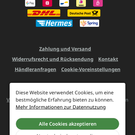
Zahlung und Versand
Widerrufsrecht und Rücksendung
Kontakt
Händleranfragen
Cookie-Voreinstellungen
Diese Website verwendet Cookies, um eine
Alle Preise inkl. gesetzl. Mehrwertsteuer zzgl.
Versandkosten
bestmögliche Erfahrung bieten zu können.
und ggf. Nachnahmegebühren, wenn
Mehr Informationen zur Datennutzung
nicht anders angegeben.
Alle Cookies akzeptieren
Vertrag widerrufen