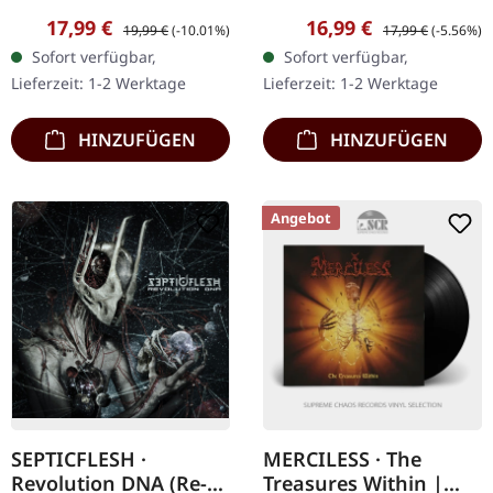
Productions. Rot-schwarz
Music Group. CD im
Verkaufspreis:
Regulärer Preis:
Verkaufspreis:
Regulärer Preis:
17,99 €
16,99 €
19,99 €
(-10.01%)
17,99 €
(-5.56%)
marmoriertes Vinyl. Die
Standard-Jewelcase.
Sofort verfügbar,
Sofort verfügbar,
französischen Death
Fleshcrawl kehren mit
Lieferzeit: 1-2 Werktage
Lieferzeit: 1-2 Werktage
Metal-Legenden
"Epitome Of Carnage"
Massacra…
zurück…
HINZUFÜGEN
HINZUFÜGEN
Angebot
SEPTICFLESH ·
MERCILESS · The
Revolution DNA (Re-
Treasures Within |