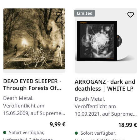
Limited
DEAD EYED SLEEPER ·
ARROGANZ · dark and
Through Forests Of
deathless | WHITE LP
Nonentities | CD
Death Metal.
Death Metal.
Veröffentlicht am
Veröffentlicht am
15.05.2009, auf Supreme
10.09.2021, auf Supreme
Chaos Records. CD im
Chaos Records. Weißes
Regulärer Preis:
9,99 €
Reguläre
18,99 €
Jewelcase mit 16-seitigem
Vinyl im schweren Cover
Sofort verfügbar,
Sofort verfügbar,
Booklet. Was passiert,
mit Insert. Limitiert auf
Lieferzeit: 1-2 Werktage