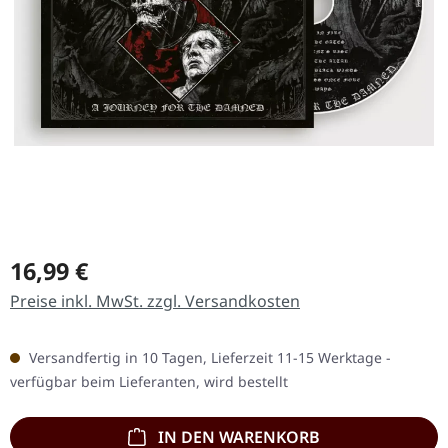
Regulärer Preis:
16,99 €
Preise inkl. MwSt. zzgl. Versandkosten
Versandfertig in 10 Tagen, Lieferzeit 11-15 Werktage -
verfügbar beim Lieferanten, wird bestellt
IN DEN WARENKORB