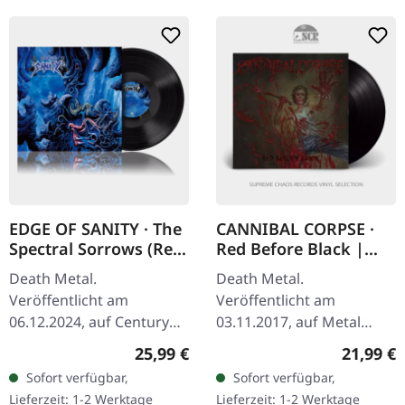
EDGE OF SANITY · The
CANNIBAL CORPSE ·
Spectral Sorrows (Re-
Red Before Black |
Issue 2024) | BLACK
BLACK LP
Death Metal.
Death Metal.
LP
Veröffentlicht am
Veröffentlicht am
06.12.2024, auf Century
03.11.2017, auf Metal
Media Records. Schwarze
Blade Records. Schwarzes
Regulärer Preis:
Reguläre
25,99 €
21,99 €
LP, Re-Issue, remastered
Vinyl mit Poster. Cannibal
Sofort verfügbar,
Sofort verfügbar,
"The Spectral Sorrows" ist
Corpse kehrt mit einem
Lieferzeit: 1-2 Werktage
Lieferzeit: 1-2 Werktage