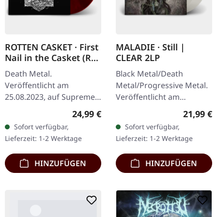
ROTTEN CASKET · First
MALADIE · Still |
Nail in the Casket (Re-
CLEAR 2LP
Release) | RED/BLACK
Death Metal.
Black Metal/Death
LP
Veröffentlicht am
Metal/Progressive Metal.
25.08.2023, auf Supreme
Veröffentlicht am
Chaos Records. SCR
10.04.2015, auf Supreme
Regulärer Preis:
Reguläre
24,99 €
21,99 €
exklusiv! Re-Release auf
Chaos Records.
Sofort verfügbar,
Sofort verfügbar,
transparent rot/schwarz
Transparentes Doppel-
Lieferzeit: 1-2 Werktage
Lieferzeit: 1-2 Werktage
marmoriertem Vinyl,…
Vinyl im schweren…
HINZUFÜGEN
HINZUFÜGEN