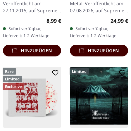
Veröffentlicht am
Metal. Veröffentlicht am
The Claw |
27.11.2015, auf Supreme
07.08.2026, auf Supreme
ORANGE/BLACK/RED
Chaos Records. Schweres
Chaos Records. Oranges
SPLATTER LP
Regulärer Preis:
Reguläre
8,99 €
24,99 €
schwarzes 7" Vinyl im
Vinyl mit schwarzen und
Sofort verfügbar,
Sofort verfügbar,
dicken Cover. Limitiert auf
roten Splattern im
Lieferzeit: 1-2 Werktage
Lieferzeit: 1-2 Werktage
200 handnummerierte…
schweren…
HINZUFÜGEN
HINZUFÜGEN
Rare
Limited
Limited
Exclusive