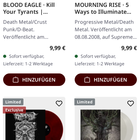
BLOOD EAGLE · Kill
MOURNING RISE · 5
Your Tyrants |
Ways to Illuminate
SPLATTER 7" EP
Silence | DIGIPAK CD
Death Metal/Crust
Progressive Metal/Death
Punk/D-Beat.
Metal. Veröffentlicht am
Veröffentlicht am
08.08.2008, auf Supreme
27.06.2014, auf Supreme
Chaos Records. Limitierte
Regulärer Preis:
Regulär
9,99 €
9,99 €
Chaos Records. Weiße,
CD-Version im DigiPak mit
Sofort verfügbar,
Sofort verfügbar,
schwere 7" Vinyl-EP mit
12-seitgem Booklet.…
Lieferzeit: 1-2 Werktage
Lieferzeit: 1-2 Werktage
roten Splattern im
dicken…
HINZUFÜGEN
HINZUFÜGEN
Limited
Limited
Exclusive