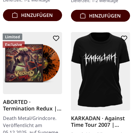
Lieferzeit: 1-2 Werktage
wenn man die…
200 handnummerierte…
HINZUFÜGEN
HINZUFÜGEN
Limited
Exclusive
ABORTED ·
Termination Redux |
ORANGE/BLACK
KARKADAN · Against
Death Metal/Grindcore.
SPLATTER LP
Time Tour 2007 |
Veröffentlicht am
GIRLIE
05.12.2025, auf Supreme