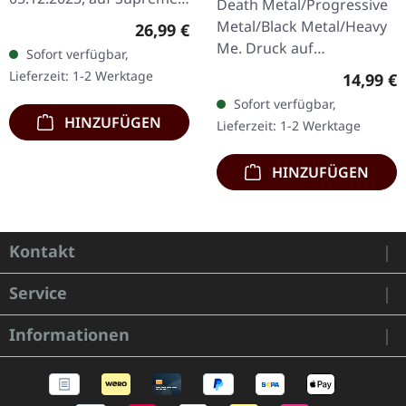
Death Metal/Progressive
Chaos Records.
Metal/Black Metal/Heavy
Regulärer Preis:
26,99 €
Orangenes Vinyl mit
Me. Druck auf
Sofort verfügbar,
schwarzen Splattern -
Vorderseite und
Lieferzeit: 1-2 Werktage
Reguläre
14,99 €
"Slash Splatter Vinyl".…
Rückseite. Front Logo,
Sofort verfügbar,
Rückseite: Tourdaten.
HINZUFÜGEN
Lieferzeit: 1-2 Werktage
100% Baumwolle
HINZUFÜGEN
Kontakt
Service
Informationen