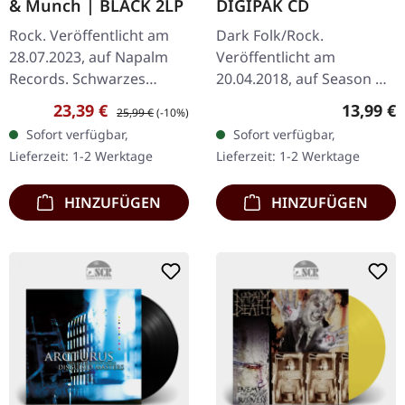
& Munch | BLACK 2LP
DIGIPAK CD
Rock. Veröffentlicht am
Dark Folk/Rock.
28.07.2023, auf Napalm
Veröffentlicht am
Records. Schwarzes
20.04.2018, auf Season Of
Doppel-Vinyl im Gatefold-
Mist. CD im DigiPak mit
Verkaufspreis:
Regulärer Preis:
Reguläre
23,39 €
13,99 €
25,99 €
(-10%)
Cover. Diese
16-seitigem Booklet.
Sofort verfügbar,
Sofort verfügbar,
außergewöhnliche
"Ofnir" markiert das
Lieferzeit: 1-2 Werktage
Lieferzeit: 1-2 Werktage
Kollaboration zwischen
kraftvolle Debüt von…
den…
HINZUFÜGEN
HINZUFÜGEN