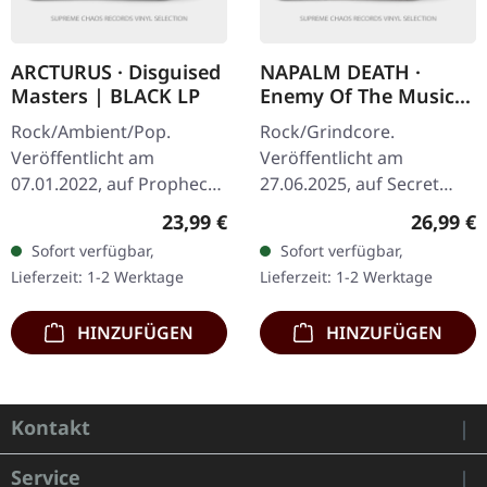
ARCTURUS · Disguised
NAPALM DEATH ·
Masters | BLACK LP
Enemy Of The Music
Business | YELLOW LP
Rock/Ambient/Pop.
Rock/Grindcore.
Veröffentlicht am
Veröffentlicht am
07.01.2022, auf Prophecy
27.06.2025, auf Secret
Productions. Schwarzes
Records. Gelbes Vinyl. Als
Regulärer Preis:
Reguläre
23,99 €
26,99 €
Vinyl im Standard-Cover
Napalm Death im Jahr
Sofort verfügbar,
Sofort verfügbar,
mit Insert. Arcturus
2000 "Enemy Of The
Lieferzeit: 1-2 Werktage
Lieferzeit: 1-2 Werktage
kehren mit…
Music Business"…
HINZUFÜGEN
HINZUFÜGEN
Kontakt
Service