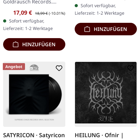
"Mirage Rock" CD. Never
Goldrausch Records.
Sofort verfügbar,
before released on vinyl.…
Schwarzes Vinyl. Es gibt
Verkaufspreis:
Regulärer Preis:
17,09 €
Lieferzeit: 1-2 Werktage
18,99 €
(-10.01%)
Platten, die laufen einfach
Sofort verfügbar,
so nebenher, und dann
Lieferzeit: 1-2 Werktage
HINZUFÜGEN
gibt es solche…
HINZUFÜGEN
Angebot
SATYRICON · Satyricon
HEILUNG · Ofnir |