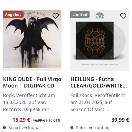
Angebot
Limited
KING DUDE · Full Virgo
HEILUNG · Futha |
Moon | DIGIPAK CD
CLEAR/GOLD/WHITE
2LP
Rock. Veröffentlicht am
Folk/Rock. Veröffentlicht
13.03.2020, auf Ván
am 21.03.2025, auf
Records. DigiPak mit
Season Of Mist.
Insideout-Druck und
Kristallklares, goldenes
Verkaufspreis:
Regulärer Preis:
Reguläre
15,29 €
39,99 €
16,99 €
(-10.01%)
gefaltetem Mini-Poster
und weiß gemischtes
Sofort verfügbar,
Sofort verfügbar,
mit Texten. King Dude
Doppelvinyl in Deluxe-