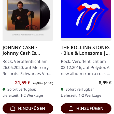
JOHNNY CASH ·
THE ROLLING STONES
Johnny Cash Is
· Blue & Lonesome |
Coming To Town
DIGI
Rock. Veröffentlicht am
Rock. Veröffentlicht am
(Remastered) | BLACK
26.06.2020, auf Mercury
02.12.2016, auf Polydor. A
LP
Records. Schwarzes Vinyl.
new album from a rock n
Neu gemasterte Auflage.
roll legend. Limited
Verkaufspreis:
Regulärer Preis:
Regulär
21,59 €
8,99 €
23,99 €
(-10%)
Der Mann in Schwarz
edition digipak Just Your
Sofort verfügbar,
Sofort verfügbar,
meldet sich zurück mit
Fool Commit A Crime
Lieferzeit: 1-2 Werktage
Lieferzeit: 1-2 Werktage
einer…
Blue…
HINZUFÜGEN
HINZUFÜGEN