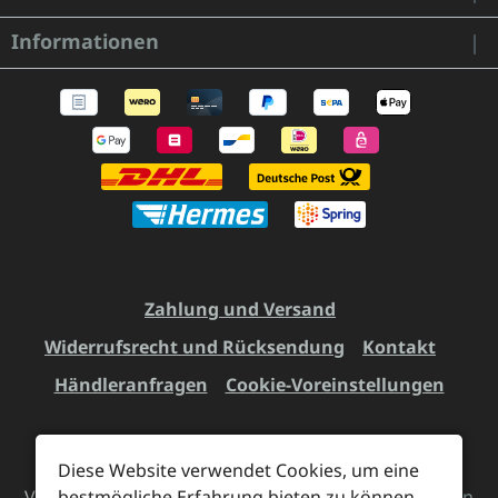
Informationen
Zahlung und Versand
Widerrufsrecht und Rücksendung
Kontakt
Händleranfragen
Cookie-Voreinstellungen
Diese Website verwendet Cookies, um eine
Alle Preise inkl. gesetzl. Mehrwertsteuer zzgl.
bestmögliche Erfahrung bieten zu können.
Versandkosten
und ggf. Nachnahmegebühren, wenn