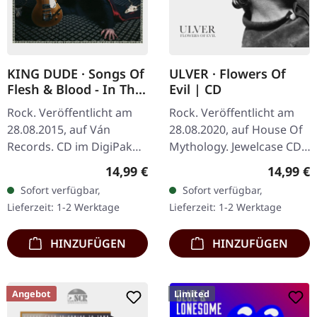
KING DUDE · Songs Of
ULVER · Flowers Of
Flesh & Blood - In The
Evil | CD
Key Of Light | DIGI
Rock. Veröffentlicht am
Rock. Veröffentlicht am
28.08.2015, auf Ván
28.08.2020, auf House Of
Records. CD im DigiPak
Mythology. Jewelcase CD,
mit Poster. King Dude
24-seitiges Booklet. In
Regulärer Preis:
Reguläre
14,99 €
14,99 €
liefert mit "Songs Of Flesh
ihrem neuesten Werk
Sofort verfügbar,
Sofort verfügbar,
& Blood - In The Key Of
trotzen Ulver weiterhin
Lieferzeit: 1-2 Werktage
Lieferzeit: 1-2 Werktage
Light"…
den…
HINZUFÜGEN
HINZUFÜGEN
Angebot
Limited