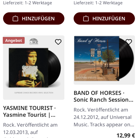
Lieferzeit: 1-2 Werktage
Lieferzeit: 1-2 Werktage
kehrt mit dem…
Gatefold-Cover mit…
HINZUFÜGEN
HINZUFÜGEN
Angebot
BAND OF HORSES ·
Sonic Ranch Sessions:
Mirage Rock & Relly's
YASMINE TOURIST ·
Rock. Veröffentlicht am
Dream | RSD 7" EP
Yasmine Tourist |
24.12.2012, auf Universal
BLACK LP
Music. Tracks appear on
Rock. Veröffentlicht am
the deluxe version of the
12.03.2013, auf
Reguläre
12,99 €