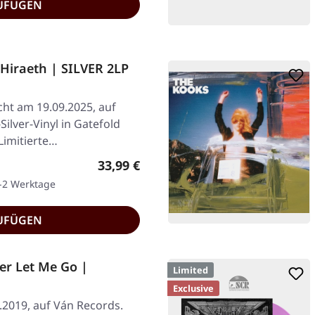
UFÜGEN
Hiraeth | SILVER 2LP
icht am 19.09.2025, auf
ilver-Vinyl in Gatefold
Limitierte…
Regulärer Preis:
33,99 €
1-2 Werktage
UFÜGEN
er Let Me Go |
Limited
Exclusive
1.2019, auf Ván Records.