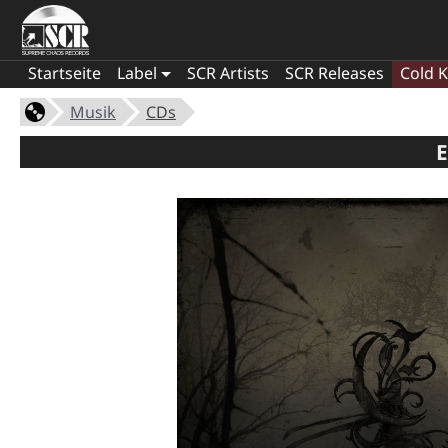
Startseite
Label
SCR Artists
SCR Releases
Cold K
Musik
CDs
E