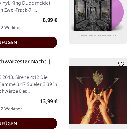
inyl. King Dude meldet
en Zwei-Track-7"…
Regulärer Preis:
8,99 €
1-2 Werktage
UFÜGEN
hwärzester Nacht |
3.2013. Sirene 4:12 Die
Flamme 3:47 Spieler 3:39 In
Schwärze Der…
Regulärer Preis:
13,99 €
1-2 Werktage
UFÜGEN