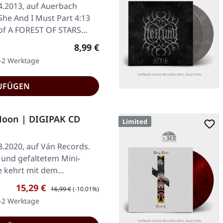
04.2013, auf Auerbach
 She And I Must Part 4:13
 of A FOREST OF STARS…
Regulärer Preis:
8,99 €
1-2 Werktage
UFÜGEN
 Moon | DIGIPAK CD
Limited
3.2020, auf Ván Records.
 und gefaltetem Mini-
de kehrt mit dem…
Verkaufspreis:
Regulärer Preis:
15,29 €
16,99 €
(-10.01%)
1-2 Werktage