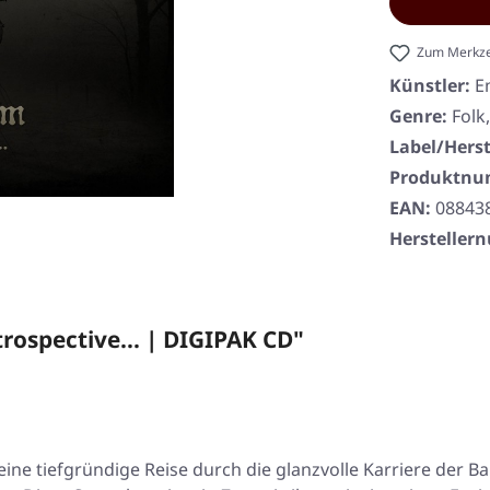
Zum Merkze
Künstler:
E
Genre:
Folk
Label/Herst
Produktn
EAN:
08843
Herstelle
ospective... | DIGIPAK CD"
ne tiefgründige Reise durch die glanzvolle Karriere der Ba