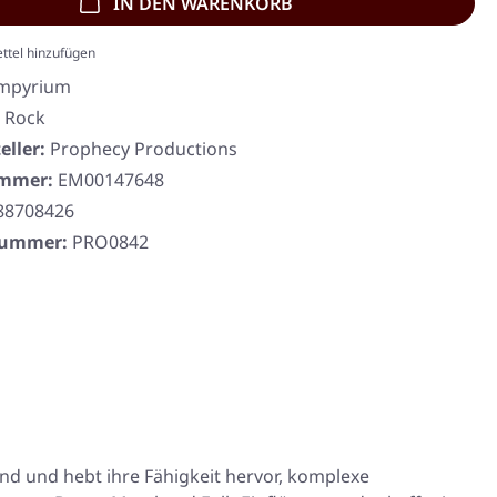
IN DEN WARENKORB
ttel hinzufügen
mpyrium
, Rock
eller:
Prophecy Productions
ummer:
EM00147648
88708426
rnummer:
PRO0842
nd und hebt ihre Fähigkeit hervor, komplexe