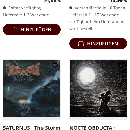
Schweizer Band
mystischen Variante des
Sofort verfügbar,
Versandfertig in 10 Tagen,
Darkspace präsentiert mit
atmosphärischen…
Lieferzeit: 1-2 Werktage
Lieferzeit 11-15 Werktage -
'Dark Space -II'…
verfügbar beim Lieferanten,
wird bestellt
HINZUFÜGEN
HINZUFÜGEN
SATURNUS · The Storm
NOCTE OBDUCTA ·