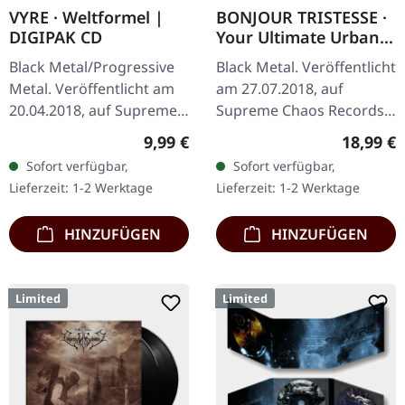
VYRE · Weltformel |
BONJOUR TRISTESSE ·
DIGIPAK CD
Your Ultimate Urban
Nightmare | BLACK LP
Black Metal/Progressive
Black Metal. Veröffentlicht
Metal. Veröffentlicht am
am 27.07.2018, auf
20.04.2018, auf Supreme
Supreme Chaos Records.
Chaos Records. Limitierte
Schwarzes Vinyl mit
Regulärer Preis:
Reguläre
9,99 €
18,99 €
Erstauflage als CD im
schwerem Cover und
Sofort verfügbar,
Sofort verfügbar,
DigiPak. Schnall Dich an,…
Insert, limitiert auf 200
Lieferzeit: 1-2 Werktage
Lieferzeit: 1-2 Werktage
Exemplare.…
HINZUFÜGEN
HINZUFÜGEN
Limited
Limited