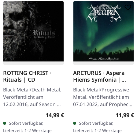
ROTTING CHRIST ·
ARCTURUS · Aspera
Rituals | CD
Hiems Symfonia |
DIGIPAK CD
Black Metal/Death Metal.
Black Metal/Progressive
Veröffentlicht am
Metal. Veröffentlicht am
12.02.2016, auf Season Of
07.01.2022, auf Prophecy
Mist. CD im Jewelcase mit
Productions. CD im
Regulärer Preis:
Reguläre
14,99 €
11,99 €
12-seitigem Booklet. Seit
DigiPack. "Aspera Hiems
Sofort verfügbar,
Sofort verfügbar,
fast drei Jahrzehnten
Symfonia" von Arcturus
Lieferzeit: 1-2 Werktage
Lieferzeit: 1-2 Werktage
haben…
ist ein…