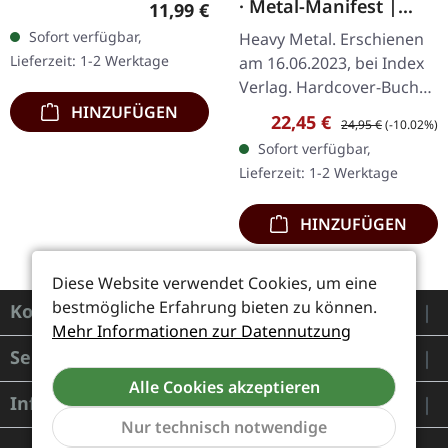
· Metal-Manifest |
Regulärer Preis:
11,99 €
Jewelcase. Cannibal
BOOK
Sofort verfügbar,
Heavy Metal. Erschienen
Corpse kehren mit ihrem
Lieferzeit: 1-2 Werktage
am 16.06.2023, bei Index
vierzehnten Studiowerk
Verlag. Hardcover-Buch
zurück…
mit Heißprägedruck.
HINZUFÜGEN
Verkaufspreis:
Regulärer Preis:
22,45 €
24,95 €
(-10.02%)
Deutsche Ausgabe. 360
Sofort verfügbar,
Seiten mit zahlreichen
Lieferzeit: 1-2 Werktage
Bildern.…
HINZUFÜGEN
Diese Website verwendet Cookies, um eine
bestmögliche Erfahrung bieten zu können.
Kontakt
Mehr Informationen zur Datennutzung
Service
Alle Cookies akzeptieren
Informationen
Nur technisch notwendige