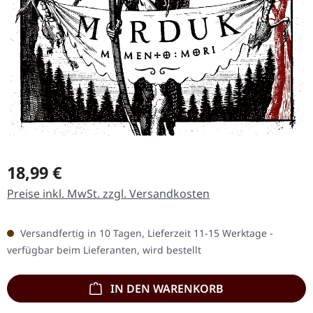
Regulärer Preis:
18,99 €
Preise inkl. MwSt. zzgl. Versandkosten
Versandfertig in 10 Tagen, Lieferzeit 11-15 Werktage -
verfügbar beim Lieferanten, wird bestellt
IN DEN WARENKORB