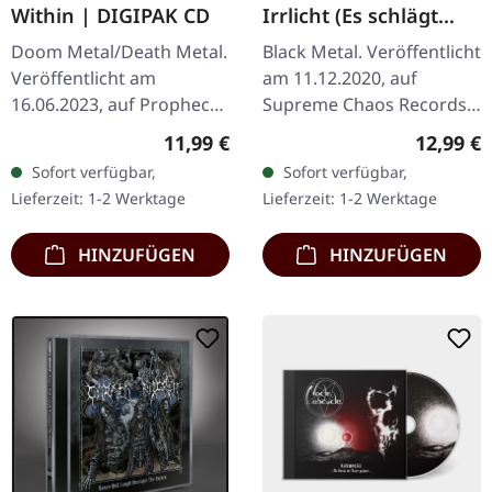
Within | DIGIPAK CD
Irrlicht (Es schlägt
dem Mond ein kaltes
Doom Metal/Death Metal.
Black Metal. Veröffentlicht
Herz) | CD
Veröffentlicht am
am 11.12.2020, auf
16.06.2023, auf Prophecy
Supreme Chaos Records.
Productions. CD im
Jewelcase CD mit 12-
Regulärer Preis:
Reguläre
11,99 €
12,99 €
Digipak. "The Storm
seitigem Booklet.
Sofort verfügbar,
Sofort verfügbar,
Within" von Saturnus ist
Verdammt nochmal, was
Lieferzeit: 1-2 Werktage
Lieferzeit: 1-2 Werktage
eine tiefgründige…
für eine Reise…
HINZUFÜGEN
HINZUFÜGEN