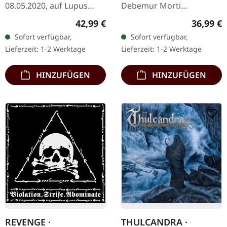
08.05.2020, auf Lupus
Debemur Morti
Lounge. Limitierte
Productions. Perlweiß/Rot
Regulärer Preis:
Reguläre
42,99 €
36,99 €
exklusive Artbook-Edition
marmoriertes Doppel-
Sofort verfügbar,
Sofort verfügbar,
mit silbernem
Vinyl im Gatefold-Cover
Lieferzeit: 1-2 Werktage
Lieferzeit: 1-2 Werktage
Heißprägedruck,…
mit Booklet im…
HINZUFÜGEN
HINZUFÜGEN
REVENGE ·
THULCANDRA ·