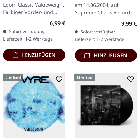
Loom Classic Valueweight
am 14.06.2004, auf
Farbiger Vorder- und
Supreme Chaos Records.
Rückendruck 100%
CD im Jewelcase mit 16-
Regulärer Preis:
6,99 €
Regulär
9,99 €
Baumwolle
seitigem Booklet. Die
Sofort verfügbar,
Sofort verfügbar,
österreichische Black
Lieferzeit: 1-2 Werktage
Lieferzeit: 1-2 Werktage
Metal-Horde…
HINZUFÜGEN
HINZUFÜGEN
Limited
Limited