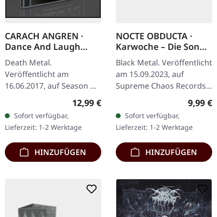
CARACH ANGREN ·
NOCTE OBDUCTA ·
Dance And Laugh
Karwoche – Die Sonne
Amongst The Rotten |
der Toten pulsiert | CD
Death Metal.
Black Metal. Veröffentlicht
CD
Veröffentlicht am
am 15.09.2023, auf
16.06.2017, auf Season Of
Supreme Chaos Records.
Mist. Jewelcase with 16
CD im Jewelcase mit 12-
Regulärer Preis:
Regulär
12,99 €
9,99 €
pages booklet. Das fünfte
seitigem Booklet. Im
Sofort verfügbar,
Sofort verfügbar,
Studioalbum von Carach
30ten Jahr nach der
Lieferzeit: 1-2 Werktage
Lieferzeit: 1-2 Werktage
Angren mit dem…
Gründung unter…
HINZUFÜGEN
HINZUFÜGEN