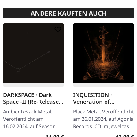
ANDERE KAUFTEN AUCH
DARKSPACE · Dark
INQUISITION ·
Space -II (Re-Release)
Veneration of
| DIGISLEEVE CD
Medieval Mysticism
Ambient/Black Metal.
Black Metal. Veröffentlicht
and Cosmological
Veröffentlicht am
am 26.01.2024, auf Agonia
Violence | CD
16.02.2024, auf Season Of
Records. CD im Jewelcase.
Mist. Digisleeve CD. Die
Inquisition kehrt mit ihrer
Regulärer Preis:
Reguläre
14,99 €
13,99 €