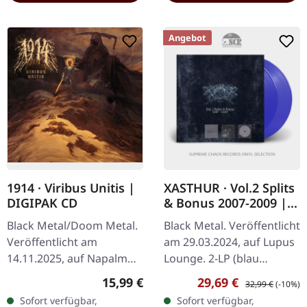
Angebot
1914 · Viribus Unitis |
XASTHUR · Vol.2 Splits
DIGIPAK CD
& Bonus 2007-2009 |
TRANSPARENT BLUE
Black Metal/Doom Metal.
Black Metal. Veröffentlicht
2LP
Veröffentlicht am
am 29.03.2024, auf Lupus
14.11.2025, auf Napalm
Lounge. 2-LP (blau
Records. CD im Digipak.
transparentes Vinyl) inkl.
Regulärer Preis:
Verkaufspreis:
Regulärer Preis:
15,99 €
29,69 €
32,99 €
(-10%)
Die ukrainische Blackened
gefütterter Innenhüllen
Sofort verfügbar,
Sofort verfügbar,