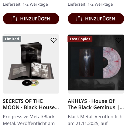
Death/Doom Metal
und Schutzhülle (400
Lieferzeit: 1-2 Werktage
Lieferzeit: 1-2 Werktage
Formation 1914…
Stück…
HINZUFÜGEN
HINZUFÜGEN
Limited
Last Copies
SECRETS OF THE
AKHLYS · House Of
MOON · Black House |
The Black Geminus |
ARTBOOK CD
PEARL WHITE/RED 2LP
Progressive Metal/Black
Black Metal. Veröffentlicht
Metal. Veröffentlicht am
am 21.11.2025, auf