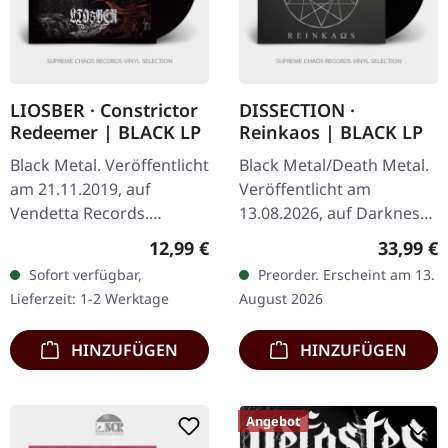
LIOSBER · Constrictor
DISSECTION ·
Redeemer | BLACK LP
Reinkaos | BLACK LP
Black Metal. Veröffentlicht
Black Metal/Death Metal.
am 21.11.2019, auf
Veröffentlicht am
Vendetta Records.
13.08.2026, auf Darkness
Schwarzes Vinyl,
Shall Rise Productions.
Regulärer Preis:
Reguläre
12,99 €
33,99 €
Siebdruck auf B-Seite.
Schwarzes Vinyl mit 24-
Sofort verfügbar,
Preorder. Erscheint am 13.
seitigem 12" Booklet
Lieferzeit: 1-2 Werktage
August 2026
und…
HINZUFÜGEN
HINZUFÜGEN
Angebot