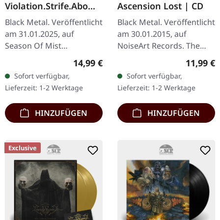
Violation.Strife.Abomi
Ascension Lost | CD
nate | CD DIGIPAK
Black Metal. Veröffentlicht
Black Metal. Veröffentlicht
am 31.01.2025, auf
am 30.01.2015, auf
Season Of Mist
NoiseArt Records. The
Underground Activists.
First Rebellion Throne of
Regulärer Preis:
Reguläre
14,99 €
11,99 €
CD im Deluxe-Digipak mit
Will Deliverance In Sin and
Sofort verfügbar,
Sofort verfügbar,
20-seitigem Booklet.
Death Demigod
Lieferzeit: 1-2 Werktage
Lieferzeit: 1-2 Werktage
"Violation.Strife…
Imprisoned…
HINZUFÜGEN
HINZUFÜGEN
Exclusive