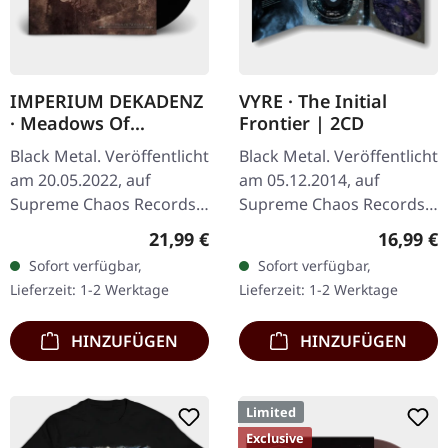
IMPERIUM DEKADENZ
VYRE · The Initial
· Meadows Of
Frontier | 2CD
Nostalgia | BLACK 2LP
Black Metal. Veröffentlicht
Black Metal. Veröffentlicht
am 20.05.2022, auf
am 05.12.2014, auf
Supreme Chaos Records.
Supreme Chaos Records.
Schwarzes Doppel-Vinyl
Limitierte Auflage als
Regulärer Preis:
Reguläre
21,99 €
16,99 €
im Gatefold-Cover mit
aufwändiger Dreifach-
Sofort verfügbar,
Sofort verfügbar,
bedrucktem Insert,
Klapp-DigiPak mit 2 CDs:
Lieferzeit: 1-2 Werktage
Lieferzeit: 1-2 Werktage
limitiert auf…
The…
HINZUFÜGEN
HINZUFÜGEN
Limited
Exclusive