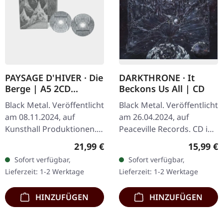
PAYSAGE D'HIVER · Die
DARKTHRONE · It
Berge | A5 2CD
Beckons Us All | CD
DIGIPAK
Black Metal. Veröffentlicht
Black Metal. Veröffentlicht
am 08.11.2024, auf
am 26.04.2024, auf
Kunsthall Produktionen.
Peaceville Records. CD im
Digipak-2CD (A5-Format)
Jewelcase. "It Beckons Us
Regulärer Preis:
Reguläre
21,99 €
15,99 €
mit gefaltetem 8-seitigem
All" ist ein weiteres
Sofort verfügbar,
Sofort verfügbar,
Booklet in schwarzem…
abenteuerliches
Lieferzeit: 1-2 Werktage
Lieferzeit: 1-2 Werktage
Eintauchen…
HINZUFÜGEN
HINZUFÜGEN