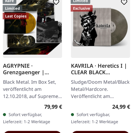
Rare
Limited
Limited
Exclusive
Last Copies
AGRYPNIE ·
KAVRILA · Heretics I |
Grenzgaenger |
CLEAR BLACK
DELUXE GOLD/CLEAR
MARBLED LP
Black Metal. Im Box Set,
Sludge/Doom Metal/Black
4LP BOX SET
veröffentlicht am
Metal/Hardcore.
12.10.2018, auf Supreme
Veröffentlicht am
Chaos Records. Eine
30.05.2025, auf Supreme
Regulärer Preis:
Reguläre
79,99 €
24,99 €
noble Box, die die beiden
Chaos Records.
Sofort verfügbar,
Sofort verfügbar,
Agrypnie-Alben
Clear/Schwarz
Lieferzeit: 1-2 Werktage
Lieferzeit: 1-2 Werktage
"Grenzgænger" und…
marmoriertes Vinyl mit
schwarzen und…