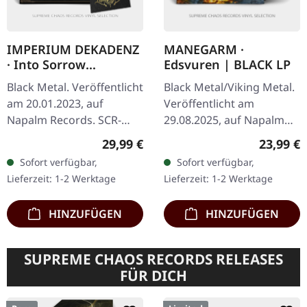
IMPERIUM DEKADENZ
MANEGARM ·
· Into Sorrow
Edsvuren | BLACK LP
Evermore |
Black Metal. Veröffentlicht
Black Metal/Viking Metal.
EXCUSIVE.GOLD+PATC
am 20.01.2023, auf
Veröffentlicht am
H 2LP
Napalm Records. SCR-
29.08.2025, auf Napalm
exklusives goldenes
Records. Schwarzes Vinyl
Regulärer Preis:
Reguläre
29,99 €
23,99 €
Doppel-Vinyl im Gatefold-
im Gatefold Cover. Die
Sofort verfügbar,
Sofort verfügbar,
Cover, 300 insgesamt
schwedischen Viking
Lieferzeit: 1-2 Werktage
Lieferzeit: 1-2 Werktage
hergestellt, 100…
Metal-Pioniere…
HINZUFÜGEN
HINZUFÜGEN
SUPREME CHAOS RECORDS RELEASES
FÜR DICH