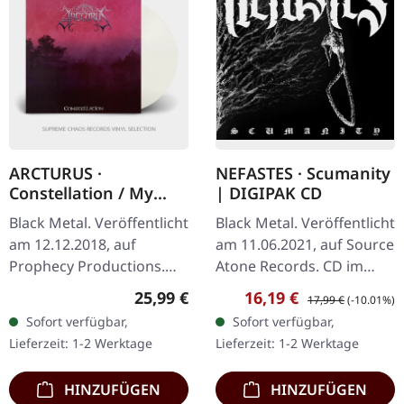
ARCTURUS ·
NEFASTES · Scumanity
Constellation / My
| DIGIPAK CD
Angel | CLEAR LP
Black Metal. Veröffentlicht
Black Metal. Veröffentlicht
am 12.12.2018, auf
am 11.06.2021, auf Source
Prophecy Productions.
Atone Records. CD im
Klares Vinyl, beinhaltet
DigiPak. Wenn ehemalige
Regulärer Preis:
Verkaufspreis:
Regulärer Preis:
25,99 €
16,19 €
17,99 €
(-10.01%)
Einleger in gepolsterter
Benighted-Mitglieder
Sofort verfügbar,
Sofort verfügbar,
Innenhülle und
beschließen, pure
Lieferzeit: 1-2 Werktage
Lieferzeit: 1-2 Werktage
Schutzhülle Aus…
sonische…
HINZUFÜGEN
HINZUFÜGEN