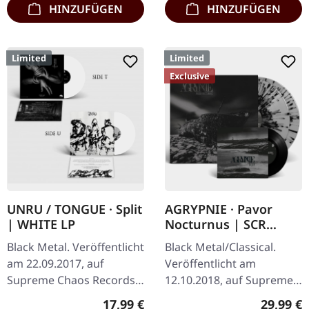
HINZUFÜGEN
HINZUFÜGEN
Limited
Limited
Exclusive
UNRU / TONGUE · Split
AGRYPNIE · Pavor
| WHITE LP
Nocturnus | SCR
GREY/BLACK SPLATTER
Black Metal. Veröffentlicht
Black Metal/Classical.
2LP+7" BUNDLE
am 22.09.2017, auf
Veröffentlicht am
Supreme Chaos Records.
12.10.2018, auf Supreme
Weißes Vinyl, limitiert auf
Chaos Records. Schweres
Regulärer Preis:
Reguläre
17,99 €
29,99 €