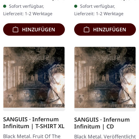
nur 250
180g Doppel-Vinyl im
Sofort verfügbar,
Sofort verfügbar,
handnummerierte
Gatefold-Cover mit der
Lieferzeit: 1-2 Werktage
Lieferzeit: 1-2 Werktage
Exemplare. · 180g Vinyl
extra 7" Single…
für…
HINZUFÜGEN
HINZUFÜGEN
SANGUIS · Infernum
SANGUIS · Infernum
Infinitum | T-SHIRT XL
Infinitum | CD
Black Metal. Fruit Of The
Black Metal. Veröffentlicht