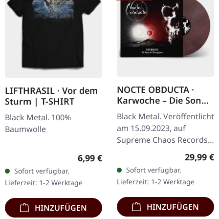
NOCTE OBDUCTA ·
LIFTHRASIL · Vor dem
Karwoche – Die Sonne
Sturm | T-SHIRT
der Toten pulsiert |
Black Metal. Veröffentlicht
Black Metal. 100%
CLEAR/RED MARBLED
am 15.09.2023, auf
Baumwolle
LP
Supreme Chaos Records.
Ultra
Reguläre
29,99 €
Regulärer Preis:
6,99 €
Clear/Rot/Weiß/Schwarz
Sofort verfügbar,
Sofort verfügbar,
marmoriertes Vinyl im
Lieferzeit: 1-2 Werktage
Lieferzeit: 1-2 Werktage
Gatefold-Cover mit Insert,
…
HINZUFÜGEN
HINZUFÜGEN