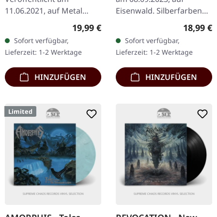
11.06.2021, auf Metal
Eisenwald. Silberfarbene
Blade Records.
Kassette im noblen
Regulärer Preis:
Reguläre
19,99 €
18,99 €
Weiß/Schwarz
Schuber mit Austanzung,
Sofort verfügbar,
Sofort verfügbar,
marmoriertes Vinyl,
hergestellt aus schwerem
Lieferzeit: 1-2 Werktage
Lieferzeit: 1-2 Werktage
limitiert auf 300
Karton…
Exemplare. Anaal
HINZUFÜGEN
HINZUFÜGEN
Nathrakh…
Limited