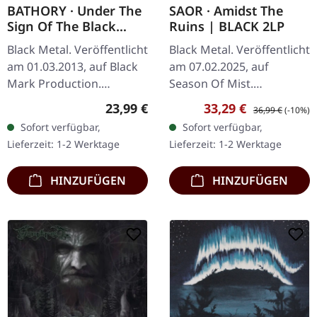
BATHORY · Under The
SAOR · Amidst The
Sign Of The Black
Ruins | BLACK 2LP
Mark | BLACK LP
Black Metal. Veröffentlicht
Black Metal. Veröffentlicht
am 01.03.2013, auf Black
am 07.02.2025, auf
Mark Production.
Season Of Mist.
Schwarzes Vinyl im
Schwarzes 12" Doppel-
Regulärer Preis:
Verkaufspreis:
Regulärer Preis:
23,99 €
33,29 €
36,99 €
(-10%)
Standard-Cover. Das dritte
Vinyl (33rpm) in Deluxe-
Sofort verfügbar,
Sofort verfügbar,
Studioalbum von Bathory,
Gatefold-Hülle mit Spot-
Lieferzeit: 1-2 Werktage
Lieferzeit: 1-2 Werktage
„Under…
Glanz und 30cm x…
HINZUFÜGEN
HINZUFÜGEN