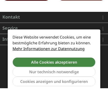
Kontakt
Service
Diese Website verwendet Cookies, um eine
Informationen
bestmögliche Erfahrung bieten zu können.
Mehr Informationen zur Datennutzung
Alle Cookies akzeptieren
Nur technisch notwendige
Werkzeu
Cookies anzeigen und konfigurieren
Zahlung und Versand
Widerrufsrecht und Rücksendung
Kontakt