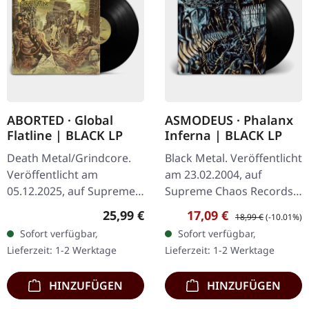
ABORTED · Global
ASMODEUS · Phalanx
Flatline | BLACK LP
Inferna | BLACK LP
Death Metal/Grindcore.
Black Metal. Veröffentlicht
Veröffentlicht am
am 23.02.2004, auf
05.12.2025, auf Supreme
Supreme Chaos Records.
Chaos Records.
Hochwertiges 180g Vinyl
Regulärer Preis:
Verkaufspreis:
Regulärer Preis:
25,99 €
17,09 €
18,99 €
(-10.01%)
Schwarzes Vinyl im
mit schönem Gatefold
Sofort verfügbar,
Sofort verfügbar,
Gatefold-Cover. Vinyl-
Cover und bedruckten
Lieferzeit: 1-2 Werktage
Lieferzeit: 1-2 Werktage
Spezifikationen: ·
Innenhüllen.…
Schweres,…
HINZUFÜGEN
HINZUFÜGEN