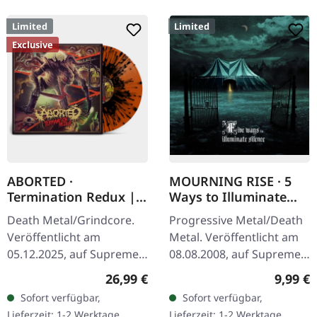
Limited
Limited
Exclusive
ABORTED ·
MOURNING RISE · 5
Termination Redux |
Ways to Illuminate
ORANGE/BLACK
Silence | DIGIPAK CD
Death Metal/Grindcore.
Progressive Metal/Death
SPLATTER LP
Veröffentlicht am
Metal. Veröffentlicht am
05.12.2025, auf Supreme
08.08.2008, auf Supreme
Chaos Records.
Chaos Records. Limitierte
Regulärer Preis:
Regulär
26,99 €
9,99 €
Orangenes Vinyl mit
CD-Version im DigiPak mit
Sofort verfügbar,
Sofort verfügbar,
schwarzen Splattern -
12-seitgem Booklet.…
Lieferzeit: 1-2 Werktage
Lieferzeit: 1-2 Werktage