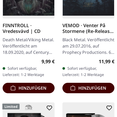
FINNTROLL ·
VEMOD · Venter På
Vredesvävd | CD
Stormene (Re-Release)
| DIGIPAK CD
Death Metal/Viking Metal.
Black Metal. Veröffentlicht
Veröffentlicht am
am 29.07.2016, auf
18.09.2020, auf Century
Prophecy Productions. 6-
Media Records. CD im
teilige Digipak, 16-seitiges
Regulärer Preis:
Reguläre
9,99 €
11,99 €
Jewelcase. Finntroll, die
Booklet auf Norwegisch,
Sofort verfügbar,
Sofort verfügbar,
finnische Band, die eine…
Englisch, Deutsch,
Lieferzeit: 1-2 Werktage
Lieferzeit: 1-2 Werktage
Album…
HINZUFÜGEN
HINZUFÜGEN
Limited