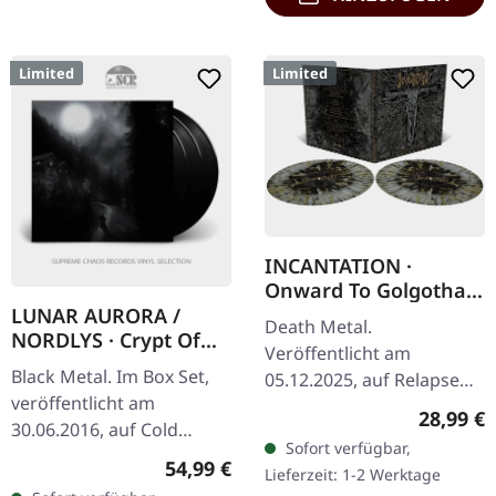
Limited
Limited
INCANTATION ·
Onward To Golgotha
Live | SPLATTER 2LP
LUNAR AURORA /
Death Metal.
NORDLYS · Crypt Of
Veröffentlicht am
Postmortem | BLACK
Black Metal. Im Box Set,
05.12.2025, auf Relapse
3LP BOX SET
veröffentlicht am
Records. Doppel-Vinyl mit
Reguläre
28,99 €
30.06.2016, auf Cold
Custom Merge-Effekt und
Sofort verfügbar,
Dimensions. Schweres
Splattern im Gatefold-
Regulärer Preis:
54,99 €
Lieferzeit: 1-2 Werktage
Dreifach-Vinyl-Set.
Cover. Limitierte…