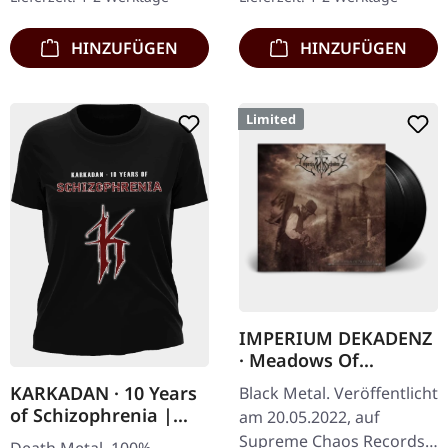
"Slash Splatter Vinyl".…
HINZUFÜGEN
HINZUFÜGEN
Limited
IMPERIUM DEKADENZ
· Meadows Of
Nostalgia | BLACK 2LP
KARKADAN · 10 Years
Black Metal. Veröffentlicht
of Schizophrenia |
am 20.05.2022, auf
GIRLIE
Supreme Chaos Records.