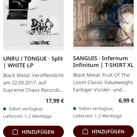
SANGUIS · Infernum
UNRU / TONGUE · Split
Infinitum | T-SHIRT XL
| WHITE LP
Black Metal. Fruit Of The
Black Metal. Veröffentlicht
Loom Classic Valueweight
am 22.09.2017, auf
Farbiger Vorder- und
Supreme Chaos Records.
Rückendruck 100%
Weißes Vinyl, limitiert auf
Regulär
6,99 €
Regulärer Preis:
17,99 €
Baumwolle
nur 250
Sofort verfügbar,
Sofort verfügbar,
handnummerierte
Lieferzeit: 1-2 Werktage
Lieferzeit: 1-2 Werktage
Exemplare. · 180g Vinyl
für…
HINZUFÜGEN
HINZUFÜGEN