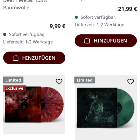
Death Metal. 100%
Schwarzes Doppel-Vinyl
Baumwolle
Reguläre
21,99 €
im Gatefold-Cover mit
Sofort verfügbar,
bedrucktem Insert,
Lieferzeit: 1-2 Werktage
Regulärer Preis:
9,99 €
limitiert auf…
Sofort verfügbar,
HINZUFÜGEN
Lieferzeit: 1-2 Werktage
HINZUFÜGEN
Limited
Limited
Exclusive