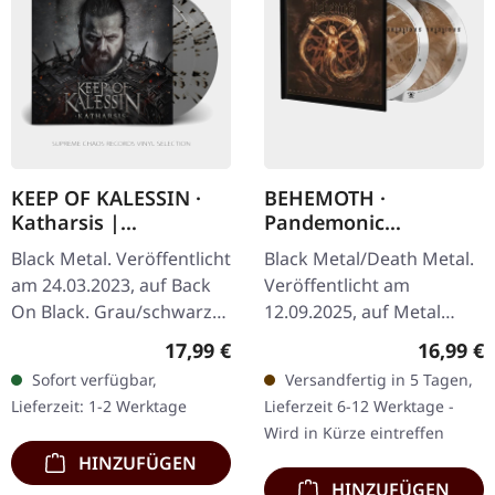
KEEP OF KALESSIN ·
BEHEMOTH ·
Katharsis |
Pandemonic
GREY/BLACK SPLATTER
Incantations |
Black Metal. Veröffentlicht
Black Metal/Death Metal.
2LP
DIGIBOOK 2CD
am 24.03.2023, auf Back
Veröffentlicht am
On Black. Grau/schwarz
12.09.2025, auf Metal
marmoriertes Vinyl im
Blade Records. Doppel-CD
Regulärer Preis:
Reguläre
17,99 €
16,99 €
Gatefold-Cover. Limitiert
im noblen Digibook mit
Sofort verfügbar,
Versandfertig in 5 Tagen,
auf spezielle Edition. Die…
Heißprägedruck und 20-
Lieferzeit: 1-2 Werktage
Lieferzeit 6-12 Werktage -
seitigem…
Wird in Kürze eintreffen
HINZUFÜGEN
HINZUFÜGEN