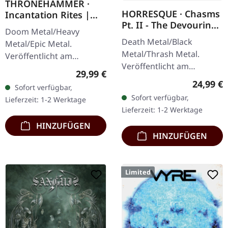
THRONEHAMMER ·
HORRESQUE · Chasms
Incantation Rites |
Pt. II - The Devouring
SPLATTER 2LP
Doom Metal/Heavy
Exorbitance |
Death Metal/Black
Metal/Epic Metal.
MARBLED LP
Metal/Thrash Metal.
Veröffentlicht am
Veröffentlicht am
21.10.2022, auf Supreme
Regulärer Preis:
29,99 €
22.03.2024, auf Supreme
Chaos Records. SCR-
Reguläre
24,99 €
Sofort verfügbar,
Chaos Records. Exklusives
exklusives Transparent
Sofort verfügbar,
Lieferzeit: 1-2 Werktage
'Malstrom
Rot/Schwarz/Weiß…
Lieferzeit: 1-2 Werktage
Clear/Grün/Schwarz
HINZUFÜGEN
marmoriertes'…
HINZUFÜGEN
Limited