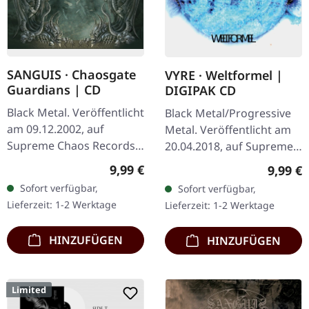
SANGUIS · Chaosgate
VYRE · Weltformel |
Guardians | CD
DIGIPAK CD
Black Metal. Veröffentlicht
Black Metal/Progressive
am 09.12.2002, auf
Metal. Veröffentlicht am
Supreme Chaos Records.
20.04.2018, auf Supreme
CD im Jewelcase mit 12-
Chaos Records. Limitierte
Regulärer Preis:
9,99 €
Regulär
9,99 €
seitigem Booklet. Wenn
Erstauflage als CD im
Sofort verfügbar,
Sofort verfügbar,
österreichischer Black
DigiPak. Schnall Dich an,…
Lieferzeit: 1-2 Werktage
Lieferzeit: 1-2 Werktage
Metal den…
HINZUFÜGEN
HINZUFÜGEN
Limited