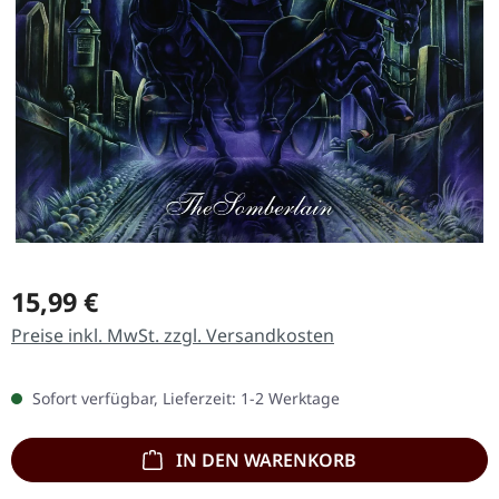
Regulärer Preis:
15,99 €
Preise inkl. MwSt. zzgl. Versandkosten
Sofort verfügbar, Lieferzeit: 1-2 Werktage
IN DEN WARENKORB