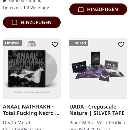
Sofort verfügbar,
Limitiert auf 250
Lieferzeit: 1-2 Werktage
HINZUFÜGEN
Exemplare. Letzte…
HINZUFÜGEN
Limited
Limited
ANAAL NATHRAKH ·
UADA · Crepuscule
Total Fucking Necro |
Natura | SILVER TAPE
WHITE/BLACK LP
Death Metal.
Black Metal. Veröffentlicht
Veröffentlicht am
am 08.09.2023, auf