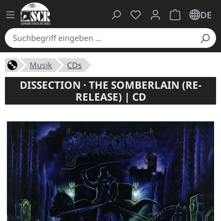
Du hast 0 Produkte auf
Warenkorb ent
DE
Musik
CDs
DISSECTION · THE SOMBERLAIN (RE-
RELEASE) | CD