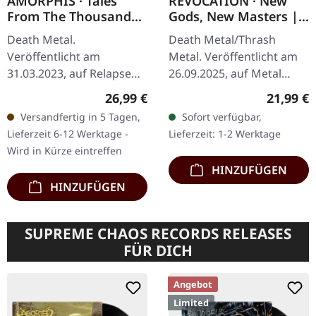
AMORPHIS · Tales
REVOCATION · New
From The Thousand
Gods, New Masters |
LAKES | CLEAR/BLUE
BLACK LP
Death Metal.
Death Metal/Thrash
MARBLE LP
Veröffentlicht am
Metal. Veröffentlicht am
31.03.2023, auf Relapse
26.09.2025, auf Metal
Records. Klar/blau
Blade Records. Schwarzes
Regulärer Preis:
Reguläre
26,99 €
21,99 €
marmoriertes Vinyl.
Vinyl mit Insert und
Versandfertig in 5 Tagen,
Sofort verfügbar,
Standard-Cover. Limitierte
Download-Card.
Lieferzeit 6-12 Werktage -
Lieferzeit: 1-2 Werktage
Auflage. Es gibt Alben,
Revocation kehren mit…
Wird in Kürze eintreffen
die…
HINZUFÜGEN
HINZUFÜGEN
SUPREME CHAOS RECORDS RELEASES
FÜR DICH
Angebot
Limited