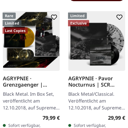
Rare
Limited
Limited
Exclusive
Last Copies
AGRYPNIE ·
AGRYPNIE · Pavor
Grenzgaenger |
Nocturnus | SCR
DELUXE GOLD/CLEAR
GREY/BLACK SPLATTER
Black Metal. Im Box Set,
Black Metal/Classical.
4LP BOX SET
2LP+7" BUNDLE
veröffentlicht am
Veröffentlicht am
12.10.2018, auf Supreme
12.10.2018, auf Supreme
Chaos Records. Eine
Chaos Records. Schweres
Regulärer Preis:
Reguläre
79,99 €
29,99 €
noble Box, die die beiden
180g Doppel-Vinyl im
Sofort verfügbar,
Sofort verfügbar,