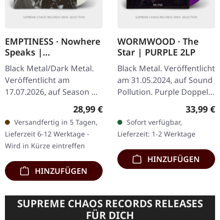
EMPTINESS · Nowhere
WORMWOOD · The
Speaks |
Star | PURPLE 2LP
TRANSPARENT LP
Black Metal/Dark Metal.
Black Metal. Veröffentlicht
Veröffentlicht am
am 31.05.2024, auf Sound
17.07.2026, auf Season Of
Pollution. Purple Doppel-
Mist. Transparentes Vinyl
Vinyl. Wormwood kehrt
Regulärer Preis:
Reguläre
28,99 €
33,99 €
im Gatefold-Cover.
mit "The Star" zurück und
Versandfertig in 5 Tagen,
Sofort verfügbar,
Limitiert auf 150
bietet eine…
Lieferzeit 6-12 Werktage -
Lieferzeit: 1-2 Werktage
Exemplare weltweit…
Wird in Kürze eintreffen
HINZUFÜGEN
HINZUFÜGEN
SUPREME CHAOS RECORDS RELEASES
FÜR DICH