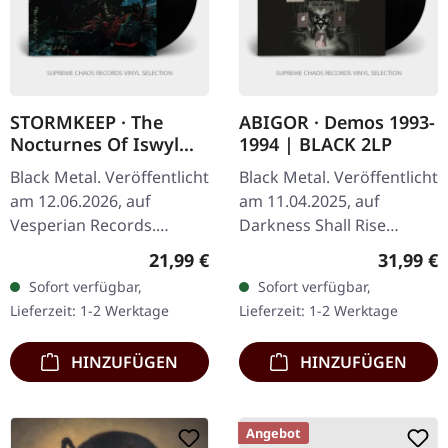
STORMKEEP · The
ABIGOR · Demos 1993-
Nocturnes Of Iswylm
1994 | BLACK 2LP
| BLACK LP
Black Metal. Veröffentlicht
Black Metal. Veröffentlicht
am 12.06.2026, auf
am 11.04.2025, auf
Vesperian Records.
Darkness Shall Rise
Schwarzes Vinyl im
Production. Doppel-LP
Regulärer Preis:
Reguläre
21,99 €
31,99 €
Standard-Cover mit A4-
aus schwarzem Vinyl,
Sofort verfügbar,
Sofort verfügbar,
großem 12-seitigen
inklusive 24-seitigem
Lieferzeit: 1-2 Werktage
Lieferzeit: 1-2 Werktage
Booklet, doppelseitigem…
Booklet, A2…
HINZUFÜGEN
HINZUFÜGEN
Angebot