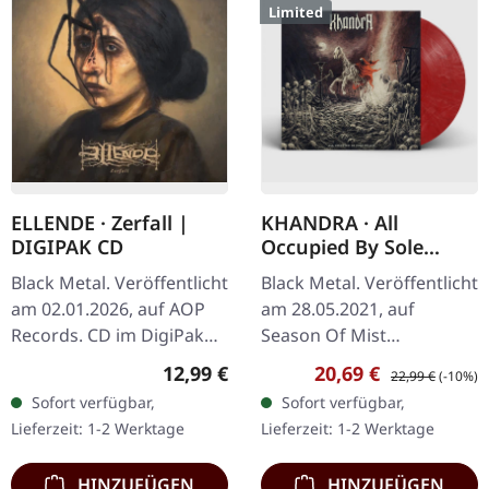
Limited
ELLENDE · Zerfall |
KHANDRA · All
DIGIPAK CD
Occupied By Sole
Death | GOLD/RED LP
Black Metal. Veröffentlicht
Black Metal. Veröffentlicht
am 02.01.2026, auf AOP
am 28.05.2021, auf
Records. CD im DigiPak
Season Of Mist
mit 8-seitigem Booklet.
Underground Activists.
Regulärer Preis:
Verkaufspreis:
Regulärer Preis:
12,99 €
20,69 €
22,99 €
(-10%)
Ellende kehrt mit „Zerfall"
Gold/Rot marmoriertes
Sofort verfügbar,
Sofort verfügbar,
zurück – einer…
Vinyl im Gatefold-Cover,
Lieferzeit: 1-2 Werktage
Lieferzeit: 1-2 Werktage
limitiert auf 200…
HINZUFÜGEN
HINZUFÜGEN