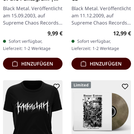
BLACK 10" MLP
Black Metal. Veröffentlicht
Black Metal. Veröffentlicht
am 15.09.2003, auf
am 11.12.2009, auf
Supreme Chaos Records.
Supreme Chaos Records.
Achtung! Wir haben nur
CD im Jewelcase mit 12-
Regulärer Preis:
Reguläre
9,99 €
12,99 €
noch Exemplare mit
seitigem Booklet. Das
Sofort verfügbar,
Sofort verfügbar,
"Promo" statt
dritte Album von
Lieferzeit: 1-2 Werktage
Lieferzeit: 1-2 Werktage
Nummerierung.
AGRYPNIE ist…
Spezielle…
HINZUFÜGEN
HINZUFÜGEN
Limited