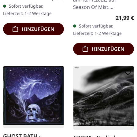
noblen Popup-Digipak.
Sofort verfügbar,
Season Of Mist.
Remastert. Als die
Lieferzeit: 1-2 Werktage
Silberfarbenes Vinyl im
schwedischen Black…
Reguläre
21,99 €
Standard-Cover. Limitiert
Sofort verfügbar,
HINZUFÜGEN
auf 500 Exemplare. "The
Lieferzeit: 1-2 Werktage
Swan Road,"…
HINZUFÜGEN
GHOST BATH ·