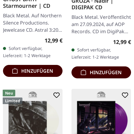
GROZA · Nadir |
Starmourner | CD
DIGIPAK CD
Black Metal. Auf Northern
Black Metal. Veröffentlicht
Silence Productions.
am 27.09.2024, auf AOP
Jewelcase CD. Astral 3:20
Records. CD im DigiPak
Seraphic 5:50 Ambrosial
mit 12-seitigem Booklet.
Regulärer Preis:
12,99 €
Reguläre
12,99 €
8:30 Ethereal 6:54
GROZA („Sturm“, „Terror“)
Sofort verfügbar,
Sofort verfügbar,
Celestial 8:14 Angelic
ist eine Black Metal…
Lieferzeit: 1-2 Werktage
Lieferzeit: 1-2 Werktage
5:23…
HINZUFÜGEN
HINZUFÜGEN
Neu
Limited