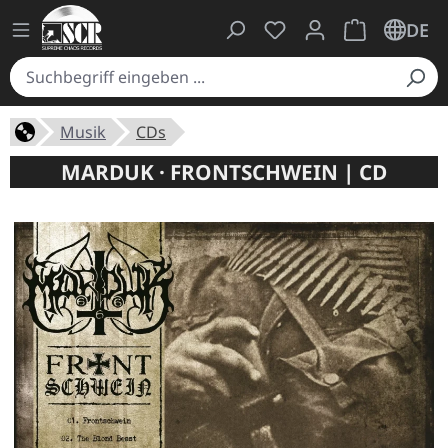
Du hast 0 Produkte auf
Warenkorb ent
DE
Musik
CDs
MARDUK · FRONTSCHWEIN | CD