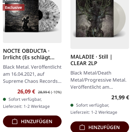
Exclusive
NOCTE OBDUCTA ·
MALADIE · Still |
Irrlicht (Es schlägt
CLEAR 2LP
dem Mond ein kaltes
Black Metal. Veröffentlicht
Herz) | SPLATTER 2LP
Black Metal/Death
am 16.04.2021, auf
Metal/Progressive Metal.
Supreme Chaos Records.
Veröffentlicht am
Ultra Clear Doppel-Vinyl
Verkaufspreis:
Regulärer Preis:
26,09 €
28,99 €
(-10%)
10.04.2015, auf Supreme
mit grauen, weißen und
Reguläre
21,99 €
Sofort verfügbar,
Chaos Records.
schwarzen Splatters im…
Sofort verfügbar,
Lieferzeit: 1-2 Werktage
Transparentes Doppel-
Lieferzeit: 1-2 Werktage
Vinyl im schweren…
HINZUFÜGEN
HINZUFÜGEN