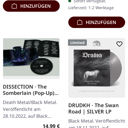
Titanen…
Sofort verfügbar,
mit bedruckter
HINZUFÜGEN
Lieferzeit: 1-2 Werktage
Innenhülle,…
HINZUFÜGEN
Limited
DISSECTION · The
Somberlain (Pop-Up) |
DIGIPAK CD
Death Metal/Black Metal.
DRUDKH · The Swan
Veröffentlicht am
Road | SILVER LP
28.10.2022, auf Black
Black Metal. Veröffentlicht
Lodge Records. CD im
Regulärer Preis:
14,99 €
am 18.11.2022, auf