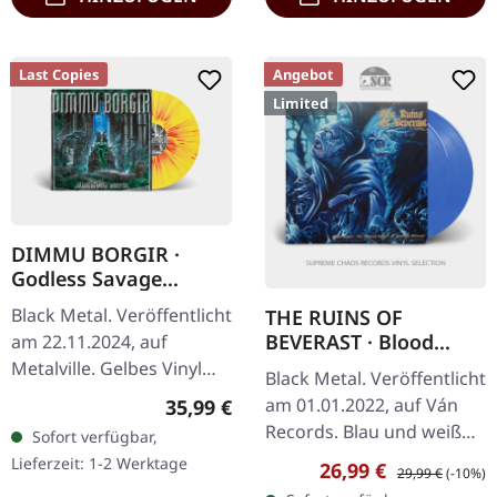
Last Copies
Angebot
Limited
DIMMU BORGIR ·
Godless Savage
Garden | YELLOW
Black Metal. Veröffentlicht
THE RUINS OF
ORANGE RED
BEVERAST · Blood
am 22.11.2024, auf
SPLATTER LP
Vaults | BLUE/WHITE
Metalville. Gelbes Vinyl
Black Metal. Veröffentlicht
2LP
mit orange-rotem
Regulärer Preis:
am 01.01.2022, auf Ván
35,99 €
Splatter. Als die
Records. Blau und weiß
Sofort verfügbar,
norwegischen
marmoriertes Doppel-
Lieferzeit: 1-2 Werktage
Verkaufspreis:
Regulärer Preis:
26,99 €
Symphonic-Black-Metal-
29,99 €
(-10%)
Vinyl im Gatefold-Cover