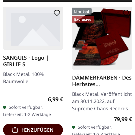
Limited
Exclusive
SANGUIS · Logo |
GIRLIE S
Black Metal. 100%
DÄMMERFARBEN · Des
Baumwolle
Herbstes
Trauerhymnen MMXX
Black Metal. Veröffentlicht
| WOODEN LP BOX
Regulärer Preis:
6,99 €
am 30.11.2022, auf
Sofort verfügbar,
Supreme Chaos Records.
Lieferzeit: 1-2 Werktage
Ultra schwere
Reguläre
79,99 €
Mahaghoni-farbene Holz-
Sofort verfügbar,
HINZUFÜGEN
Box mit graviertem Logo,
Lieferzeit: 1-2 Werktage