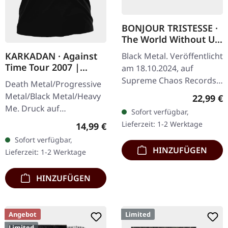
BONJOUR TRISTESSE ·
The World Without Us
| ECO RECYCLE LP
KARKADAN · Against
Black Metal. Veröffentlicht
Time Tour 2007 |
am 18.10.2024, auf
GIRLIE
Supreme Chaos Records.
Death Metal/Progressive
Eco Recycle Vinyl mit
Metal/Black Metal/Heavy
Reguläre
22,99 €
Insert, die Farbe kann
Me. Druck auf
Sofort verfügbar,
variieren, limitiert auf
Vorderseite und
Lieferzeit: 1-2 Werktage
Regulärer Preis:
14,99 €
100…
Rückseite. Front Logo,
Sofort verfügbar,
Rückseite: Tourdaten.
HINZUFÜGEN
Lieferzeit: 1-2 Werktage
100% Baumwolle
HINZUFÜGEN
Angebot
Limited
Limited