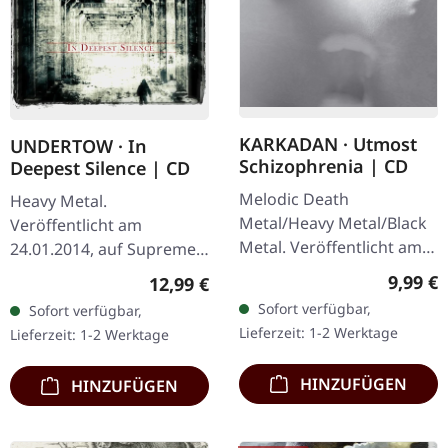
KARKADAN · Utmost
UNDERTOW · In
Schizophrenia | CD
Deepest Silence | CD
Melodic Death
Heavy Metal.
Metal/Heavy Metal/Black
Veröffentlicht am
Metal. Veröffentlicht am
24.01.2014, auf Supreme
08.03.2004, auf Supreme
Chaos Records. CD im
Regulär
9,99 €
Regulärer Preis:
12,99 €
Chaos Records. CD im
Jewelcase. Heavy wie
Sofort verfügbar,
Sofort verfügbar,
Jewelcase mit 16-seitigem
Hölle und dennoch
Lieferzeit: 1-2 Werktage
Lieferzeit: 1-2 Werktage
Booklet.…
abwechslungsreich. Das
neue Album…
HINZUFÜGEN
HINZUFÜGEN