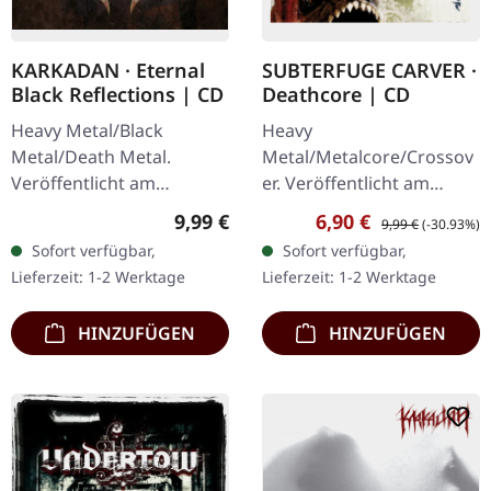
SUBTERFUGE CARVER ·
KARKADAN · Eternal
Deathcore | CD
Black Reflections | CD
Heavy
Heavy Metal/Black
Metal/Metalcore/Crossov
Metal/Death Metal.
er. Veröffentlicht am
Veröffentlicht am
08.02.2008, auf Supreme
19.01.2002, auf Supreme
Verkaufspreis:
Regulärer Preis:
Regulärer Preis:
6,90 €
9,99 €
9,99 €
(-30.93%)
Chaos Records. CD im
Chaos Records. CD im
Sofort verfügbar,
Sofort verfügbar,
Jewelcase mit 12-seitigem
Jewelcase. Neuauflage mit
Lieferzeit: 1-2 Werktage
Lieferzeit: 1-2 Werktage
Booklet. Subterfuge
neuem Artwork,…
Carver…
HINZUFÜGEN
HINZUFÜGEN