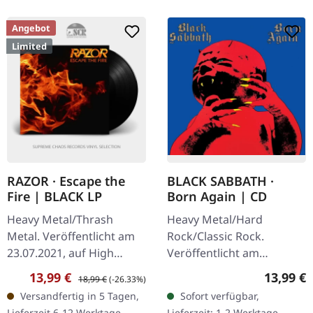
Angebot
Limited
RAZOR · Escape the
BLACK SABBATH ·
Fire | BLACK LP
Born Again | CD
Heavy Metal/Thrash
Heavy Metal/Hard
Metal. Veröffentlicht am
Rock/Classic Rock.
23.07.2021, auf High
Veröffentlicht am
Roller Records. Schwarzes
30.03.2009, auf Sanctuary
Verkaufspreis:
Regulärer Preis:
Reguläre
13,99 €
13,99 €
18,99 €
(-26.33%)
Vinyl im Standard-Cover
Records. CD im Jewelcase.
Versandfertig in 5 Tagen,
Sofort verfügbar,
mit A5 Foto-Karte und
"Born Again" markiert
Lieferzeit 6-12 Werktage -
Lieferzeit: 1-2 Werktage