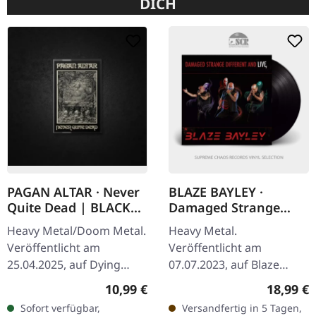
DICH
PAGAN ALTAR · Never
BLAZE BAYLEY ·
Quite Dead | BLACK
Damaged Strange
TAPE
Different And Live |
Heavy Metal/Doom Metal.
Heavy Metal.
BLACK LP
Veröffentlicht am
Veröffentlicht am
25.04.2025, auf Dying
07.07.2023, auf Blaze
Victims Productions.
Bayley Recs. Schwarzes
Regulärer Preis:
Reguläre
10,99 €
18,99 €
Musik-Kassette mit
Vinyl. Blaze Bayleys
Sofort verfügbar,
Versandfertig in 5 Tagen,
Aufkleber, Button. Pagan
'Damaged Strange