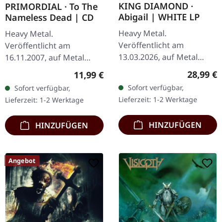
KING DIAMOND ·
PRIMORDIAL · To The
Abigail | WHITE LP
Nameless Dead | CD
Heavy Metal.
Heavy Metal.
Veröffentlicht am
Veröffentlicht am
13.03.2026, auf Metal
16.11.2007, auf Metal
Blade Records. Weißes
Blade Records. CD im
Reguläre
Regulärer Preis:
28,99 €
11,99 €
Vinyl im Standard-Cover.
Jewelcase. Primordials
Sofort verfügbar,
Sofort verfügbar,
Plastic Head exklusive
fünftes Studiowerk steht
Lieferzeit: 1-2 Werktage
Lieferzeit: 1-2 Werktage
Auflage. Als King
als Monument keltischer…
Diamond…
HINZUFÜGEN
HINZUFÜGEN
Angebot