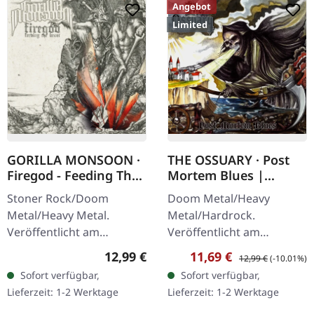
Angebot
Limited
GORILLA MONSOON ·
THE OSSUARY · Post
Firegod - Feeding The
Mortem Blues |
Beast | CD
DIGIPAK CD
Stoner Rock/Doom
Doom Metal/Heavy
Metal/Heavy Metal.
Metal/Hardrock.
Veröffentlicht am
Veröffentlicht am
11.05.2018, auf Supreme
17.02.2017, auf Supreme
Regulärer Preis:
Verkaufspreis:
Regulärer Preis:
12,99 €
11,69 €
12,99 €
(-10.01%)
Chaos Records. CD im
Chaos Records. Limitierte
Sofort verfügbar,
Sofort verfügbar,
Jewelcase mit 8-seitigem
Erstauflage als Digipak.
Lieferzeit: 1-2 Werktage
Lieferzeit: 1-2 Werktage
Booklet. Das dritte
Debüt-Album der…