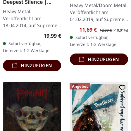
Deepest Silence |
DIGIPAK CD
Heavy Metal/Doom Metal.
BLACK LP
Heavy Metal.
Veröffentlicht am
Veröffentlicht am
01.02.2019, auf Supreme
18.04.2014, auf Supreme
Chaos Records.
Verkaufspreis:
Regulärer Preis:
11,69 €
12,99 €
(-10.01%)
Chaos Records.
Erstauflage als CD im
Regulärer Preis:
19,99 €
Sofort verfügbar,
Schwarzes Vinyl im
DigiPak mit 12-seitigem
Sofort verfügbar,
Lieferzeit: 1-2 Werktage
Gatefold-Cover. Limitiert
Booklet. Geht es dir…
Lieferzeit: 1-2 Werktage
auf 200 Exemplare. · 180g
HINZUFÜGEN
Vinyl…
HINZUFÜGEN
Angebot