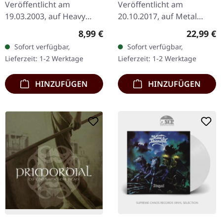
Veröffentlicht am
Veröffentlicht am
19.03.2003, auf Heavy
20.10.2017, auf Metal
Metal Media. Jewelcase
Blade Records. Schwarzes
Regulärer Preis:
Reguläre
8,99 €
22,99 €
CD. Das Album „Darker
Vinyl als Doppel-LP im
Sofort verfügbar,
Sofort verfügbar,
Than Black“ von Cage
Gatefold-Cover, mit 2-
Lieferzeit: 1-2 Werktage
Lieferzeit: 1-2 Werktage
verkörpert die Essenz
seitigem Poster…
von…
HINZUFÜGEN
HINZUFÜGEN