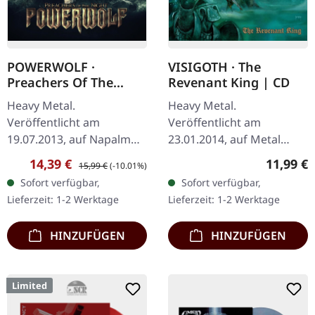
POWERWOLF ·
VISIGOTH · The
Preachers Of The
Revenant King | CD
Night | CD
Heavy Metal.
Heavy Metal.
Veröffentlicht am
Veröffentlicht am
19.07.2013, auf Napalm
23.01.2014, auf Metal
Records. CD im Jewelcase.
Blade Records. CD im
Verkaufspreis:
Regulärer Preis:
Reguläre
14,39 €
11,99 €
15,99 €
(-10.01%)
Powerwolf liefert mit
Jewelcase mit 8-seitigem
Sofort verfügbar,
Sofort verfügbar,
"Preachers Of The Night"
Booklet. Das Debütalbum
Lieferzeit: 1-2 Werktage
Lieferzeit: 1-2 Werktage
einen weiteren…
von Visigoth, "The…
HINZUFÜGEN
HINZUFÜGEN
Limited