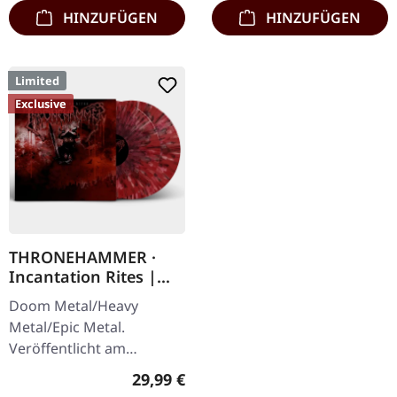
Album…
HINZUFÜGEN
HINZUFÜGEN
Limited
Exclusive
THRONEHAMMER ·
Incantation Rites |
SPLATTER 2LP
Doom Metal/Heavy
Metal/Epic Metal.
Veröffentlicht am
21.10.2022, auf Supreme
Regulärer Preis:
29,99 €
Chaos Records. SCR-