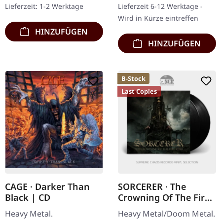
Lieferzeit: 1-2 Werktage
Lieferzeit 6-12 Werktage -
Altar kehren aus dem…
Different And Live' ist
Wird in Kürze eintreffen
eine…
HINZUFÜGEN
HINZUFÜGEN
B-Stock
Last Copies
CAGE · Darker Than
SORCERER · The
Black | CD
Crowning Of The Fire
King (B-Stock) |
Heavy Metal.
Heavy Metal/Doom Metal.
BLACK 2LP