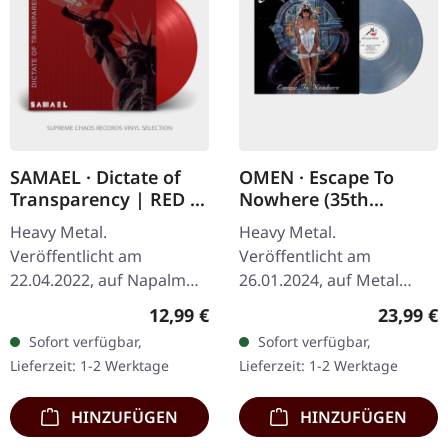
SAMAEL · Dictate of
OMEN · Escape To
Transparency | RED 7"
Nowhere (35th
EP
Anniversary Re-Issue)
Heavy Metal.
Heavy Metal.
| LIGHT STEEL BLUE
Veröffentlicht am
Veröffentlicht am
MARBLED LP
22.04.2022, auf Napalm
26.01.2024, auf Metal
Records. Transparent
Blade Records. Light Steel
Regulärer Preis:
Reguläre
12,99 €
23,99 €
rotes 7" Vinyl, limitiert auf
Blue marmoriertes Vinyl
Sofort verfügbar,
Sofort verfügbar,
500 Exemplare. Samaels
im Standard-Cover. 35.…
Lieferzeit: 1-2 Werktage
Lieferzeit: 1-2 Werktage
"Dictate Of…
HINZUFÜGEN
HINZUFÜGEN