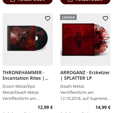
Limited
THRONEHAMMER ·
ARROGANZ · Erzketzer
Incantation Rites |
| SPLATTER LP
JEWELCASE CD
Doom Metal/Epic
Death Metal.
Metal/Death Metal.
Veröffentlicht am
Veröffentlicht am
12.10.2018, auf Supreme
15.03.2024, auf Supreme
Chaos Records.
Regulärer Preis:
Reguläre
12,99 €
14,99 €
Chaos Records. Neue
Transparentes Vinyl mit