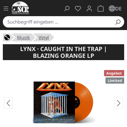
Du hast 0 Produkte auf
Warenkorb ent
DE
Musik
Vinyl
LYNX · CAUGHT IN THE TRAP |
BLAZING ORANGE LP
Angebot
Limited