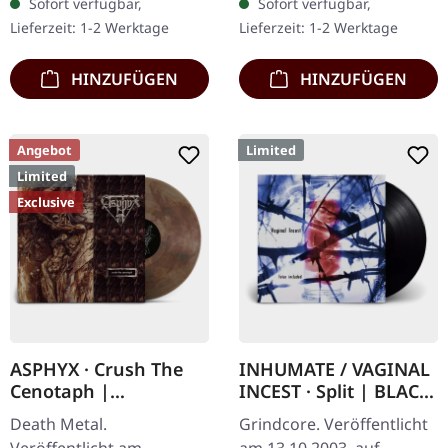
Sofort verfügbar,
Sofort verfügbar,
Version als CD im
roten und schwarzen
Lieferzeit: 1-2 Werktage
Lieferzeit: 1-2 Werktage
Jewelcase mit 8-seitigem
Splattern limitiert auf nur
Booklet.…
200…
HINZUFÜGEN
HINZUFÜGEN
Angebot
Limited
Limited
Exclusive
ASPHYX · Crush The
INHUMATE / VAGINAL
Cenotaph |
INCEST · Split | BLACK
CLEAR/BLACK/RED LP
7" EP
Death Metal.
Grindcore. Veröffentlicht