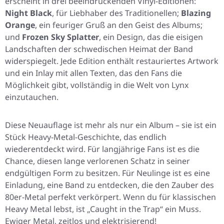
erscheint in drei beeindruckenden Vinyl-Editionen:
Night Black
, für Liebhaber des Traditionellen;
Blazing
Orange
, ein feuriger Gruß an den Geist des Albums;
und
Frozen Sky Splatter
, ein Design, das die eisigen
Landschaften der schwedischen Heimat der Band
widerspiegelt. Jede Edition enthält restauriertes Artwork
und ein Inlay mit allen Texten, das den Fans die
Möglichkeit gibt, vollständig in die Welt von Lynx
einzutauchen.
Diese Neuauflage ist mehr als nur ein Album – sie ist ein
Stück Heavy-Metal-Geschichte, das endlich
wiederentdeckt wird. Für langjährige Fans ist es die
Chance, diesen lange verlorenen Schatz in seiner
endgültigen Form zu besitzen. Für Neulinge ist es eine
Einladung, eine Band zu entdecken, die den Zauber des
80er-Metal perfekt verkörpert. Wenn du für klassischen
Heavy Metal lebst, ist
„Caught in the Trap“
ein Muss.
Ewiger Metal, zeitlos und elektrisierend!