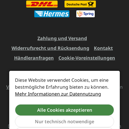
Zahlung und Versand
Widerrufsrecht und Rücksendung
Kontakt
Händleranfragen
Cookie-Voreinstellungen
Diese Website verwendet Cookies, um eine
Alle Preise inkl. gesetzl. Mehrwertsteuer zzgl.
bestmögliche Erfahrung bieten zu können.
Versandkosten
und ggf. Nachnahmegebühren, wenn
Mehr Informationen zur Datennutzung
nicht anders angegeben.
Alle Cookies akzeptieren
Vertrag widerrufen
Nur technisch notwendige
Das Team von Supreme Chaos Records rockt diesen