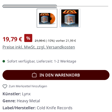
Verkaufspreis:
19,79 €
%
Regulärer Preis:
21,99 €
(-10%)
vorher 21,99 €
Preise inkl. MwSt. zzgl. Versandkosten
Sofort verfügbar, Lieferzeit: 1-2 Werktage
IN DEN WARENKORB
Zum Merkzettel hinzufügen
Künstler:
Lynx
Genre:
Heavy Metal
Label/Hersteller:
Cold Knife Records