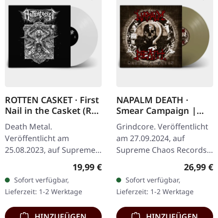
ROTTEN CASKET · First
NAPALM DEATH ·
Nail in the Casket (Re-
Smear Campaign |
Release) | WHITE LP
GOLDEN LP
Death Metal.
Grindcore. Veröffentlicht
Veröffentlicht am
am 27.09.2024, auf
25.08.2023, auf Supreme
Supreme Chaos Records.
Chaos Records. Re-
Goldenes Vinyl mit Insert
Regulärer Preis:
Reguläre
19,99 €
26,99 €
Release auf weißem Vinyl,
und schwerem Cover,
Sofort verfügbar,
Sofort verfügbar,
limitiert auf 100
limitiert auf 200
Lieferzeit: 1-2 Werktage
Lieferzeit: 1-2 Werktage
handnummerierte
Exemplare. ·…
Exemplare.…
HINZUFÜGEN
HINZUFÜGEN