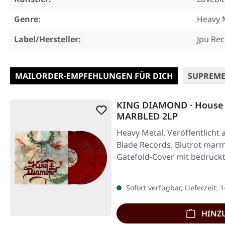
Genre:
Heavy 
Label/Hersteller:
Jpu Re
MAILORDER-EMPFEHLUNGEN FÜR DICH
SUPREME
KING DIAMOND · House 
MARBLED 2LP
Heavy Metal. Veröffentlicht 
Blade Records. Blutrot marm
Gatefold-Cover mit bedruck
Sofort verfügbar, Lieferzeit: 
HINZ