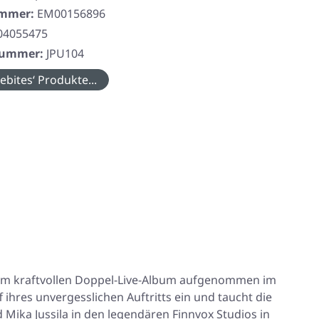
ummer:
EM00156896
04055475
rnummer:
JPU104
ebites‘ Produkte...
nem kraftvollen Doppel-Live-Album aufgenommen im
hres unvergesslichen Auftritts ein und taucht die
Mika Jussila in den legendären Finnvox Studios in