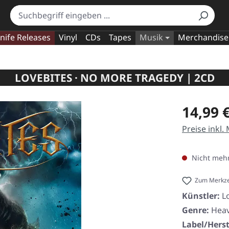
nife Releases
Vinyl
CDs
Tapes
Musik
Merchandise
LOVEBITES · NO MORE TRAGEDY | 2CD
Regulärer Pr
14,99 
Preise inkl.
Nicht mehr
Zum Merkze
Künstler:
L
Genre:
Heav
Label/Herst