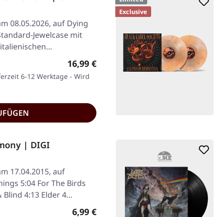
Exclusive
am 08.05.2026, auf Dying
Standard-Jewelcase mit
 italienischen…
Regulärer Preis:
16,99 €
ferzeit 6-12 Werktage - Wird
UFÜGEN
mony | DIGI
am 17.04.2015, auf
hings 5:04 For The Birds
 Blind 4:13 Elder 4…
Regulärer Preis:
6,99 €