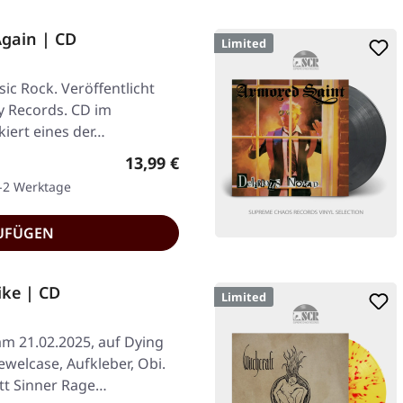
gain | CD
Limited
ic Rock. Veröffentlicht
y Records. CD im
kiert eines der…
Regulärer Preis:
13,99 €
1-2 Werktage
UFÜGEN
ike | CD
Limited
am 21.02.2025, auf Dying
ewelcase, Aufkleber, Obi.
tt Sinner Rage…