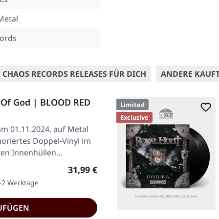
Metal
cords
 CHAOS RECORDS RELEASES FÜR DICH
ANDERE KAUF
Of God | BLOOD RED
Limited
Exclusive
am 01.11.2024, auf Metal
oriertes Doppel-Vinyl im
ten Innenhüllen…
Regulärer Preis:
31,99 €
1-2 Werktage
UFÜGEN