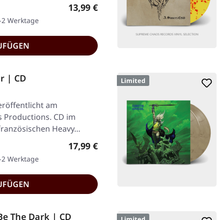
Regulärer Preis:
13,99 €
1-2 Werktage
UFÜGEN
r | CD
Limited
röffentlicht am
s Productions. CD im
e französischen Heavy…
Regulärer Preis:
17,99 €
1-2 Werktage
UFÜGEN
Be The Dark | CD
Limited