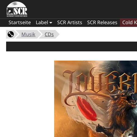
Startseite
Label
SCR Artists
SCR Releases
Cold K
Musik
CDs