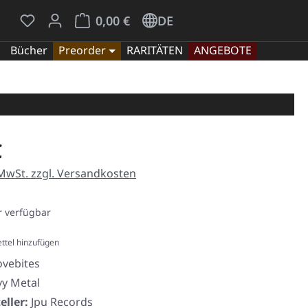
Du hast 0 Produkte auf dem Merkzettel
Warenkorb enthält 0 Positionen. Der Gesamt
0,00 €
DE
Bücher
Preorder
RARITÄTEN
ANGEBOTE
eis:
€
 MwSt. zzgl. Versandkosten
 verfügbar
ttel hinzufügen
ovebites
y Metal
eller:
Jpu Records