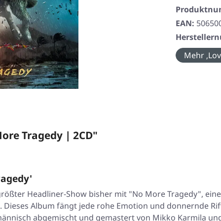
Produktn
EAN:
50650
Herstelle
Mehr ‚Lov
ore Tragedy | 2CD"
ragedy'
 größter Headliner-Show bisher mit "No More Tragedy", ei
Dieses Album fängt jede rohe Emotion und donnernde Riff i
chmännisch abgemischt und gemastert von Mikko Karmila und 