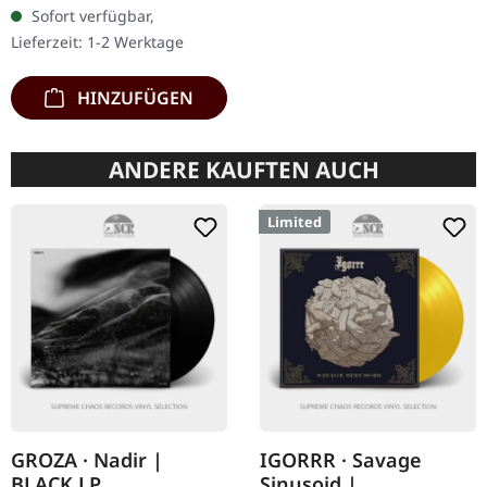
Chaos Records. Limitierte
Sofort verfügbar,
Auflage als CD im DigiPak
Lieferzeit: 1-2 Werktage
mit umfangreichen…
HINZUFÜGEN
ANDERE KAUFTEN AUCH
Limited
GROZA · Nadir |
IGORRR · Savage
BLACK LP
Sinusoid |