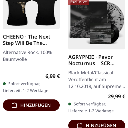
Exclusive
CHEENO · The Next
Step Will Be The
Hardest | GIRLIE
Alternative Rock. 100%
AGRYPNIE · Pavor
Baumwolle
Nocturnus | SCR
GREY/BLACK SPLATTER
Black Metal/Classical.
Regulärer Preis:
2LP+7" BUNDLE
6,99 €
Veröffentlicht am
Sofort verfügbar,
12.10.2018, auf Supreme
Lieferzeit: 1-2 Werktage
Chaos Records. Schweres
Reguläre
29,99 €
180g Doppel-Vinyl im
Sofort verfügbar,
HINZUFÜGEN
Gatefold-Cover mit der
Lieferzeit: 1-2 Werktage
extra 7" Single…
HINZUFÜGEN