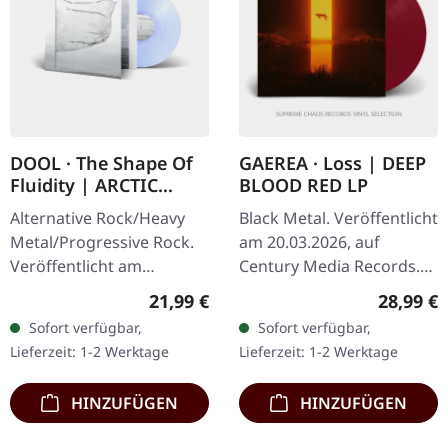
DOOL · The Shape Of
GAEREA · Loss | DEEP
Fluidity | ARCTIC
BLOOD RED LP
PEARL LP
Alternative Rock/Heavy
Black Metal. Veröffentlicht
Metal/Progressive Rock.
am 20.03.2026, auf
Veröffentlicht am
Century Media Records.
28.03.2025, auf Prophecy
Dunkelrotes Vinyl,
Regulärer Preis:
Reguläre
21,99 €
28,99 €
Productions. Arktic Pearl
limitiert auf 400
Sofort verfügbar,
Sofort verfügbar,
Vinyl im Gatefold-Cover
Exemplare. Erhältlich nur
Lieferzeit: 1-2 Werktage
Lieferzeit: 1-2 Werktage
in…
bei ausgewählten…
HINZUFÜGEN
HINZUFÜGEN