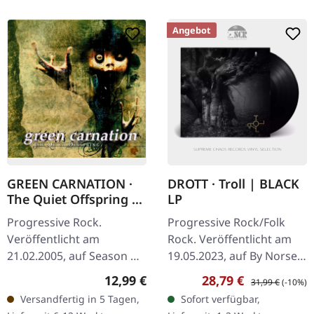
Angebot
GREEN CARNATION ·
DROTT · Troll | BLACK
The Quiet Offspring |
LP
CD
Progressive Rock.
Progressive Rock/Folk
Veröffentlicht am
Rock. Veröffentlicht am
21.02.2005, auf Season Of
19.05.2023, auf By Norse
Mist. CD im Jewelcase.
Music. Schwarzes Vinyl.
Regulärer Preis:
Verkaufspreis:
Regulärer Preis:
12,99 €
28,79 €
31,99 €
(-10%)
"The Quiet Offspring"
Die norwegische
Versandfertig in 5 Tagen,
Sofort verfügbar,
bietet eine fesselnde
Supergroup Drott liefert