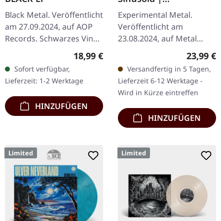
TRANSPARENT GOLD
Black Metal. Veröffentlicht
Experimental Metal.
METALLIC LP
am 27.09.2024, auf AOP
Veröffentlicht am
Records. Schwarzes Vinyl
23.08.2024, auf Metal
im Gatefold-Cover. GROZA
Blade Records.
Regulärer Preis:
Reguläre
18,99 €
23,99 €
(„Sturm“, „Terror“) ist eine
Transparent Gold Metallic
Sofort verfügbar,
Versandfertig in 5 Tagen,
Black Metal Band…
Vinyl. Limitiert auf 500
Lieferzeit: 1-2 Werktage
Lieferzeit 6-12 Werktage -
Stück. Igorrr's "Savage…
Wird in Kürze eintreffen
HINZUFÜGEN
HINZUFÜGEN
Limited
Limited