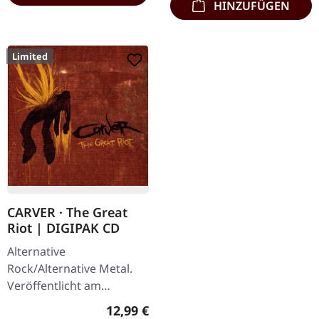
HINZUFÜGEN
Limited
CARVER · The Great
Riot | DIGIPAK CD
Alternative
Rock/Alternative Metal.
Veröffentlicht am
08.02.2013, auf Supreme
Regulärer Preis:
12,99 €