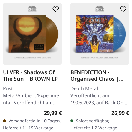
ULVER · Shadows Of
BENEDICTION ·
The Sun | BROWN LP
Organised Chaos |
BLUE/WHITE 2LP
Post-
Death Metal.
Metal/Ambient/Experime
Veröffentlicht am
ntal. Veröffentlicht am
19.05.2023, auf Back On
08.08.2025, auf House Of
Black. Hellblaues Doppel-
Regulärer Preis:
Reguläre
29,99 €
26,99 €
Mythology. Braunes Vinyl
Vinyl mit weißen
Versandfertig in 10 Tagen,
Sofort verfügbar,
LP mit dickem 300gsm 2-
Splattern. Benedictions
Lieferzeit 11-15 Werktage -
Lieferzeit: 1-2 Werktage
seitigen gedruckten…
'Organised Chaos' ist