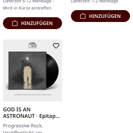
Lieferzeit 6-12 Werktage -
Lieferzeit: 1-2 Werktage
Mischung aus…
mit "Troll"…
Wird in Kürze eintreffen
HINZUFÜGEN
HINZUFÜGEN
GOD IS AN
ASTRONAUT · Epitaph
| BLACK LP
Progressive Rock.
Veröffentlicht am