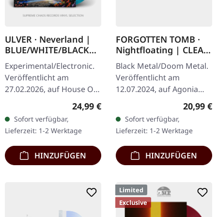
ULVER · Neverland |
FORGOTTEN TOMB ·
BLUE/WHITE/BLACK
Nightfloating | CLEAR
MARBLED LP
LP
Experimental/Electronic.
Black Metal/Doom Metal.
Veröffentlicht am
Veröffentlicht am
27.02.2026, auf House Of
12.07.2024, auf Agonia
Mythology.
Records. Clear Vinyl im
Regulärer Preis:
Reguläre
24,99 €
20,99 €
Blau/weiß/schwarzes
Standard-Cover. Limitiert
Sofort verfügbar,
Sofort verfügbar,
marmoriertes Vinyl im
auf 300 Stück. Forgotten
Lieferzeit: 1-2 Werktage
Lieferzeit: 1-2 Werktage
Standard-Cover mit…
Tomb…
HINZUFÜGEN
HINZUFÜGEN
Limited
Exclusive