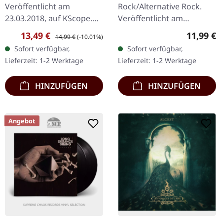
DIGIPAK CD
DIGIPAK CD
Veröffentlicht am
Rock/Alternative Rock.
23.03.2018, auf KScope.
Veröffentlicht am
CD im DigiPak. Crippled
01.08.2025, auf Prophecy
Verkaufspreis:
Regulärer Preis:
Reguläre
13,49 €
11,99 €
14,99 €
(-10.01%)
Black Phoenix liefern mit
Productions. CD im 4-
Sofort verfügbar,
Sofort verfügbar,
„A Love Of Shared
seitigen Digipak mit 12-
Lieferzeit: 1-2 Werktage
Lieferzeit: 1-2 Werktage
Disasters" ein…
seitigem Booklet. Kayo
Dot…
HINZUFÜGEN
HINZUFÜGEN
Angebot