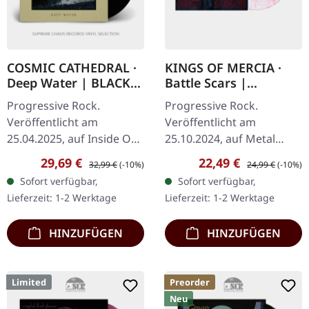
COSMIC CATHEDRAL ·
KINGS OF MERCIA ·
Deep Water | BLACK
Battle Scars |
2LP
"SANGUINE SWASH"
Progressive Rock.
Progressive Rock.
MILKY WHITE/PINK
Veröffentlicht am
Veröffentlicht am
SPLATTER LP
25.04.2025, auf Inside Out
25.10.2024, auf Metal
Music. Schwarzes Doppel-
Blade Records. "Sanguine
Verkaufspreis:
Regulärer Preis:
Verkaufspreis:
Regulärer Preis:
29,69 €
22,49 €
32,99 €
(-10%)
24,99 €
(-10%)
Vinyl im Gatefold-Cover
Swash" Milky White/Pink
Sofort verfügbar,
Sofort verfügbar,
mit Insert. Wie schafft
Splatter Vinyl, limitiert auf
Lieferzeit: 1-2 Werktage
Lieferzeit: 1-2 Werktage
man als…
200 Stück.…
HINZUFÜGEN
HINZUFÜGEN
Limited
Preorder
Neu