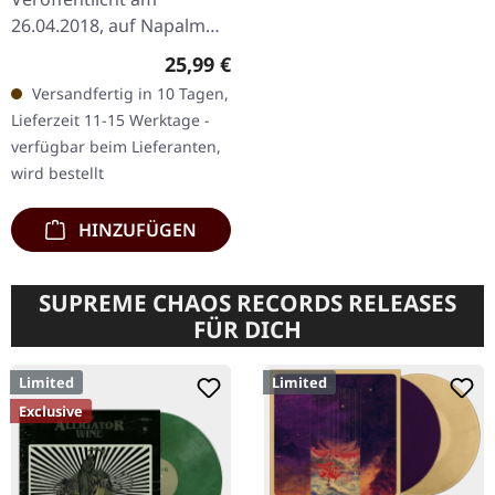
26.04.2018, auf Napalm
Records. Schwarzes Vinyl
Regulärer Preis:
25,99 €
im Gatefold-Cover. 180g-
Versandfertig in 10 Tagen,
Vinyl. God Is An Astronaut
Lieferzeit 11-15 Werktage -
überraschen…
verfügbar beim Lieferanten,
wird bestellt
HINZUFÜGEN
SUPREME CHAOS RECORDS RELEASES
FÜR DICH
Limited
Limited
Exclusive