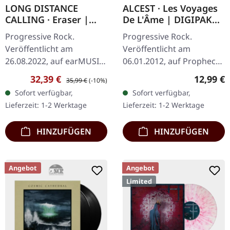
LONG DISTANCE
ALCEST · Les Voyages
CALLING · Eraser |
De L'Âme | DIGIPAK
BLACK 2LP
CD
Progressive Rock.
Progressive Rock.
Veröffentlicht am
Veröffentlicht am
26.08.2022, auf earMUSIC.
06.01.2012, auf Prophecy
Schwarzes Doppel-Vinyl
Productions. CD im
Verkaufspreis:
Regulärer Preis:
Reguläre
32,39 €
12,99 €
35,99 €
(-10%)
im Gatefold-Cover. Long
DigiPack. Die
Sofort verfügbar,
Sofort verfügbar,
Distance Calling kehren
französischen
Lieferzeit: 1-2 Werktage
Lieferzeit: 1-2 Werktage
mit ihrem bisher…
Atmospheric Black Metal
Pioniere Alcest…
HINZUFÜGEN
HINZUFÜGEN
Angebot
Angebot
Limited