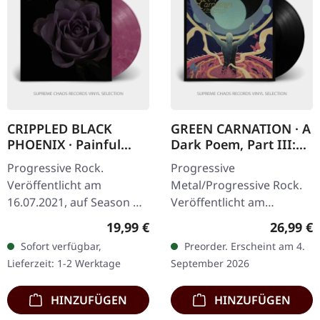
CRIPPLED BLACK
GREEN CARNATION · A
PHOENIX · Painful
Dark Poem, Part III:
Reminder / Dead Is
The Messiah Complex
Progressive Rock.
Progressive
Dead | GOLD/PURPLE
| BLACK LP
Veröffentlicht am
Metal/Progressive Rock.
10" LP
16.07.2021, auf Season Of
Veröffentlicht am
Mist. Gold/Lila
04.09.2026, auf Season Of
Regulärer Preis:
Reguläre
19,99 €
26,99 €
marmoriertes 10"-Vinyl.
Mist. Schwarzes Vinyl im
Sofort verfügbar,
Preorder. Erscheint am 4.
Limitiert auf 200
Deluxe-Gatefold-Cover
Lieferzeit: 1-2 Werktage
September 2026
Exemplare. Crippled
mit…
Black…
HINZUFÜGEN
HINZUFÜGEN