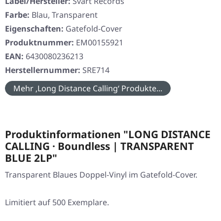
Label/Hersteller:
Svart Records
Farbe:
Blau, Transparent
Eigenschaften:
Gatefold-Cover
Produktnummer:
EM00155921
EAN:
6430080236213
Herstellernummer:
SRE714
Mehr ‚Long Distance Calling‘ Produkte...
Produktinformationen "LONG DISTANCE
CALLING · Boundless | TRANSPARENT
BLUE 2LP"
Transparent Blaues Doppel-Vinyl im Gatefold-Cover.
Limitiert auf 500 Exemplare.