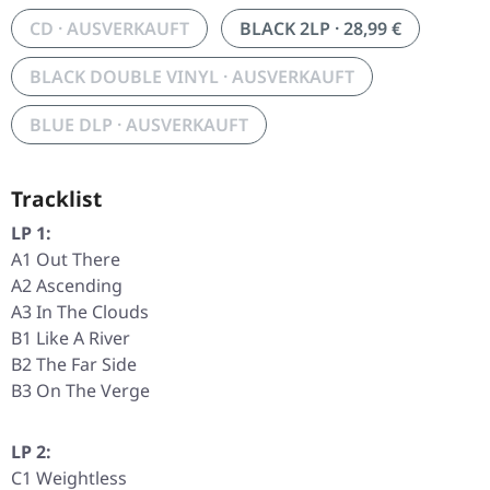
CD · AUSVERKAUFT
BLACK 2LP · 28,99 €
BLACK DOUBLE VINYL · AUSVERKAUFT
BLUE DLP · AUSVERKAUFT
Tracklist
LP 1:
A1 Out There
A2 Ascending
A3 In The Clouds
B1 Like A River
B2 The Far Side
B3 On The Verge
LP 2:
C1 Weightless