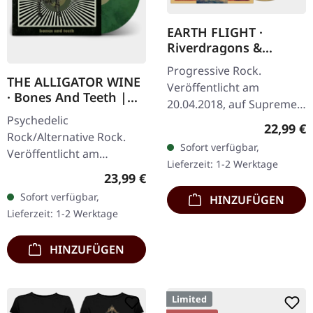
EARTH FLIGHT ·
Riverdragons &
Elephant Dreams |
Progressive Rock.
AMBER/PURPLE 2LP
THE ALLIGATOR WINE
Veröffentlicht am
· Bones And Teeth |
20.04.2018, auf Supreme
MARBLED LP
Psychedelic
Chaos Records.
Reguläre
22,99 €
Rock/Alternative Rock.
Transparent Bernstein
Sofort verfügbar,
Veröffentlicht am
Vinyl (LP1) / Transparent
Lieferzeit: 1-2 Werktage
15.09.2023, auf Supreme
Lila Vinyl (LP2) im…
Regulärer Preis:
23,99 €
Chaos Records. SCR- und
Sofort verfügbar,
HINZUFÜGEN
Band-exklusive Auflage!
Lieferzeit: 1-2 Werktage
Transparent…
HINZUFÜGEN
Limited