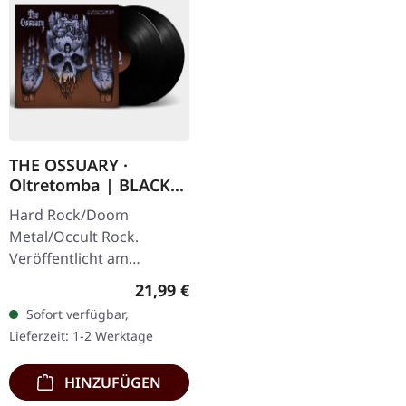
THE OSSUARY ·
Oltretomba | BLACK
2LP
Hard Rock/Doom
Metal/Occult Rock.
Veröffentlicht am
12.11.2021, auf Supreme
Regulärer Preis:
21,99 €
Chaos Records.
Sofort verfügbar,
Schwarzes Doppel-Vinyl
Lieferzeit: 1-2 Werktage
im Gatefold-Cover mit
bedrucktem…
HINZUFÜGEN