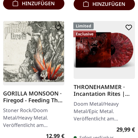
HINZUFÜGEN
HINZUFÜGEN
Limited
Exclusive
THRONEHAMMER ·
GORILLA MONSOON ·
Incantation Rites |
Firegod - Feeding The
SPLATTER 2LP
Doom Metal/Heavy
Beast | CD
Stoner Rock/Doom
Metal/Epic Metal.
Metal/Heavy Metal.
Veröffentlicht am
Veröffentlicht am
21.10.2022, auf Supreme
Reguläre
29,99 €
11.05.2018, auf Supreme
Chaos Records. SCR-
Regulärer Preis:
12,99 €
Sofort verfügbar,