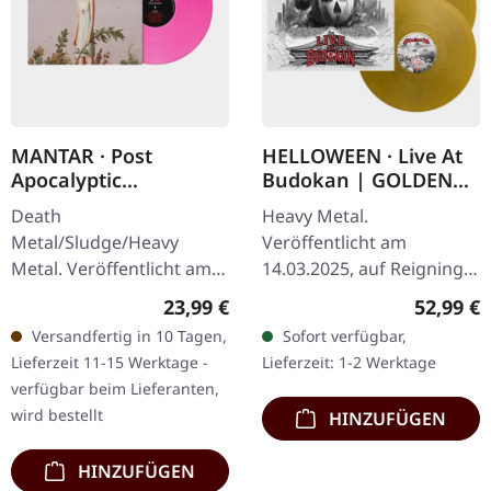
MANTAR · Post
HELLOWEEN · Live At
Apocalyptic
Budokan | GOLDEN
Depression | PINK LP
3LP
Death
Heavy Metal.
Metal/Sludge/Heavy
Veröffentlicht am
Metal. Veröffentlicht am
14.03.2025, auf Reigning
14.02.2025, auf Metal
Phoenix Music. Goldenes
Regulärer Preis:
Reguläre
23,99 €
52,99 €
Blade Records. Limitierte
Dreifach-Vinyl im
Versandfertig in 10 Tagen,
Sofort verfügbar,
Ausgabe auf pinkem Vinyl
Gatefold-Cover. Mit dieser
Lieferzeit 11-15 Werktage -
Lieferzeit: 1-2 Werktage
inkl. Einleger und…
3LP-Edition erwartet…
verfügbar beim Lieferanten,
wird bestellt
HINZUFÜGEN
HINZUFÜGEN