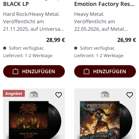
BLACK LP
Emotion Factory Reset
| CLEAR BLACK GOLD
Hard Rock/Heavy Metal.
Heavy Metal.
SMOKE LP
Veröffentlicht am
Veröffentlicht am
21.11.2025, auf Universal
22.05.2026, auf Metal
Music. Schwarzes Vinyl im
Blade Records. Klares
Regulärer Preis:
Reguläre
28,99 €
26,99 €
Gatefold-Cover. Danzig
schwarz-gold
Sofort verfügbar,
Sofort verfügbar,
kehrt mit ihrem vierten…
marmoriertes Vinyl im
Lieferzeit: 1-2 Werktage
Lieferzeit: 1-2 Werktage
Standard-Cover mit
Insert.. Limitiert…
HINZUFÜGEN
HINZUFÜGEN
Angebot