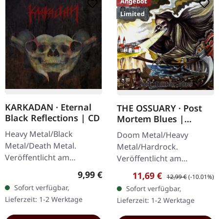
Angebot
Limited
KARKADAN · Eternal
THE OSSUARY · Post
Black Reflections | CD
Mortem Blues |
DIGIPAK CD
Heavy Metal/Black
Doom Metal/Heavy
Metal/Death Metal.
Metal/Hardrock.
Veröffentlicht am
Veröffentlicht am
19.01.2002, auf Supreme
17.02.2017, auf Supreme
Regulärer Preis:
9,99 €
Verkaufspreis:
Regulärer Preis:
11,69 €
12,99 €
(-10.01%)
Chaos Records. CD im
Chaos Records. Limitierte
Sofort verfügbar,
Sofort verfügbar,
Jewelcase. Neuauflage mit
Erstauflage als Digipak.
Lieferzeit: 1-2 Werktage
Lieferzeit: 1-2 Werktage
neuem Artwork,…
Debüt-Album der…