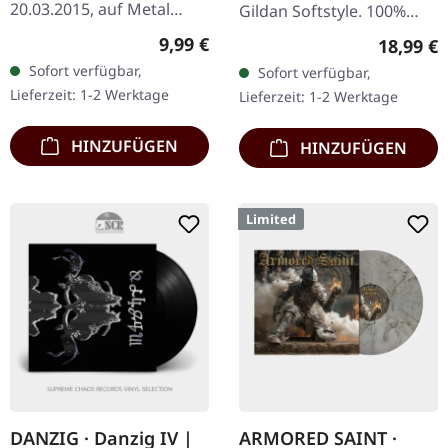
20.03.2015, auf Metal
Gildan Softstyle. 100%
Blade Records. CD im
Baumwolle. Druck auf
Regulärer Preis:
9,99 €
Reguläre
18,99 €
Jewelcase. Sorcerer
Vorderseite.
Sofort verfügbar,
Sofort verfügbar,
liefern ein absolut
Lieferzeit: 1-2 Werktage
Lieferzeit: 1-2 Werktage
vernichtendes Debüt ab,…
HINZUFÜGEN
HINZUFÜGEN
Limited
DANZIG · Danzig IV |
ARMORED SAINT ·