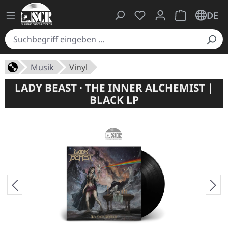
Du hast 0 Produkte auf
Warenkorb ent
DE
Musik
Vinyl
LADY BEAST · THE INNER ALCHEMIST |
BLACK LP