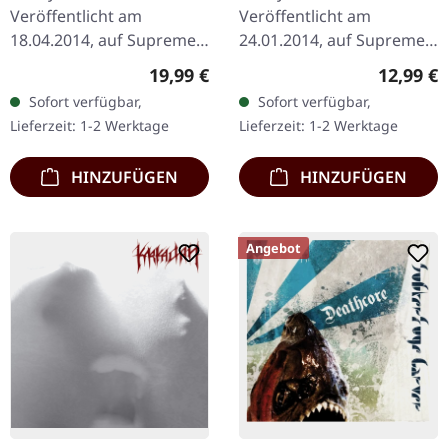
Veröffentlicht am
Veröffentlicht am
18.04.2014, auf Supreme
24.01.2014, auf Supreme
Chaos Records.
Chaos Records. CD im
Regulärer Preis:
Reguläre
19,99 €
12,99 €
Schwarzes Vinyl im
Jewelcase. Heavy wie
Sofort verfügbar,
Sofort verfügbar,
Gatefold-Cover. Limitiert
Hölle und dennoch
Lieferzeit: 1-2 Werktage
Lieferzeit: 1-2 Werktage
auf 200 Exemplare. · 180g
abwechslungsreich. Das
Vinyl…
neue Album…
HINZUFÜGEN
HINZUFÜGEN
Angebot