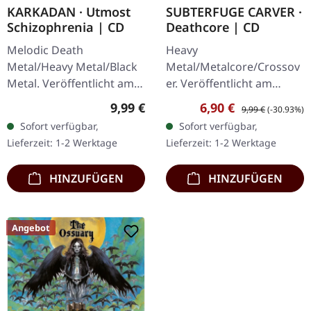
KARKADAN · Utmost
SUBTERFUGE CARVER ·
Schizophrenia | CD
Deathcore | CD
Melodic Death
Heavy
Metal/Heavy Metal/Black
Metal/Metalcore/Crossov
Metal. Veröffentlicht am
er. Veröffentlicht am
08.03.2004, auf Supreme
08.02.2008, auf Supreme
Regulärer Preis:
Verkaufspreis:
Regulärer Preis:
9,99 €
6,90 €
9,99 €
(-30.93%)
Chaos Records. CD im
Chaos Records. CD im
Sofort verfügbar,
Sofort verfügbar,
Jewelcase mit 16-seitigem
Jewelcase mit 12-seitigem
Lieferzeit: 1-2 Werktage
Lieferzeit: 1-2 Werktage
Booklet.…
Booklet. Subterfuge
Carver…
HINZUFÜGEN
HINZUFÜGEN
Angebot