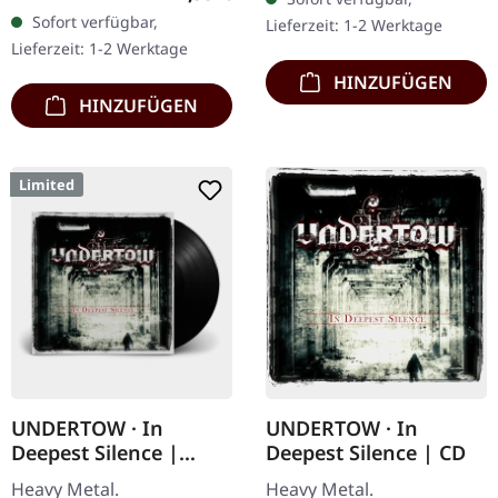
Chaos Records. CD im
exklusives Transparent
Sofort verfügbar,
Lieferzeit: 1-2 Werktage
Jewelcase mit 8-seitigem
Rot/Schwarz/Weiß…
Lieferzeit: 1-2 Werktage
Booklet. Das dritte
HINZUFÜGEN
Album…
HINZUFÜGEN
Limited
UNDERTOW · In
UNDERTOW · In
Deepest Silence |
Deepest Silence | CD
BLACK LP
Heavy Metal.
Heavy Metal.