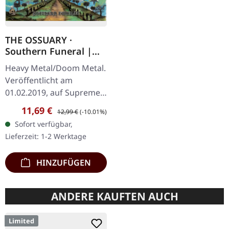
THE OSSUARY ·
Southern Funeral |
DIGIPAK CD
Heavy Metal/Doom Metal.
Veröffentlicht am
01.02.2019, auf Supreme
Chaos Records.
Verkaufspreis:
Regulärer Preis:
11,69 €
12,99 €
(-10.01%)
Erstauflage als CD im
Sofort verfügbar,
DigiPak mit 12-seitigem
Lieferzeit: 1-2 Werktage
Booklet. Geht es dir…
HINZUFÜGEN
ANDERE KAUFTEN AUCH
Limited