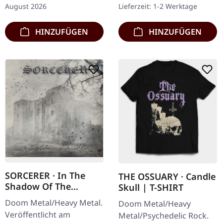
August 2026
Lieferzeit: 1-2 Werktage
Booklet. The Night
Insert, limitiert auf 300
Eternal…
Exemplare. Armored…
HINZUFÜGEN
HINZUFÜGEN
SORCERER · In The
THE OSSUARY · Candle
Shadow Of The
Skull | T-SHIRT
Inverted Cross | CD
Doom Metal/Heavy Metal.
Doom Metal/Heavy
Veröffentlicht am
Metal/Psychedelic Rock.