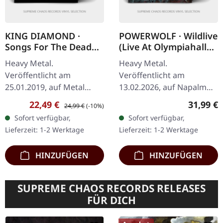
KING DIAMOND ·
POWERWOLF · Wildlive
Songs For The Dead
(Live At Olympiahalle)
Live | BLACK 2LP
| BLACK 2LP
Heavy Metal.
Heavy Metal.
Veröffentlicht am
Veröffentlicht am
25.01.2019, auf Metal
13.02.2026, auf Napalm
Blade Records. Schwarzes
Records. Schwarzes
Verkaufspreis:
Regulärer Preis:
Reguläre
22,49 €
31,99 €
24,99 €
(-10%)
Doppel-Vinyl im Gatefold-
Doppel-Vinyl im Gatefold-
Sofort verfügbar,
Sofort verfügbar,
Cover. "Songs For The
Cover. 180g. Kommt mit
Lieferzeit: 1-2 Werktage
Lieferzeit: 1-2 Werktage
Dead Live" fängt die…
A1-Poster. Powerwolf
kehren…
HINZUFÜGEN
HINZUFÜGEN
SUPREME CHAOS RECORDS RELEASES
FÜR DICH