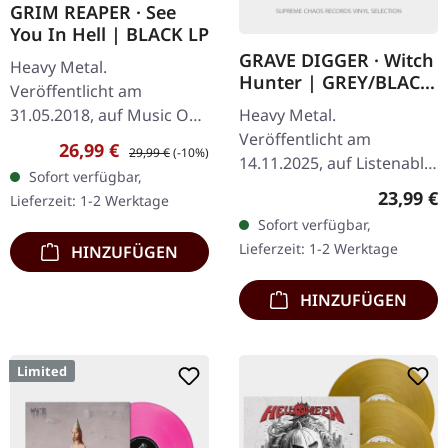
GRIM REAPER · See
You In Hell | BLACK LP
GRAVE DIGGER · Witch
Heavy Metal.
Hunter | GREY/BLACK
Veröffentlicht am
SPLATTER LP
Heavy Metal.
31.05.2018, auf Music On
Veröffentlicht am
Vinyl. Schwarzes Vinyl.
Verkaufspreis:
Regulärer Preis:
26,99 €
29,99 €
(-10%)
14.11.2025, auf Listenable
Grim Reaper entfesselten
Sofort verfügbar,
Records. Grau/Schwarz
mit „See You In Hell" pure
Reguläre
23,99 €
Lieferzeit: 1-2 Werktage
Splatter-Vinyl im
britische Heavy…
Sofort verfügbar,
Standard-Cover. Grave
Lieferzeit: 1-2 Werktage
HINZUFÜGEN
Diggers zweites Album
"Witch…
HINZUFÜGEN
Limited