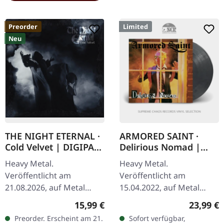
Preorder
Limited
Neu
THE NIGHT ETERNAL ·
ARMORED SAINT ·
Cold Velvet | DIGIPAK
Delirious Nomad |
CD
GREY MARBLED LP
Heavy Metal.
Heavy Metal.
Veröffentlicht am
Veröffentlicht am
21.08.2026, auf Metal
15.04.2022, auf Metal
Blade Records. CD im
Blade Records.
Regulärer Preis:
Reguläre
15,99 €
23,99 €
Digipak mit Standard-
Schiefergrau
Preorder. Erscheint am 21.
Sofort verfügbar,
Cover inklusive 8-seitigem
marmoriertes Vinyl mit