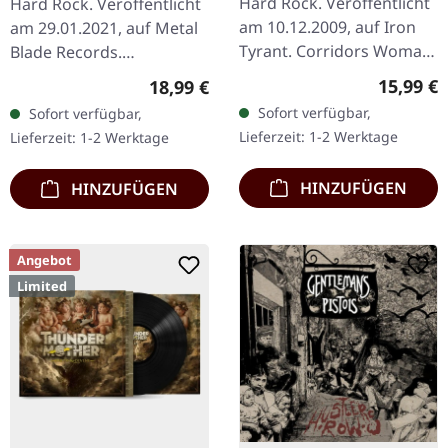
Hard Rock. Veröffentlicht
Hard Rock. Veröffentlicht
am 10.12.2009, auf Iron
am 29.01.2021, auf Metal
Tyrant. Corridors Woman
Blade Records.
Of Doom Steal My Breath
Transparent aschgrau
Reguläre
15,99 €
Regulärer Preis:
18,99 €
The Cave Lize Another
marmoriertes Vinyl im
Sofort verfügbar,
Sofort verfügbar,
Hell Within [Space Suite…
Gatefold-Cover mit 28-
Lieferzeit: 1-2 Werktage
Lieferzeit: 1-2 Werktage
seitigem Booklet…
HINZUFÜGEN
HINZUFÜGEN
Angebot
Limited