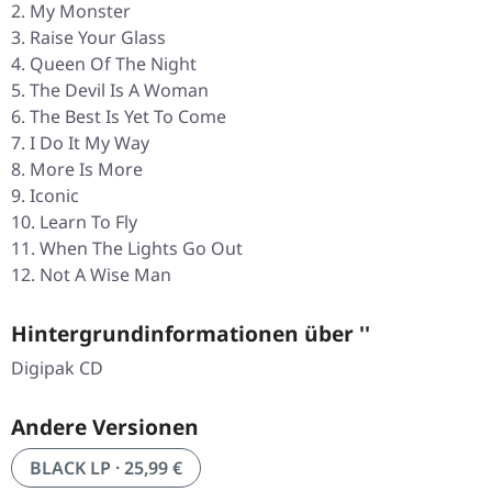
My Monster
Raise Your Glass
Queen Of The Night
The Devil Is A Woman
The Best Is Yet To Come
I Do It My Way
More Is More
Iconic
Learn To Fly
When The Lights Go Out
Not A Wise Man
Hintergrundinformationen über ''
Digipak CD
Andere Versionen
BLACK LP · 25,99 €