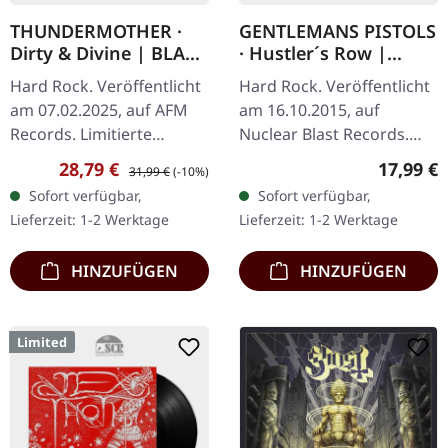
THUNDERMOTHER ·
GENTLEMANS PISTOLS
Dirty & Divine | BLACK
· Hustler´s Row |
LP
BLACK LP
Hard Rock. Veröffentlicht
Hard Rock. Veröffentlicht
am 07.02.2025, auf AFM
am 16.10.2015, auf
Records. Limitierte
Nuclear Blast Records.
schwarze Vinyl-Edition
Schwarzes Vinyl LP im
Verkaufspreis:
Regulärer Preis:
Reguläre
28,79 €
17,99 €
31,99 €
(-10%)
inklusive Kunstdruck.
Standard Cover.
Sofort verfügbar,
Sofort verfügbar,
Knapp zwei Jahre nach
Gentlemans Pistols liefern
Lieferzeit: 1-2 Werktage
Lieferzeit: 1-2 Werktage
ihrem letzten…
mit "Hustler's…
HINZUFÜGEN
HINZUFÜGEN
Limited