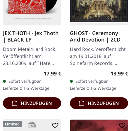
JEX THOTH · Jex Thoth
GHOST · Ceremony
| BLACK LP
And Devotion | 2CD
Doom Metal/Hard Rock.
Hard Rock. Veröffentlicht
Veröffentlicht am
am 19.01.2018, auf
23.10.2009, auf I Hate
Spinefarm Records.
Records. Schwarzes Vinyl
Doppel-CD-Album im
Regulärer Preis:
Reguläre
17,99 €
13,99 €
im Gatefold-Cover.
Jewelcase mit
Sofort verfügbar,
Sofort verfügbar,
Limitiert auf 500
transparentem Tray.
Lieferzeit: 1-2 Werktage
Lieferzeit: 1-2 Werktage
Exemplare. Dieses…
Ceremony And Devotion
von Ghost…
HINZUFÜGEN
HINZUFÜGEN
Limited