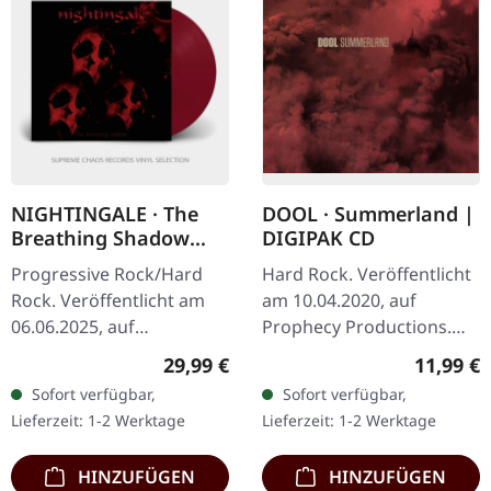
NIGHTINGALE · The
DOOL · Summerland |
Breathing Shadow
DIGIPAK CD
(Re-issue 2025) | DEEP
Progressive Rock/Hard
Hard Rock. Veröffentlicht
BLOOD RED LP
Rock. Veröffentlicht am
am 10.04.2020, auf
06.06.2025, auf
Prophecy Productions.
InsideOutMusic. Tief
Erstauflage im DigiPak.
Regulärer Preis:
Reguläre
29,99 €
11,99 €
blutrotes vinyl. Exklusive
Was passiert, wenn man
Sofort verfügbar,
Sofort verfügbar,
Version für ausgewählte
die ätherische Dunkelheit
Lieferzeit: 1-2 Werktage
Lieferzeit: 1-2 Werktage
Stores!…
des…
HINZUFÜGEN
HINZUFÜGEN