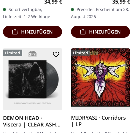
Regulärer Preis:
Reguläre
34,99 €
35,99 €
Schwarz/Rot
Doppel-Vinyl im Gatefold-
Sofort verfügbar,
Preorder. Erscheint am 28.
marmoriertes Doppel-
Cover. Limitierte…
Lieferzeit: 1-2 Werktage
August 2026
Vinyl im Gatefold-Cover.
Ozzy Osbourne…
HINZUFÜGEN
HINZUFÜGEN
Limited
Limited
MIDRYASI · Corridors
DEMON HEAD ·
| LP
Viscera | CLEAR ASH
GREY LP