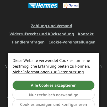
Zahlung und Versand
Widerrufsrecht und Rücksendung
Kontakt
Händleranfragen
Cookie-Voreinstellungen
Diese Website verwendet Cookies, um eine
Alle Preise inkl. gesetzl. Mehrwertsteuer zzgl.
bestmögliche Erfahrung bieten zu können.
Versandkosten
und ggf. Nachnahmegebühren, wenn
Mehr Informationen zur Datennutzung
nicht anders angegeben.
Alle Cookies akzeptieren
Vertrag widerrufen
Nur technisch notwendige
Das Team von Supreme Chaos Records rockt diesen
Werkzeu
Cookies anzeigen und konfigurieren
Laden für euch.