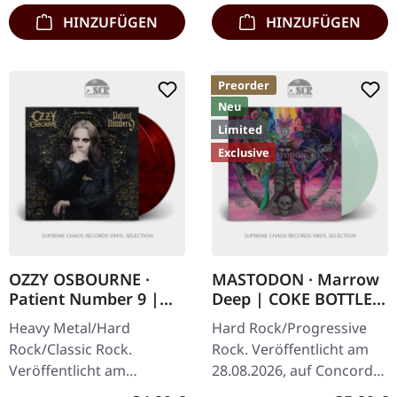
HINZUFÜGEN
HINZUFÜGEN
Preorder
Neu
Limited
Exclusive
OZZY OSBOURNE ·
MASTODON · Marrow
Patient Number 9 |
Deep | COKE BOTTLE
RED/BLACK 2LP
GREEN 2LP
Heavy Metal/Hard
Hard Rock/Progressive
Rock/Classic Rock.
Rock. Veröffentlicht am
Veröffentlicht am
28.08.2026, auf Concord
09.09.2022, auf Epic.
Records. Flaschengrünes