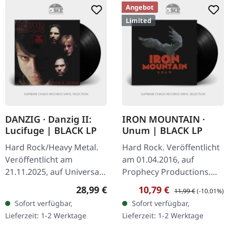
Angebot
Limited
DANZIG · Danzig II:
IRON MOUNTAIN ·
Lucifuge | BLACK LP
Unum | BLACK LP
Hard Rock/Heavy Metal.
Hard Rock. Veröffentlicht
Veröffentlicht am
am 01.04.2016, auf
21.11.2025, auf Universal
Prophecy Productions.
Music. Schwarzes Vinyl im
Schwarzes Vinyl im
Regulärer Preis:
Verkaufspreis:
Regulärer Preis:
28,99 €
10,79 €
11,99 €
(-10.01%)
Standard-Cover mit
Gatefold-Cover. Limitiert
Sofort verfügbar,
Sofort verfügbar,
bedruckter Innenhülle.
auf 500 Exemplare. Iron
Lieferzeit: 1-2 Werktage
Lieferzeit: 1-2 Werktage
Danzig…
Mountain…