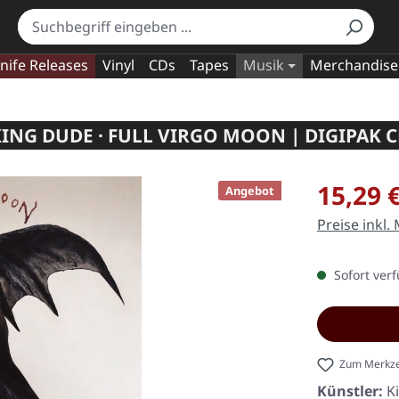
nife Releases
Vinyl
CDs
Tapes
Musik
Merchandise
ING DUDE · FULL VIRGO MOON | DIGIPAK 
Verkaufspre
15,29 
Angebot
Preise inkl.
Sofort verf
Zum Merkze
Künstler:
K