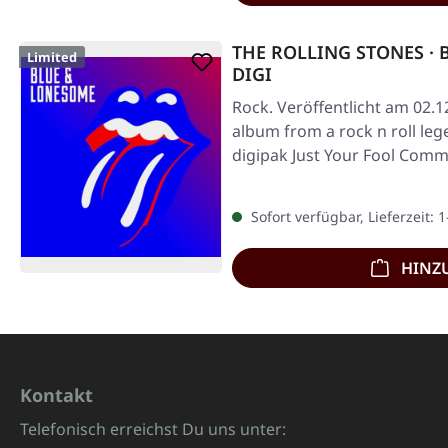
THE ROLLING STONES · 
Limited
DIGI
Rock. Veröffentlicht am 02.1
album from a rock n roll leg
digipak Just Your Fool Comm
Sofort verfügbar, Lieferzeit: 
HINZ
Kontakt
Telefonisch erreichst Du uns unter: