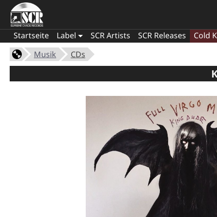
Startseite
Label
SCR Artists
SCR Releases
Cold K
Musik
CDs
K