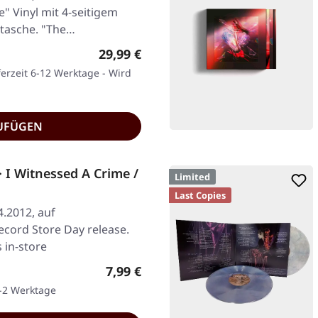
" Vinyl mit 4-seitigem
ntasche. "The…
Regulärer Preis:
29,99 €
ferzeit 6-12 Werktage - Wird
UFÜGEN
I Witnessed A Crime /
Limited
Last Copies
4.2012, auf
cord Store Day release.
 in-store
Regulärer Preis:
7,99 €
1-2 Werktage