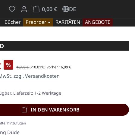
Du hast 0 Produkte auf dem Merkzettel
Warenkorb enthält 0 Positionen. Der Gesamt
0,00 €
DE
Bücher
Preorder
RARITÄTEN
ANGEBOTE
CD
is:
€
%
Regulärer Preis:
16,99 €
(-10.01%)
vorher 16,99 €
 MwSt. zzgl. Versandkosten
ügbar, Lieferzeit: 1-2 Werktage
IN DEN WARENKORB
ttel hinzufügen
ing Dude