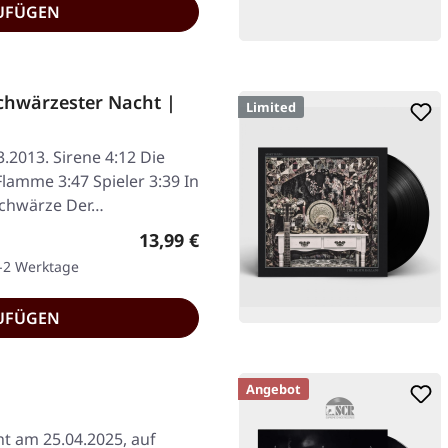
UFÜGEN
hwärzester Nacht |
Limited
3.2013. Sirene 4:12 Die
Flamme 3:47 Spieler 3:39 In
Schwärze Der…
Regulärer Preis:
13,99 €
1-2 Werktage
UFÜGEN
Angebot
ht am 25.04.2025, auf