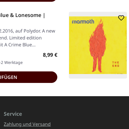
Blue & Lonesome |
2.2016, auf Polydor. A new
end. Limited edition
it A Crime Blue…
Regulärer Preis:
8,99 €
1-2 Werktage
UFÜGEN
Service
Zahlung und Versand