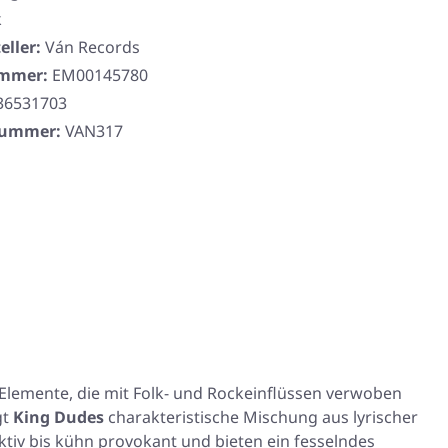
k
eller:
Ván Records
ummer:
EM00145780
36531703
rnummer:
VAN317
Elemente, die mit Folk- und Rockeinflüssen verwoben
gt
King Dudes
charakteristische Mischung aus lyrischer
tiv bis kühn provokant und bieten ein fesselndes