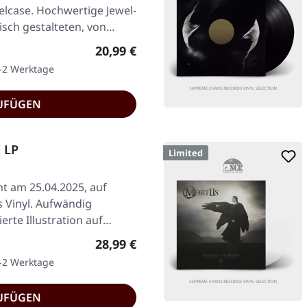
lcase. Hochwertige Jewel-
isch gestalteten, von…
Regulärer Preis:
20,99 €
1-2 Werktage
UFÜGEN
 LP
Limited
ht am 25.04.2025, auf
 Vinyl. Aufwändig
ierte Illustration auf…
Regulärer Preis:
28,99 €
1-2 Werktage
UFÜGEN