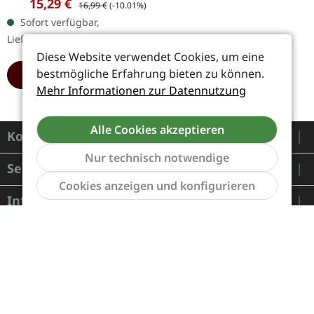
Verkaufspreis:
Regulärer Preis:
15,29 €
16,99 €
(-10.01%)
gefaltetem Mini-Poster
Sofort verfügbar,
mit Texten. King Dude
Lieferzeit: 1-2 Werktage
kehrt mit dem…
Diese Website verwendet Cookies, um eine
bestmögliche Erfahrung bieten zu können.
HINZUFÜGEN
Mehr Informationen zur Datennutzung
Alle Cookies akzeptieren
Kontakt
Nur technisch notwendige
Service
Werkzeu
Cookies anzeigen und konfigurieren
Informationen