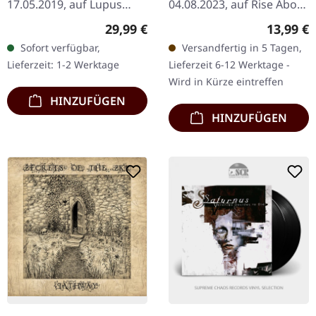
17.05.2019, auf Lupus
04.08.2023, auf Rise Above
Lounge. Weißes Vinyl mit
Records. Doppel-CD.
Regulärer Preis:
Reguläre
29,99 €
13,99 €
bedruckter Innenhülle,
"Slaughter On First
Sofort verfügbar,
Versandfertig in 5 Tagen,
limitiert auf 200
Avenue" ist das erste
Lieferzeit: 1-2 Werktage
Lieferzeit 6-12 Werktage -
Exemplare. "Zentrum"
offizielle…
Wird in Kürze eintreffen
von…
HINZUFÜGEN
HINZUFÜGEN