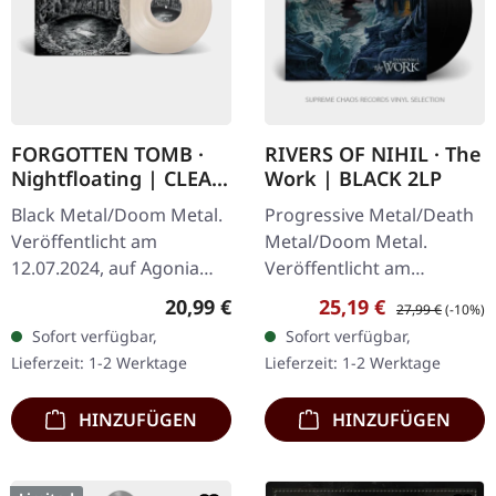
FORGOTTEN TOMB ·
RIVERS OF NIHIL · The
Nightfloating | CLEAR
Work | BLACK 2LP
LP
Black Metal/Doom Metal.
Progressive Metal/Death
Veröffentlicht am
Metal/Doom Metal.
12.07.2024, auf Agonia
Veröffentlicht am
Records. Clear Vinyl im
24.09.2021, auf Metal
Regulärer Preis:
Verkaufspreis:
Regulärer Preis:
20,99 €
25,19 €
27,99 €
(-10%)
Standard-Cover. Limitiert
Blade Records. Schwarzes
Sofort verfügbar,
Sofort verfügbar,
auf 300 Stück. Forgotten
Doppel-Vinyl im Gatefold-
Lieferzeit: 1-2 Werktage
Lieferzeit: 1-2 Werktage
Tomb…
Cover mit…
HINZUFÜGEN
HINZUFÜGEN