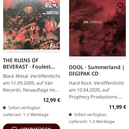
THE RUINS OF
BEVERAST · Foulest
DOOL · Summerland |
Semen Of A Sheltered
DIGIPAK CD
Black Metal. Veröffentlicht
Elite | DIGIPAK CD
am 11.09.2009, auf Ván
Hard Rock. Veröffentlicht
Records. Neuauflage im
am 10.04.2020, auf
DigiPak. "Foulest Semen
Prophecy Productions.
Regulärer Preis:
12,99 €
Of A Sheltered Elite" von
Erstauflage im DigiPak.
Reguläre
11,99 €
Sofort verfügbar,
The Ruins Of Beverast
Was passiert, wenn man
Lieferzeit: 1-2 Werktage
Sofort verfügbar,
ist…
die ätherische Dunkelheit
Lieferzeit: 1-2 Werktage
des…