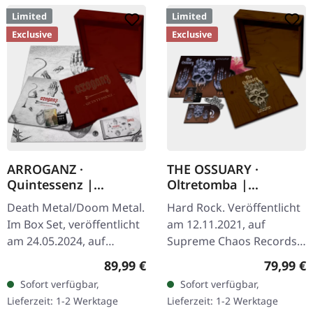
Limited
Limited
Exclusive
Exclusive
ARROGANZ ·
THE OSSUARY ·
Quintessenz |
Oltretomba |
WOODEN BOX SET
WOODEN LP/CD/TAPE
Death Metal/Doom Metal.
Hard Rock. Veröffentlicht
BOX
Im Box Set, veröffentlicht
am 12.11.2021, auf
am 24.05.2024, auf
Supreme Chaos Records.
Supreme Chaos Records.
Extrem schwere braune
Regulärer Preis:
Reguläre
89,99 €
79,99 €
Ultra schwere,
Holzbox mit Logo und
Sofort verfügbar,
Sofort verfügbar,
handgearbeitete Holzbox
Nummerierung, limitiert
Lieferzeit: 1-2 Werktage
Lieferzeit: 1-2 Werktage
mit graviertem…
auf nur 100…