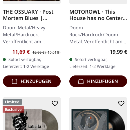
THE OSSUARY · Post
MOTOROWL · This
Mortem Blues |
House has no Center |
DIGIPAK CD
BLACK LP
Doom Metal/Heavy
Doom
Metal/Hardrock.
Rock/Hardrock/Doom
Veröffentlicht am
Metal. Veröffentlicht am
17.02.2017, auf Supreme
16.02.2024, auf Supreme
Verkaufspreis:
Regulärer Preis:
Reguläre
11,69 €
19,99 €
12,99 €
(-10.01%)
Chaos Records. Limitierte
Chaos Records.
Sofort verfügbar,
Sofort verfügbar,
Erstauflage als Digipak.
Schwarzes Vinyl im
Lieferzeit: 1-2 Werktage
Lieferzeit: 1-2 Werktage
Debüt-Album der…
schweren Cover mit Lyrics
Insert. · 140g…
HINZUFÜGEN
HINZUFÜGEN
Limited
Exclusive