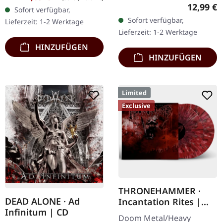
11.05.2018, auf Supreme
Erstauflage als CD im
Reguläre
12,99 €
Sofort verfügbar,
Chaos Records. CD im
DigiPak mit 12-seitigem
Sofort verfügbar,
Lieferzeit: 1-2 Werktage
Jewelcase mit 8-seitigem
Booklet. Geht es dir…
Lieferzeit: 1-2 Werktage
Booklet. Das dritte
HINZUFÜGEN
Album…
HINZUFÜGEN
Limited
Exclusive
THRONEHAMMER ·
DEAD ALONE · Ad
Incantation Rites |
Infinitum | CD
SPLATTER 2LP
Doom Metal/Heavy