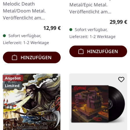
Melodic Death
Metal/Epic Metal.
Metal/Doom Metal.
Veröffentlicht am
Veröffentlicht am
21.10.2022, auf Supreme
Reguläre
29,99 €
28.09.2012, auf Supreme
Chaos Records. SCR-
Regulärer Preis:
12,99 €
Sofort verfügbar,
Chaos Records. CD im
exklusives Transparent
Sofort verfügbar,
Lieferzeit: 1-2 Werktage
Jewelcase. Dead Alone
Rot/Schwarz/Weiß…
Lieferzeit: 1-2 Werktage
liefern mit "Ad Infinitum"
HINZUFÜGEN
ein…
HINZUFÜGEN
Angebot
Limited