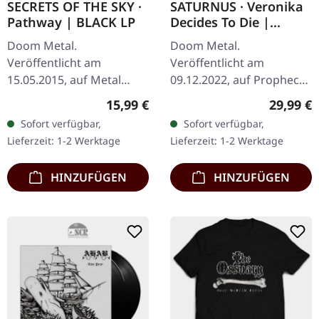
SECRETS OF THE SKY ·
SATURNUS · Veronika
Pathway | BLACK LP
Decides To Die |
BLACK 2LP
Doom Metal.
Doom Metal.
Veröffentlicht am
Veröffentlicht am
15.05.2015, auf Metal
09.12.2022, auf Prophecy
Blade Records. Limitiertes
Productions. Schwarzes
Regulärer Preis:
Reguläre
15,99 €
29,99 €
schwarzes Vinyl + Poster.
Doppel-Vinyl mit Etching
Sofort verfügbar,
Sofort verfügbar,
Secrets of the Sky haben
auf Seite D im Gatefold-
Lieferzeit: 1-2 Werktage
Lieferzeit: 1-2 Werktage
mit Pathway etwas…
Cover. "Veronika…
HINZUFÜGEN
HINZUFÜGEN