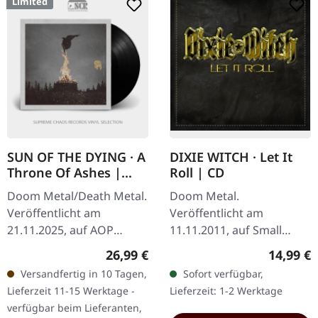
Limited
SUN OF THE DYING · A
DIXIE WITCH · Let It
Throne Of Ashes |
Roll | CD
BLACK LP
Doom Metal/Death Metal.
Doom Metal.
Veröffentlicht am
Veröffentlicht am
21.11.2025, auf AOP
11.11.2011, auf Small
Records. Schwarzes Vinyl
Stone Records. CD im
Regulärer Preis:
Reguläre
26,99 €
14,99 €
mit Insert. Limitiert auf
Jewelcase. Die aus Texas
Versandfertig in 10 Tagen,
Sofort verfügbar,
300 Exemplare. Sun Of
stammenden Dixie Witch
Lieferzeit 11-15 Werktage -
Lieferzeit: 1-2 Werktage
The Dying…
liefern mit "Let It Roll"…
verfügbar beim Lieferanten,