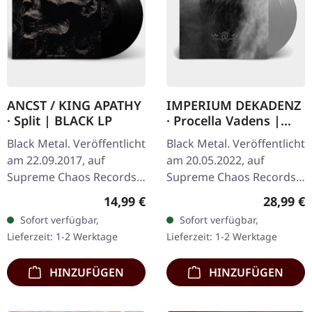
ANCST / KING APATHY
IMPERIUM DEKADENZ
· Split | BLACK LP
· Procella Vadens |
SILVER 2LP
Black Metal. Veröffentlicht
Black Metal. Veröffentlicht
am 22.09.2017, auf
am 20.05.2022, auf
Supreme Chaos Records.
Supreme Chaos Records.
Schwarzes Vinyl, limitiert
Letzte Exemplare! #4-10
Regulärer Preis:
Reguläre
14,99 €
28,99 €
auf nur 200
Silbernes Doppel-Vinyl im
Sofort verfügbar,
Sofort verfügbar,
handnummerierte
Gatefold-Cover mit
Lieferzeit: 1-2 Werktage
Lieferzeit: 1-2 Werktage
Exemplare. Diese…
bedrucktem…
HINZUFÜGEN
HINZUFÜGEN