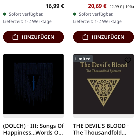
Records. CD im DigiPak,
Chaos Records.
Regulärer Preis:
Verkaufspreis:
Regulärer Preis:
16,99 €
20,69 €
22,99 €
(-10%)
limitiert auf 999
Transparent rotes Vinyl
Sofort verfügbar,
Sofort verfügbar,
handnummerierte
mit schwarzen Splattern
Lieferzeit: 1-2 Werktage
Lieferzeit: 1-2 Werktage
Exemplare. "Nacht" von
und Insert. Limitiert auf
(Dolch)…
200…
HINZUFÜGEN
HINZUFÜGEN
Limited
(DOLCH) · III: Songs Of
THE DEVIL'S BLOOD ·
Happiness...Words Of
The Thousandfold