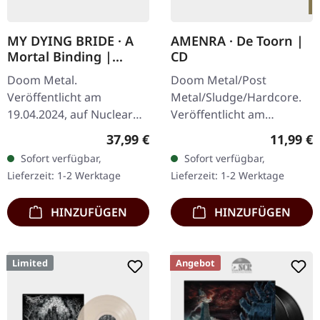
MY DYING BRIDE · A
AMENRA · De Toorn |
Mortal Binding |
CD
GREEN 2LP
Doom Metal.
Doom Metal/Post
Veröffentlicht am
Metal/Sludge/Hardcore.
19.04.2024, auf Nuclear
Veröffentlicht am
Blast Records. Grünes
28.03.2025, auf Relapse
Regulärer Preis:
Reguläre
37,99 €
11,99 €
Doppel-Vinyl mit Etching
Records. CD im Jewelcase.
Sofort verfügbar,
Sofort verfügbar,
auf der D-Seite im
Die belgischen Post-
Lieferzeit: 1-2 Werktage
Lieferzeit: 1-2 Werktage
Gatefold-Cover. Die
Metal-Titanen Amenra…
Yorkshire…
HINZUFÜGEN
HINZUFÜGEN
Limited
Angebot