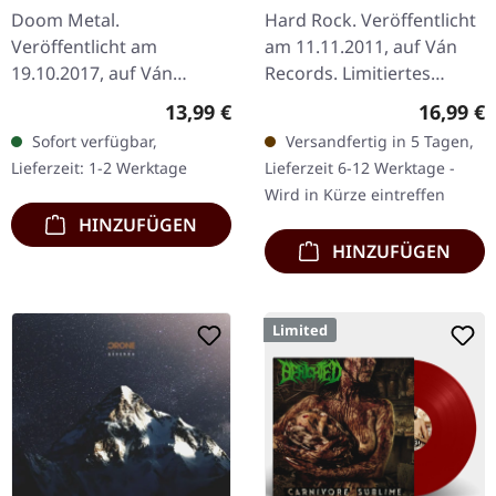
Praise | DIGIPAK CD
Epicentre | ARTBOOK
Doom Metal.
Hard Rock. Veröffentlicht
CD
Veröffentlicht am
am 11.11.2011, auf Ván
19.10.2017, auf Ván
Records. Limitiertes
Records. CD im DigiPak
Hardcover-Artbook im
Regulärer Preis:
Reguläre
13,99 €
16,99 €
mit Prägedruck und
Format 22x22cm mit
Sofort verfügbar,
Versandfertig in 5 Tagen,
Booklet. "III: Songs Of
Heißprägedruck, 36-
Lieferzeit: 1-2 Werktage
Lieferzeit 6-12 Werktage -
Happiness...Words Of
seitigem Booklet mit…
Wird in Kürze eintreffen
Praise" von…
HINZUFÜGEN
HINZUFÜGEN
Limited