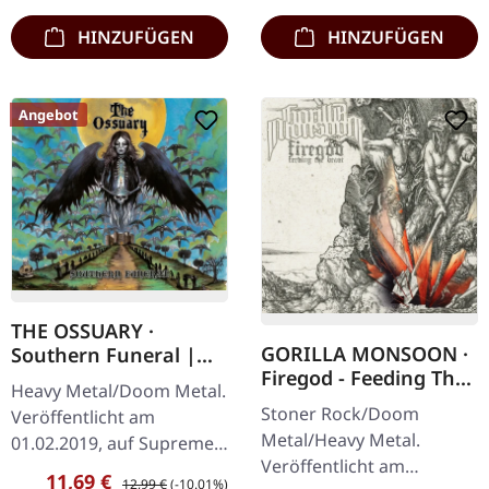
HINZUFÜGEN
HINZUFÜGEN
Angebot
THE OSSUARY ·
GORILLA MONSOON ·
Southern Funeral |
Firegod - Feeding The
DIGIPAK CD
Heavy Metal/Doom Metal.
Beast | CD
Stoner Rock/Doom
Veröffentlicht am
Metal/Heavy Metal.
01.02.2019, auf Supreme
Veröffentlicht am
Chaos Records.
Verkaufspreis:
Regulärer Preis:
11,69 €
12,99 €
(-10.01%)