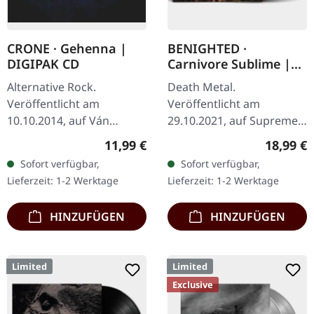
CRONE · Gehenna |
BENIGHTED ·
DIGIPAK CD
Carnivore Sublime |
RED LP
Alternative Rock.
Death Metal.
Veröffentlicht am
Veröffentlicht am
10.10.2014, auf Ván
29.10.2021, auf Supreme
Records. CD im DigiPack.
Chaos Records.
Regulärer Preis:
Reguläre
11,99 €
18,99 €
Crones Debütalbum
Transparent rotes Vinyl.
Sofort verfügbar,
Sofort verfügbar,
"Gehenna" entfaltet sich
Neuauflage als
Lieferzeit: 1-2 Werktage
Lieferzeit: 1-2 Werktage
als eindringliche…
hochwertiges Vinyl mit
Original…
HINZUFÜGEN
HINZUFÜGEN
Limited
Limited
Exclusive