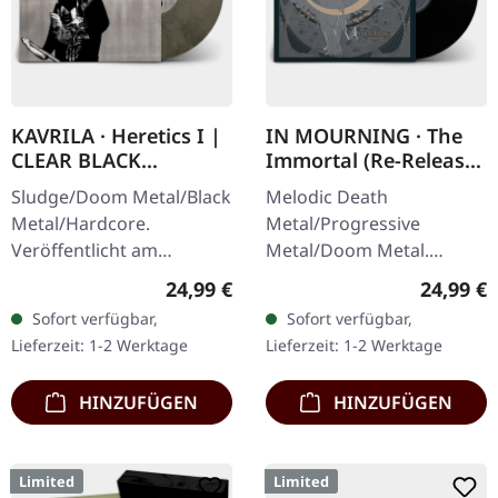
KAVRILA · Heretics I |
IN MOURNING · The
CLEAR BLACK
Immortal (Re-Release)
MARBLED LP
| BLACK LP
Sludge/Doom Metal/Black
Melodic Death
Metal/Hardcore.
Metal/Progressive
Veröffentlicht am
Metal/Doom Metal.
30.05.2025, auf Supreme
Veröffentlicht am
Regulärer Preis:
Reguläre
24,99 €
24,99 €
Chaos Records.
27.03.2026, auf Supreme
Sofort verfügbar,
Sofort verfügbar,
Clear/Schwarz
Chaos Records.
Lieferzeit: 1-2 Werktage
Lieferzeit: 1-2 Werktage
marmoriertes Vinyl mit
Schwarzes Vinyl mit
schwarzen und…
Insert. Zweite Auflage…
HINZUFÜGEN
HINZUFÜGEN
Limited
Limited