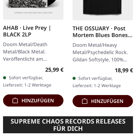
AHAB · Live Prey |
THE OSSUARY · Post
BLACK 2LP
Mortem Blues Bones |
T-SHIRT
Doom Metal/Death
Doom Metal/Heavy
Metal/Black Metal.
Metal/Psychedelic Rock.
Veröffentlicht am
Gildan Softstyle. 100%
26.06.2020, auf Napalm
Baumwolle. Druck auf
Regulärer Preis:
25,99 €
Reguläre
18,99 €
Records. Schwarzes Vinyl
Vorderseite.
Sofort verfügbar,
Sofort verfügbar,
im Gatefold-Cover mit
Lieferzeit: 1-2 Werktage
Lieferzeit: 1-2 Werktage
Etching auf der D-Seite.…
HINZUFÜGEN
HINZUFÜGEN
SUPREME CHAOS RECORDS RELEASES
FÜR DICH