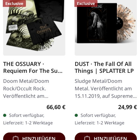
Exclusive
Exclusive
THE OSSUARY ·
DUST · The Fall Of All
Requiem For The Sun
Things | SPLATTER LP
| WOODEN LP+MC+CD
Doom Metal/Doom
Sludge Metal/Doom
BOX
Rock/Occult Rock.
Metal. Veröffentlicht am
Veröffentlicht am
15.11.2019, auf Supreme
23.05.2025, auf Supreme
Chaos Records.
Regulärer Preis:
Reguläre
66,60 €
24,99 €
Chaos Records. Ultra
Transparentes Vinyl mit
Sofort verfügbar,
Sofort verfügbar,
schwere, handgearbeitete
grauen und braunen
Lieferzeit: 1-2 Werktage
Lieferzeit: 1-2 Werktage
Holzbox mit graviertem
Splatters, limitiert auf…
Logo…
HINZUFÜGEN
HINZUFÜGEN