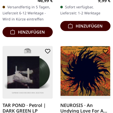
Regulärer Preis:
Regulär
46,99 €
9,99 €
19.06.2026, auf Neurot
"Atoms Aligned, Coming
Versandfertig in 5 Tagen,
Sofort verfügbar,
Recordings. Coke-bottle-
Undone" von Sylvaine
Lieferzeit 6-12 Werktage -
Lieferzeit: 1-2 Werktage
farbenes Doppel-Vinyl im
bietet eine…
Wird in Kürze eintreffen
Gatefold-Cover.…
HINZUFÜGEN
HINZUFÜGEN
TAR POND · Petrol |
NEUROSIS · An
DARK GREEN LP
Undying Love For A