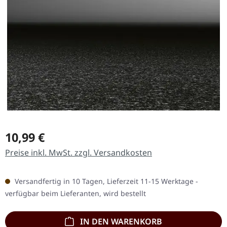
Regulärer Preis:
10,99 €
Preise inkl. MwSt. zzgl. Versandkosten
Versandfertig in 10 Tagen, Lieferzeit 11-15 Werktage -
verfügbar beim Lieferanten, wird bestellt
IN DEN WARENKORB