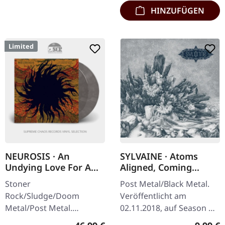
HINZUFÜGEN
Limited
NEUROSIS · An
SYLVAINE · Atoms
Undying Love For A
Aligned, Coming
Burning World | COKE
Undone | DIGIPAK CD
Stoner
Post Metal/Black Metal.
BOTTLE 2LP
Rock/Sludge/Doom
Veröffentlicht am
Metal/Post Metal.
02.11.2018, auf Season Of
Veröffentlicht am
Mist. CD im DigiPak.