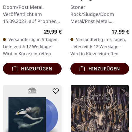
Burning World | CD
Doom/Post Metal.
Stoner
Veröffentlicht am
Rock/Sludge/Doom
15.09.2023, auf Prophecy
Metal/Post Metal.
Productions. LP
Veröffentlicht am
Regulärer Preis:
Reguläre
29,99 €
17,99 €
(dunkelgrünes Vinyl) inkl.
15.05.2026, auf Neurot
Versandfertig in 5 Tagen,
Versandfertig in 5 Tagen,
5 Beileger, gefütterter
Recordings. CD im
Lieferzeit 6-12 Werktage -
Lieferzeit 6-12 Werktage -
Innenhülle und…
Jewelcase. Neurosis
Wird in Kürze eintreffen
Wird in Kürze eintreffen
kehren mit „An Undying
Love…
HINZUFÜGEN
HINZUFÜGEN