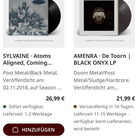
SYLVAINE · Atoms
AMENRA · De Toorn |
Aligned, Coming
BLACK ONYX LP
Undone | BLACK LP
Post Metal/Black Metal.
Doom Metal/Post
Veröffentlicht am
Metal/Sludge/Hardcore.
02.11.2018, auf Season Of
Veröffentlicht am
Mist. Schwarzes Vinyl im
28.03.2025, auf Relapse
Regulärer Preis:
Reguläre
26,99 €
21,99 €
Gatefold-Cover mit Insert.
Records. Schwarz Onyx
Sofort verfügbar,
Versandfertig in 10 Tagen,
"Atoms Aligned, Coming…
mehrfarbig marmoriertes
Lieferzeit: 1-2 Werktage
Lieferzeit 11-15 Werktage -
Vinyl. Die belgischen…
verfügbar beim Lieferanten,
wird bestellt
HINZUFÜGEN