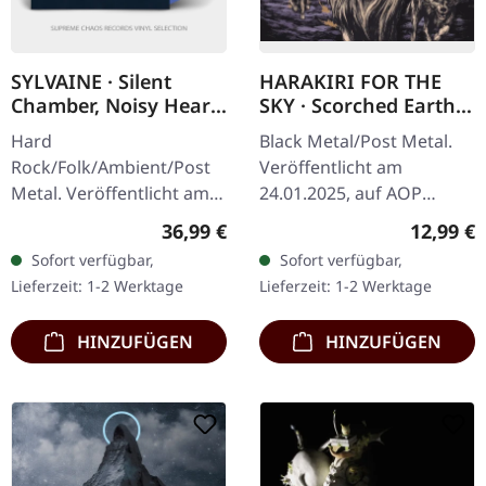
SYLVAINE · Silent
HARAKIRI FOR THE
Chamber, Noisy Heart
SKY · Scorched Earth |
| TRANSLUCENT BLUE
DIGIPAK CD
Hard
Black Metal/Post Metal.
2LP
Rock/Folk/Ambient/Post
Veröffentlicht am
Metal. Veröffentlicht am
24.01.2025, auf AOP
31.01.2025, auf Eisenwald.
Records. 4-seitiges
Regulärer Preis:
Reguläre
36,99 €
12,99 €
Transparente blaue
Digipak mit 16-seitigem
Sofort verfügbar,
Sofort verfügbar,
Doppel-LP in einem
Booklet "Scorched Earth"
Lieferzeit: 1-2 Werktage
Lieferzeit: 1-2 Werktage
Deluxe-Gatefold-Cover
von Harakiri For…
mit…
HINZUFÜGEN
HINZUFÜGEN