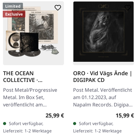
Limited
Exclusive
THE OCEAN
ORO · Vid Vägs Ände |
COLLECTIVE ·
DIGIPAK CD
Phanerozoic II:
Post Metal/Progressive
Post Metal. Veröffentlicht
Mesozoic | Cenozoic |
Metal. Im Box Set,
am 01.12.2023, auf
EXCLUSIVE 2CD
veröffentlicht am
Napalm Records. Digipak
BOXSET
25.09.2020, auf Metal
CD. Arvet & Tystnaden Vid
Regulärer Preis:
Reguläre
25,99 €
15,99 €
Blade Records. Deluxe
Vägs Ände Bältad Siare
Sofort verfügbar,
Sofort verfügbar,
Edition, CD-Boxset-
Treriksröset conan
Lieferzeit: 1-2 Werktage
Lieferzeit: 1-2 Werktage
Komplettierungs-Paket,…
existential…