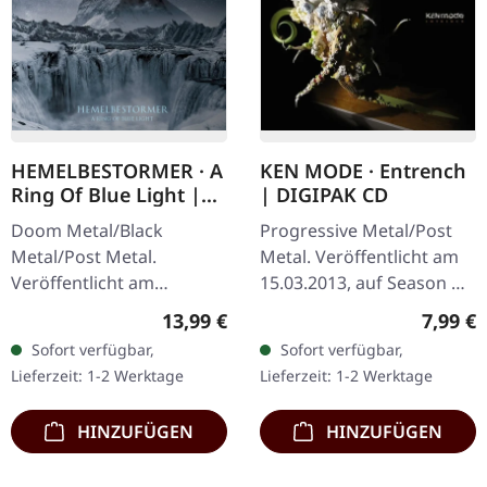
HEMELBESTORMER · A
KEN MODE · Entrench
Ring Of Blue Light |
| DIGIPAK CD
DIGIPACK CD
Doom Metal/Black
Progressive Metal/Post
Metal/Post Metal.
Metal. Veröffentlicht am
Veröffentlicht am
15.03.2013, auf Season Of
02.03.2018, auf Ván
Mist. CD im Digipak. Ken
Regulärer Preis:
Regulär
13,99 €
7,99 €
Records. CD im Digipack
Mode entfesseln mit
Sofort verfügbar,
Sofort verfügbar,
in 5-Panel Digipack mit
„Entrench" pure
Lieferzeit: 1-2 Werktage
Lieferzeit: 1-2 Werktage
Heißfolienprägung.…
sonische…
HINZUFÜGEN
HINZUFÜGEN