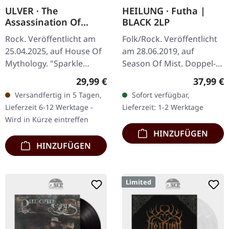
ULVER · The
HEILUNG · Futha |
Assassination Of
BLACK 2LP
Julius Caesar |
Rock. Veröffentlicht am
Folk/Rock. Veröffentlicht
SPARKLE UNIVERSE LP
25.04.2025, auf House Of
am 28.06.2019, auf
Mythology. "Sparkle
Season Of Mist. Doppel-
Universe" Vinyl mit 4-
LP auf schwarzem Vinyl
Regulärer Preis:
Reguläre
29,99 €
37,99 €
seitigem Insert und
im Klappcover mit
Versandfertig in 5 Tagen,
Sofort verfügbar,
gefütterter Innentasche.
Heißprägedruck. Das
Lieferzeit 6-12 Werktage -
Lieferzeit: 1-2 Werktage
"The…
Album "Futha" von…
Wird in Kürze eintreffen
HINZUFÜGEN
HINZUFÜGEN
Limited