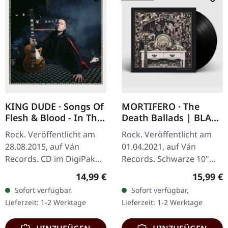
KING DUDE · Songs Of
MORTIFERO · The
Flesh & Blood - In The
Death Ballads | BLACK
Key Of Light | DIGI
10" MLP
Rock. Veröffentlicht am
Rock. Veröffentlicht am
28.08.2015, auf Ván
01.04.2021, auf Ván
Records. CD im DigiPak
Records. Schwarze 10"
mit Poster. King Dude
mit Textblatt und
Regulärer Preis:
Reguläre
14,99 €
15,99 €
liefert mit "Songs Of Flesh
Download-Card, limitiert
Sofort verfügbar,
Sofort verfügbar,
& Blood - In The Key Of
auf 580
Lieferzeit: 1-2 Werktage
Lieferzeit: 1-2 Werktage
Light"…
handnummerierte
Exemplare.