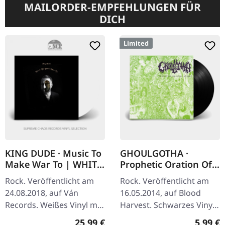
MAILORDER-EMPFEHLUNGEN FÜR
DICH
Limited
KING DUDE · Music To
GHOULGOTHA ·
Make War To | WHITE
Prophetic Oration Of
LP
Self | 7" EP EP
Rock. Veröffentlicht am
Rock. Veröffentlicht am
24.08.2018, auf Ván
16.05.2014, auf Blood
Records. Weißes Vinyl mit
Harvest. Schwarzes Vinyl,
Heißfolienpränung-Cover
limitiert auf 250
Regulärer Preis:
Regulär
25,99 €
5,99 €