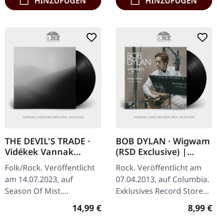
HINZUFÜGEN
HINZUFÜGEN
THE DEVIL'S TRADE ·
BOB DYLAN · Wigwam
Vidékek Vannak
(RSD Exclusive) |
Idebenn | BLACK LP
BLACK 7"
Folk/Rock. Veröffentlicht
Rock. Veröffentlicht am
am 14.07.2023, auf
07.04.2013, auf Columbia.
Season Of Mist.
Exklusives Record Store
Schwarzes Vinyl im
Day Release 2013.
Regulärer Preis:
Regulär
14,99 €
8,99 €
Gatefold-Cover mit Insert.
Schwarzes 7" Vinyl.