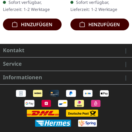
Sofort verfügbar,
Sofort verfügbar,
The Devil's Trade liefert
"Wigwam" bietet einen
Lieferzeit: 1-2 Werktage
Lieferzeit: 1-2 Werktage
mit „Vidékek…
eindrucksvollen…
HINZUFÜGEN
HINZUFÜGEN
Kontakt
Service
Informationen