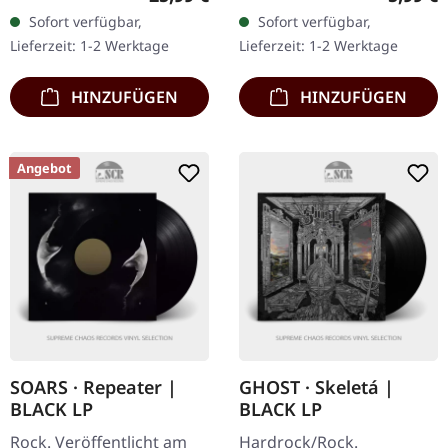
und Poster. "Music to
Exemplare. A1. Prophetic
Sofort verfügbar,
Sofort verfügbar,
Make War To" von King
Oration Of Self B1.
Lieferzeit: 1-2 Werktage
Lieferzeit: 1-2 Werktage
Dude ist…
Disintegration…
HINZUFÜGEN
HINZUFÜGEN
Angebot
SOARS · Repeater |
GHOST · Skeletá |
BLACK LP
BLACK LP
Rock. Veröffentlicht am
Hardrock/Rock.