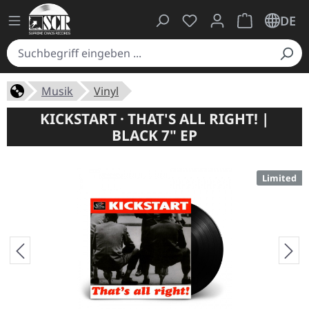
Du hast 0 Produkte auf
Warenkorb ent
DE
Musik
Vinyl
KICKSTART · THAT'S ALL RIGHT! |
BLACK 7" EP
Limited