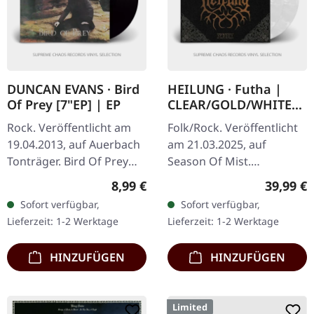
DUNCAN EVANS · Bird
HEILUNG · Futha |
Of Prey [7"EP] | EP
CLEAR/GOLD/WHITE
2LP
Rock. Veröffentlicht am
Folk/Rock. Veröffentlicht
19.04.2013, auf Auerbach
am 21.03.2025, auf
Tonträger. Bird Of Prey
Season Of Mist.
4:29 She And I Must Part
Kristallklares, goldenes
Regulärer Preis:
Reguläre
8,99 €
39,99 €
4:13 Feat. Henry Hyde
und weiß gemischtes
Sofort verfügbar,
Sofort verfügbar,
Bronsdon of A FOREST OF
Doppelvinyl in Deluxe-
Lieferzeit: 1-2 Werktage
Lieferzeit: 1-2 Werktage
STARS…
Gatefold-Cover mit…
HINZUFÜGEN
HINZUFÜGEN
Limited