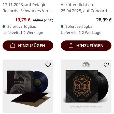
17.11.2023, auf Pelagic
Veröffentlicht am
Records. Schwarzes Vinyl.
25.04.2025, auf Concord
Repeater von Soars stellt
Records. Schwarzes Vinyl.
Verkaufspreis:
Regulärer Preis:
Reguläre
19,79 €
28,99 €
21,99 €
(-10%)
eine nuancierte
Aufwändig gestaltete, von
Sofort verfügbar,
Sofort verfügbar,
Erweiterung der Genres
Papa V inspirierte
Lieferzeit: 1-2 Werktage
Lieferzeit: 1-2 Werktage
Post Rock…
Illustration auf…
HINZUFÜGEN
HINZUFÜGEN