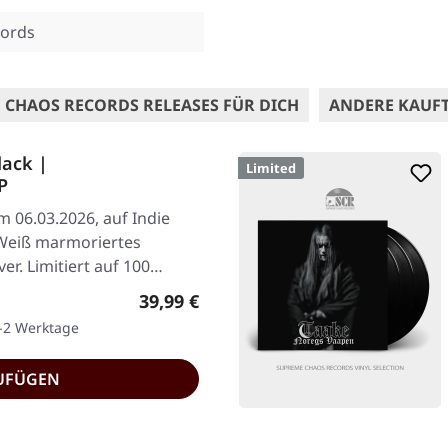
ords
 CHAOS RECORDS RELEASES FÜR DICH
ANDERE KAUF
lack |
Limited
P
m 06.03.2026, auf Indie
Weiß marmoriertes
er. Limitiert auf 100…
Regulärer Preis:
39,99 €
1-2 Werktage
UFÜGEN