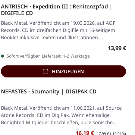
ANTRISCH · Expedition III : Renitenzpfad |
DIGIFILE CD
Black Metal. Veröffentlicht am 19.03.2026, auf AOP
Records. CD im dreifachen Digifile mit 16-seitigem
Booklet inklusive Texten und Illustrationen.…
Regulärer 
13,99 €
Sofort verfügbar, Lieferzeit: 1-2 Werktage
HINZUFÜGEN
NEFASTES · Scumanity | DIGIPAK CD
Black Metal. Veröffentlicht am 11.06.2021, auf Source
Atone Records. CD im DigiPak. Wenn ehemalige
Benighted-Mitglieder beschließen, pure sonische…
Verkaufspreis:
Regulärer Preis:
16,19 €
17,99 €
(-10.01%)