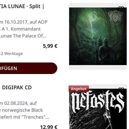
 LUNAE · Split |
am 16.10.2017, auf AOP
e. A 1. Kommandant
 Lunae The Palace Of
Regulärer Preis:
5,99 €
1-2 Werktage
UFÜGEN
| DIGIPAK CD
Angebot
am 02.08.2024, auf
ie norwegische Black
liefert mit "Trenches"…
Regulärer Preis:
12,99 €