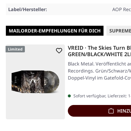
Label/Hersteller:
AOP Rec
MAILORDER-EMPFEHLUNGEN FÜR DICH
SUPREME
VREID · The Skies Turn B
Limited
GREEN/BLACK/WHITE 2L
Black Metal. Veröffentlicht a
Recordings. Grün/Schwarz/
Doppel-Vinyl im Gatefold-Cov
Sofort verfügbar, Lieferzeit: 
HINZ