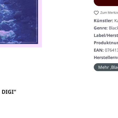
Zum Merkze
Künstler:
K
Genre:
Blac
Label/Herst
Produktn
EAN:
07641
Herstelle
Mehr ‚Bla
 DIGI"