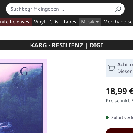
nife Releases
Vinyl
CDs
Tapes
Musik
Merchandise
KARG · RESILIENZ | DIGI
Achtun
Dieser 
Regulärer Pr
18,99 
Preise inkl.
Sofort verf