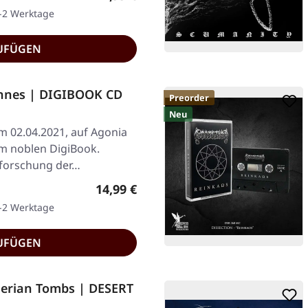
1-2 Werktage
UFÜGEN
annes | DIGIBOOK CD
Preorder
Neu
am 02.04.2021, auf Agonia
im noblen DigiBook.
rforschung der…
Regulärer Preis:
14,99 €
1-2 Werktage
UFÜGEN
rian Tombs | DESERT