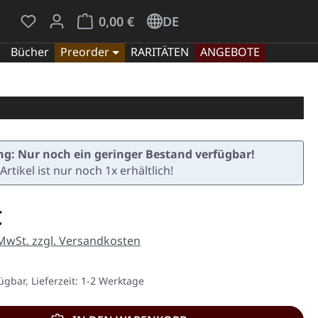
Du hast 0 Produkte auf dem Merkzettel
Warenkorb enthält 0 Positionen. Der Gesamt
0,00 €
DE
Bücher
Preorder
RARITÄTEN
ANGEBOTE
g: Nur noch ein geringer Bestand verfügbar!
Artikel ist nur noch 1x erhältlich!
eis:
€
 MwSt. zzgl. Versandkosten
ügbar, Lieferzeit: 1-2 Werktage