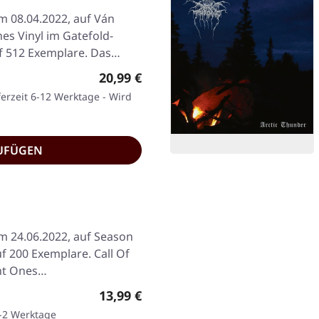
am 08.04.2022, auf Ván
s Vinyl im Gatefold-
auf 512 Exemplare. Das…
Regulärer Preis:
20,99 €
ferzeit 6-12 Werktage - Wird
UFÜGEN
am 24.06.2022, auf Season
auf 200 Exemplare. Call Of
ent Ones…
Regulärer Preis:
13,99 €
1-2 Werktage