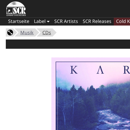
Startseite
Label
SCR Artists
SCR Releases
Cold K
Musik
CDs