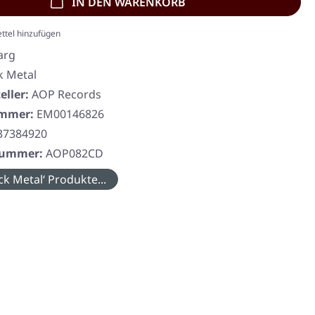
IN DEN WARENKORB
ttel hinzufügen
arg
k Metal
eller:
AOP Records
ummer:
EM00146826
37384920
rnummer:
AOP082CD
ck Metal‘ Produkte...