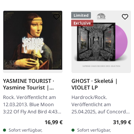
Limited
Exclusive
YASMINE TOURIST ·
GHOST · Skeletá |
Yasmine Tourist |
VIOLET LP
DIGI
Rock. Veröffentlicht am
Hardrock/Rock.
12.03.2013. Blue Moon
Veröffentlicht am
3:22 Of Fly And Bird 4:43
25.04.2025, auf Concord
Down Down 4:03 Dollar
Records. Transparent
Regulärer Preis:
Reguläre
16,99 €
31,99 €
Sin York 4:01 Faintheart
violettes Vinyl. Exklusiv
Sofort verfügbar,
Sofort verfügbar,
5:23 Neon Coloured 5:50
nur bei Independent-