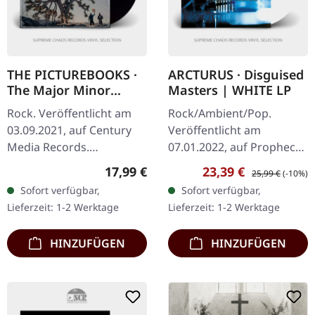
THE PICTUREBOOKS ·
ARCTURUS · Disguised
The Major Minor
Masters | WHITE LP
Collective | BLACK
Rock. Veröffentlicht am
Rock/Ambient/Pop.
LP+CD
03.09.2021, auf Century
Veröffentlicht am
Media Records.
07.01.2022, auf Prophecy
Schwarzes Vinyl im
Productions. Weißes Vinyl
Regulärer Preis:
Verkaufspreis:
Regulärer Preis:
17,99 €
23,39 €
25,99 €
(-10%)
Standard-Cover. Inklusive
mit Insert, limitiert auf
Sofort verfügbar,
Sofort verfügbar,
Bonus-CD. Es gibt Bands,
300 Exemplare. Arcturus
Lieferzeit: 1-2 Werktage
Lieferzeit: 1-2 Werktage
die klingen wie…
kehren mit…
HINZUFÜGEN
HINZUFÜGEN