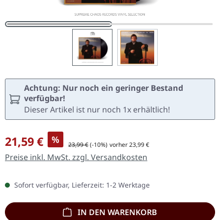
Achtung: Nur noch ein geringer Bestand
verfügbar!
Dieser Artikel ist nur noch 1x erhältlich!
Verkaufspreis:
21,59 €
%
Regulärer Preis:
23,99 €
(-10%)
vorher 23,99 €
Preise inkl. MwSt. zzgl. Versandkosten
Sofort verfügbar, Lieferzeit: 1-2 Werktage
IN DEN WARENKORB