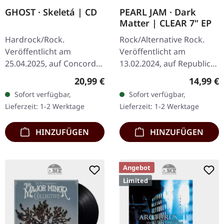
GHOST · Skeletá | CD
PEARL JAM · Dark
Matter | CLEAR 7" EP
Hardrock/Rock.
Rock/Alternative Rock.
Veröffentlicht am
Veröffentlicht am
25.04.2025, auf Concord
13.02.2024, auf Republic
Records. CD im Jewelcase.
Records. Klares Vinyl 7"
Regulärer Preis:
Reguläre
20,99 €
14,99 €
Hochwertige Jewel-Case
Single mit 45 RPM im
Sofort verfügbar,
Sofort verfügbar,
Box mit einem
matten Cover . Limitierte
Lieferzeit: 1-2 Werktage
Lieferzeit: 1-2 Werktage
künstlerisch gestalteten,
Ten Club…
von…
HINZUFÜGEN
HINZUFÜGEN
Angebot
Limited