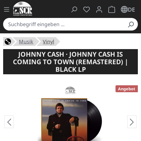
Du hast 0 Produkte auf
Warenkorb ent
DE
Musik
Vinyl
JOHNNY CASH · JOHNNY CASH IS
COMING TO TOWN (REMASTERED) |
BLACK LP
Angebot