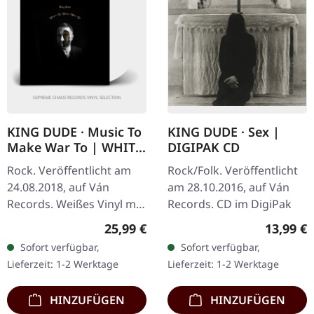
KING DUDE · Music To
KING DUDE · Sex |
Make War To | WHITE
DIGIPAK CD
LP
Rock. Veröffentlicht am
Rock/Folk. Veröffentlicht
24.08.2018, auf Ván
am 28.10.2016, auf Ván
Records. Weißes Vinyl mit
Records. CD im DigiPak
Heißfolienpränung-Cover
Regulärer Preis:
Reguläre
25,99 €
13,99 €
und Poster. "Music to
Sofort verfügbar,
Sofort verfügbar,
Make War To" von King
Lieferzeit: 1-2 Werktage
Lieferzeit: 1-2 Werktage
Dude ist…
HINZUFÜGEN
HINZUFÜGEN