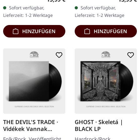
Download-Card, limitiert
Spieler 3:39 In Meinen
Sofort verfügbar,
Sofort verfügbar,
auf 580
Liedern 4:47 In Die
Lieferzeit: 1-2 Werktage
Lieferzeit: 1-2 Werktage
handnummerierte
Schwärze Der…
Exemplare.
HINZUFÜGEN
HINZUFÜGEN
THE DEVIL'S TRADE ·
GHOST · Skeletá |
Vidékek Vannak
BLACK LP
Idebenn | BLACK LP
Folk/Rock. Veröffentlicht
Hardrock/Rock.