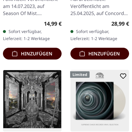
am 14.07.2023, auf
Veröffentlicht am
Season Of Mist.
25.04.2025, auf Concord
Schwarzes Vinyl im
Records. Schwarzes Vinyl.
Regulärer Preis:
Reguläre
14,99 €
28,99 €
Gatefold-Cover mit Insert.
Aufwändig gestaltete, von
Sofort verfügbar,
Sofort verfügbar,
The Devil's Trade liefert
Papa V inspirierte
Lieferzeit: 1-2 Werktage
Lieferzeit: 1-2 Werktage
mit „Vidékek…
Illustration auf…
HINZUFÜGEN
HINZUFÜGEN
Limited