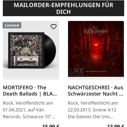
MAILORDER-EMPFEHLUNGEN FÜR
DICH
Limited
MORTIFERO · The
NACHTGESCHREI · Aus
Death Ballads | BLACK
Schwärzester Nacht |
10" MLP
CD
Rock. Veröffentlicht am
Rock. Veröffentlicht am
01.04.2021, auf Ván
22.03.2013. Sirene 4:12
Records. Schwarze 10"
Die Geister, Die Uns
mit Textblatt und
Riefen 4:30 Flamme 3:47
Regulärer Preis:
Reguläre
15,99 €
13,99 €