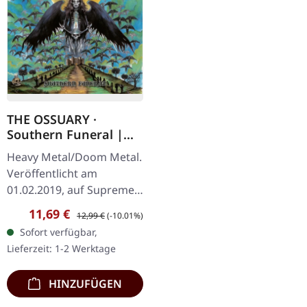
THE OSSUARY ·
Southern Funeral |
DIGIPAK CD
Heavy Metal/Doom Metal.
Veröffentlicht am
01.02.2019, auf Supreme
Chaos Records.
Verkaufspreis:
Regulärer Preis:
11,69 €
12,99 €
(-10.01%)
Erstauflage als CD im
Sofort verfügbar,
DigiPak mit 12-seitigem
Lieferzeit: 1-2 Werktage
Booklet. Geht es dir…
HINZUFÜGEN