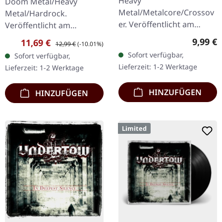
Heavy
Doom Metal/Heavy
Metal/Metalcore/Crossov
Metal/Hardrock.
er. Veröffentlicht am
Veröffentlicht am
08.02.2008, auf Supreme
17.02.2017, auf Supreme
Regulär
9,99 €
Verkaufspreis:
Regulärer Preis:
11,69 €
12,99 €
(-10.01%)
Chaos Records. CD im
Chaos Records. Limitierte
Sofort verfügbar,
Sofort verfügbar,
Jewelcase mit 12-seitigem
Erstauflage als Digipak.
Lieferzeit: 1-2 Werktage
Lieferzeit: 1-2 Werktage
Booklet. Subterfuge
Debüt-Album der…
Carver…
HINZUFÜGEN
HINZUFÜGEN
Limited