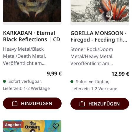
KARKADAN · Eternal
GORILLA MONSOON ·
Black Reflections | CD
Firegod - Feeding The
Beast | CD
Heavy Metal/Black
Stoner Rock/Doom
Metal/Death Metal.
Metal/Heavy Metal.
Veröffentlicht am
Veröffentlicht am
19.01.2002, auf Supreme
11.05.2018, auf Supreme
Regulärer Preis:
9,99 €
Reguläre
12,99 €
Chaos Records. CD im
Chaos Records. CD im
Sofort verfügbar,
Sofort verfügbar,
Jewelcase. Neuauflage mit
Jewelcase mit 8-seitigem
Lieferzeit: 1-2 Werktage
Lieferzeit: 1-2 Werktage
neuem Artwork,…
Booklet. Das dritte
Album…
HINZUFÜGEN
HINZUFÜGEN
Angebot