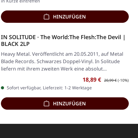
in Kürze eintreffen
HINZUFÜGEN
IN SOLITUDE · The World:The Flesh:The Devil |
BLACK 2LP
Heavy Metal. Veröffentlicht am 20.05.2011, auf Metal
Blade Records. Schwarzes Doppel-Vinyl. In Solitude
liefern mit ihrem zweiten Werk eine absolut…
Verkaufspreis:
Regulärer Preis:
18,89 €
20,99 €
(-10%)
Sofort verfügbar, Lieferzeit: 1-2 Werktage
HINZUFÜGEN