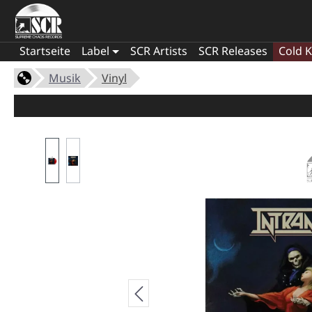
Startseite
Label
SCR Artists
SCR Releases
Cold K
Musik
Vinyl