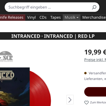
nife Releases
Vinyl
CDs
Tapes
Musik
Merchandise
INTRANCED · INTRANCED | RED LP
Regulärer Pr
19,99 
Preise inkl.
Versandfert
Lieferanten, w
Zum Merkze