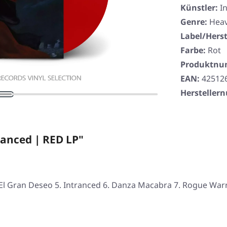
Künstler:
I
Genre:
Heav
Label/Herst
Farbe:
Rot
Produktn
EAN:
42512
Herstelle
anced | RED LP"
El Gran Deseo 5. Intranced 6. Danza Macabra 7. Rogue Warr