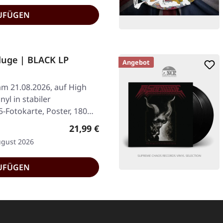
UFÜGEN
luge | BLACK LP
Angebot
am 21.08.2026, auf High
yl in stabiler
5-Fotokarte, Poster, 180…
Regulärer Preis:
21,99 €
ugust 2026
UFÜGEN