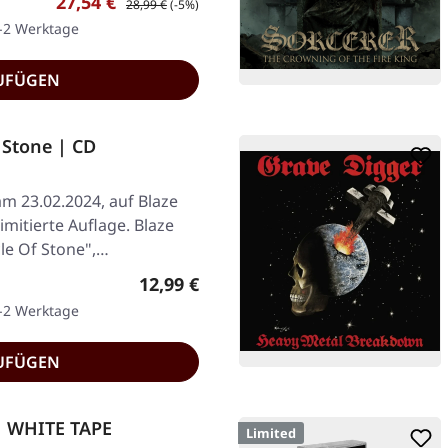
Verkaufspreis:
27,54 €
28,99 €
(-5%)
1-2 Werktage
UFÜGEN
 Stone | CD
am 23.02.2024, auf Blaze
imitierte Auflage. Blaze
cle Of Stone",…
Regulärer Preis:
12,99 €
1-2 Werktage
UFÜGEN
 WHITE TAPE
Limited