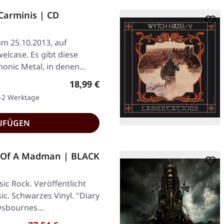
Carminis | CD
am 25.10.2013, auf
elcase. Es gibt diese
onic Metal, in denen
Regulärer Preis:
18,99 €
1-2 Werktage
UFÜGEN
 Of A Madman | BLACK
ic Rock. Veröffentlicht
c. Schwarzes Vinyl. "Diary
 Osbournes…
Regulärer Preis: