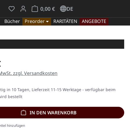
Du hast 0 Produkte auf dem Merkzettel
Warenkorb enthält 0 Positionen. Der Gesamt
0,00 €
DE
Bücher
Preorder
RARITÄTEN
ANGEBOTE
eis:
€
 MwSt. zzgl. Versandkosten
ig in 10 Tagen, Lieferzeit 11-15 Werktage - verfügbar beim
ird bestellt
IN DEN WARENKORB
ttel hinzufügen