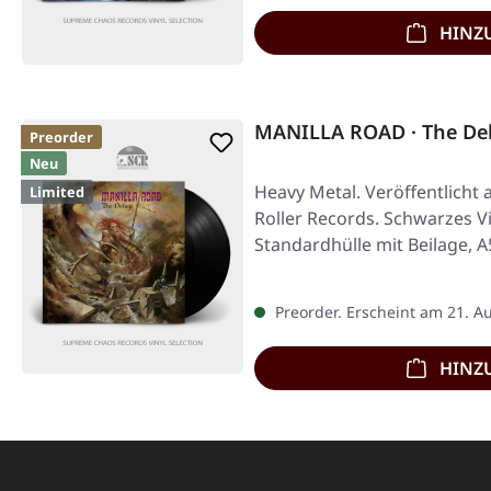
HINZ
MANILLA ROAD · The De
Preorder
Neu
Heavy Metal. Veröffentlicht 
Limited
Roller Records. Schwarzes Vin
Standardhülle mit Beilage, A
Preorder. Erscheint am 21. A
HINZ