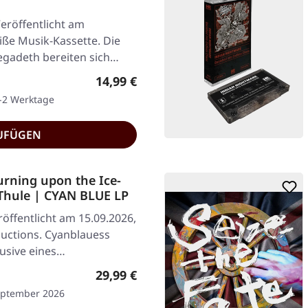
eröffentlicht am
iße Musik-Kassette. Die
egadeth bereiten sich…
Regulärer Preis:
14,99 €
1-2 Werktage
UFÜGEN
urning upon the Ice-
 Thule | CYAN BLUE LP
öffentlicht am 15.09.2026,
ductions. Cyanblauess
lusive eines…
Regulärer Preis:
29,99 €
September 2026