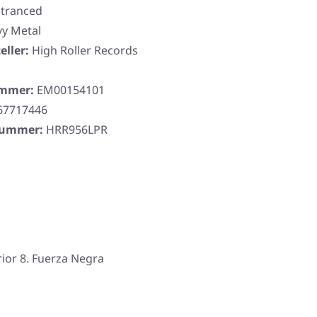
ntranced
y Metal
eller:
High Roller Records
ummer:
EM00154101
67717446
rnummer:
HRR956LPR
ior 8. Fuerza Negra