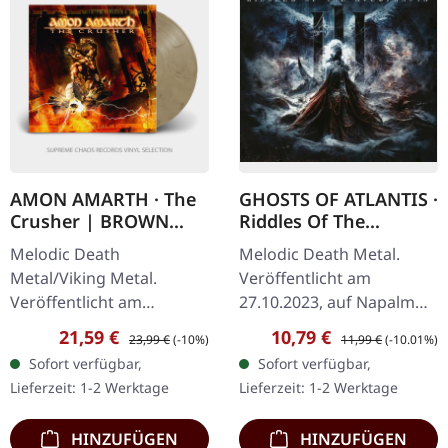
AMON AMARTH · The
GHOSTS OF ATLANTIS ·
Crusher | BROWN
Riddles Of The
BEIGE MARBLED LP
Sycophants | DIGIPAK
Melodic Death
Melodic Death Metal.
CD
Metal/Viking Metal.
Veröffentlicht am
Veröffentlicht am
27.10.2023, auf Napalm
01.06.2022, auf Metal
Records. Digipak CD.
Verkaufspreis:
Regulärer Preis:
Verkaufspreis:
Regulärer Preis:
21,59 €
10,79 €
23,99 €
(-10%)
11,99 €
(-10.01%)
Blade Records. Braun
March of the Titans Lands
Sofort verfügbar,
Sofort verfügbar,
beige marmoriertes Vinyl
of Snow Empires Burn at
Lieferzeit: 1-2 Werktage
Lieferzeit: 1-2 Werktage
mit Insert und
Dawn The Lycaon…
zweiseitigem…
HINZUFÜGEN
HINZUFÜGEN