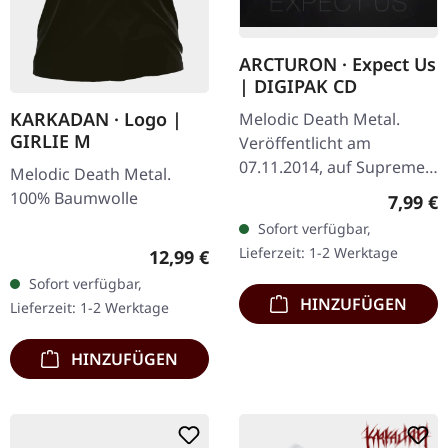
ARCTURON · Expect Us
| DIGIPAK CD
KARKADAN · Logo |
Melodic Death Metal.
GIRLIE M
Veröffentlicht am
07.11.2014, auf Supreme
Melodic Death Metal.
Chaos Records. CD im
100% Baumwolle
Regulär
7,99 €
Digipak. Arcturon liefern
Sofort verfügbar,
mit „Expect Us" ein
Lieferzeit: 1-2 Werktage
Regulärer Preis:
12,99 €
vernichtendes…
Sofort verfügbar,
HINZUFÜGEN
Lieferzeit: 1-2 Werktage
HINZUFÜGEN