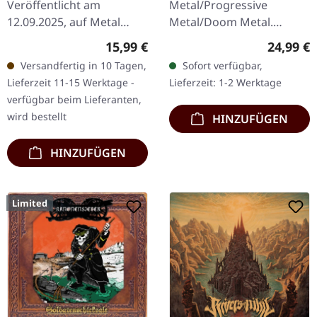
Veröffentlicht am
Metal/Progressive
12.09.2025, auf Metal
Metal/Doom Metal.
Blade Records. CD im
Veröffentlicht am
Regulärer Preis:
Reguläre
15,99 €
24,99 €
DigiPak. "Melissa" ist ein
27.03.2026, auf Supreme
Versandfertig in 10 Tagen,
Sofort verfügbar,
monumentales Kapitel in
Chaos Records.
Lieferzeit 11-15 Werktage -
Lieferzeit: 1-2 Werktage
den Annalen der…
Schwarzes Vinyl mit
verfügbar beim Lieferanten,
Insert. Zweite Auflage…
wird bestellt
HINZUFÜGEN
HINZUFÜGEN
Limited