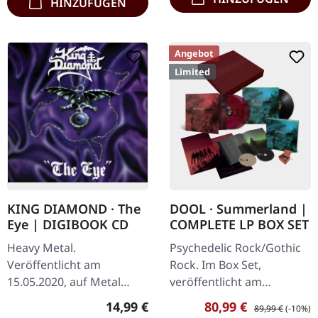
HINZUFÜGEN
Angebot
Limited
KING DIAMOND · The
DOOL · Summerland |
Eye | DIGIBOOK CD
COMPLETE LP BOX SET
Heavy Metal.
Psychedelic Rock/Gothic
Veröffentlicht am
Rock. Im Box Set,
15.05.2020, auf Metal
veröffentlicht am
Blade Records. Hardcover
10.04.2020, auf Prophecy
Regulärer Preis:
Verkaufspreis:
Regulärer Preis:
14,99 €
80,99 €
89,99 €
(-10%)
DigiPak mit CD im Vinyl-
Productions. Complete