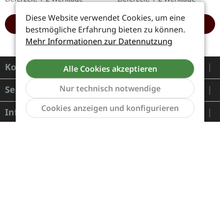
Exemplare. In Mourning…
musikalische Odyssee,
die…
Diese Website verwendet Cookies, um eine
HINZUFÜGEN
HINZUFÜGEN
bestmögliche Erfahrung bieten zu können.
Mehr Informationen zur Datennutzung
Kontakt
Alle Cookies akzeptieren
Nur technisch notwendige
Service
Werkzeu
Cookies anzeigen und konfigurieren
Informationen