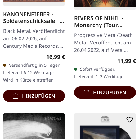
KANONENFIEBER ·
RIVERS OF NIHIL ·
Soldatenschicksale |
Monarchy (Tour
MEDIABOOK CD
Black Metal. Veröffentlicht
Edition) | CD
Progressive Metal/Death
am 06.02.2026, auf
Metal. Veröffentlicht am
Century Media Records.
26.04.2022, auf Metal
CD im limitierten
Regulärer Preis:
16,99 €
Blade Records. Tour-
Reguläre
11,99 €
Mediabook.
Edition mit 4 Bonus-
Versandfertig in 5 Tagen,
Kanonenfieber liefert mit
Sofort verfügbar,
Tracks. Das zweite Album
Lieferzeit 6-12 Werktage -
„Soldatenschicksale" ein…
Lieferzeit: 1-2 Werktage
von Rivers Of…
Wird in Kürze eintreffen
HINZUFÜGEN
HINZUFÜGEN