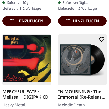
Sofort verfügbar,
Sofort verfügbar,
Look. "The Eye" steht als
Box mit Doppel-CD im
Lieferzeit: 1-2 Werktage
Lieferzeit: 1-2 Werktage
ein unheimliches…
Artbook,…
HINZUFÜGEN
HINZUFÜGEN
MERCYFUL FATE ·
IN MOURNING · The
Melissa | DIGIPAK CD
Immortal (Re-Release)
| BLACK LP
Heavy Metal.
Melodic Death