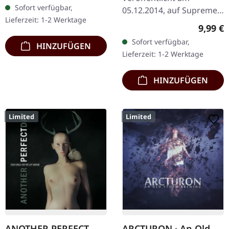
Sofort verfügbar,
05.12.2014, auf Supreme
Lieferzeit: 1-2 Werktage
Chaos Records. Limitierte
Regulär
9,99 €
DigiPak-Auflage, auf nur
Sofort verfügbar,
HINZUFÜGEN
100 Exemplare limitiert!
Lieferzeit: 1-2 Werktage
Mit…
HINZUFÜGEN
Limited
Limited
ANOTHER PERFECT
ARCTURON · An Old