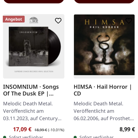
Angebot
INSOMNIUM · Songs
HIMSA · Hail Horror |
Of The Dusk EP |
CD
BLACK LP
Melodic Death Metal.
Melodic Death Metal.
Veröffentlicht am
Veröffentlicht am
03.11.2023, auf Century
06.02.2006, auf Prosthetic
Media Records.
Records. CD im Jewelcase
Verkaufspreis:
Regulärer Preis:
Regulär
17,09 €
8,99 €
18,99 €
(-10.01%)
Schwarzes Vinyl mit
mit 12-seitigem Booklet.
Sofort verfügbar,
Sofort verfügbar,