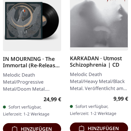
KARKADAN · Utmost
IN MOURNING · The
Schizophrenia | CD
Immortal (Re-Release)
| BLACK LP
Melodic Death
Melodic Death
Metal/Heavy Metal/Black
Metal/Progressive
Metal. Veröffentlicht am
Metal/Doom Metal.
08.03.2004, auf Supreme
Veröffentlicht am
Regulär
9,99 €
Regulärer Preis:
24,99 €
Chaos Records. CD im
27.03.2026, auf Supreme
Sofort verfügbar,
Sofort verfügbar,
Jewelcase mit 16-seitigem
Chaos Records.
Lieferzeit: 1-2 Werktage
Lieferzeit: 1-2 Werktage
Booklet.…
Schwarzes Vinyl mit
Insert. Zweite Auflage…
HINZUFÜGEN
HINZUFÜGEN