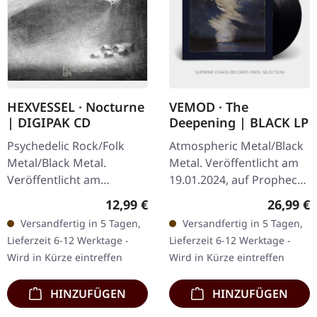
HEXVESSEL · Nocturne
VEMOD · The
| DIGIPAK CD
Deepening | BLACK LP
Psychedelic Rock/Folk
Atmospheric Metal/Black
Metal/Black Metal.
Metal. Veröffentlicht am
Veröffentlicht am
19.01.2024, auf Prophecy
13.06.2025, auf Prophecy
Productions. LP
Regulärer Preis:
Reguläre
12,99 €
26,99 €
Productions. CD im
(schwarzes Vinyl) inkl.
Versandfertig in 5 Tagen,
Versandfertig in 5 Tagen,
Digipak, 12-seitiges
bedruckter Innenhülle,
Lieferzeit 6-12 Werktage -
Lieferzeit 6-12 Werktage -
Booklet. Mit ihrem…
Poster und…
Wird in Kürze eintreffen
Wird in Kürze eintreffen
HINZUFÜGEN
HINZUFÜGEN