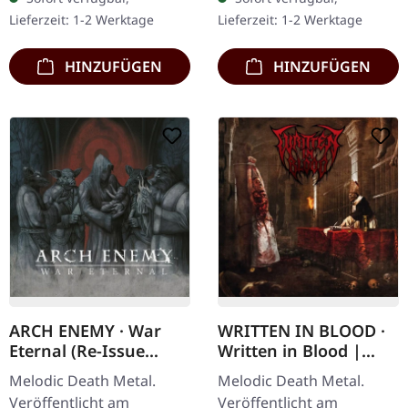
Etching auf der B-Seite.
"Hail Horror" von Himsa
Lieferzeit: 1-2 Werktage
Lieferzeit: 1-2 Werktage
Die finnischen Melodic…
ist eine…
HINZUFÜGEN
HINZUFÜGEN
ARCH ENEMY · War
WRITTEN IN BLOOD ·
Eternal (Re-Issue
Written in Blood |
2023) | DIGIPAK CD
DIGIPAK CD
Melodic Death Metal.
Melodic Death Metal.
Veröffentlicht am
Veröffentlicht am