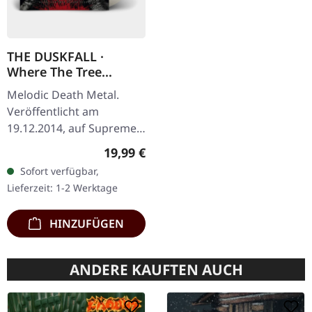
THE DUSKFALL ·
Where The Tree
Stands Dead | CLEAR
Melodic Death Metal.
LP
Veröffentlicht am
19.12.2014, auf Supreme
Chaos Records.
Regulärer Preis:
19,99 €
Transparentes Vinyl mit
Sofort verfügbar,
Insert. Limitiert auf 200
Lieferzeit: 1-2 Werktage
handnummerierte…
HINZUFÜGEN
ANDERE KAUFTEN AUCH