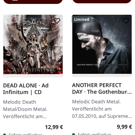
Limited
ANOTHER PERFECT
DEAD ALONE · Ad
DAY · The Gothenburg
Infinitum | CD
Post Scriptum |
Melodic Death Metal.
Melodic Death
DIGIPAK CD
Veröffentlicht am
Metal/Doom Metal.
07.05.2010, auf Supreme
Veröffentlicht am
Chaos Records. Limitierte
28.09.2012, auf Supreme
Regulär
9,99 €
Regulärer Preis:
12,99 €
Auflage als CD im DigiPak
Chaos Records. CD im
Sofort verfügbar,
Sofort verfügbar,