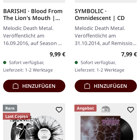
SYMBOLIC ·
BARISHI · Blood From
Omnidescent | CD
The Lion's Mouth |
DIGIPAK CD
Melodic Death Metal.
Melodic Death Metal.
Veröffentlicht am
Veröffentlicht am
31.10.2014, auf Remission
16.09.2016, auf Season Of
Records. CD im Jewelcase.
Mist. Limitierte DigiPak-
Regulär
Regulärer Preis:
7,99 €
9,99 €
Symbolic's
Version. Während sich die
Sofort verfügbar,
Sofort verfügbar,
"Omnidescent" steht als
meisten Metal-Bands
Lieferzeit: 1-2 Werktage
Lieferzeit: 1-2 Werktage
Zeugnis für die…
damit…
HINZUFÜGEN
HINZUFÜGEN
Rare
Angebot
Last Copies