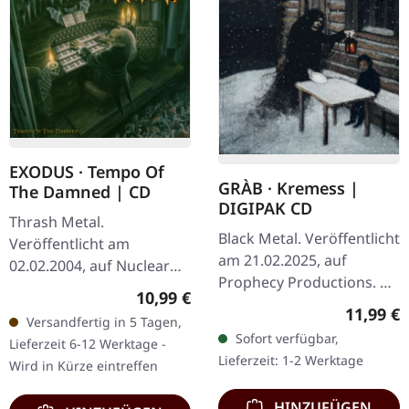
EXODUS · Tempo Of
GRÀB · Kremess |
The Damned | CD
DIGIPAK CD
Thrash Metal.
Black Metal. Veröffentlicht
Veröffentlicht am
am 21.02.2025, auf
02.02.2004, auf Nuclear
Prophecy Productions. CD
Blast Records. CD im
Regulärer Preis:
10,99 €
im Digipak mit einem 16-
Jewelcase. Nach einer
Reguläre
11,99 €
Versandfertig in 5 Tagen,
seitigen Booklet. Das
zehnjährigen Pause
Sofort verfügbar,
Lieferzeit 6-12 Werktage -
zweite Album von Gràb,…
meldeten sich Exodus mit
Lieferzeit: 1-2 Werktage
Wird in Kürze eintreffen
"Tempo…
HINZUFÜGEN