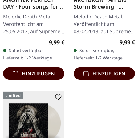
DAY · Four songs for
Storm Brewing |
the left behind |
DIGIPAK CD
Melodic Death Metal.
Melodic Death Metal.
DIGIPAK CD
Veröffentlicht am
Veröffentlicht am
25.05.2012, auf Supreme
08.02.2013, auf Supreme
Chaos Records. Limitierte
Chaos Records. Limitiert
Regulärer Preis:
Regulär
9,99 €
9,99 €
Erstauflage als DigiPak!
Auflage als CD im DigiPak.
Sofort verfügbar,
Sofort verfügbar,
Kristian "Kohle"
Aus den schweizer
Lieferzeit: 1-2 Werktage
Lieferzeit: 1-2 Werktage
Kohlmannslehner,…
Bergen steigen…
HINZUFÜGEN
HINZUFÜGEN
Limited