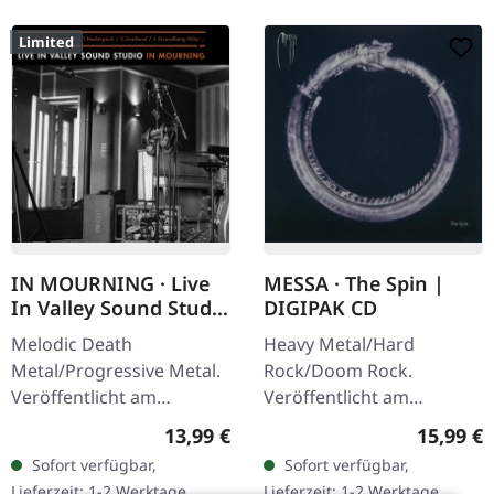
Limited
IN MOURNING · Live
MESSA · The Spin |
In Valley Sound Studio
DIGIPAK CD
| DIGIPAK CD
Melodic Death
Heavy Metal/Hard
Metal/Progressive Metal.
Rock/Doom Rock.
Veröffentlicht am
Veröffentlicht am
01.04.2022, auf Dalapop.
11.04.2025, auf Metal
Regulärer Preis:
Reguläre
13,99 €
15,99 €
CD im 6-seitigen Digipak.
Blade Records. CD im
Sofort verfügbar,
Sofort verfügbar,
Limitiert auf 500
DigiPak. The Spin ist eine
Lieferzeit: 1-2 Werktage
Lieferzeit: 1-2 Werktage