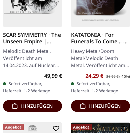
SCAR SYMMETRY · The
KATATONIA · For
Unseen Empire |
Funerals To Come... |
CLEAR/BLACK
BLACK LP
Melodic Death Metal.
Heavy Metal/Doom
SPLATTER LP
Veröffentlicht am
Metal/Melodic Death
14.04.2023, auf Nuclear
Metal. Veröffentlicht am
Blast Records. Clear Vinyl
14.02.2012, auf Peaceville
Regulärer Preis:
Verkaufspreis:
Regulärer Preis:
49,99 €
24,29 €
26,99 €
(-10%)
mit schwarzem Splatter
Records. Schwarzes Vinyl.
Sofort verfügbar,
Sofort verfügbar,
im Gatefold-Cover.
Diese eindringliche
Lieferzeit: 1-2 Werktage
Lieferzeit: 1-2 Werktage
Sammlung zeigt…
HINZUFÜGEN
HINZUFÜGEN
Angebot
Angebot