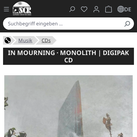
Du hast 0 Produkte auf
Warenkorb ent
DE
Musik
CDs
IN MOURNING · MONOLITH | DIGIPAK
CD