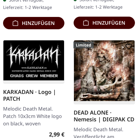
mit 16-seitigem Booklet.
Jewelcase. Dead Alone
Lieferzeit: 1-2 Werktage
Lieferzeit: 1-2 Werktage
Mit Dan…
liefern mit "Ad Infinitum"
ein…
HINZUFÜGEN
HINZUFÜGEN
Limited
KARKADAN · Logo |
PATCH
Melodic Death Metal.
DEAD ALONE ·
Patch 10x3cm White logo
Nemesis | DIGIPAK CD
on black, woven
Melodic Death Metal.
Regulärer Preis:
2,99 €
Veröffentlicht am