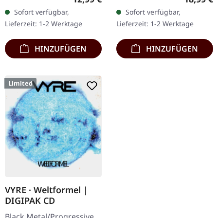
von "Grenzgænger".
schwerem Cover und
Sofort verfügbar,
Sofort verfügbar,
Limitiert auf 1000
Insert, limitiert auf 200
Lieferzeit: 1-2 Werktage
Lieferzeit: 1-2 Werktage
Exemplare!…
Exemplare.…
HINZUFÜGEN
HINZUFÜGEN
Limited
VYRE · Weltformel |
DIGIPAK CD
Black Metal/Progressive