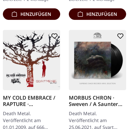
the Eastern…
handnummerierte…
HINZUFÜGEN
HINZUFÜGEN
MY COLD EMBRACE /
MORBUS CHRON ·
RAPTURE ·
Sweven / A Saunter
Schnittmenge Split |
Through The Shroud |
Death Metal.
Death Metal.
CD
BLACK 2LP
Veröffentlicht am
Veröffentlicht am
01.01.2009, auf 666
25.06.2021, auf Svart