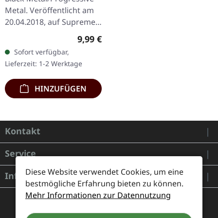
Metal. Veröffentlicht am
20.04.2018, auf Supreme
Chaos Records. Limitierte
Regulärer Preis:
9,99 €
Erstauflage als CD im
Sofort verfügbar,
DigiPak. Schnall Dich an,…
Lieferzeit: 1-2 Werktage
HINZUFÜGEN
Kontakt
Service
Diese Website verwendet Cookies, um eine
Informationen
bestmögliche Erfahrung bieten zu können.
Mehr Informationen zur Datennutzung