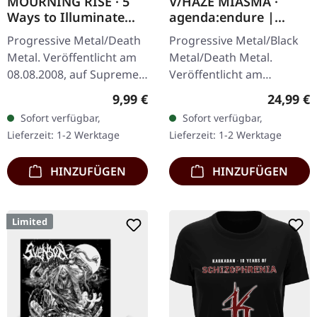
MOURNING RISE · 5
V/HAZE MIASMA ·
Ways to Illuminate
agenda:endure |
Silence | DIGIPAK CD
SPLATTER LP
Progressive Metal/Death
Progressive Metal/Black
Metal. Veröffentlicht am
Metal/Death Metal.
08.08.2008, auf Supreme
Veröffentlicht am
Chaos Records. Limitierte
08.12.2023, auf Supreme
Regulärer Preis:
Reguläre
9,99 €
24,99 €
CD-Version im DigiPak mit
Chaos Records. SCR
Sofort verfügbar,
Sofort verfügbar,
12-seitgem Booklet.…
Exklusives Ultra
Lieferzeit: 1-2 Werktage
Lieferzeit: 1-2 Werktage
Clear/Silber/Gold/Schwar
z…
HINZUFÜGEN
HINZUFÜGEN
Limited