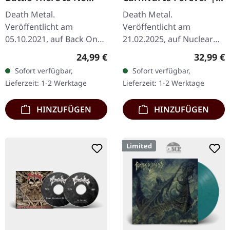
Law! | BLACK LP
WHITE LP
Death Metal.
Death Metal.
Veröffentlicht am
Veröffentlicht am
05.10.2021, auf Back On
21.02.2025, auf Nuclear
Black. Schwarzes Vinyl im
Blast Records. Weißes
Regulärer Preis:
Reguläre
24,99 €
32,99 €
Gatefold-Cover. "In Battle
Vinyl, limitierte Auflage.
Sofort verfügbar,
Sofort verfügbar,
There Is No Law!" ist ein
"Carnival Is Forever" der
Lieferzeit: 1-2 Werktage
Lieferzeit: 1-2 Werktage
monumentales…
polnischen…
HINZUFÜGEN
HINZUFÜGEN
Limited