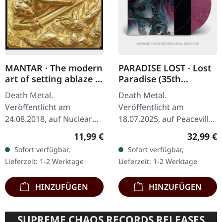
MANTAR · The modern
PARADISE LOST · Lost
art of setting ablaze |
Paradise (35th
DIGIPAK CD
Anniversary) | VIOLET
Death Metal.
Death Metal.
MARBLED LP
Veröffentlicht am
Veröffentlicht am
24.08.2018, auf Nuclear
18.07.2025, auf Peaceville
Blast Records. Limitierte
Records. Violett
Regulärer Preis:
Reguläre
11,99 €
32,99 €
Erstauflage im DigiPak.
marmoriertes Vinyl.
Sofort verfügbar,
Sofort verfügbar,
"The Modern Art Of
Limitierte Auflage zum 35-
Lieferzeit: 1-2 Werktage
Lieferzeit: 1-2 Werktage
Setting Ablaze" von…
jährigen Jubiläum. Die…
HINZUFÜGEN
HINZUFÜGEN
SUPREME CHAOS RECORDS RELEASES