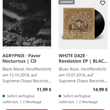
Limited
AGRYPNIE · Pavor
WHITE DAZE ·
Nocturnus | CD
Revelation EP | BLACK
LP
Black Metal. Veröffentlicht
Blues Rock. Veröffentlicht
am 12.10.2018, auf
am 15.07.2016, auf
Supreme Chaos Records.
Supreme Chaos Records.
Reguläre Jewelcase-
Schicke LP im schwarzen
Regulärer Preis:
Reguläre
11,99 €
14,99 €
Auflage von "Pavor
Vinyl, limitiert auf 300
Sofort verfügbar,
Sofort verfügbar,
Nocturnus". 12-seitiges
Exemplare. White Daze
Lieferzeit: 1-2 Werktage
Lieferzeit: 1-2 Werktage
Booklet und mehr…
liefern…