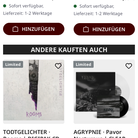
Chaos Records. CD im
Chaos Records. CD im
Sofort verfügbar,
Sofort verfügbar,
Jewelcase. Neuauflage mit
Jewelcase mit 8-seitigem
Lieferzeit: 1-2 Werktage
Lieferzeit: 1-2 Werktage
neuem Artwork,…
Booklet.…
HINZUFÜGEN
HINZUFÜGEN
ANDERE KAUFTEN AUCH
Limited
Limited
TODTGELICHTER ·
AGRYPNIE · Pavor