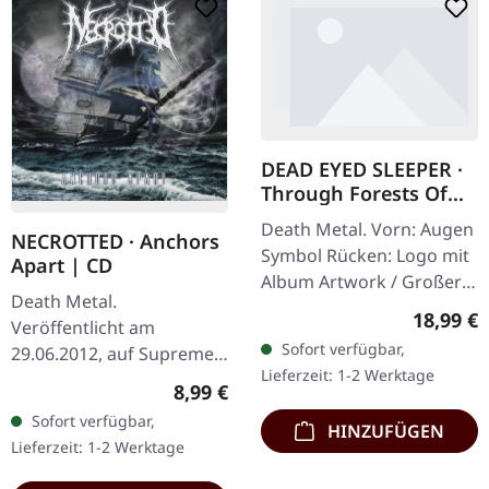
DEAD EYED SLEEPER ·
Through Forests Of
Nonentities Bug Zip |
Death Metal. Vorn: Augen
HSW ZIP L
NECROTTED · Anchors
Symbol Rücken: Logo mit
Apart | CD
Album Artwork / Großer
Death Metal.
stilisierter Käfer 80%
Reguläre
18,99 €
Veröffentlicht am
Baumwolle, 20% Polyester
Sofort verfügbar,
29.06.2012, auf Supreme
Lieferzeit: 1-2 Werktage
Chaos Records. CD im
Regulärer Preis:
8,99 €
Jewelcase mit 8-seitigem
Sofort verfügbar,
HINZUFÜGEN
Booklet. Hier gibt es nicht
Lieferzeit: 1-2 Werktage
weniger als modernen…