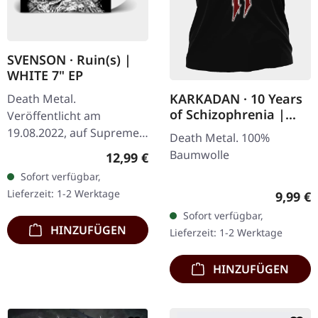
SVENSON · Ruin(s) |
WHITE 7" EP
KARKADAN · 10 Years
Death Metal.
of Schizophrenia |
Veröffentlicht am
GIRLIE
19.08.2022, auf Supreme
Death Metal. 100%
Chaos Records. Weiße 7"-
Baumwolle
Regulärer Preis:
12,99 €
Vinyl-Single mit Memorial-
Sofort verfügbar,
Etching auf der B-Seite,
Lieferzeit: 1-2 Werktage
Regulär
9,99 €
limitiert auf 200…
Sofort verfügbar,
HINZUFÜGEN
Lieferzeit: 1-2 Werktage
HINZUFÜGEN