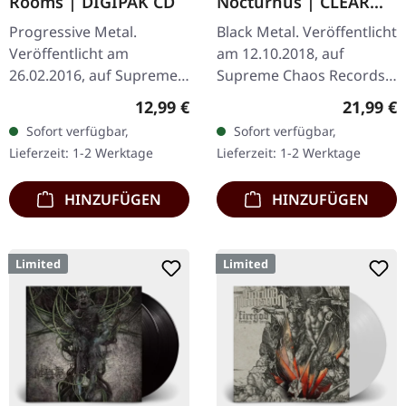
Rooms | DIGIPAK CD
Nocturnus | CLEAR
2LP+7" BUNDLE
Progressive Metal.
Black Metal. Veröffentlicht
Veröffentlicht am
am 12.10.2018, auf
26.02.2016, auf Supreme
Supreme Chaos Records.
Chaos Records. Limitierte
Schweres 180g Doppel-
Regulärer Preis:
Reguläre
12,99 €
21,99 €
CD im DigiPak.
Vinyl im Gatefold-Cover
Sofort verfügbar,
Sofort verfügbar,
Hinreißender Avantgarde
mit der extra 7" Single
Lieferzeit: 1-2 Werktage
Lieferzeit: 1-2 Werktage
Black Metal mit…
"Neon". 7"…
HINZUFÜGEN
HINZUFÜGEN
Limited
Limited