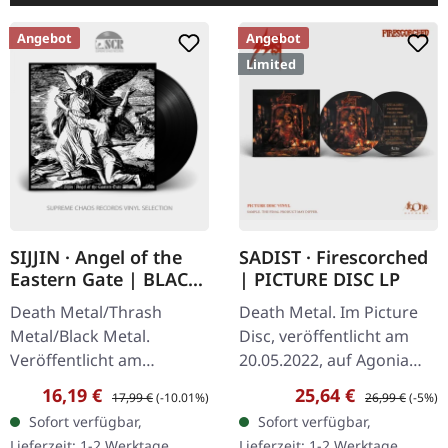
Angebot
Angebot
Limited
SIJJIN · Angel of the
SADIST · Firescorched
Eastern Gate | BLACK
| PICTURE DISC LP
LP
Death Metal/Thrash
Death Metal. Im Picture
Metal/Black Metal.
Disc, veröffentlicht am
Veröffentlicht am
20.05.2022, auf Agonia
09.03.2020, auf Sepulchral
Records. Picture Disc
Verkaufspreis:
Regulärer Preis:
Verkaufspreis:
Regulärer Preis
16,19 €
25,64 €
17,99 €
(-10.01%)
26,99 €
(-5%)
Voice Records. Schwarzes
Vinyl mit Insert. Limitiert
Sofort verfügbar,
Sofort verfügbar,
Vinyl. Das Album "Angel of
auf 250
Lieferzeit: 1-2 Werktage
Lieferzeit: 1-2 Werktage