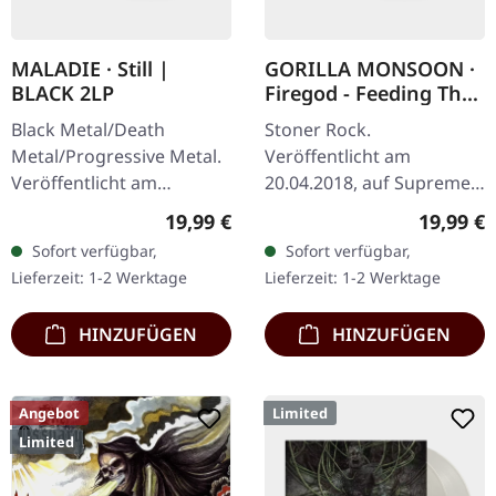
MALADIE · Still |
GORILLA MONSOON ·
BLACK 2LP
Firegod - Feeding The
Beast | WHITE LP
Black Metal/Death
Stoner Rock.
Metal/Progressive Metal.
Veröffentlicht am
Veröffentlicht am
20.04.2018, auf Supreme
10.04.2015, auf Supreme
Chaos Records. Weißes
Regulärer Preis:
Reguläre
19,99 €
19,99 €
Chaos Records.
Vinyl, limitiert auf 200
Sofort verfügbar,
Sofort verfügbar,
Schwarzes Doppel-Vinyl
handnummerierte
Lieferzeit: 1-2 Werktage
Lieferzeit: 1-2 Werktage
im schweren Gatefold-
Exemplare. · 180g
Cover…
schweres…
HINZUFÜGEN
HINZUFÜGEN
Angebot
Limited
Limited