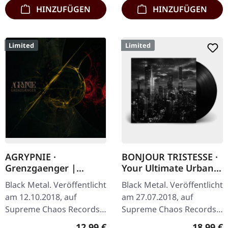
HINZUFÜGEN
HINZUFÜGEN
Limited
Limited
AGRYPNIE ·
BONJOUR TRISTESSE ·
Grenzgaenger |
Your Ultimate Urban
DIGIPAK CD
Nightmare | BLACK LP
Black Metal. Veröffentlicht
Black Metal. Veröffentlicht
am 12.10.2018, auf
am 27.07.2018, auf
Supreme Chaos Records.
Supreme Chaos Records.
Limitierte DigiPak-Auflage
Schwarzes Vinyl mit
Regulärer Preis:
Reguläre
12,99 €
18,99 €