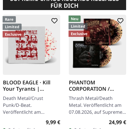
FÜR DICH
Neu
Rare
Limited
Limited
Exclusive
Exclusive
BLOOD EAGLE · Kill
PHANTOM
Your Tyrants |
CORPORATION /
SPLATTER 7" EP
CATBREATH ·
Death Metal/Crust
Thrash Metal/Death
Commando / Die By
Punk/D-Beat.
Metal. Veröffentlicht am
The Claw |
Veröffentlicht am
07.08.2026, auf Supreme
ORANGE/BLACK/RED
27.06.2014, auf Supreme
Chaos Records. Oranges
SPLATTER LP
Regulärer Preis:
Reguläre
9,99 €
24,99 €
Chaos Records. Weiße,
Vinyl mit schwarzen und