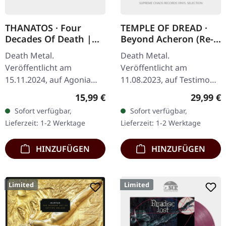
THANATOS · Four
TEMPLE OF DREAD ·
Decades Of Death |
Beyond Acheron (Re-
DIGIPAK CD+DVD
Release) |
Death Metal.
Death Metal.
TURQUOISE/BLACK LP
Veröffentlicht am
Veröffentlicht am
15.11.2024, auf Agonia
11.08.2023, auf Testimony
Records. Digipak CD mit
Records. Ttransparent
Regulärer Preis:
Reguläre
15,99 €
29,99 €
Bonus-DVD. "Four
türkises Vinyl mit Insert.
Sofort verfügbar,
Sofort verfügbar,
Decades Of Death"
Limitiert auf 200
Lieferzeit: 1-2 Werktage
Lieferzeit: 1-2 Werktage
markiert einen
Exemplare. "Beyond…
bedeutenden…
HINZUFÜGEN
HINZUFÜGEN
Limited
Limited