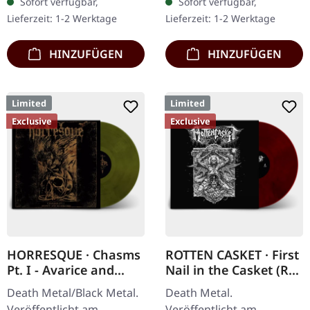
Sofort verfügbar,
Sofort verfügbar,
schwere 7" Vinyl-EP mit
roten Splattern im
Lieferzeit: 1-2 Werktage
Lieferzeit: 1-2 Werktage
roten Splattern im
schweren…
dicken…
HINZUFÜGEN
HINZUFÜGEN
Limited
Limited
Exclusive
Exclusive
HORRESQUE · Chasms
ROTTEN CASKET · First
Pt. I - Avarice and
Nail in the Casket (Re-
Retribution |
Release) | RED/BLACK
Death Metal/Black Metal.
Death Metal.
YELLOW/BLACK LP
LP
Veröffentlicht am
Veröffentlicht am