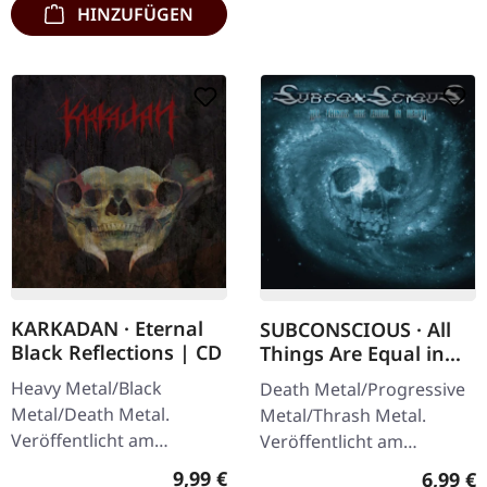
HINZUFÜGEN
KARKADAN · Eternal
SUBCONSCIOUS · All
Black Reflections | CD
Things Are Equal in
Death | CD
Heavy Metal/Black
Death Metal/Progressive
Metal/Death Metal.
Metal/Thrash Metal.
Veröffentlicht am
Veröffentlicht am
19.01.2002, auf Supreme
08.08.2008, auf Supreme
Regulärer Preis:
9,99 €
Regulär
6,99 €