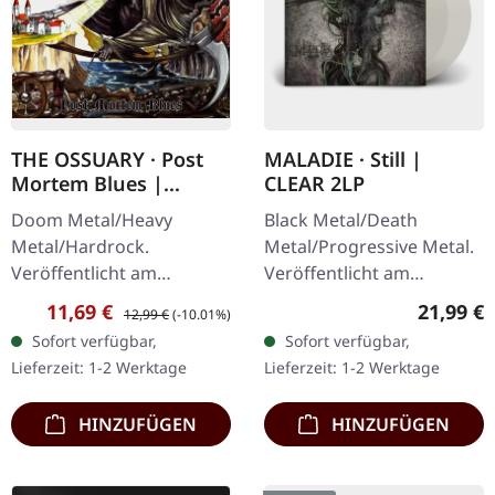
THE OSSUARY · Post
MALADIE · Still |
Mortem Blues |
CLEAR 2LP
DIGIPAK CD
Doom Metal/Heavy
Black Metal/Death
Metal/Hardrock.
Metal/Progressive Metal.
Veröffentlicht am
Veröffentlicht am
17.02.2017, auf Supreme
10.04.2015, auf Supreme
Verkaufspreis:
Regulärer Preis:
Reguläre
11,69 €
21,99 €
12,99 €
(-10.01%)
Chaos Records. Limitierte
Chaos Records.
Sofort verfügbar,
Sofort verfügbar,
Erstauflage als Digipak.
Transparentes Doppel-
Lieferzeit: 1-2 Werktage
Lieferzeit: 1-2 Werktage
Debüt-Album der…
Vinyl im schweren…
HINZUFÜGEN
HINZUFÜGEN