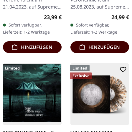
21.04.2023, auf Supreme
25.08.2023, auf Supreme
Chaos Records.
Chaos Records. SCR
Regulärer Preis:
Reguläre
23,99 €
24,99 €
Transparent
exklusiv! Re-Release auf
Sofort verfügbar,
Sofort verfügbar,
Dunkelgelb/Schwarz
transparent rot/schwarz
Lieferzeit: 1-2 Werktage
Lieferzeit: 1-2 Werktage
marmoriertes Vinyl im
marmoriertem Vinyl,…
schweren Cover…
HINZUFÜGEN
HINZUFÜGEN
Limited
Limited
Exclusive