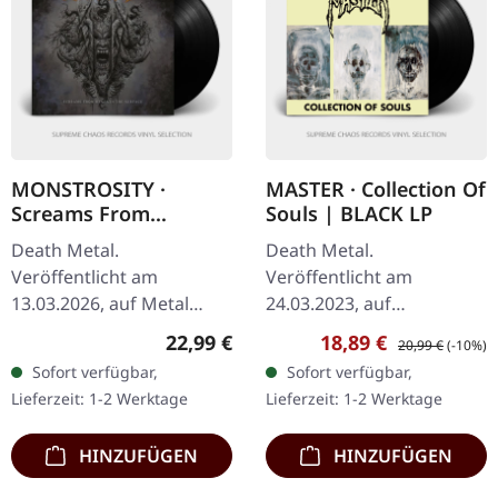
MONSTROSITY ·
MASTER · Collection Of
Screams From
Souls | BLACK LP
Beneath The Surface |
Death Metal.
Death Metal.
BLACK LP
Veröffentlicht am
Veröffentlicht am
13.03.2026, auf Metal
24.03.2023, auf
Blade Records. Schwarzes
Hammerheart Records.
Regulärer Preis:
Verkaufspreis:
Regulärer Preis:
22,99 €
18,89 €
20,99 €
(-10%)
Vinyl im Standard-Cover
Schwarzes Vinyl, Re-Issue.
Sofort verfügbar,
Sofort verfügbar,
mit Poster, Insert und
Master liefern mit
Lieferzeit: 1-2 Werktage
Lieferzeit: 1-2 Werktage
Download-Karte.…
"Collection of Souls"
einen…
HINZUFÜGEN
HINZUFÜGEN