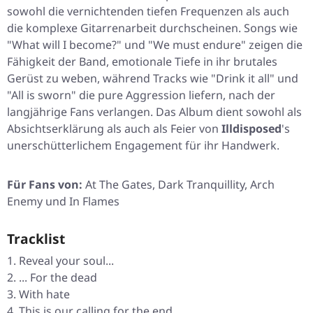
sowohl die vernichtenden tiefen Frequenzen als auch
die komplexe Gitarrenarbeit durchscheinen. Songs wie
"What will I become?"
und
"We must endure"
zeigen die
Fähigkeit der Band, emotionale Tiefe in ihr brutales
Gerüst zu weben, während Tracks wie
"Drink it all"
und
"All is sworn"
die pure Aggression liefern, nach der
langjährige Fans verlangen. Das Album dient sowohl als
Absichtserklärung als auch als Feier von
Illdisposed
's
unerschütterlichem Engagement für ihr Handwerk.
Für Fans von:
At The Gates, Dark Tranquillity, Arch
Enemy und In Flames
Tracklist
Reveal your soul...
... For the dead
With hate
This is our calling for the end