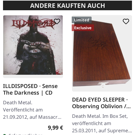
ANDERE KAUFTEN AUCH
Limited
Exclusive
ILLDISPOSED · Sense
The Darkness | CD
DEAD EYED SLEEPER ·
Death Metal.
Observing Oblivion /
Veröffentlicht am
Through Forests Of
Death Metal. Im Box Set,
21.09.2012, auf Massacre
Nonentities | 2CD
veröffentlicht am
Records. CD im Jewelcase.
WOODEN BOX SET
Regulärer Preis:
9,99 €
25.03.2011, auf Supreme
Illdisposed liefern mit