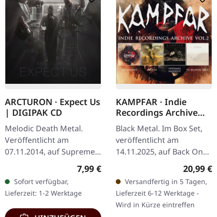
ARCTURON · Expect Us
KAMPFAR · Indie
| DIGIPAK CD
Recordings Archive
Vol 2 | 4CD BOXSET
Melodic Death Metal.
Black Metal. Im Box Set,
Veröffentlicht am
veröffentlicht am
07.11.2014, auf Supreme
14.11.2025, auf Back On
Chaos Records. CD im
Black. 4CD Box Set.
Regulärer Preis:
Reguläre
7,99 €
20,99 €
Digipak. Arcturon liefern
Enthält die Studioalben
Sofort verfügbar,
Versandfertig in 5 Tagen,
mit „Expect Us" ein
Djevelmakt (2014), Profan
Lieferzeit: 1-2 Werktage
Lieferzeit 6-12 Werktage -
vernichtendes…
(2015),…
Wird in Kürze eintreffen