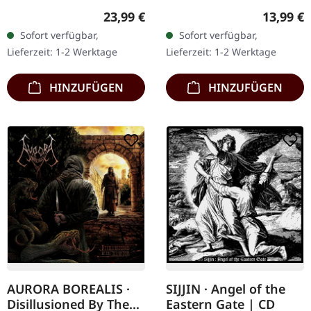
Mist. Epischer Horror-
Records. CD im Jewelcase.
Regulärer Preis:
Reguläre
23,99 €
13,99 €
Metal aus den
Death, eine prägende
Sofort verfügbar,
Sofort verfügbar,
Niederlanden. Silbernes
Kraft im Death-Metal-
Lieferzeit: 1-2 Werktage
Lieferzeit: 1-2 Werktage
Doppel-Vinyl im Gatefold-
Genre, präsentiert mit…
Cover,…
HINZUFÜGEN
HINZUFÜGEN
AURORA BOREALIS ·
SIJJIN · Angel of the
Disillusioned By The
Eastern Gate | CD