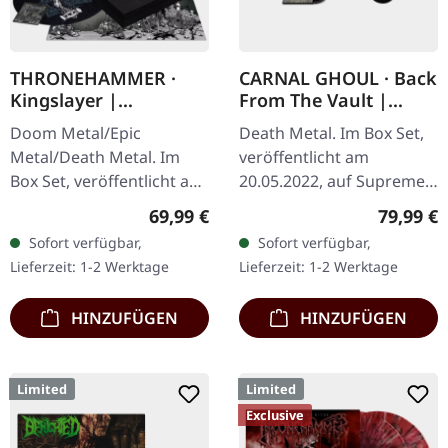
THRONEHAMMER ·
CARNAL GHOUL · Back
Kingslayer |
From The Vault |
EXCLUSIVE BOX SET
WOODEN BOX SET
Doom Metal/Epic
Death Metal. Im Box Set,
Metal/Death Metal. Im
veröffentlicht am
Box Set, veröffentlicht am
20.05.2022, auf Supreme
24.11.2023, auf Supreme
Chaos Records. Extrem
Regulärer Preis:
Reguläre
69,99 €
79,99 €
Chaos Records. Schwere
schwere schwarze
Sofort verfügbar,
Sofort verfügbar,
Holzbox mit speziellem
Holzbox mit Logo und
Lieferzeit: 1-2 Werktage
Lieferzeit: 1-2 Werktage
Schwarz in…
Nummerierung,…
HINZUFÜGEN
HINZUFÜGEN
Limited
Limited
Exclusive