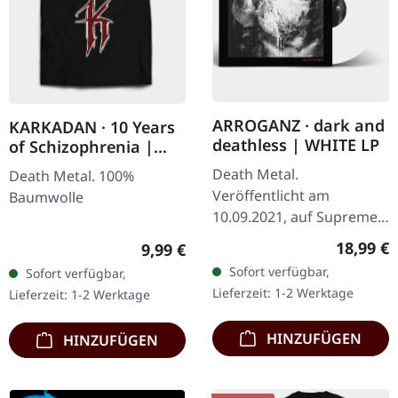
ARROGANZ · dark and
KARKADAN · 10 Years
deathless | WHITE LP
of Schizophrenia |
LONGSLEEVE
Death Metal.
Death Metal. 100%
Veröffentlicht am
Baumwolle
10.09.2021, auf Supreme
Chaos Records. Weißes
Reguläre
18,99 €
Regulärer Preis:
9,99 €
Vinyl im schweren Cover
Sofort verfügbar,
Sofort verfügbar,
mit Insert. Limitiert auf
Lieferzeit: 1-2 Werktage
Lieferzeit: 1-2 Werktage
200 handnummerierte…
HINZUFÜGEN
HINZUFÜGEN