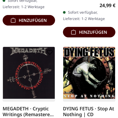
Sofort verfügbar,
Chaos Records. Der
ihrem siebten Vollalbum
Reguläre
24,99 €
Lieferzeit: 1-2 Werktage
Nachfolger von "Through
ein vernichtendes…
Sofort verfügbar,
Forests Of Nonentities"
Lieferzeit: 1-2 Werktage
HINZUFÜGEN
ist direkter…
HINZUFÜGEN
MEGADETH · Cryptic
DYING FETUS · Stop At
Writings (Remastered)
Nothing | CD