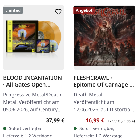
Limited
Angebot
BLOOD INCANTATION
FLESHCRAWL ·
· All Gates Open
Epitome Of Carnage |
(Original Motion
CD
Progressive Metal/Death
Death Metal.
Picture Soundtrack) |
Metal. Veröffentlicht am
Veröffentlicht am
ORANGE 2LP+BLURAY
05.06.2026, auf Century
12.06.2026, auf Distortion
Media Records.
Music Group. CD im
Regulärer Preis:
Verkaufspreis:
Regulärer Preis:
37,99 €
16,99 €
17,99 €
(-5.56%)
Transparentes Oranges
Standard-Jewelcase.
Sofort verfügbar,
Sofort verfügbar,
Doppel-Vinyl im Gatefold-
Fleshcrawl kehren mit
Lieferzeit: 1-2 Werktage
Lieferzeit: 1-2 Werktage