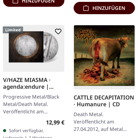
HINZUFÜGEN
HINZUFÜGEN
Limited
V/HAZE MIASMA ·
agenda:endure |
DIGIPAK CD
Progressive Metal/Black
CATTLE DECAPITATION
· Humanure | CD
Metal/Death Metal.
Veröffentlicht am
Death Metal.
08.12.2023, auf Supreme
Veröffentlicht am
Regulärer Preis:
12,99 €
Chaos Records.
27.04.2012, auf Metal
Sofort verfügbar,
Limitiertes DigiPak, nur
Blade Records. CD im
Lieferzeit: 1-2 Werktage