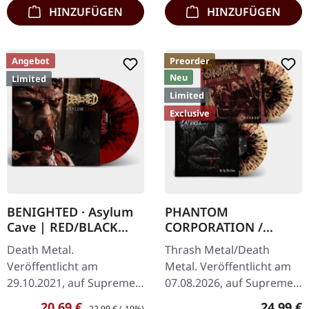
HINZUFÜGEN
HINZUFÜGEN
Angebot
Preorder
Neu
Limited
Limited
Exclusive
BENIGHTED · Asylum
PHANTOM
Cave | RED/BLACK
CORPORATION /
SPLATTER LP
CATBREATH ·
Death Metal.
Thrash Metal/Death
Commando / Die By
Veröffentlicht am
Metal. Veröffentlicht am
The Claw |
29.10.2021, auf Supreme
07.08.2026, auf Supreme
ORANGE/BLACK/RED
Chaos Records.
Chaos Records. Oranges
SPLATTER LP
Verkaufspreis:
Regulärer Preis:
Reguläre
20,69 €
24,99 €
22,99 €
(-10%)