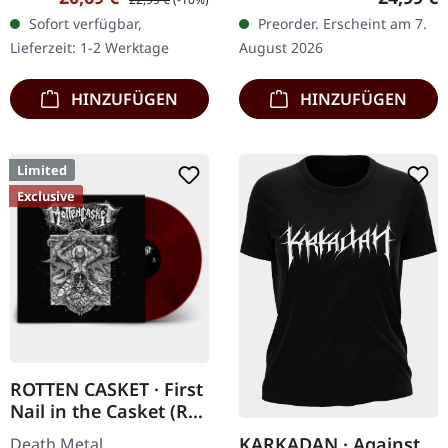
Transparent rotes Vinyl
Vinyl mit schwarzen und
Sofort verfügbar,
Preorder. Erscheint am 7.
mit schwarzen Splattern
roten Splattern im
Lieferzeit: 1-2 Werktage
August 2026
und Insert. Limitiert auf
schweren…
200…
HINZUFÜGEN
HINZUFÜGEN
Limited
Exclusive
ROTTEN CASKET · First
Nail in the Casket (Re-
Release) | RED/BLACK
KARKADAN · Against
Death Metal.