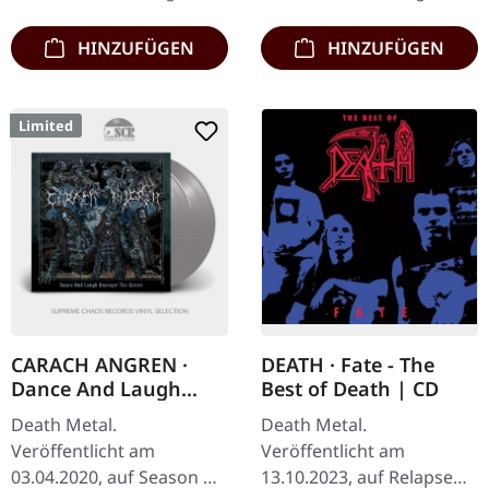
Cover mit…
"Epitome Of Carnage"
zurück…
HINZUFÜGEN
HINZUFÜGEN
Limited
CARACH ANGREN ·
DEATH · Fate - The
Dance And Laugh
Best of Death | CD
Amongst The Rotten |
Death Metal.
Death Metal.
SILVER 2LP
Veröffentlicht am
Veröffentlicht am
03.04.2020, auf Season Of
13.10.2023, auf Relapse