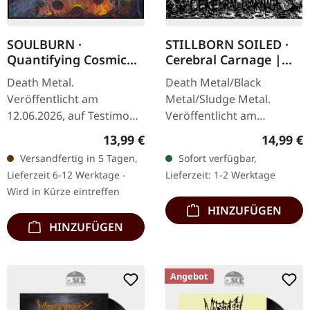
SOULBURN ·
STILLBORN SOILED ·
Quantifying Cosmic
Cerebral Carnage |
Doom | DIGIPAK CD
DIGIPAK CD
Death Metal.
Death Metal/Black
Veröffentlicht am
Metal/Sludge Metal.
12.06.2026, auf Testimony
Veröffentlicht am
Records. CD im Digipak
12.07.2025, auf Self-
Regulärer Preis:
Reguläre
13,99 €
14,99 €
mit 12-seitigem Booklet.
Released. CD im DigiPak.
Versandfertig in 5 Tagen,
Sofort verfügbar,
Limitiert auf 500
"Cerebral Carnage" ist
Lieferzeit 6-12 Werktage -
Lieferzeit: 1-2 Werktage
handnummerierte
Stillborn Soileds…
Wird in Kürze eintreffen
Exemplare.…
HINZUFÜGEN
HINZUFÜGEN
Angebot