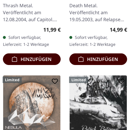
| CD
Thrash Metal.
Death Metal.
Veröffentlicht am
Veröffentlicht am
12.08.2004, auf Capitol.
19.05.2003, auf Relapse
CD im Jewelcase mit 24-
Records. CD im Jewelcase.
Regulärer Preis:
Reguläre
11,99 €
14,99 €
seitigem Booklet. Was für
Dying Fetus liefern mit
Sofort verfügbar,
Sofort verfügbar,
eine Fahrt das ist!
"Stop At Nothing" einen
Lieferzeit: 1-2 Werktage
Lieferzeit: 1-2 Werktage
Megadeths siebtes…
weiteren…
HINZUFÜGEN
HINZUFÜGEN
Limited
Limited