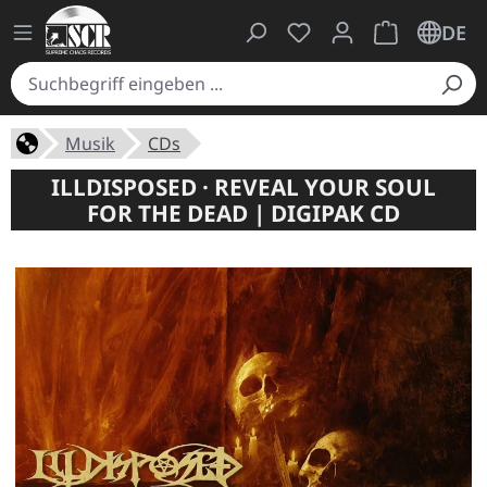
Du hast 0 Produkte auf
Warenkorb ent
DE
Musik
CDs
ILLDISPOSED · REVEAL YOUR SOUL
FOR THE DEAD | DIGIPAK CD