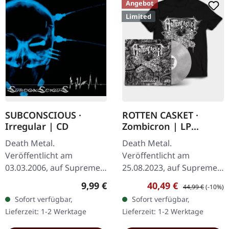
Angebot
Limited
SUBCONSCIOUS ·
ROTTEN CASKET ·
Irregular | CD
Zombicron | LP
BUNDLE
Death Metal.
Death Metal.
Veröffentlicht am
Veröffentlicht am
03.03.2006, auf Supreme
25.08.2023, auf Supreme
Chaos Records. CD im
Chaos Records.
Regulärer Preis:
Verkaufspreis:
Regulärer Preis:
9,99 €
40,49 €
44,99 €
(-10%)
Jewelcase mit 8-seitigem
EXKLUSIVES PREORDER
Sofort verfügbar,
Sofort verfügbar,
Booklet. Subconscious
BUDNLE! Die ersten 50
Lieferzeit: 1-2 Werktage
Lieferzeit: 1-2 Werktage
liefern mit "Irregular"…
nummerierten Exemplare
kommen mit…