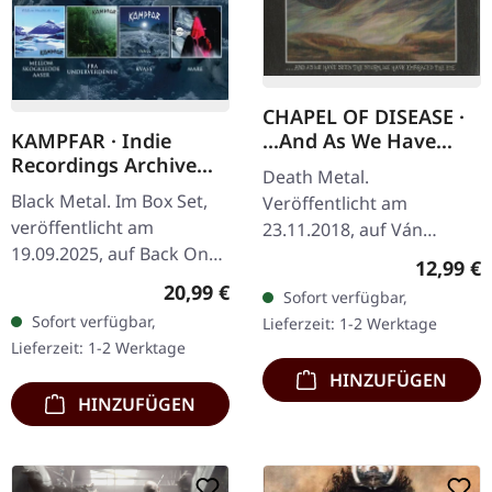
CHAPEL OF DISEASE ·
...And As We Have
KAMPFAR · Indie
Seen The Storm, We
Recordings Archive
Death Metal.
Have Embraced The
Vol 1 | 4CD BOXSET
Black Metal. Im Box Set,
Veröffentlicht am
Eye | DIGIPAK CD
veröffentlicht am
23.11.2018, auf Ván
19.09.2025, auf Back On
Records. CD im DigiPak.
Reguläre
12,99 €
Black. 4CD Box-Set. Diese
In ihrem Album "And As
Regulärer Preis:
20,99 €
Sofort verfügbar,
unglaubliche Sammlung
We Have Seen The Storm,
Sofort verfügbar,
Lieferzeit: 1-2 Werktage
der norwegischen Black…
We Have Embraced The
Lieferzeit: 1-2 Werktage
Eye"…
HINZUFÜGEN
HINZUFÜGEN