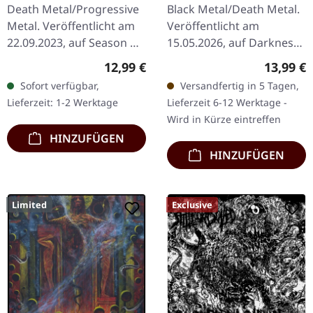
TAPE
Death Metal/Progressive
Black Metal/Death Metal.
Metal. Veröffentlicht am
Veröffentlicht am
22.09.2023, auf Season Of
15.05.2026, auf Darkness
Mist. CD im Digipak.
Shall Rise Productions.
Regulärer Preis:
Reguläre
12,99 €
13,99 €
Almost Human markiert
Schwarze Musikkassette
Sofort verfügbar,
Versandfertig in 5 Tagen,
einen bedeutenden
mit 7-Panel-Cover.
Lieferzeit: 1-2 Werktage
Lieferzeit 6-12 Werktage -
Beitrag im…
Limitiert auf…
Wird in Kürze eintreffen
HINZUFÜGEN
HINZUFÜGEN
Limited
Exclusive