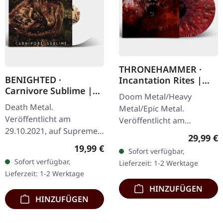
THRONEHAMMER ·
BENIGHTED ·
Incantation Rites |
Carnivore Sublime |
SPLATTER 2LP
Doom Metal/Heavy
WHITE LP
Death Metal.
Metal/Epic Metal.
Veröffentlicht am
Veröffentlicht am
29.10.2021, auf Supreme
21.10.2022, auf Supreme
Reguläre
29,99 €
Chaos Records. Weißes
Chaos Records. SCR-
Regulärer Preis:
19,99 €
Sofort verfügbar,
Vinyl. Neuauflage als
exklusives Transparent
Sofort verfügbar,
Lieferzeit: 1-2 Werktage
hochwertiges Vinyl mit
Rot/Schwarz/Weiß…
Lieferzeit: 1-2 Werktage
Original Splatter…
HINZUFÜGEN
HINZUFÜGEN