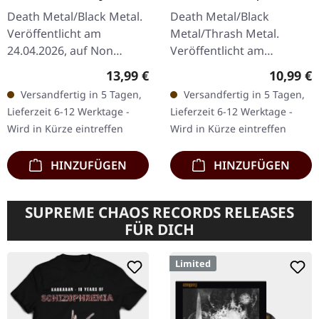
Illusion | DIGIPAK CD
Death Metal/Black Metal.
Death Metal/Black
Veröffentlicht am
Metal/Thrash Metal.
24.04.2026, auf Non
Veröffentlicht am
Serviam Records. CD im
09.03.2020, auf Sepulchral
Regulärer Preis:
Reguläre
13,99 €
10,99 €
DigiPak. Aurora Borealis
Voice Records. CD im
Versandfertig in 5 Tagen,
Versandfertig in 5 Tagen,
schlagen mit
Jewelcase mit 8-seitigem
Lieferzeit 6-12 Werktage -
Lieferzeit 6-12 Werktage -
verheerender Präzision…
Booklet. Das Album…
Wird in Kürze eintreffen
Wird in Kürze eintreffen
HINZUFÜGEN
HINZUFÜGEN
SUPREME CHAOS RECORDS RELEASES
FÜR DICH
Limited