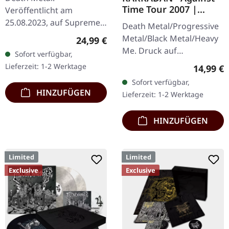
LP
Time Tour 2007 |
Veröffentlicht am
GIRLIE
25.08.2023, auf Supreme
Death Metal/Progressive
Chaos Records. SCR
Metal/Black Metal/Heavy
Regulärer Preis:
24,99 €
exklusiv! Re-Release auf
Me. Druck auf
Sofort verfügbar,
transparent rot/schwarz
Vorderseite und
Lieferzeit: 1-2 Werktage
Reguläre
14,99 €
marmoriertem Vinyl,…
Rückseite. Front Logo,
Sofort verfügbar,
Rückseite: Tourdaten.
HINZUFÜGEN
Lieferzeit: 1-2 Werktage
100% Baumwolle
HINZUFÜGEN
Limited
Limited
Exclusive
Exclusive