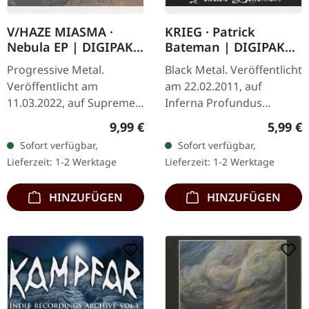
V/HAZE MIASMA ·
KRIEG · Patrick
Nebula EP | DIGIPAK
Bateman | DIGIPAK
CD
CD
Progressive Metal.
Black Metal. Veröffentlicht
Veröffentlicht am
am 22.02.2011, auf
11.03.2022, auf Supreme
Inferna Profundus
Chaos Records. Limitierte
Productions. CD im
Regulärer Preis:
Regulär
9,99 €
5,99 €
DigiPak-Auflage von nur
DigiPak. Limitiert auf 100
Sofort verfügbar,
Sofort verfügbar,
300 handnummerierten
Exemplare Krieg liefert
Lieferzeit: 1-2 Werktage
Lieferzeit: 1-2 Werktage
Exemplaren!…
mit „Patrick…
HINZUFÜGEN
HINZUFÜGEN