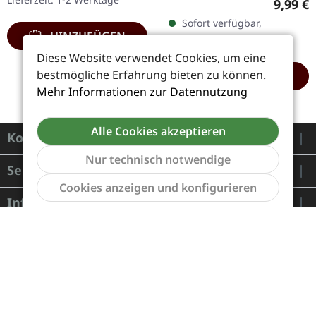
Regulär
9,99 €
300 Exemplare!…
Jewelcase. Cattle
Sofort verfügbar,
Decapitation liefern mit
HINZUFÜGEN
Lieferzeit: 1-2 Werktage
„Humanure" eine der…
Diese Website verwendet Cookies, um eine
bestmögliche Erfahrung bieten zu können.
HINZUFÜGEN
Mehr Informationen zur Datennutzung
Alle Cookies akzeptieren
Kontakt
Nur technisch notwendige
Service
Werkzeu
Cookies anzeigen und konfigurieren
Informationen