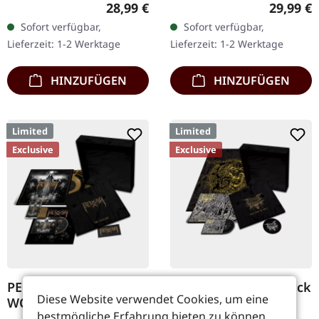
Regulärer Preis:
Reguläre
28,99 €
29,99 €
im Gatefold-Cover
Zeugnis für Taakes
Sofort verfügbar,
Sofort verfügbar,
Limitiert auf 300
unerschütterliches…
Lieferzeit: 1-2 Werktage
Lieferzeit: 1-2 Werktage
Exemplare. "Origins"
von…
HINZUFÜGEN
HINZUFÜGEN
Limited
Limited
Exclusive
Exclusive
PERISH · The Decline |
CARNAL GHOUL · Back
Diese Website verwendet Cookies, um eine
WOODEN BOX
From The Vault |
bestmögliche Erfahrung bieten zu können.
WOODEN BOX SET