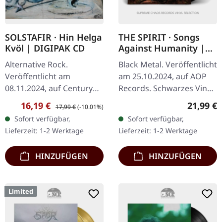
SOLSTAFIR · Hin Helga
THE SPIRIT · Songs
Kvöl | DIGIPAK CD
Against Humanity |
BLACK LP
Alternative Rock.
Black Metal. Veröffentlicht
Veröffentlicht am
am 25.10.2024, auf AOP
08.11.2024, auf Century
Records. Schwarzes Vinyl
Media Records. Digipak
im Gatefold-Cover. "Songs
Verkaufspreis:
Regulärer Preis:
Reguläre
16,19 €
21,99 €
17,99 €
(-10.01%)
CD. "Hin helga kvöl" ist ein
Against Humanity"
Sofort verfügbar,
Sofort verfügbar,
tiefgründiger Ausflug in
markiert einen
Lieferzeit: 1-2 Werktage
Lieferzeit: 1-2 Werktage
die rohe…
dynamischen…
HINZUFÜGEN
HINZUFÜGEN
Limited