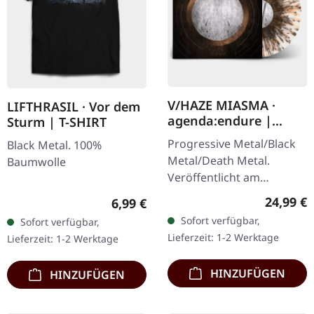
V/HAZE MIASMA ·
LIFTHRASIL · Vor dem
agenda:endure |
Sturm | T-SHIRT
SPLATTER LP
Progressive Metal/Black
Black Metal. 100%
Metal/Death Metal.
Baumwolle
Veröffentlicht am
08.12.2023, auf Supreme
Reguläre
24,99 €
Regulärer Preis:
6,99 €
Chaos Records. SCR
Sofort verfügbar,
Sofort verfügbar,
Exklusives Ultra
Lieferzeit: 1-2 Werktage
Lieferzeit: 1-2 Werktage
Clear/Silber/Gold/Schwar
z…
HINZUFÜGEN
HINZUFÜGEN