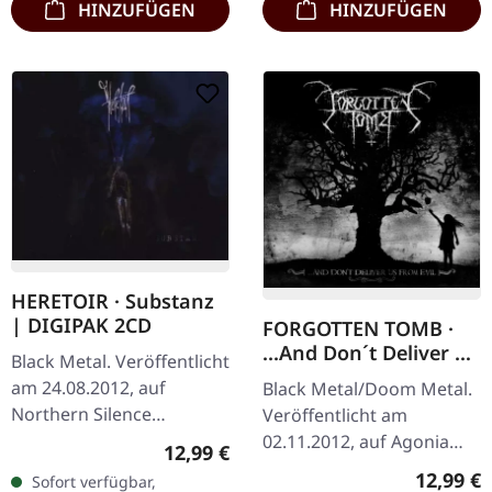
HINZUFÜGEN
HINZUFÜGEN
HERETOIR · Substanz
| DIGIPAK 2CD
FORGOTTEN TOMB ·
...And Don´t Deliver Us
Black Metal. Veröffentlicht
From Evil | CD
am 24.08.2012, auf
Black Metal/Doom Metal.
Northern Silence
Veröffentlicht am
Productions. Doppel-CD
02.11.2012, auf Agonia
Regulärer Preis:
12,99 €
im 8-seitigem Booklet.
Records. CD im Jewelcase.
Reguläre
12,99 €
Sofort verfügbar,