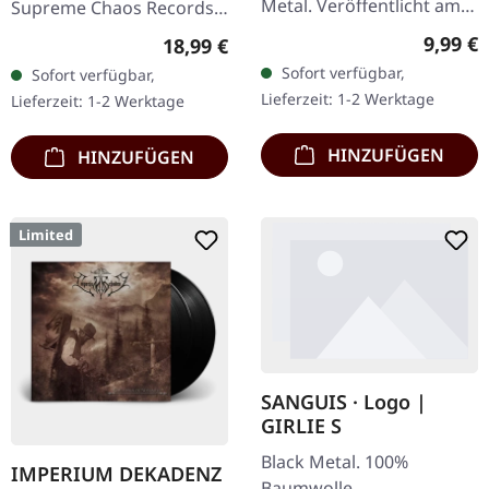
Metal. Veröffentlicht am
Supreme Chaos Records.
08.03.2004, auf Supreme
Weißes Vinyl mit grauen
Regulär
9,99 €
Regulärer Preis:
18,99 €
Chaos Records. CD im
Splattern im Standard-
Sofort verfügbar,
Sofort verfügbar,
Jewelcase mit 16-seitigem
Cover, kommt mit Insert.…
Lieferzeit: 1-2 Werktage
Lieferzeit: 1-2 Werktage
Booklet.…
HINZUFÜGEN
HINZUFÜGEN
Limited
SANGUIS · Logo |
GIRLIE S
Black Metal. 100%
IMPERIUM DEKADENZ
Baumwolle