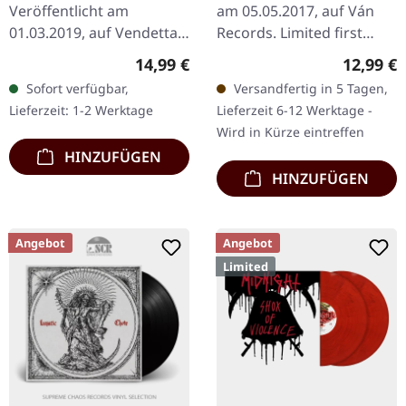
Veröffentlicht am
am 05.05.2017, auf Ván
01.03.2019, auf Vendetta
Records. Limited first
Records. Transparent
edition digipak. Das
Regulärer Preis:
Reguläre
14,99 €
12,99 €
rotes Vinyl.
Album "Exuvia" von The
Sofort verfügbar,
Versandfertig in 5 Tagen,
Ruins Of Beverast ist
Lieferzeit: 1-2 Werktage
Lieferzeit 6-12 Werktage -
eine…
Wird in Kürze eintreffen
HINZUFÜGEN
HINZUFÜGEN
Angebot
Angebot
Limited