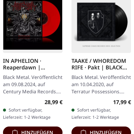
IN APHELION ·
TAAKE / WHOREDOM
Reaperdawn |
RIFE · Pakt | BLACK
BLOODRED LP
10" LP
Black Metal. Veröffentlicht
Black Metal. Veröffentlicht
am 09.08.2024, auf
am 10.04.2020, auf
Century Media Records.
Terratur Possessions.
Blutrotes Vinyl, limitiert
Schwarzes 10"-Vinyl im
Regulärer Preis:
Reguläre
28,99 €
17,99 €
auf 400 Stück im
Gatefold-Cover. Die Split-
Sofort verfügbar,
Sofort verfügbar,
Gatefold-Cover. Das neue
10"-Schallplatte "Pakt"…
Lieferzeit: 1-2 Werktage
Lieferzeit: 1-2 Werktage
Werk von…
HINZUFÜGEN
HINZUFÜGEN