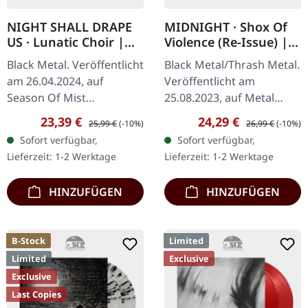
NIGHT SHALL DRAPE
MIDNIGHT · Shox Of
US · Lunatic Choir |
Violence (Re-Issue) |
BLACK LP
RED MARBLED 2LP
Black Metal. Veröffentlicht
Black Metal/Thrash Metal.
am 26.04.2024, auf
Veröffentlicht am
Season Of Mist
25.08.2023, auf Metal
Underground Activists.
Blade Records. Rot-
Verkaufspreis:
Regulärer Preis:
Verkaufspreis:
Regulärer Preis:
23,39 €
24,29 €
25,99 €
(-10%)
26,99 €
(-10%)
Schwarzes Vinyl im
marmoriertes Doppel-
Sofort verfügbar,
Sofort verfügbar,
Standard-Cover. Night
Vinyl, limitiert auf 500
Lieferzeit: 1-2 Werktage
Lieferzeit: 1-2 Werktage
Shall Drape Us…
Stück im…
HINZUFÜGEN
HINZUFÜGEN
B-Stock
Limited
Limited
Exclusive
Exclusive
Last Copies