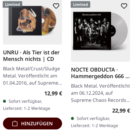
Limited
Limited
UNRU · Als Tier ist der
Mensch nichts | CD
Black Metal/Crust/Sludge
NOCTE OBDUCTA ·
Metal. Veröffentlicht am
Hammergeddon 666 |
SILVER LP
01.04.2016, auf Supreme
Black Metal. Veröffentlicht
Chaos Records. Limitierte
Regulärer Preis:
12,99 €
am 06.12.2024, auf
CD im Jewelcase. Aus dem
Supreme Chaos Records.
Sofort verfügbar,
Underground-Nichts…
Silbernes Vinyl mit Insert,
Lieferzeit: 1-2 Werktage
Reguläre
22,99 €
limitiert auf 100
Sofort verfügbar,
Exemplare. Händler-
HINZUFÜGEN
Lieferzeit: 1-2 Werktage
Version für…