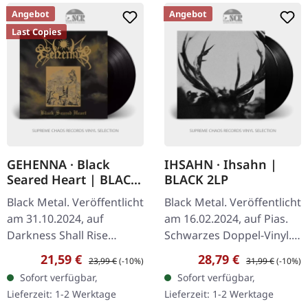
Angebot
Angebot
Last Copies
GEHENNA · Black
IHSAHN · Ihsahn |
Seared Heart | BLACK
BLACK 2LP
LP
Black Metal. Veröffentlicht
Black Metal. Veröffentlicht
am 31.10.2024, auf
am 16.02.2024, auf Pias.
Darkness Shall Rise
Schwarzes Doppel-Vinyl.
Productions. Schwarzes
Das selbstbetitelte Album
Verkaufspreis:
Regulärer Preis:
Verkaufspreis:
Regulärer Preis:
21,59 €
28,79 €
23,99 €
(-10%)
31,99 €
(-10%)
Vinyl. Gehennas 'Black
'Ihsahn' ist eine
Sofort verfügbar,
Sofort verfügbar,
Seared Heart' ist ein
tiefgründige Erkundung
Lieferzeit: 1-2 Werktage
Lieferzeit: 1-2 Werktage
Zeugnis der…
der…