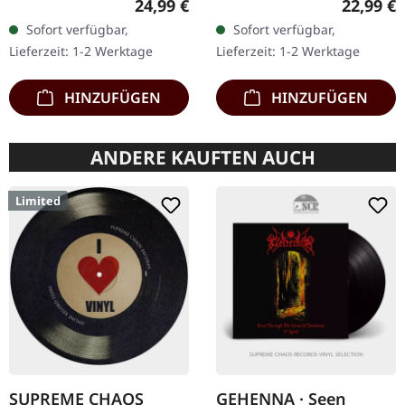
Regulärer Preis:
Reguläre
24,99 €
22,99 €
exklusives Ultra Clear
Insert, die Farbe kann
Sofort verfügbar,
Sofort verfügbar,
Vinyl mit schwarzen und
variieren, limitiert auf
Lieferzeit: 1-2 Werktage
Lieferzeit: 1-2 Werktage
weißen Splattern mit…
100…
HINZUFÜGEN
HINZUFÜGEN
ANDERE KAUFTEN AUCH
Limited
SUPREME CHAOS
GEHENNA · Seen