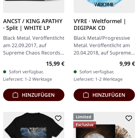
ANCST / KING APATHY
VYRE · Weltformel |
· Split | WHITE LP
DIGIPAK CD
Black Metal. Veröffentlicht
Black Metal/Progressive
am 22.09.2017, auf
Metal. Veröffentlicht am
Supreme Chaos Records.
20.04.2018, auf Supreme
Weißes Vinyl, limitiert auf
Chaos Records. Limitierte
Regulärer Preis:
Regulär
15,99 €
9,99 €
nur 300
Erstauflage als CD im
Sofort verfügbar,
Sofort verfügbar,
handnummerierte
DigiPak. Schnall Dich an,…
Lieferzeit: 1-2 Werktage
Lieferzeit: 1-2 Werktage
Exemplare. Diese…
HINZUFÜGEN
HINZUFÜGEN
Limited
Exclusive