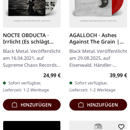
NOCTE OBDUCTA ·
AGALLOCH · Ashes
Irrlicht (Es schlägt
Against The Grain |
dem Mond ein kaltes
TRANSPARENT RED
Black Metal. Veröffentlicht
Black Metal. Veröffentlicht
Herz) (B-Stock) |
2LP
am 16.04.2021, auf
am 29.08.2025, auf
SPLATTER 2LP
Supreme Chaos Records.
Eisenwald. Händler-
Ultra Clear Doppel-Vinyl
Exlusiv. Transparent rotes
Regulärer Preis:
Reguläre
24,99 €
39,99 €
mit grauen, weißen und
Doppel-Vinyl im Triple
Sofort verfügbar,
Sofort verfügbar,
schwarzen Splatters im…
Gatefold Cover mit…
Lieferzeit: 1-2 Werktage
Lieferzeit: 1-2 Werktage
HINZUFÜGEN
HINZUFÜGEN