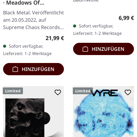
· Meadows Of
Nostalgia | BLACK 2LP
Black Metal. Veröffentlicht
Regulär
6,99 €
am 20.05.2022, auf
Sofort verfügbar,
Supreme Chaos Records.
Lieferzeit: 1-2 Werktage
Schwarzes Doppel-Vinyl
Regulärer Preis:
21,99 €
im Gatefold-Cover mit
Sofort verfügbar,
HINZUFÜGEN
bedrucktem Insert,
Lieferzeit: 1-2 Werktage
limitiert auf…
HINZUFÜGEN
Limited
Limited