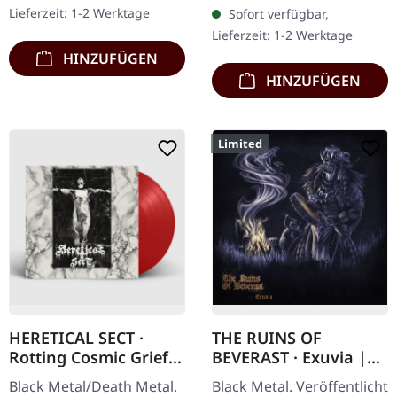
Heretoir liefern mit
Forgotten Tomb kehren
Lieferzeit: 1-2 Werktage
Sofort verfügbar,
„Substanz" etwas…
mit ihrem eindringlichen
Lieferzeit: 1-2 Werktage
Werk "..…
HINZUFÜGEN
HINZUFÜGEN
Limited
HERETICAL SECT ·
THE RUINS OF
Rotting Cosmic Grief |
BEVERAST · Exuvia |
RED LP
DIGIPAK CD
Black Metal/Death Metal.
Black Metal. Veröffentlicht