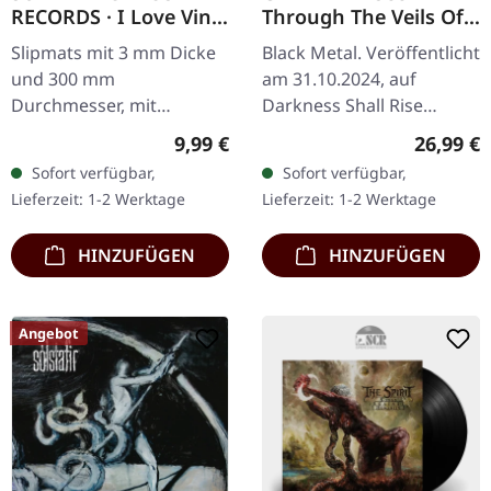
RECORDS · I Love Vinyl
Through The Veils Of
| SLIPMAT
Darkness | BLACK LP
Slipmats mit 3 mm Dicke
Black Metal. Veröffentlicht
und 300 mm
am 31.10.2024, auf
Durchmesser, mit
Darkness Shall Rise
unserem beliebten "I Love
Productions. Schwarzes
Regulärer Preis:
Reguläre
9,99 €
26,99 €
Vinyl" Aufdruck, optisch
Vinyl. Das verehrte Album
Sofort verfügbar,
Sofort verfügbar,
wie eine LP aufgemacht.
"Seen Through The Veils
Lieferzeit: 1-2 Werktage
Lieferzeit: 1-2 Werktage
Zweite Auflage…
Of…
HINZUFÜGEN
HINZUFÜGEN
Angebot