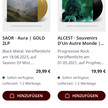
SAOR · Aura | GOLD
ALCEST · Souvenirs
2LP
D'Un Autre Monde |
BLACK LP
Black Metal. Veröffentlicht
Progressive Rock.
am 18.08.2023, auf
Veröffentlicht am
Season Of Mist.
01.05.2021, auf Prophecy
Goldfarbenes Doppel-
Productions. Schwarzes
Regulärer Preis:
Reguläre
29,99 €
19,99 €
Vinyl, limitiert auf 300
Vinyl mit Insert.
Sofort verfügbar,
Sofort verfügbar,
Stück im Gatefold-Cover.
Veröffentlicht im Jahr
Lieferzeit: 1-2 Werktage
Lieferzeit: 1-2 Werktage
"Aura" von Saor…
2007 markiert das…
HINZUFÜGEN
HINZUFÜGEN