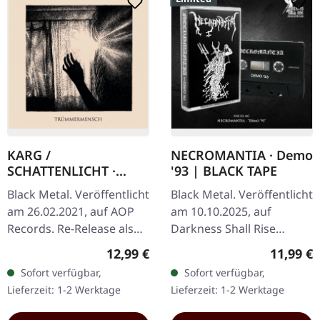
KARG /
NECROMANTIA · Demo
SCHATTENLICHT ·
'93 | BLACK TAPE
Trümmermensch |
Black Metal. Veröffentlicht
Black Metal. Veröffentlicht
DIGIPAK CD
am 26.02.2021, auf AOP
am 10.10.2025, auf
Records. Re-Release als
Darkness Shall Rise
DigiPak. Diese Split-
Productions. Schwarze
Regulärer Preis:
Reguläre
12,99 €
11,99 €
Veröffentlichung bringt
Musik-Kassette mit 3-
Sofort verfügbar,
Sofort verfügbar,
zwei von Deutschlands…
teiligem J-Card. Replik des
Lieferzeit: 1-2 Werktage
Lieferzeit: 1-2 Werktage
originalen…