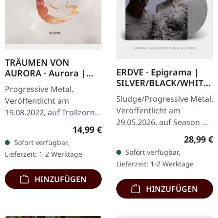
TRÄUMEN VON
ERDVE · Epigrama |
AURORA · Aurora |
SILVER/BLACK/WHITE
DIGI
Progressive Metal.
LP
Sludge/Progressive Metal.
Veröffentlicht am
Veröffentlicht am
19.08.2022, auf Trollzorn
29.05.2026, auf Season Of
Records. Digipak. 1
Regulärer Preis:
14,99 €
Mist. Silbernes, schwarzes
AURORA I 2 GRAM UND
Reguläre
28,99 €
Sofort verfügbar,
und weißes marmoriertes
VERVE 3 AURORA II 4
Sofort verfügbar,
Lieferzeit: 1-2 Werktage
Vinyl im Gatefold-Cover.…
EPIPHANIE 5 ESSENZ
Lieferzeit: 1-2 Werktage
DER…
HINZUFÜGEN
HINZUFÜGEN