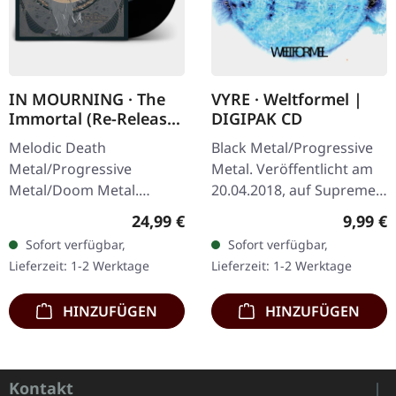
IN MOURNING · The
VYRE · Weltformel |
Immortal (Re-Release)
DIGIPAK CD
| BLACK LP
Melodic Death
Black Metal/Progressive
Metal/Progressive
Metal. Veröffentlicht am
Metal/Doom Metal.
20.04.2018, auf Supreme
Veröffentlicht am
Chaos Records. Limitierte
Regulärer Preis:
Regulär
24,99 €
9,99 €
27.03.2026, auf Supreme
Erstauflage als CD im
Sofort verfügbar,
Sofort verfügbar,
Chaos Records.
DigiPak. Schnall Dich an,…
Lieferzeit: 1-2 Werktage
Lieferzeit: 1-2 Werktage
Schwarzes Vinyl mit
Insert. Zweite Auflage…
HINZUFÜGEN
HINZUFÜGEN
Kontakt