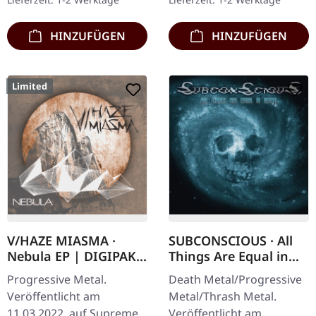
Geheimtipp…
Black Metal mit…
HINZUFÜGEN
HINZUFÜGEN
Limited
V/HAZE MIASMA ·
SUBCONSCIOUS · All
Nebula EP | DIGIPAK
Things Are Equal in
CD
Death | CD
Progressive Metal.
Death Metal/Progressive
Veröffentlicht am
Metal/Thrash Metal.
11.03.2022, auf Supreme
Veröffentlicht am