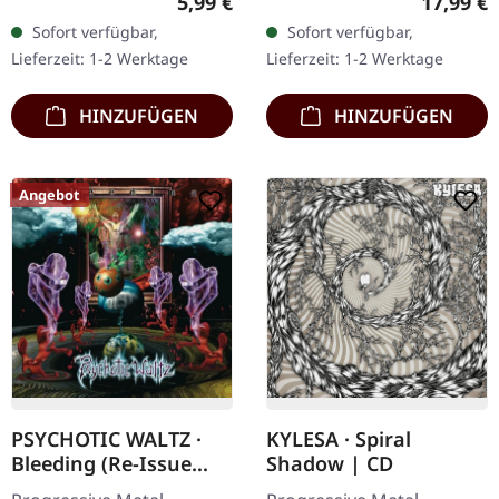
Regulärer Preis:
Reguläre
5,99 €
17,99 €
Mist. CD im Jewelcase.
CD in Jewelcase in O-Card.
Sofort verfügbar,
Sofort verfügbar,
Ghost Brigades 'IV - One
CD 1 – Album + Bonus
Lieferzeit: 1-2 Werktage
Lieferzeit: 1-2 Werktage
with the Storm'…
Tracks (73…
HINZUFÜGEN
HINZUFÜGEN
Angebot
PSYCHOTIC WALTZ ·
KYLESA · Spiral
Bleeding (Re-Issue
Shadow | CD
2024) | DIGIPAK 2CD