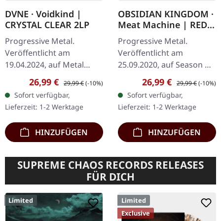
DVNE · Voidkind |
OBSIDIAN KINGDOM ·
CRYSTAL CLEAR 2LP
Meat Machine | RED
2LP
Progressive Metal.
Progressive Metal.
Veröffentlicht am
Veröffentlicht am
19.04.2024, auf Metal
25.09.2020, auf Season Of
Blade Records. Crystal
Mist. Rotes Doppel-Vinyl
Verkaufspreis:
Regulärer Preis:
Verkaufspreis:
Regulärer Preis:
26,99 €
26,99 €
29,99 €
(-10%)
29,99 €
(-10%)
Clear Doppel-Vinyl,
in Gatefold-Cover.
Sofort verfügbar,
Sofort verfügbar,
limitiert auf 300
Limitiert auf 350
Lieferzeit: 1-2 Werktage
Lieferzeit: 1-2 Werktage
Exemplare. Die
Exemplare. Obsidian…
schottische…
HINZUFÜGEN
HINZUFÜGEN
SUPREME CHAOS RECORDS RELEASES
FÜR DICH
Limited
Limited
Exclusive