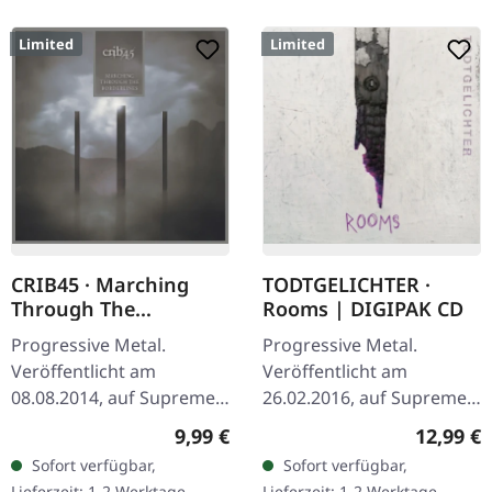
Limited
Limited
CRIB45 · Marching
TODTGELICHTER ·
Through The
Rooms | DIGIPAK CD
Borderlines | DIGIPAK
Progressive Metal.
Progressive Metal.
CD
Veröffentlicht am
Veröffentlicht am
08.08.2014, auf Supreme
26.02.2016, auf Supreme
Chaos Records. Limitierte
Chaos Records. Limitierte
Regulärer Preis:
Reguläre
9,99 €
12,99 €
CD im DigiPak. CRIB45 aus
CD im DigiPak.
Sofort verfügbar,
Sofort verfügbar,
Finnland sind ein kleiner
Hinreißender Avantgarde
Lieferzeit: 1-2 Werktage
Lieferzeit: 1-2 Werktage