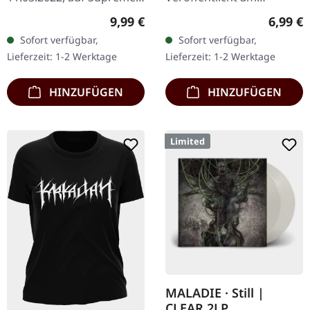
Chaos Records. Limitierte
08.08.2008, auf Supreme
Regulärer Preis:
Regulär
9,99 €
6,99 €
DigiPak-Auflage von nur
Chaos Records. CD im
Sofort verfügbar,
Sofort verfügbar,
300 handnummerierten
Jewelcase mit 8-seitigem
Lieferzeit: 1-2 Werktage
Lieferzeit: 1-2 Werktage
Exemplaren!…
Booklet.…
HINZUFÜGEN
HINZUFÜGEN
Limited
MALADIE · Still |
CLEAR 2LP