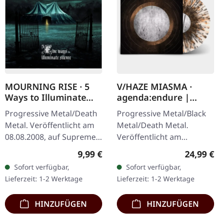
MOURNING RISE · 5
V/HAZE MIASMA ·
Ways to Illuminate
agenda:endure |
Silence | DIGIPAK CD
SPLATTER LP
Progressive Metal/Death
Progressive Metal/Black
Metal. Veröffentlicht am
Metal/Death Metal.
08.08.2008, auf Supreme
Veröffentlicht am
Chaos Records. Limitierte
08.12.2023, auf Supreme
Regulärer Preis:
Reguläre
9,99 €
24,99 €
CD-Version im DigiPak mit
Chaos Records. SCR
Sofort verfügbar,
Sofort verfügbar,
12-seitgem Booklet.…
Exklusives Ultra
Lieferzeit: 1-2 Werktage
Lieferzeit: 1-2 Werktage
Clear/Silber/Gold/Schwar
z…
HINZUFÜGEN
HINZUFÜGEN