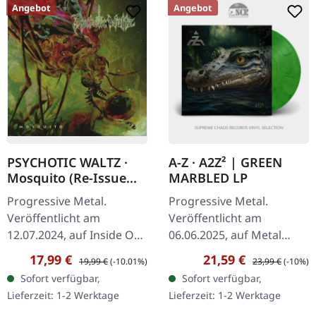
Angebot
Angebot
PSYCHOTIC WALTZ ·
A-Z · A2Z² | GREEN
Mosquito (Re-Issue
MARBLED LP
2024) | DIGIPAK 2CD
Progressive Metal.
Progressive Metal.
Veröffentlicht am
Veröffentlicht am
12.07.2024, auf Inside Out
06.06.2025, auf Metal
Music. Re-Release als
Blade Records. Grün
Verkaufspreis:
Regulärer Preis:
Verkaufspreis:
Regulärer Preis:
17,99 €
21,59 €
19,99 €
(-10.01%)
23,99 €
(-10%)
Doppel-CD mit neu
"Jungle Marbled" Vinyl.
Sofort verfügbar,
Sofort verfügbar,
gemastertem Album und
Verdammt, das ist genau
Lieferzeit: 1-2 Werktage
Lieferzeit: 1-2 Werktage
Bonus-CD im DigiPak.…
das, was wir jetzt…