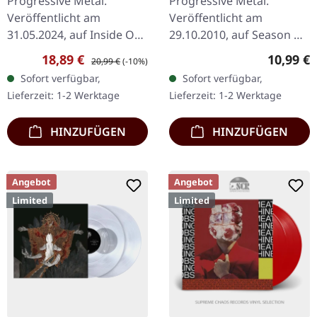
Progressive Metal.
Progressive Metal.
Veröffentlicht am
Veröffentlicht am
31.05.2024, auf Inside Out
29.10.2010, auf Season Of
Music. Re-Release als
Mist. CD im Jewelcase
Verkaufspreis:
Regulärer Preis:
Reguläre
18,89 €
10,99 €
20,99 €
(-10%)
Doppel-CD mit neu
Kylesa liefern mit "Spiral
Sofort verfügbar,
Sofort verfügbar,
gemastertem Album und
Shadow" eine
Lieferzeit: 1-2 Werktage
Lieferzeit: 1-2 Werktage
Bonus-CD im DigiPak.…
faszinierende Reise…
HINZUFÜGEN
HINZUFÜGEN
Angebot
Angebot
Limited
Limited