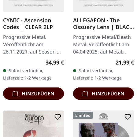
CYNIC · Ascension
ALLEGAEON · The
Codes | CLEAR 2LP
Ossuary Lens | BLACK
LP
Progressive Metal.
Progressive Metal/Death
Veröffentlicht am
Metal. Veröffentlicht am
26.11.2021, auf Season Of
04.04.2025, auf Metal
Mist. Transparentes
Blade Records. Schwarzes
Regulärer Preis:
Reguläre
34,99 €
21,99 €
Doppel-Vinyl im Triple
Vinyl mit Insert, limitiert
Sofort verfügbar,
Sofort verfügbar,
Gatefold-Cover mit 8-
auf 300 Exemplare.…
Lieferzeit: 1-2 Werktage
Lieferzeit: 1-2 Werktage
seitigem Booklet,…
HINZUFÜGEN
HINZUFÜGEN
Limited