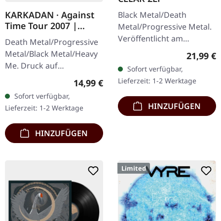
KARKADAN · Against
Black Metal/Death
Time Tour 2007 |
Metal/Progressive Metal.
GIRLIE
Veröffentlicht am
Death Metal/Progressive
10.04.2015, auf Supreme
Metal/Black Metal/Heavy
Reguläre
21,99 €
Chaos Records.
Me. Druck auf
Sofort verfügbar,
Transparentes Doppel-
Vorderseite und
Lieferzeit: 1-2 Werktage
Regulärer Preis:
14,99 €
Vinyl im schweren…
Rückseite. Front Logo,
Sofort verfügbar,
Rückseite: Tourdaten.
HINZUFÜGEN
Lieferzeit: 1-2 Werktage
100% Baumwolle
HINZUFÜGEN
Limited