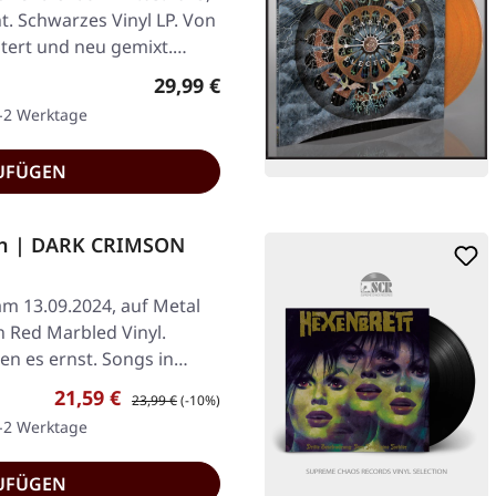
 Schwarzes Vinyl LP. Von
tert und neu gemixt.…
Regulärer Preis:
29,99 €
1-2 Werktage
UFÜGEN
son | DARK CRIMSON
am 13.09.2024, auf Metal
 Red Marbled Vinyl.
en es ernst. Songs in…
Verkaufspreis:
Regulärer Preis:
21,59 €
23,99 €
(-10%)
1-2 Werktage
UFÜGEN