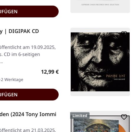
UFÜGEN
ry | DIGIPAK CD
ffentlicht am 19.09.2025,
. CD im 6-seitigen
e…
Regulärer Preis:
12,99 €
1-2 Werktage
UFÜGEN
den (2024 Tony Iommi
Limited
ffentlicht am 21.03.2025,