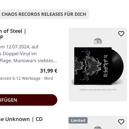
 CHAOS RECORDS RELEASES FÜR DICH
of Steel |
LP
am 12.07.2024, auf
s Doppel-Vinyl im
Auflage. Manowars siebtes…
Regulärer Preis:
31,99 €
ferzeit 6-12 Werktage - Wird
UFÜGEN
The Unknown | CD
Limited