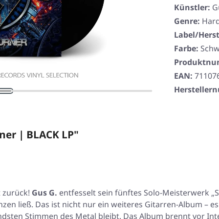
Künstler:
G
Genre:
Hard
Label/Herst
Farbe:
Schw
Produktn
EAN:
71107
Herstelle
rner | BLACK LP"
t zurück!
Gus G.
entfesselt sein fünftes Solo-Meisterwerk 
hzen ließ. Das ist nicht nur ein weiteres Gitarren-Album – es
sten Stimmen des Metal bleibt. Das Album brennt vor Inte