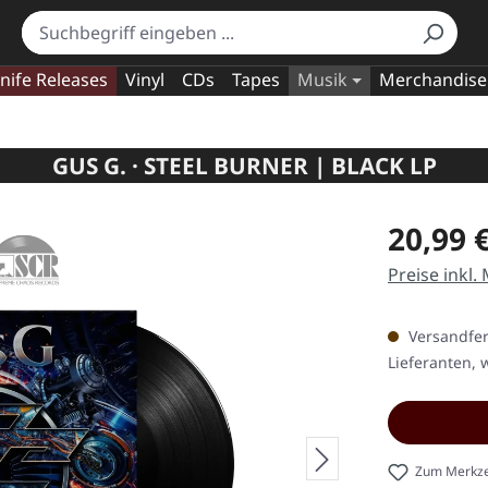
nife Releases
Vinyl
CDs
Tapes
Musik
Merchandise
GUS G. · STEEL BURNER | BLACK LP
Regulärer Pr
20,99 
Preise inkl.
Versandfert
Lieferanten, w
Zum Merkze