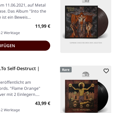
am 11.06.2021, auf Metal
ase. Das Album "Into the
 ist ein Beweis…
Regulärer Preis:
11,99 €
1-2 Werktage
UFÜGEN
To Self-Destruct |
Rare
eröffentlicht am
ords. "Flame Orange"
ver mit 2 Einlegern.…
Regulärer Preis:
43,99 €
1-2 Werktage