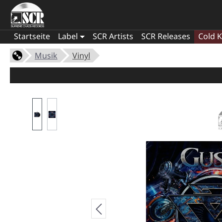
Startseite
Label
SCR Artists
SCR Releases
Cold K
Musik
Vinyl