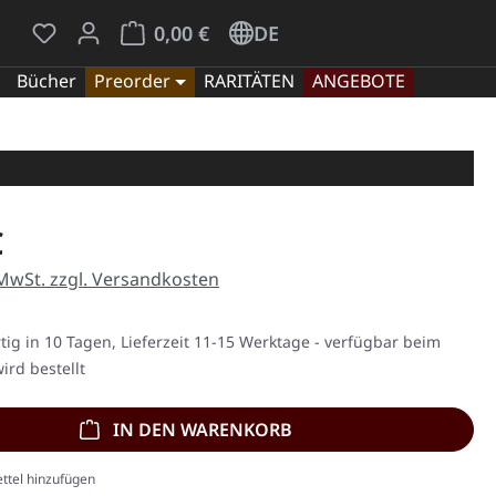
Du hast 0 Produkte auf dem Merkzettel
Warenkorb enthält 0 Positionen. Der Gesamt
0,00 €
DE
Bücher
Preorder
RARITÄTEN
ANGEBOTE
eis:
€
 MwSt. zzgl. Versandkosten
ig in 10 Tagen, Lieferzeit 11-15 Werktage - verfügbar beim
ird bestellt
IN DEN WARENKORB
ttel hinzufügen