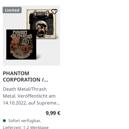
Limited
PHANTOM
CORPORATION /
HARROWED · Split |
Death Metal/Thrash
DIGIPAK CD
Metal. Veröffentlicht am
14.10.2022, auf Supreme
Chaos Records. Wende-
Regulärer Preis:
9,99 €
DigiPak mit je einer Band
Sofort verfügbar,
auf einer Seite und 8-
Lieferzeit: 1-2 Werktage