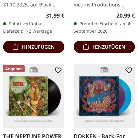
2LP
31.10.2025, auf Black
Victims Productions.
Lodge. Transparent
Schwarzes Vinyl im
Regulärer Preis:
Reguläre
31,99 €
20,99 €
Türkis/Schwarz
Standard-Cover. Es gibt
Sofort verfügbar,
Preorder. Erscheint am 4.
marmoriertes Doppel-
diese seltenen Platten, bei
Lieferzeit: 1-2 Werktage
September 2026
Vinyl. 180g Vinyl.
denen…
Sarayasign…
HINZUFÜGEN
HINZUFÜGEN
Angebot
THE NEPTUNE POWER
DOKKEN · Back For