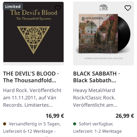
Limited
THE DEVIL'S BLOOD ·
BLACK SABBATH ·
The Thousandfold
Black Sabbath
Epicentre | ARTBOOK
(Remastered) | BLACK
Hard Rock. Veröffentlicht
Heavy Metal/Hard
CD
LP
am 11.11.2011, auf Ván
Rock/Classic Rock.
Records. Limitiertes
Veröffentlicht am
Hardcover-Artbook im
20.04.2015, auf Sanctuary
Regulärer Preis:
Reguläre
16,99 €
26,99 €
Format 22x22cm mit
Records. Schwarzes Vinyl,
Versandfertig in 5 Tagen,
Sofort verfügbar,
Heißprägedruck, 36-
2009 remasterte Version.
Lieferzeit 6-12 Werktage -
Lieferzeit: 1-2 Werktage
seitigem Booklet mit…
Das…