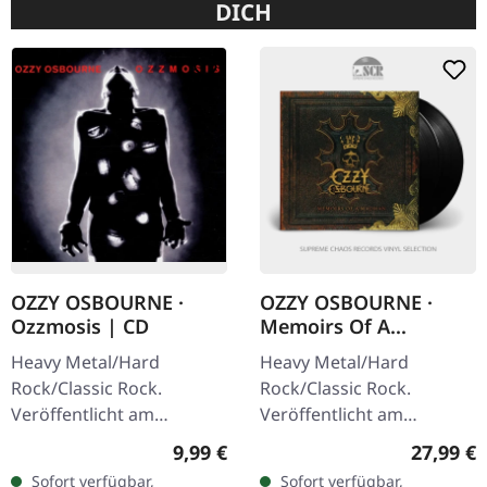
DICH
OZZY OSBOURNE ·
OZZY OSBOURNE ·
Ozzmosis | CD
Memoirs Of A
Madman | BLACK 2LP
Heavy Metal/Hard
Heavy Metal/Hard
Rock/Classic Rock.
Rock/Classic Rock.
Veröffentlicht am
Veröffentlicht am
24.06.2002, auf Sony
08.06.2018, auf Sony
Regulärer Preis:
Reguläre
9,99 €
27,99 €
Music. CD im Jewelcase.
Music. Schwarzes Doppel-
Sofort verfügbar,
Sofort verfügbar,