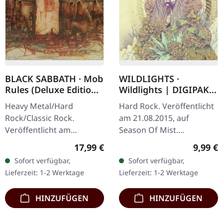
BLACK SABBATH · Mob
WILDLIGHTS ·
Rules (Deluxe Edition)
Wildlights | DIGIPAK
| 2CD
CD
Heavy Metal/Hard
Hard Rock. Veröffentlicht
Rock/Classic Rock.
am 21.08.2015, auf
Veröffentlicht am
Season Of Mist.
09.04.2010, auf Sanctuary
Erstauflage als CD im
Regulärer Preis:
Regulär
17,99 €
9,99 €
Records. 2CD Deluxe
DigiPak. Wildlights
Sofort verfügbar,
Sofort verfügbar,
Edition im Jewelcase.
stürmen mit ihrem
Lieferzeit: 1-2 Werktage
Lieferzeit: 1-2 Werktage
Black Sabbaths "Mob
selbstbetitelten Debüt
Rules"…
auf…
HINZUFÜGEN
HINZUFÜGEN