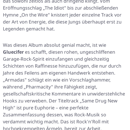
das sowohl zeitlos als auch dringend klingt. Vom
Eröffnungsschlag „The Idiot" bis zur abschließenden
Hymne „On the Wire" knistert jeder einzelne Track vor
der Art von Energie, die diese Jungs überhaupt erst zu
Legenden gemacht hat.
Was dieses Album absolut genial macht, ist wie
Gluecifer
es schafft, diesen rohen, ungeschliffenen
Garage-Rock-Spirit einzufangen und gleichzeitig
Schichten von Raffinesse hinzuzufügen, die nur durch
Jahre des Feilens am eigenen Handwerk entstehen.
„Armadas" schlägt ein wie ein Vorschlaghammer,
während „Pharmacity" ihre Fähigkeit zeigt,
gesellschaftskritische Kommentare in unwiderstehliche
Hooks zu verweben. Der Titeltrack „Same Drug New
High" ist pure Euphorie – eine perfekte
Zusammenfassung dessen, was Rock-Musik so
verdammt wichtig macht. Das ist Rock'n'Roll mit
hochgekrempelten Ärmeln, bereit zur Arbeit.