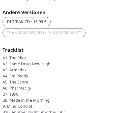
Andere Versionen
DIGIPAK CD · 15,99 €
TRANSPARENT RED LP · AUSVERKAUFT
Tracklist
A1. The Idiot
A2. Same Drug New High
A3. Armadas
A4. I'm Ready
A5. The Score
A6. Pharmacity
B7. 1996
B8. Made in the Morning
9. Mind Control
B10. Another Night, Another City