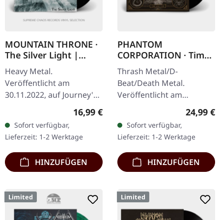
MOUNTAIN THRONE ·
PHANTOM
The Silver Light |
CORPORATION · Time
BLACK LP
And Tide | BLACK LP
Heavy Metal.
Thrash Metal/D-
Veröffentlicht am
Beat/Death Metal.
30.11.2022, auf Journey's
Veröffentlicht am
End Records. Schwarzes
12.12.2025, auf Supreme
Regulärer Preis:
Reguläre
16,99 €
24,99 €
Vinyl mit Insert, limitiert
Chaos Records.
Sofort verfügbar,
Sofort verfügbar,
auf 200 Exemplare.
Schwarzes Vinyl mit
Lieferzeit: 1-2 Werktage
Lieferzeit: 1-2 Werktage
Kommt mit Mountain…
Insert. Vinyl-
Spezifikationen: ·…
HINZUFÜGEN
HINZUFÜGEN
Limited
Limited