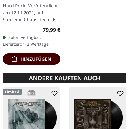
WOODEN LP/CD/TAPE
Hard Rock. Veröffentlicht
BOX
am 12.11.2021, auf
Supreme Chaos Records.
Extrem schwere braune
Regulärer Preis:
79,99 €
Holzbox mit Logo und
Sofort verfügbar,
Nummerierung, limitiert
Lieferzeit: 1-2 Werktage
auf nur 100…
HINZUFÜGEN
ANDERE KAUFTEN AUCH
Limited