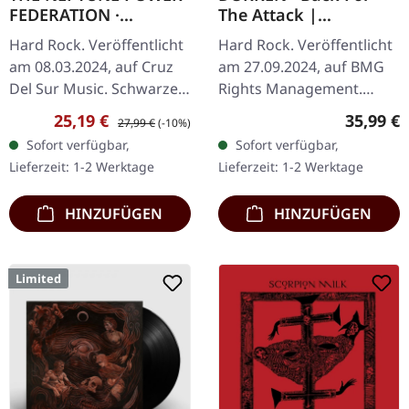
FEDERATION ·
The Attack |
Goodnight My
MAGENTA/SKY BLUE
Hard Rock. Veröffentlicht
Hard Rock. Veröffentlicht
Children | BLACK LP
2LP
am 08.03.2024, auf Cruz
am 27.09.2024, auf BMG
Del Sur Music. Schwarzes
Rights Management.
Vinyl im Gatefold-Cover.
Magenta/Sky Blue
Verkaufspreis:
Regulärer Preis:
Reguläre
25,19 €
35,99 €
27,99 €
(-10%)
The Neptune Power
Doppel-Vinyl. Dokkens
Sofort verfügbar,
Sofort verfügbar,
Federation liefert mit…
drittes Studioalbum "Back
Lieferzeit: 1-2 Werktage
Lieferzeit: 1-2 Werktage
For The Attack"…
HINZUFÜGEN
HINZUFÜGEN
Limited