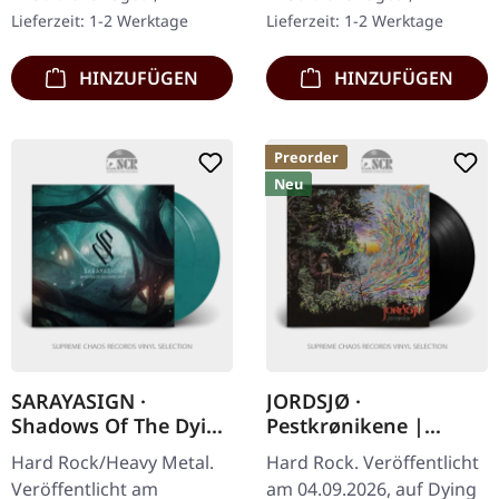
"Ozzmosis" aus dem Jahr
Vinyl im Gatefold-Cover.
Lieferzeit: 1-2 Werktage
Lieferzeit: 1-2 Werktage
1995 markierte einen…
Diese umfassende
Sammlung…
HINZUFÜGEN
HINZUFÜGEN
Preorder
Neu
SARAYASIGN ·
JORDSJØ ·
Shadows Of The Dying
Pestkrønikene |
Light |
BLACK LP
Hard Rock/Heavy Metal.
Hard Rock. Veröffentlicht
TURQUOISE/BLACK
Veröffentlicht am
am 04.09.2026, auf Dying