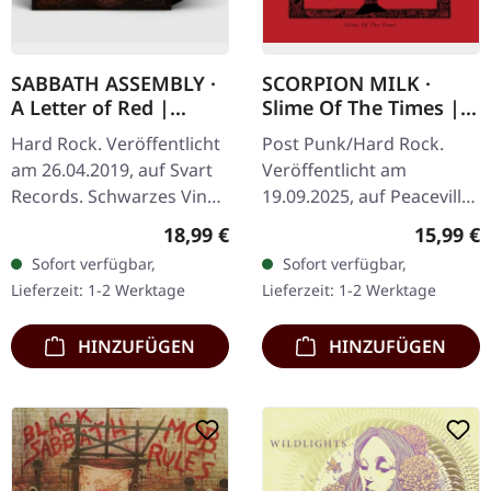
SABBATH ASSEMBLY ·
SCORPION MILK ·
A Letter of Red |
Slime Of The Times |
BLACK LP
CD
Hard Rock. Veröffentlicht
Post Punk/Hard Rock.
am 26.04.2019, auf Svart
Veröffentlicht am
Records. Schwarzes Vinyl
19.09.2025, auf Peaceville
mit Insert, limitiert auf
Records. CD im Jewelcase.
Regulärer Preis:
Reguläre
18,99 €
15,99 €
300 Exemplare. Es gibt
Mat McNerney hat mit
Sofort verfügbar,
Sofort verfügbar,
Alben, die schleichen…
Scorpion Milk etwas
Lieferzeit: 1-2 Werktage
Lieferzeit: 1-2 Werktage
wahrhaft Wildes…
HINZUFÜGEN
HINZUFÜGEN