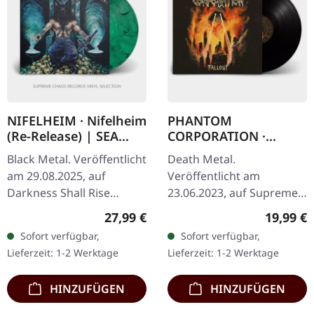
NIFELHEIM · Nifelheim
PHANTOM
(Re-Release) | SEA
CORPORATION ·
BLUE/BLACK LP
Fallout | BLACK LP
Black Metal. Veröffentlicht
Death Metal.
am 29.08.2025, auf
Veröffentlicht am
Darkness Shall Rise
23.06.2023, auf Supreme
Productions. Zweite
Chaos Records.
Regulärer Preis:
Reguläre
27,99 €
19,99 €
Auflage. Transparent
Schwarzes Vinyl mit
Sofort verfügbar,
Sofort verfügbar,
Meerblau/Schwarz
Insert, limitiert auf 300
Lieferzeit: 1-2 Werktage
Lieferzeit: 1-2 Werktage
marmoriertes Vinyl mit…
handnummerierte
Exemplare. Vinyl…
HINZUFÜGEN
HINZUFÜGEN