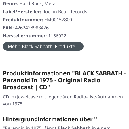
Genre:
Hard Rock, Metal
Label/Hersteller:
Rockin Bear Records
Produktnummer:
EM00157800
EAN:
4262428983426
Herstellernummer:
1156922
Mehr ‚Black Sabbath‘ Produkte...
Produktinformationen "BLACK SABBATH ·
Paranoid In 1975 - Original Radio
Broadcast | CD"
CD im Jewelcase mit legendären Radio-Live-Aufnahmen
von 1975.
Hintergrundinformationen über ''
"Paranoid in 1975"
fängt
Black Sabbath
in einem