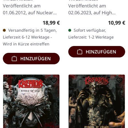
& Rehearsals '84-'85 |
Veröffentlicht am
Veröffentlicht am
CD
01.06.2012, auf Nuclear
02.06.2023, auf High
Blast Records. CD im
Roller Records. CD im
Regulärer Preis:
Reguläre
18,99 €
10,99 €
Jewelcase. Nur wenige
Schuber. Roh, ungefiltert
Versandfertig in 5 Tagen,
Sofort verfügbar,
Bands haben es geschafft,
und absolut vernichtend –
Lieferzeit 6-12 Werktage -
Lieferzeit: 1-2 Werktage
so unerbittlich relevant…
diese Sammlung fängt…
Wird in Kürze eintreffen
HINZUFÜGEN
HINZUFÜGEN