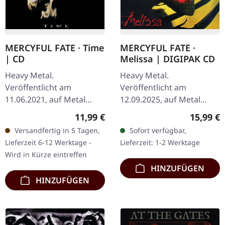
MERCYFUL FATE · Time
MERCYFUL FATE ·
| CD
Melissa | DIGIPAK CD
Heavy Metal.
Heavy Metal.
Veröffentlicht am
Veröffentlicht am
11.06.2021, auf Metal
12.09.2025, auf Metal
Blade Records. CD im
Blade Records. CD im
Regulärer Preis:
Reguläre
11,99 €
15,99 €
Jewelcase. "Time" von
DigiPak. "Melissa" ist ein
Versandfertig in 5 Tagen,
Sofort verfügbar,
Mercyful Fate ist ein
monumentales Kapitel in
Lieferzeit 6-12 Werktage -
Lieferzeit: 1-2 Werktage
Meisterwerk der dunklen
den Annalen der…
Wird in Kürze eintreffen
Kunst…
HINZUFÜGEN
HINZUFÜGEN