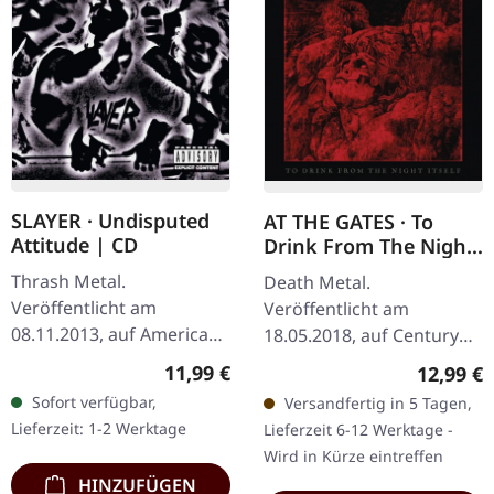
SLAYER · Undisputed
AT THE GATES · To
Attitude | CD
Drink From The Night
Itself | CD
Thrash Metal.
Death Metal.
Veröffentlicht am
Veröffentlicht am
08.11.2013, auf American
18.05.2018, auf Century
Recordings. CD im
Media Records. CD im
Regulärer Preis:
11,99 €
Reguläre
12,99 €
Jewelcase. Slayer haben
Jewelcase. Die Götter des
Sofort verfügbar,
Versandfertig in 5 Tagen,
ihre Einflüsse schon
schwedischen Melodic
Lieferzeit: 1-2 Werktage
Lieferzeit 6-12 Werktage -
immer auf den
Death Metal schlagen…
Wird in Kürze eintreffen
blutbespritzten…
HINZUFÜGEN