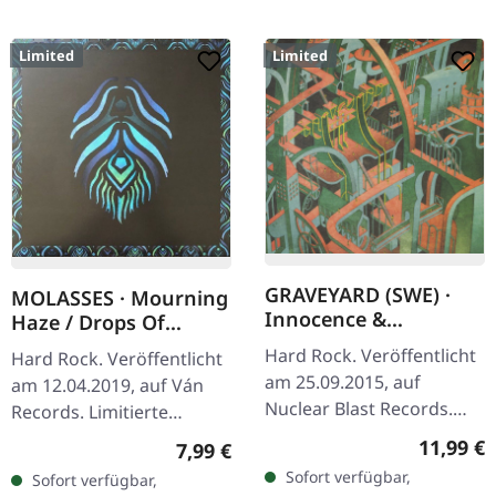
Limited
Limited
GRAVEYARD (SWE) ·
MOLASSES · Mourning
Innocence &
Haze / Drops Of
Decadence | DIGIPAK
Sunlight | DIGIPAK CD
Hard Rock. Veröffentlicht
Hard Rock. Veröffentlicht
CD
am 25.09.2015, auf
am 12.04.2019, auf Ván
Nuclear Blast Records.
Records. Limitierte
Limitiertes DigiPak mit
Edition, nummeriert,
Reguläre
11,99 €
Regulärer Preis:
7,99 €
Bonus-Song. Die
Digipak-CD mit
Sofort verfügbar,
Sofort verfügbar,
schwedischen Rocker
ausklappbarem Cover auf