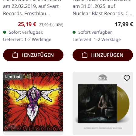
am 22.02.2019, auf Svart
am 31.01.2025, auf
Records. Frostblau
Nuclear Blast Records. CD
marmoriertes Vinyl im
mit Jewelcase-
Verkaufspreis:
Regulärer Preis:
Reguläre
25,19 €
17,99 €
27,99 €
(-10%)
Gatefold-Cover mit
Verpackung. "Overdriver"
Sofort verfügbar,
Sofort verfügbar,
Schuber
von The Hellacopters ist
Lieferzeit: 1-2 Werktage
Lieferzeit: 1-2 Werktage
(Heißprägedruck) und…
ein…
HINZUFÜGEN
HINZUFÜGEN
Limited