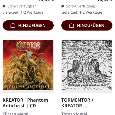
2019 Edition mit Bonus-
im Standard-Jewelcase.
Sofort verfügbar,
Sofort verfügbar,
Tracks inklusive Radio 1…
Remastered 2019 Edition
Lieferzeit: 1-2 Werktage
Lieferzeit: 1-2 Werktage
mit Bonus-Tracks
inklusive…
HINZUFÜGEN
HINZUFÜGEN
KREATOR · Phantom
TORMENTOR /
Antichrist | CD
KREATOR ·
Bonecrushing Demos
Thrash Metal.
Thrash Metal.