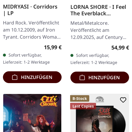
MIDRYASI · Corridors
LORNA SHORE · I Feel
| LP
The Everblack
Festering Within Me |
Hard Rock. Veröffentlicht
Metal/Metalcore.
GOLDEN 2LP
am 10.12.2009, auf Iron
Veröffentlicht am
Tyrant. Corridors Woman
12.09.2025, auf Century
Of Doom Steal My Breath
Media Records. Goldenes
Regulärer Preis:
15,99 €
Reguläre
54,99 €
The Cave Lize Another
Deluxe Doppel-Vinyl mit
Sofort verfügbar,
Sofort verfügbar,
Hell Within [Space Suite…
Gatefold-Cover im
Lieferzeit: 1-2 Werktage
Lieferzeit: 1-2 Werktage
Schuber mit…
HINZUFÜGEN
HINZUFÜGEN
B-Stock
Last Copies