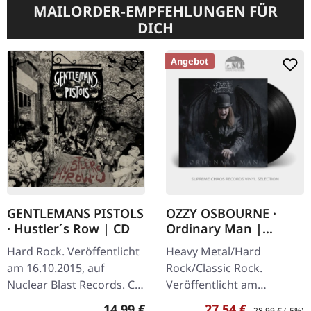
MAILORDER-EMPFEHLUNGEN FÜR
DICH
Angebot
GENTLEMANS PISTOLS
OZZY OSBOURNE ·
· Hustler´s Row | CD
Ordinary Man |
BLACK LP
Hard Rock. Veröffentlicht
Heavy Metal/Hard
am 16.10.2015, auf
Rock/Classic Rock.
Nuclear Blast Records. CD
Veröffentlicht am
im Jwelcase. Gentlemans
21.02.2020, auf Sony
Regulärer Preis:
Verkaufspreis:
Regulärer Preis
14,99 €
27,54 €
28,99 €
(-5%)