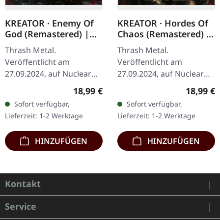
KREATOR · Enemy Of
KREATOR · Hordes Of
God (Remastered) |
Chaos (Remastered) |
CD
CD
Thrash Metal.
Thrash Metal.
Veröffentlicht am
Veröffentlicht am
27.09.2024, auf Nuclear
27.09.2024, auf Nuclear
Blast Records. CD im
Blast Records. CD im
Regulärer Preis:
Reguläre
18,99 €
18,99 €
Jewelcase. Manche Alben
Jewelcase. Als die
Sofort verfügbar,
Sofort verfügbar,
altern einfach nicht.
deutschen Thrash-
Lieferzeit: 1-2 Werktage
Lieferzeit: 1-2 Werktage
Kreators "Enemy Of
Legenden Kreator 2009
God"…
"Hordes of…
HINZUFÜGEN
HINZUFÜGEN
Kontakt
Service