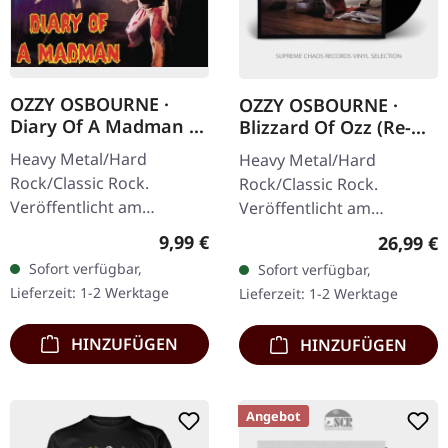
OZZY OSBOURNE ·
OZZY OSBOURNE ·
Diary Of A Madman |
Blizzard Of Ozz (Re-
CD
Release) (B-Stock) |
Heavy Metal/Hard
Heavy Metal/Hard
BLACK LP
Rock/Classic Rock.
Rock/Classic Rock.
Veröffentlicht am
Veröffentlicht am
03.06.2011, auf Sony
04.12.2015, auf Sony
Regulärer Preis:
9,99 €
Reguläre
26,99 €
Music. CD im Jewelcase
Music. Schwarzes Vinyl.
Sofort verfügbar,
Sofort verfügbar,
mit remasterten
Remastered. Re-Release.
Lieferzeit: 1-2 Werktage
Lieferzeit: 1-2 Werktage
Originalaufnahmen. Ozzy
B-Stock: Cover hat eine…
Osbournes…
HINZUFÜGEN
HINZUFÜGEN
Angebot