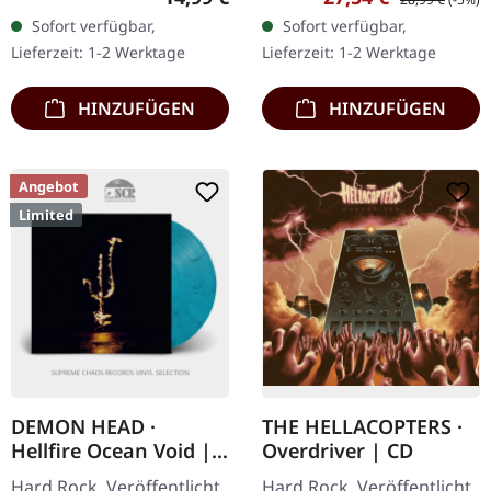
Pistols liefern mit
Music. Schwarzes Vinyl LP
Sofort verfügbar,
Sofort verfügbar,
"Hustler's Row" eine
im Standard 12" Cover.
Lieferzeit: 1-2 Werktage
Lieferzeit: 1-2 Werktage
Meisterklasse…
Ozzy Osbournes
zwölftes…
HINZUFÜGEN
HINZUFÜGEN
Angebot
Limited
DEMON HEAD ·
THE HELLACOPTERS ·
Hellfire Ocean Void |
Overdriver | CD
FROST SPLATTER LP
Hard Rock. Veröffentlicht
Hard Rock. Veröffentlicht