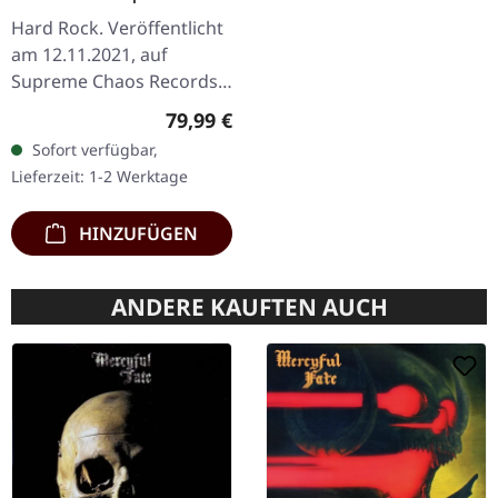
WOODEN LP/CD/TAPE
Hard Rock. Veröffentlicht
BOX
am 12.11.2021, auf
Supreme Chaos Records.
Extrem schwere braune
Regulärer Preis:
79,99 €
Holzbox mit Logo und
Sofort verfügbar,
Nummerierung, limitiert
Lieferzeit: 1-2 Werktage
auf nur 100…
HINZUFÜGEN
ANDERE KAUFTEN AUCH