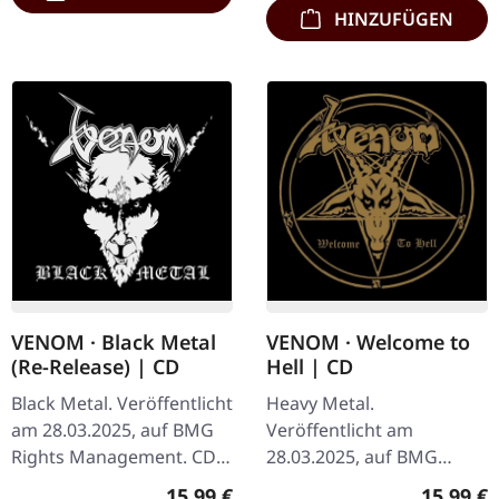
HINZUFÜGEN
VENOM · Black Metal
VENOM · Welcome to
(Re-Release) | CD
Hell | CD
Black Metal. Veröffentlicht
Heavy Metal.
am 28.03.2025, auf BMG
Veröffentlicht am
Rights Management. CD
28.03.2025, auf BMG
im Jewelcase. Remastered
Rights Management. CD
Regulärer Preis:
Reguläre
15,99 €
15,99 €