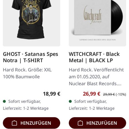
GHOST · Satanas Spes
WITCHCRAFT · Black
Notra | T-SHIRT
Metal | BLACK LP
Hard Rock. Größe: XXL
Hard Rock. Veröffentlicht
100% Baumwolle
am 01.05.2020, auf
Nuclear Blast Records.
Schwarzes Vinyl im
Regulärer Preis:
Verkaufspreis:
Regulärer Preis:
18,99 €
26,99 €
29,99 €
(-10%)
Gatefold-Cover. Nicht
Sofort verfügbar,
Sofort verfügbar,
eingschweißt aber neu.
Lieferzeit: 1-2 Werktage
Lieferzeit: 1-2 Werktage
Witchcraft war…
HINZUFÜGEN
HINZUFÜGEN