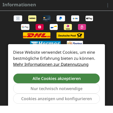
Informationen
Diese Website verwendet Cookies, um eine
bestmögliche Erfahrung bieten zu können.
Mehr Informationen zur Datennutzung
Zahlung und Versand
Widerrufsrecht und Rücksendung
Kontakt
Alle Cookies akzeptieren
Händleranfragen
Cookie-Voreinstellungen
Nur technisch notwendige
Werkzeu
Cookies anzeigen und konfigurieren
Alle Preise inkl. gesetzl. Mehrwertsteuer zzgl.
Versandkosten
und ggf. Nachnahmegebühren, wenn