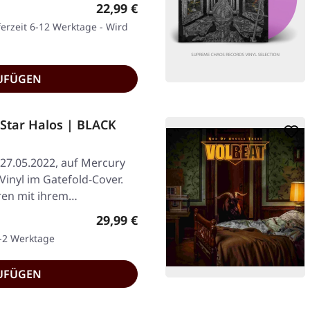
Regulärer Preis:
22,99 €
ferzeit 6-12 Werktage - Wird
UFÜGEN
Star Halos | BLACK
 27.05.2022, auf Mercury
inyl im Gatefold-Cover.
ren mit ihrem…
Regulärer Preis:
29,99 €
1-2 Werktage
UFÜGEN