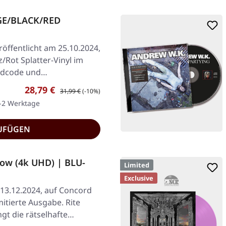
IGE/BLACK/RED
öffentlicht am 25.10.2024,
z/Rot Splatter-Vinyl im
adcode und…
Verkaufspreis:
Regulärer Preis:
28,79 €
31,99 €
(-10%)
1-2 Werktage
UFÜGEN
Now (4k UHD) | BLU-
Limited
Exclusive
 13.12.2024, auf Concord
mitierte Ausgabe. Rite
gt die rätselhafte…