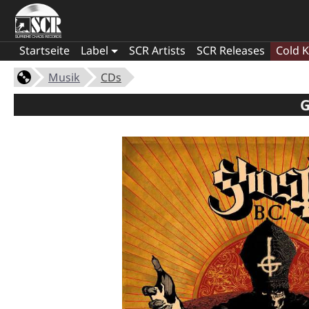
Startseite
Label
SCR Artists
SCR Releases
Cold K
Musik
CDs
G