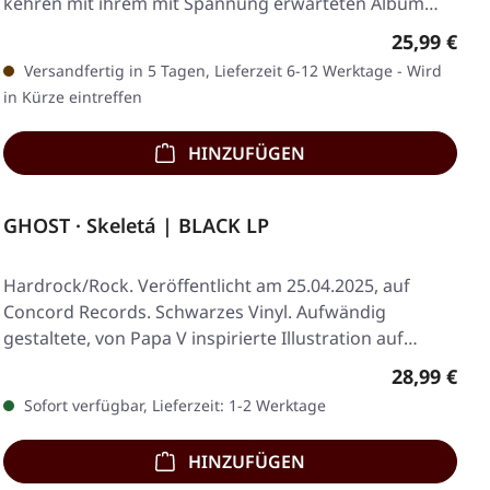
kehren mit ihrem mit Spannung erwarteten Album
"The End"…
Regulärer 
25,99 €
Versandfertig in 5 Tagen, Lieferzeit 6-12 Werktage - Wird
in Kürze eintreffen
HINZUFÜGEN
GHOST · Skeletá | BLACK LP
Hardrock/Rock. Veröffentlicht am 25.04.2025, auf
Concord Records. Schwarzes Vinyl. Aufwändig
gestaltete, von Papa V inspirierte Illustration auf…
Regulärer 
28,99 €
Sofort verfügbar, Lieferzeit: 1-2 Werktage
HINZUFÜGEN