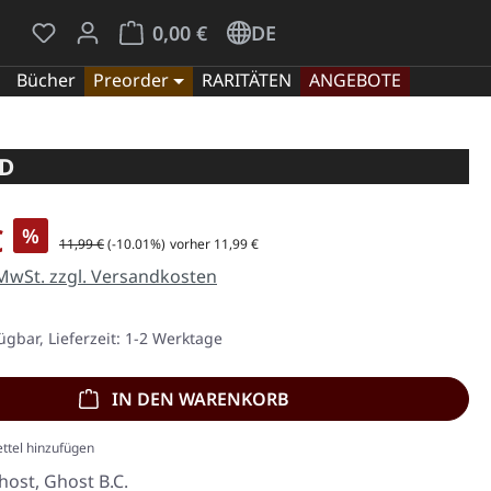
Du hast 0 Produkte auf dem Merkzettel
Warenkorb enthält 0 Positionen. Der Gesamt
0,00 €
DE
Bücher
Preorder
RARITÄTEN
ANGEBOTE
CD
is:
€
%
Regulärer Preis:
11,99 €
(-10.01%)
vorher 11,99 €
 MwSt. zzgl. Versandkosten
ügbar, Lieferzeit: 1-2 Werktage
IN DEN WARENKORB
ttel hinzufügen
host, Ghost B.C.