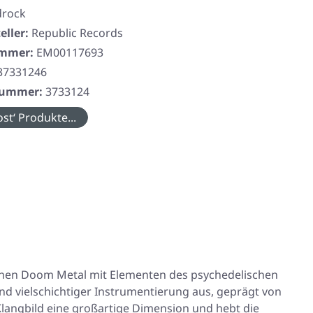
drock
eller:
Republic Records
ummer:
EM00117693
37331246
rnummer:
3733124
st‘ Produkte...
chen Doom Metal mit Elementen des psychedelischen
 vielschichtiger Instrumentierung aus, geprägt von
Klangbild eine großartige Dimension und hebt die