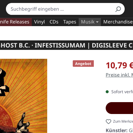
nife Releases
Vinyl
CDs
Tapes
Musik
Merchandise
HOST B.C. · INFESTISSUMAM | DIGISLEEVE 
Verkaufspre
10,79 
Angebot
Preise inkl.
Sofort verf
Zum Merkze
Künstler:
G