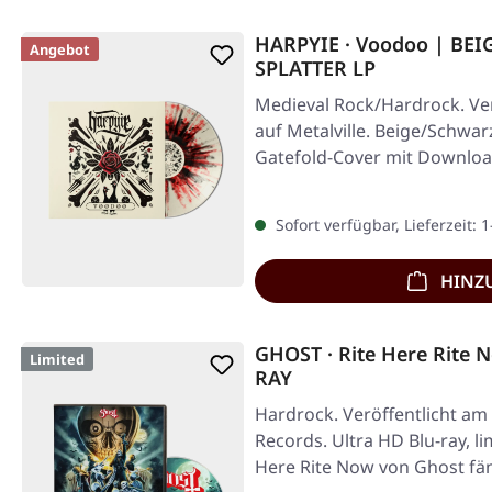
HARPYIE · Voodoo | BE
Angebot
SPLATTER LP
Medieval Rock/Hardrock. Ver
auf Metalville. Beige/Schwar
Gatefold-Cover mit Downlo
Sofort verfügbar, Lieferzeit: 
HINZ
GHOST · Rite Here Rite 
Limited
RAY
Hardrock. Veröffentlicht am
Records. Ultra HD Blu-ray, li
Here Rite Now von Ghost fän