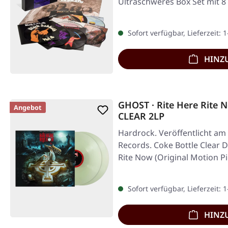
Ultraschweres Box Set mit 8 
Nummeriert…
Sofort verfügbar, Lieferzeit: 
HINZ
GHOST · Rite Here Rite
Angebot
CLEAR 2LP
Hardrock. Veröffentlicht am
Records. Coke Bottle Clear D
Rite Now (Original Motion P
Sofort verfügbar, Lieferzeit: 
HINZ