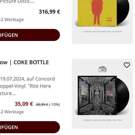
Picture Discs.
Regulärer Preis:
316,99 €
1-2 Werktage
UFÜGEN
 Now | COKE BOTTLE
 19.07.2024, auf Concord
oppel-Vinyl. "Rite Here
icture…
Verkaufspreis:
Regulärer Preis:
35,09 €
38,99 €
(-10%)
1-2 Werktage
UFÜGEN