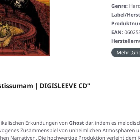
Genre:
Har
Label/Herst
Produktn
EAN:
06025
Herstelle
Mehr ‚Gho
estissumam | DIGISLEEVE CD"
usikalischen Erkundungen von
Ghost
dar, indem es melodis
gewogenes Zusammenspiel von unheimlichen Atmosphären und
schen Narrativen. Die hochwertige Produktion verleiht dem 