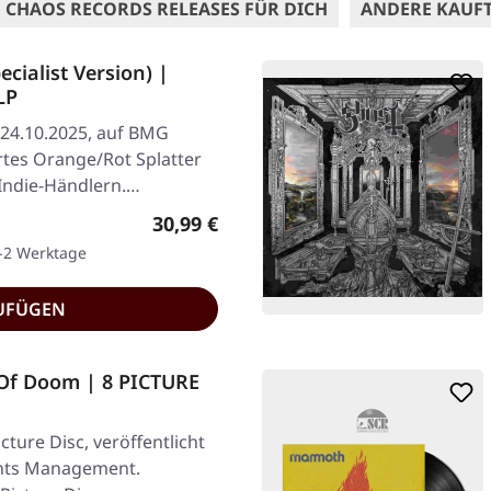
 CHAOS RECORDS RELEASES FÜR DICH
ANDERE KAUF
ialist Version) |
LP
 24.10.2025, auf BMG
tes Orange/Rot Splatter
i Indie-Händlern.…
Regulärer Preis:
30,99 €
1-2 Werktage
UFÜGEN
Of Doom | 8 PICTURE
ture Disc, veröffentlicht
ghts Management.