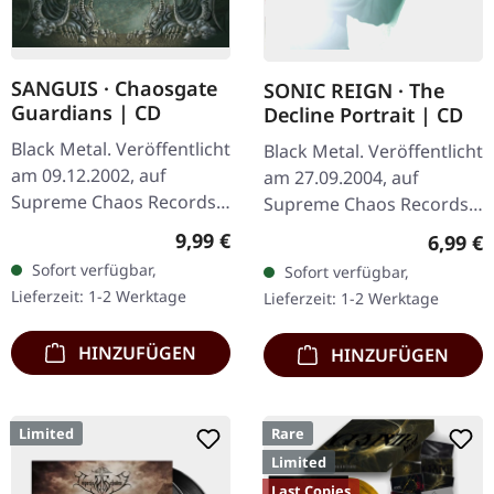
SANGUIS · Chaosgate
SONIC REIGN · The
Guardians | CD
Decline Portrait | CD
Black Metal. Veröffentlicht
Black Metal. Veröffentlicht
am 09.12.2002, auf
am 27.09.2004, auf
Supreme Chaos Records.
Supreme Chaos Records.
CD im Jewelcase mit 12-
CD im Jewelcase mit
Regulärer Preis:
9,99 €
Regulär
6,99 €
seitigem Booklet. Wenn
Booklet. Sonic Reign
Sofort verfügbar,
Sofort verfügbar,
österreichischer Black
entfesselt mit „The
Lieferzeit: 1-2 Werktage
Lieferzeit: 1-2 Werktage
Metal den…
Decline Portrait"…
HINZUFÜGEN
HINZUFÜGEN
Limited
Rare
Limited
Last Copies