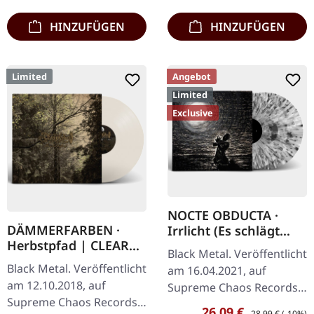
HINZUFÜGEN
HINZUFÜGEN
Limited
Angebot
Limited
Exclusive
NOCTE OBDUCTA ·
DÄMMERFARBEN ·
Irrlicht (Es schlägt
Herbstpfad | CLEAR
dem Mond ein kaltes
Black Metal. Veröffentlicht
LP
Herz) | SPLATTER 2LP
Black Metal. Veröffentlicht
am 16.04.2021, auf
am 12.10.2018, auf
Supreme Chaos Records.
Supreme Chaos Records.
Ultra Clear Doppel-Vinyl
Verkaufspreis:
Regulärer Preis:
26,09 €
28,99 €
(-10%)