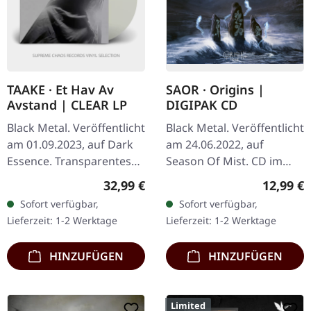
TAAKE · Et Hav Av
SAOR · Origins |
Avstand | CLEAR LP
DIGIPAK CD
Black Metal. Veröffentlicht
Black Metal. Veröffentlicht
am 01.09.2023, auf Dark
am 24.06.2022, auf
Essence. Transparentes
Season Of Mist. CD im
Vinyl. Taake kehrt mit „Et
DigiPack mit 16-seitigem
Regulärer Preis:
Reguläre
32,99 €
12,99 €
Hav Av Avstand" zurück
Booklet. "Origins" von
Sofort verfügbar,
Sofort verfügbar,
und liefert eine…
Saor ist eine
Lieferzeit: 1-2 Werktage
Lieferzeit: 1-2 Werktage
faszinierende…
HINZUFÜGEN
HINZUFÜGEN
Limited