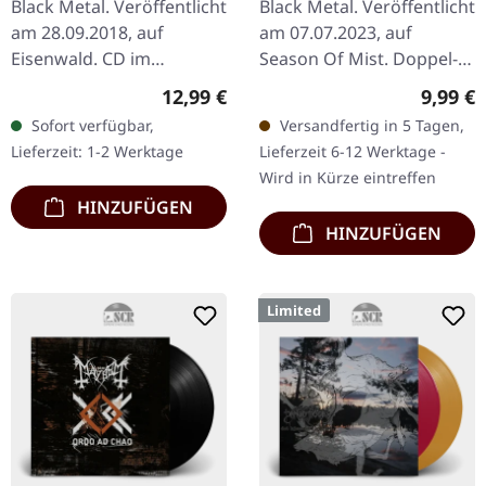
Black Metal. Veröffentlicht
Black Metal. Veröffentlicht
am 28.09.2018, auf
am 07.07.2023, auf
Eisenwald. CD im
Season Of Mist. Doppel-
Jewelcase. Fluisteraars
CD im DigiPak. Die
Regulärer Preis:
Regulär
12,99 €
9,99 €
haben sich mit ihrem
griechischen Extreme-
Sofort verfügbar,
Versandfertig in 5 Tagen,
Debütalbum "Dromers"
Metal-Legenden Rotting
Lieferzeit: 1-2 Werktage
Lieferzeit 6-12 Werktage -
eine Nische in der…
Christ liefern…
Wird in Kürze eintreffen
HINZUFÜGEN
HINZUFÜGEN
Limited