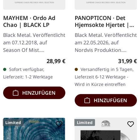
MAYHEM · Ordo Ad
PANOPTICON · Det
Chao | BLACK LP
Hjemsokte Hjertet |
PURPLE/ORANGE 2LP
Black Metal. Veröffentlicht
Black Metal. Veröffentlicht
am 07.12.2018, auf
am 22.05.2026, auf
Season Of Mist.
Nordvis Produktion.
Schwarzes Vinyl im
Transparent lila und
Regulärer Preis:
Reguläre
28,99 €
31,99 €
Gatefold-Cover Das
orange Doppel-Vinyl im
Sofort verfügbar,
Versandfertig in 5 Tagen,
Album "Ordo Ad Chao"
Gatefold-Cover mit mit
Lieferzeit: 1-2 Werktage
Lieferzeit 6-12 Werktage -
von Mayhem ist ein…
UV-Spot-Druck…
Wird in Kürze eintreffen
HINZUFÜGEN
HINZUFÜGEN
Limited
Limited