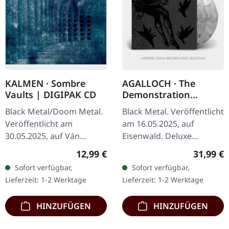
KALMEN · Sombre
AGALLOCH · The
Vaults | DIGIPAK CD
Demonstration
Archive: 1996-1998 |
Black Metal/Doom Metal.
Black Metal. Veröffentlicht
SMOKE 2LP
Veröffentlicht am
am 16.05.2025, auf
30.05.2025, auf Ván
Eisenwald. Deluxe
Records. CD im Digipak.
Gatefold-Cover 2LP auf
Regulärer Preis:
Reguläre
12,99 €
31,99 €
Limitiert auf 200
Smoke Vinyl, 180g
Sofort verfügbar,
Sofort verfügbar,
handnummerierte
Pressung. Stabiles
Lieferzeit: 1-2 Werktage
Lieferzeit: 1-2 Werktage
Exemplare. Kalmen liefern
Gatefold-Cover auf…
mit…
HINZUFÜGEN
HINZUFÜGEN