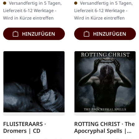
Versandfertig in 5 Tagen,
Versandfertig in 5 Tagen,
Seiten mit Informationen,
Schwarzes Vinyl mit 4-
Lieferzeit 6-12 Werktage -
Lieferzeit 6-12 Werktage -
Bildern,…
seitigem 12" Insert.…
Wird in Kürze eintreffen
Wird in Kürze eintreffen
HINZUFÜGEN
HINZUFÜGEN
FLUISTERAARS ·
ROTTING CHRIST · The
Dromers | CD
Apocryphal Spells |
DIGIPAK 2CD