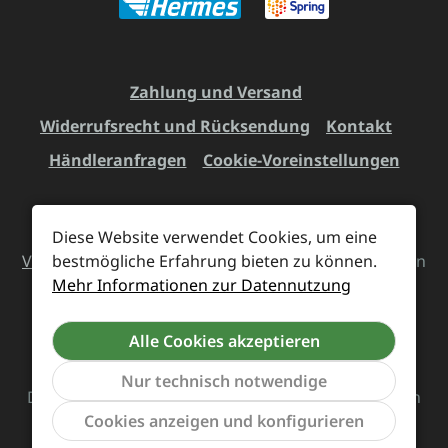
Zahlung und Versand
Widerrufsrecht und Rücksendung
Kontakt
Händleranfragen
Cookie-Voreinstellungen
Diese Website verwendet Cookies, um eine
Alle Preise inkl. gesetzl. Mehrwertsteuer zzgl.
Versandkosten
bestmögliche Erfahrung bieten zu können.
und ggf. Nachnahmegebühren, wenn
Mehr Informationen zur Datennutzung
nicht anders angegeben.
Alle Cookies akzeptieren
Vertrag widerrufen
Nur technisch notwendige
Das Team von Supreme Chaos Records rockt diesen
Werkzeu
Cookies anzeigen und konfigurieren
Laden für euch.