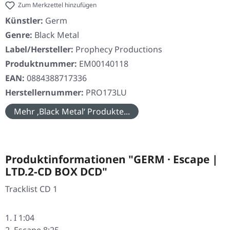
Zum Merkzettel hinzufügen
Künstler:
Germ
Genre:
Black Metal
Label/Hersteller:
Prophecy Productions
Produktnummer:
EM00140118
EAN:
0884388717336
Herstellernummer:
PRO173LU
Mehr ‚Black Metal‘ Produkte...
Produktinformationen "GERM · Escape |
LTD.2-CD BOX DCD"
Tracklist CD 1
I 1:04