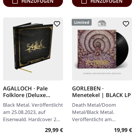
HINZUFÜGEN
HINZUFÜGEN
Limited
AGALLOCH · Pale
GORLEBEN ·
Folklore (Deluxe
Menetekel | BLACK LP
Edition) | HARDCOVER
Black Metal. Veröffentlicht
Death Metal/Doom
2CD BOOK
am 25.08.2023, auf
Metal/Black Metal.
Eisenwald. Hardcover 2CD
Veröffentlicht am
Buch mit Hotfoil-
15.10.2025, auf Darkness
Regulärer Preis:
Reguläre
29,99 €
19,99 €
veredeltem Cover, 54
Shall Rise Productions.