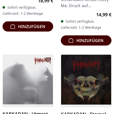
Regulärer Preis:
18,99 €
schwerem Cover und
Me. Druck auf
Sofort verfügbar,
Insert, limitiert auf 200
Vorderseite und
Lieferzeit: 1-2 Werktage
Reguläre
14,99 €
Exemplare.…
Rückseite. Front Logo,
Sofort verfügbar,
Rückseite: Tourdaten.
HINZUFÜGEN
Lieferzeit: 1-2 Werktage
100% Baumwolle
HINZUFÜGEN
KARKADAN · Utmost
KARKADAN · Eternal