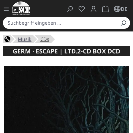
Du hast 0 Produkte auf
Warenkorb ent
DE
Musik
CDs
GERM · ESCAPE | LTD.2-CD BOX DCD