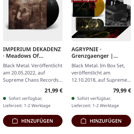
IMPERIUM DEKADENZ
AGRYPNIE ·
· Meadows Of
Grenzgaenger |
Nostalgia | BLACK 2LP
DELUXE GOLD/CLEAR
Black Metal. Veröffentlicht
Black Metal. Im Box Set,
4LP BOX SET
am 20.05.2022, auf
veröffentlicht am
Supreme Chaos Records.
12.10.2018, auf Supreme
Schwarzes Doppel-Vinyl
Chaos Records. Eine
Regulärer Preis:
Reguläre
21,99 €
79,99 €
im Gatefold-Cover mit
noble Box, die die beiden
Sofort verfügbar,
Sofort verfügbar,
bedrucktem Insert,
Agrypnie-Alben
Lieferzeit: 1-2 Werktage
Lieferzeit: 1-2 Werktage
limitiert auf…
"Grenzgænger" und…
HINZUFÜGEN
HINZUFÜGEN