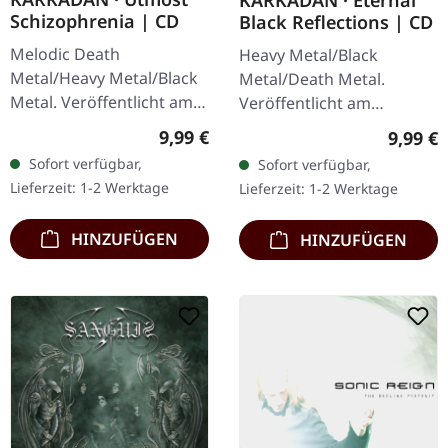
Schizophrenia | CD
Black Reflections | CD
Melodic Death
Heavy Metal/Black
Metal/Heavy Metal/Black
Metal/Death Metal.
Metal. Veröffentlicht am
Veröffentlicht am
08.03.2004, auf Supreme
19.01.2002, auf Supreme
Regulärer Preis:
Regulär
9,99 €
9,99 €
Chaos Records. CD im
Chaos Records. CD im
Sofort verfügbar,
Sofort verfügbar,
Jewelcase mit 16-seitigem
Jewelcase. Neuauflage mit
Lieferzeit: 1-2 Werktage
Lieferzeit: 1-2 Werktage
Booklet.…
neuem Artwork,…
HINZUFÜGEN
HINZUFÜGEN