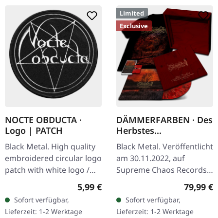
Limited
Exclusive
NOCTE OBDUCTA ·
DÄMMERFARBEN · Des
Logo | PATCH
Herbstes
Trauerhymnen MMXX
Black Metal. High quality
Black Metal. Veröffentlicht
| WOODEN LP BOX
embroidered circular logo
am 30.11.2022, auf
patch with white logo /
Supreme Chaos Records.
black background,
Ultra schwere
Regulärer Preis:
Reguläre
5,99 €
79,99 €
embroidered edge. Size
Mahaghoni-farbene Holz-
Sofort verfügbar,
Sofort verfügbar,
ca. 10 cm diameter
Box mit graviertem Logo,
Lieferzeit: 1-2 Werktage
Lieferzeit: 1-2 Werktage
Titel und…