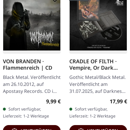
VON BRANDEN ·
CRADLE OF FILTH ·
Flammenreich | CD
Vempire, Or Dark
Faerytales In
Black Metal. Veröffentlicht
Gothic Metal/Black Metal.
Phallustein |
am 26.10.2012, auf
Veröffentlicht am
DIGIBOOK CD
Apostasy Records. CD im
31.07.2025, auf Darkness
Jewelcase. Von Branden
Shall Rise Productions.
Regulärer Preis:
Reguläre
9,99 €
17,99 €
liefert mit
Hardcover-Digibook mit
Sofort verfügbar,
Sofort verfügbar,
"Flammenreich" eine
24-seitigem Booklet,
Lieferzeit: 1-2 Werktage
Lieferzeit: 1-2 Werktage
eindringliche Reise…
Neue…