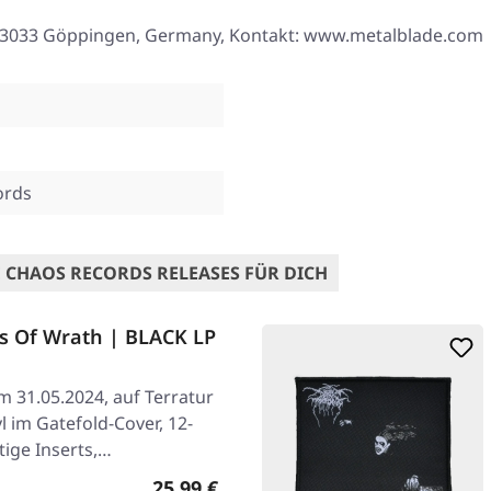
8, 73033 Göppingen, Germany, Kontakt: www.metalblade.com
ords
 CHAOS RECORDS RELEASES FÜR DICH
 Of Wrath | BLACK LP
am 31.05.2024, auf Terratur
 im Gatefold-Cover, 12-
tige Inserts,…
Regulärer Preis:
25,99 €