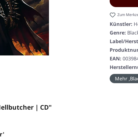
Zum Merkze
Künstler:
H
Genre:
Blac
Label/Herst
Produktn
EAN:
00398
Herstelle
Mehr ‚Bla
llbutcher | CD"
r'