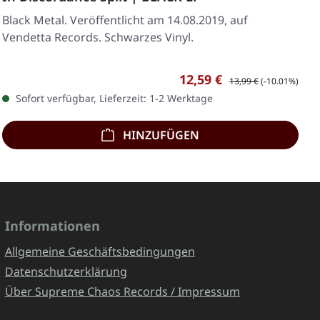
Black Metal. Veröffentlicht am 14.08.2019, auf
Vendetta Records. Schwarzes Vinyl.
Verkaufspreis:
Regulärer Preis:
12,59 €
13,99 €
(-10.01%)
Sofort verfügbar, Lieferzeit: 1-2 Werktage
HINZUFÜGEN
Informationen
Allgemeine Geschäftsbedingungen
Datenschutzerklärung
Über Supreme Chaos Records / Impressum