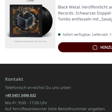
Black Metal. Veröffentlicht 
Records. Schwarzes Doppel-V
Tombs entfesseln mit „Sava
Sofort verfügbar, Lieferzeit: 
HINZ
Kontakt
Telefonisch erreichst Du uns unter:
+49 5451 5496 032
Mo-Fr: 9:00 - 17:00 Uhr
Auf Anrufbeantworter bitte Bestellnummer angeben.