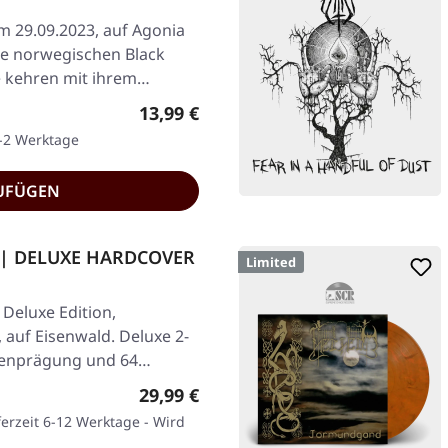
am 29.09.2023, auf Agonia
ie norwegischen Black
e kehren mit ihrem…
Regulärer Preis:
13,99 €
1-2 Werktage
UFÜGEN
 | DELUXE HARDCOVER
Limited
Deluxe Edition,
, auf Eisenwald. Deluxe 2-
lienprägung und 64
Regulärer Preis:
29,99 €
ferzeit 6-12 Werktage - Wird