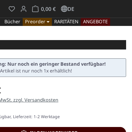
Du hast 0 Produkte auf dem Merkzettel
Warenkorb enthält 0 Positionen. Der Gesamt
0,00 €
DE
Bücher
Preorder
RARITÄTEN
ANGEBOTE
g: Nur noch ein geringer Bestand verfügbar!
Artikel ist nur noch 1x erhältlich!
eis:
€
 MwSt. zzgl. Versandkosten
ügbar, Lieferzeit: 1-2 Werktage