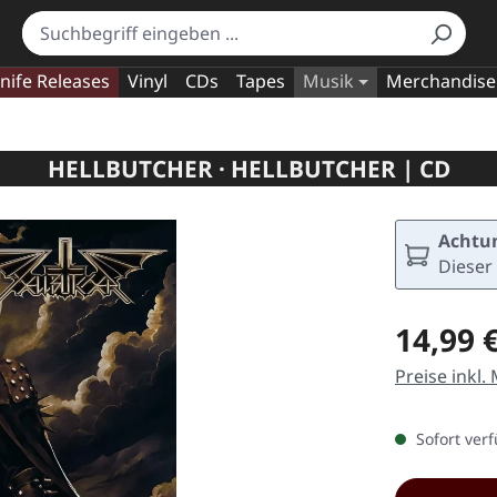
nife Releases
Vinyl
CDs
Tapes
Musik
Merchandise
HELLBUTCHER · HELLBUTCHER | CD
Achtun
Dieser 
Regulärer Pr
14,99 
Preise inkl.
Sofort verf