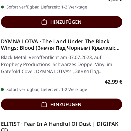
Sofort verfügbar, Lieferzeit: 1-2 Werktage
HINZUFÜGEN
DYMNA LOTVA · The Land Under The Black
Wings: Blood (Зямля Пад Чорнымі Крыламі:
Кроў) | BLACK 2LP
Black Metal. Veröffentlicht am 07.07.2023, auf
Prophecy Productions. Schwarzes Doppel-Vinyl im
Gatefold-Cover. DYMNA LOTVA's „Зямля Пад
Чорнымі…
Regulärer 
42,99 €
Sofort verfügbar, Lieferzeit: 1-2 Werktage
HINZUFÜGEN
ELITIST · Fear In A Handful Of Dust | DIGIPAK
CD