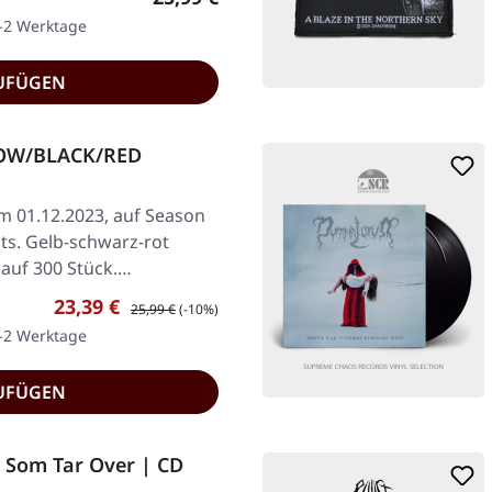
1-2 Werktage
UFÜGEN
LLOW/BLACK/RED
am 01.12.2023, auf Season
ts. Gelb-schwarz-rot
t auf 300 Stück.…
Verkaufspreis:
Regulärer Preis:
23,39 €
25,99 €
(-10%)
1-2 Werktage
UFÜGEN
 Som Tar Over | CD