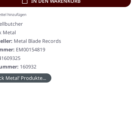
IN DEN WARENKORB
ttel hinzufügen
ellbutcher
k Metal
eller:
Metal Blade Records
ummer:
EM00154819
41609325
rnummer:
160932
ck Metal‘ Produkte...