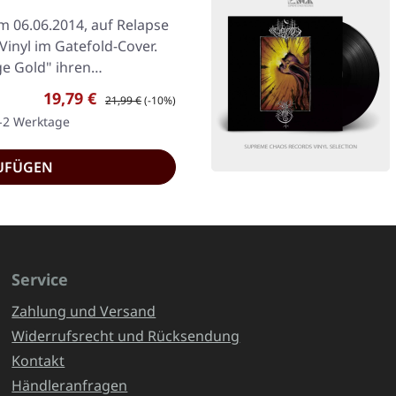
am 06.06.2014, auf Relapse
inyl im Gatefold-Cover.
ge Gold" ihren…
Verkaufspreis:
Regulärer Preis:
19,79 €
21,99 €
(-10%)
1-2 Werktage
UFÜGEN
Service
Zahlung und Versand
Widerrufsrecht und Rücksendung
Kontakt
Händleranfragen