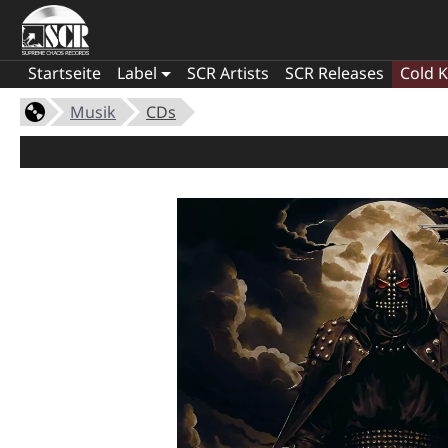
Startseite
Label
SCR Artists
SCR Releases
Cold K
Musik
CDs