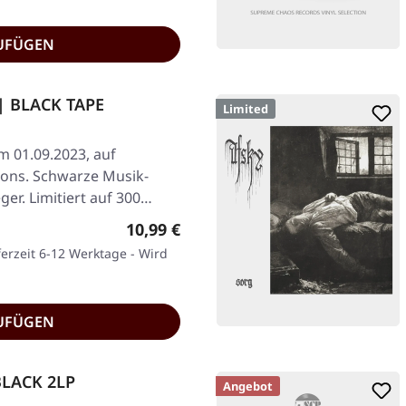
UFÜGEN
| BLACK TAPE
Limited
am 01.09.2023, auf
ions. Schwarze Musik-
ger. Limitiert auf 300…
Regulärer Preis:
10,99 €
ferzeit 6-12 Werktage - Wird
UFÜGEN
BLACK 2LP
Angebot