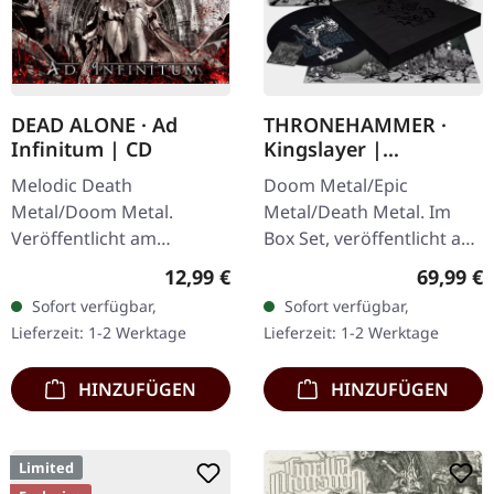
DEAD ALONE · Ad
THRONEHAMMER ·
Infinitum | CD
Kingslayer |
EXCLUSIVE BOX SET
Melodic Death
Doom Metal/Epic
Metal/Doom Metal.
Metal/Death Metal. Im
Veröffentlicht am
Box Set, veröffentlicht am
28.09.2012, auf Supreme
24.11.2023, auf Supreme
Regulärer Preis:
Reguläre
12,99 €
69,99 €
Chaos Records. CD im
Chaos Records. Schwere
Sofort verfügbar,
Sofort verfügbar,
Jewelcase. Dead Alone
Holzbox mit speziellem
Lieferzeit: 1-2 Werktage
Lieferzeit: 1-2 Werktage
liefern mit "Ad Infinitum"
Schwarz in…
ein…
HINZUFÜGEN
HINZUFÜGEN
Limited