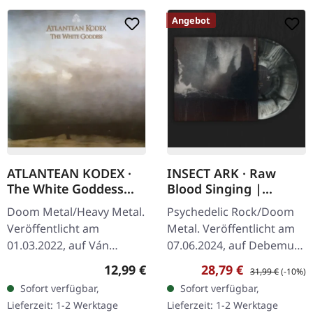
Angebot
ATLANTEAN KODEX ·
INSECT ARK · Raw
The White Goddess
Blood Singing |
(Re-Release) | CD
BLACK/BONE GALAXY
Doom Metal/Heavy Metal.
Psychedelic Rock/Doom
LP
Veröffentlicht am
Metal. Veröffentlicht am
01.03.2022, auf Ván
07.06.2024, auf Debemur
Records. CD im Jewelcase
Morti Productions.
Regulärer Preis:
Verkaufspreis:
Regulärer Preis:
12,99 €
28,79 €
31,99 €
(-10%)
mit 24-seitigem Booklet.
"Black/Bone Galaxy" Vinyl.
Sofort verfügbar,
Sofort verfügbar,
"The White Goddess (A
Das neueste Album von
Lieferzeit: 1-2 Werktage
Lieferzeit: 1-2 Werktage
Grammar Of…
Insect Ark…