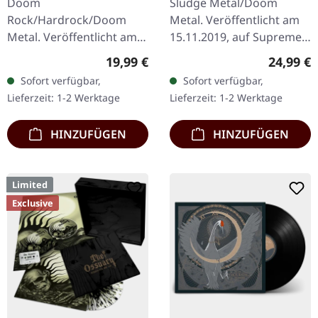
Doom
Sludge Metal/Doom
Rock/Hardrock/Doom
Metal. Veröffentlicht am
Metal. Veröffentlicht am
15.11.2019, auf Supreme
16.02.2024, auf Supreme
Chaos Records.
Regulärer Preis:
Reguläre
19,99 €
24,99 €
Chaos Records.
Transparentes Vinyl mit
Sofort verfügbar,
Sofort verfügbar,
Schwarzes Vinyl im
grauen und braunen
Lieferzeit: 1-2 Werktage
Lieferzeit: 1-2 Werktage
schweren Cover mit Lyrics
Splatters, limitiert auf…
Insert. · 140g…
HINZUFÜGEN
HINZUFÜGEN
Limited
Exclusive