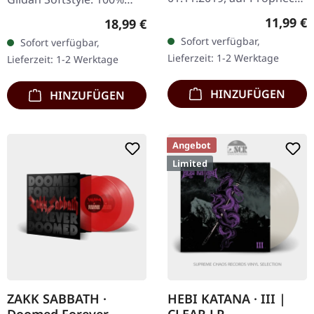
Productions. CD im
Baumwolle. Druck auf
Reguläre
11,99 €
Regulärer Preis:
18,99 €
Digipak. Die Stoner-
Vorderseite.
Sofort verfügbar,
Sofort verfügbar,
Doom-Sensation aus
Lieferzeit: 1-2 Werktage
Lieferzeit: 1-2 Werktage
Seattle, Year Of The…
HINZUFÜGEN
HINZUFÜGEN
Angebot
Limited
ZAKK SABBATH ·
HEBI KATANA · III |
Doomed Forever
CLEAR LP