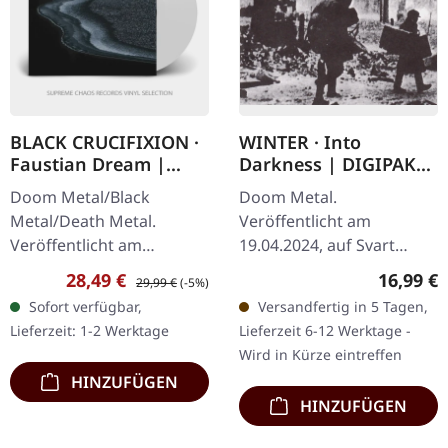
BLACK CRUCIFIXION ·
WINTER · Into
Faustian Dream |
Darkness | DIGIPAK
WHITE LP
CD
Doom Metal/Black
Doom Metal.
Metal/Death Metal.
Veröffentlicht am
Veröffentlicht am
19.04.2024, auf Svart
30.09.2021, auf The Devil's
Records. CD im DigiPak.
Verkaufspreis:
Regulärer Preis:
Reguläre
28,49 €
16,99 €
29,99 €
(-5%)
Elixirs Records. 180g
Als Winter 1990 „Into
Sofort verfügbar,
Versandfertig in 5 Tagen,
weißes Vinyl im Gatefold
Darkness" entfesselten,
Lieferzeit: 1-2 Werktage
Lieferzeit 6-12 Werktage -
Cover mit schwarz…
schufen sie nicht nur ein…
Wird in Kürze eintreffen
HINZUFÜGEN
HINZUFÜGEN