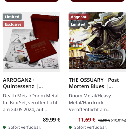
Limited
Angebot
Exclusive
Limited
ARROGANZ ·
THE OSSUARY · Post
Quintessenz |
Mortem Blues |
WOODEN BOX SET
DIGIPAK CD
Death Metal/Doom Metal.
Doom Metal/Heavy
Im Box Set, veröffentlicht
Metal/Hardrock.
am 24.05.2024, auf
Veröffentlicht am
Supreme Chaos Records.
17.02.2017, auf Supreme
Regulärer Preis:
Verkaufspreis:
Regulärer Preis:
89,99 €
11,69 €
12,99 €
(-10.01%)
Ultra schwere,
Chaos Records. Limitierte
Sofort verfügbar,
Sofort verfügbar,