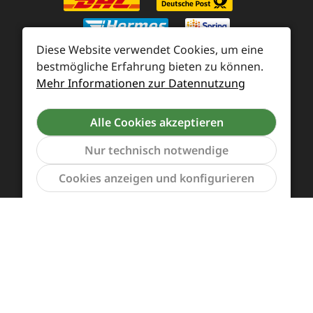
Diese Website verwendet Cookies, um eine
bestmögliche Erfahrung bieten zu können.
Mehr Informationen zur Datennutzung
Zahlung und Versand
Widerrufsrecht und Rücksendung
Kontakt
Alle Cookies akzeptieren
Händleranfragen
Cookie-Voreinstellungen
Nur technisch notwendige
Werkzeu
Cookies anzeigen und konfigurieren
Alle Preise inkl. gesetzl. Mehrwertsteuer zzgl.
Versandkosten
und ggf. Nachnahmegebühren, wenn
nicht anders angegeben.
Vertrag widerrufen
Das Team von Supreme Chaos Records rockt diesen