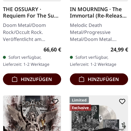
THE OSSUARY ·
IN MOURNING · The
Requiem For The Sun
Immortal (Re-Release)
| WOODEN LP+MC+CD
| BLACK LP
Doom Metal/Doom
Melodic Death
BOX
Rock/Occult Rock.
Metal/Progressive
Veröffentlicht am
Metal/Doom Metal.
23.05.2025, auf Supreme
Veröffentlicht am
Regulärer Preis:
Reguläre
66,60 €
24,99 €
Chaos Records. Ultra
27.03.2026, auf Supreme
Sofort verfügbar,
Sofort verfügbar,
schwere, handgearbeitete
Chaos Records.
Lieferzeit: 1-2 Werktage
Lieferzeit: 1-2 Werktage
Holzbox mit graviertem
Schwarzes Vinyl mit
Logo…
Insert. Zweite Auflage…
HINZUFÜGEN
HINZUFÜGEN
Limited
Exclusive