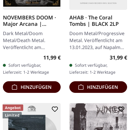
NOVEMBERS DOOM ·
AHAB · The Coral
Major Arcana |
Tombs | BLACK 2LP
DIGIPAK CD
Dark Metal/Doom
Doom Metal/Progressive
Metal/Death Metal.
Metal. Veröffentlicht am
Veröffentlicht am
13.01.2023, auf Napalm
19.09.2025, auf Prophecy
Records. Schwarzes
Regulärer Preis:
Reguläre
11,99 €
31,99 €
Productions. CD im 4-
Doppel-Vinyl im Gatefold-
Sofort verfügbar,
Sofort verfügbar,
seitigen DigPak mit 12-
Cover. Ahab kehrt mit
Lieferzeit: 1-2 Werktage
Lieferzeit: 1-2 Werktage
seitigem Booklet. Nach…
"The Coral…
HINZUFÜGEN
HINZUFÜGEN
Angebot
Limited