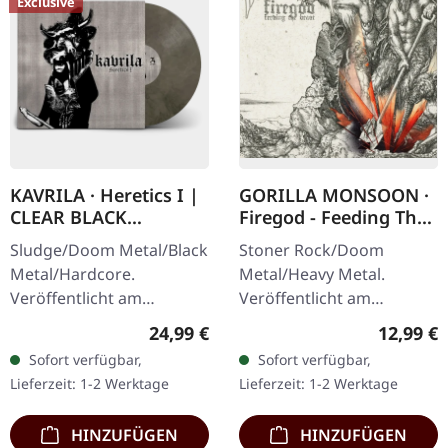
Exclusive
KAVRILA · Heretics I |
GORILLA MONSOON ·
CLEAR BLACK
Firegod - Feeding The
MARBLED LP
Beast | CD
Sludge/Doom Metal/Black
Stoner Rock/Doom
Metal/Hardcore.
Metal/Heavy Metal.
Veröffentlicht am
Veröffentlicht am
30.05.2025, auf Supreme
11.05.2018, auf Supreme
Regulärer Preis:
Reguläre
24,99 €
12,99 €
Chaos Records.
Chaos Records. CD im
Sofort verfügbar,
Sofort verfügbar,
Clear/Schwarz
Jewelcase mit 8-seitigem
Lieferzeit: 1-2 Werktage
Lieferzeit: 1-2 Werktage
marmoriertes Vinyl mit
Booklet. Das dritte
schwarzen und…
Album…
HINZUFÜGEN
HINZUFÜGEN