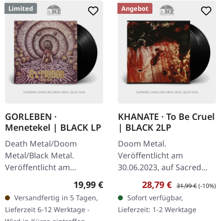
Limited
Angebot
GORLEBEN ·
KHANATE · To Be Cruel
Menetekel | BLACK LP
| BLACK 2LP
Death Metal/Doom
Doom Metal.
Metal/Black Metal.
Veröffentlicht am
Veröffentlicht am
30.06.2023, auf Sacred
15.10.2025, auf Darkness
Bones. Schwarzes
Regulärer Preis:
Verkaufspreis:
Regulärer Preis:
19,99 €
28,79 €
31,99 €
(-10%)
Shall Rise Productions.
Doppel-Vinyl mit Booklet.
Versandfertig in 5 Tagen,
Sofort verfügbar,
Schwarzes Vinyl mit 4-
Nach einer zehn Jahre
Lieferzeit 6-12 Werktage -
Lieferzeit: 1-2 Werktage
seitigem 12" Insert.…
dauernden Pause kehren