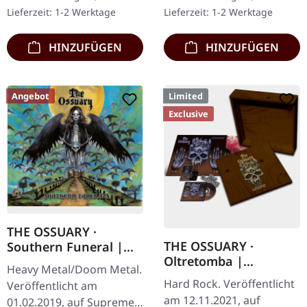
handgearbeitete Holzbox
Erstauflage als Digipak.
Lieferzeit: 1-2 Werktage
Lieferzeit: 1-2 Werktage
mit graviertem…
Debüt-Album der…
HINZUFÜGEN
HINZUFÜGEN
Angebot
Limited
Exclusive
THE OSSUARY ·
THE OSSUARY ·
Southern Funeral |
Oltretomba |
DIGIPAK CD
Heavy Metal/Doom Metal.
WOODEN LP/CD/TAPE
Hard Rock. Veröffentlicht
Veröffentlicht am
BOX
am 12.11.2021, auf
01.02.2019, auf Supreme