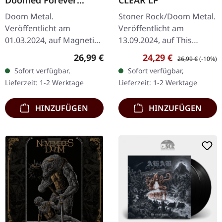
Forever Doomed |
Doom Metal.
Stoner Rock/Doom Metal.
TRANSPARENT RED
Veröffentlicht am
Veröffentlicht am
2LP
01.03.2024, auf Magnetic
13.09.2024, auf This
Eye Records. Gatefold-2LP
Charming Man. Klares
Regulärer Preis:
Verkaufspreis:
Regulärer Preis:
26,99 €
24,29 €
26,99 €
(-10%)
(transparent rotes Vinyl)
Vinyl, limitiert auf 200
Sofort verfügbar,
Sofort verfügbar,
mit Cover inkl. UV-
Exemplare Das dritte
Lieferzeit: 1-2 Werktage
Lieferzeit: 1-2 Werktage
Spotlack und roter…
Studioalbum von…
HINZUFÜGEN
HINZUFÜGEN