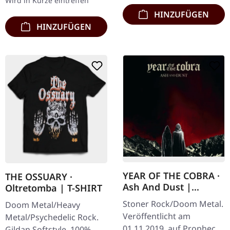
Wird in Kürze eintreffen
Khanate…
HINZUFÜGEN
HINZUFÜGEN
YEAR OF THE COBRA ·
THE OSSUARY ·
Ash And Dust |
Oltretomba | T-SHIRT
DIGIPAK CD
Stoner Rock/Doom Metal.
Doom Metal/Heavy
Veröffentlicht am
Metal/Psychedelic Rock.
01.11.2019, auf Prophecy
Gildan Softstyle. 100%