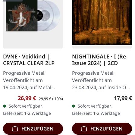
DVNE · Voidkind |
NIGHTINGALE · I (Re-
CRYSTAL CLEAR 2LP
Issue 2024) | 2CD
Progressive Metal.
Progressive Metal.
Veröffentlicht am
Veröffentlicht am
19.04.2024, auf Metal
23.08.2024, auf Inside Out
Blade Records. Crystal
Music. Limited Deluxe 2-
Verkaufspreis:
Regulärer Preis:
Reguläre
26,99 €
17,99 €
29,99 €
(-10%)
Clear Doppel-Vinyl,
CD in Jewelcase in O-Card.
Sofort verfügbar,
Sofort verfügbar,
limitiert auf 300
CD 1 – Album + Bonus
Lieferzeit: 1-2 Werktage
Lieferzeit: 1-2 Werktage
Exemplare. Die
Tracks (73…
schottische…
HINZUFÜGEN
HINZUFÜGEN