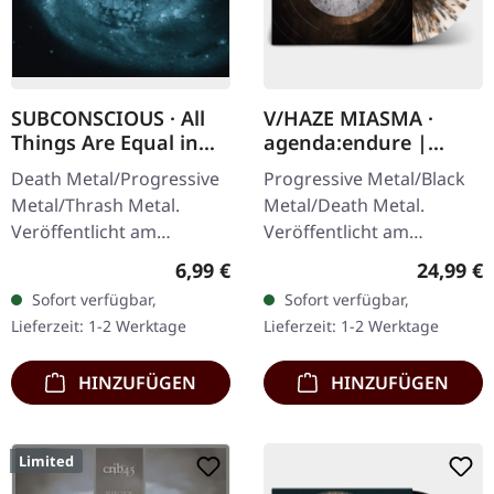
SUBCONSCIOUS · All
V/HAZE MIASMA ·
Things Are Equal in
agenda:endure |
Death | CD
SPLATTER LP
Death Metal/Progressive
Progressive Metal/Black
Metal/Thrash Metal.
Metal/Death Metal.
Veröffentlicht am
Veröffentlicht am
08.08.2008, auf Supreme
08.12.2023, auf Supreme
Regulärer Preis:
Reguläre
6,99 €
24,99 €
Chaos Records. CD im
Chaos Records. SCR
Sofort verfügbar,
Sofort verfügbar,
Jewelcase mit 8-seitigem
Exklusives Ultra
Lieferzeit: 1-2 Werktage
Lieferzeit: 1-2 Werktage
Booklet.…
Clear/Silber/Gold/Schwar
z…
HINZUFÜGEN
HINZUFÜGEN
Limited