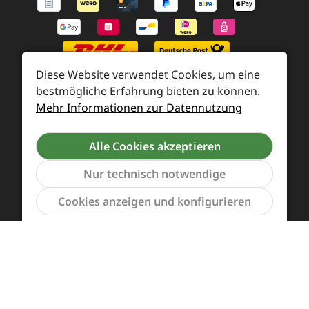
Diese Website verwendet Cookies, um eine
bestmögliche Erfahrung bieten zu können.
Mehr Informationen zur Datennutzung
Zahlung und Versand
Alle Cookies akzeptieren
Widerrufsrecht und Rücksendung
Kontakt
Nur technisch notwendige
Händleranfragen
Cookie-Voreinstellungen
Werkzeu
Cookies anzeigen und konfigurieren
Alle Preise inkl. gesetzl. Mehrwertsteuer zzgl.
Versandkosten
und ggf. Nachnahmegebühren, wenn
nicht anders angegeben.