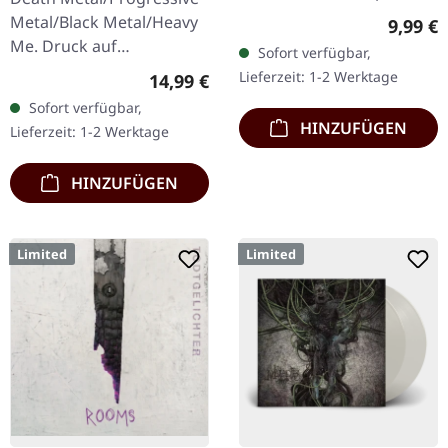
Chaos Records. Limitierte
Metal/Black Metal/Heavy
Regulär
9,99 €
CD-Version im DigiPak mit
Me. Druck auf
Sofort verfügbar,
12-seitgem Booklet.…
Vorderseite und
Lieferzeit: 1-2 Werktage
Regulärer Preis:
14,99 €
Rückseite. Front Logo,
Sofort verfügbar,
Rückseite: Tourdaten.
HINZUFÜGEN
Lieferzeit: 1-2 Werktage
100% Baumwolle
HINZUFÜGEN
Limited
Limited