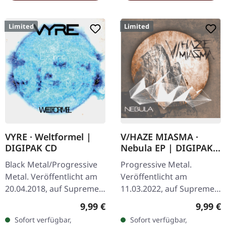
Limited
Limited
VYRE · Weltformel |
V/HAZE MIASMA ·
DIGIPAK CD
Nebula EP | DIGIPAK
CD
Black Metal/Progressive
Progressive Metal.
Metal. Veröffentlicht am
Veröffentlicht am
20.04.2018, auf Supreme
11.03.2022, auf Supreme
Chaos Records. Limitierte
Chaos Records. Limitierte
Regulärer Preis:
Regulär
9,99 €
9,99 €
Erstauflage als CD im
DigiPak-Auflage von nur
Sofort verfügbar,
Sofort verfügbar,
DigiPak. Schnall Dich an,…
300 handnummerierten