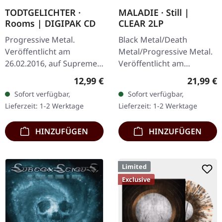
TODTGELICHTER ·
MALADIE · Still |
Rooms | DIGIPAK CD
CLEAR 2LP
Progressive Metal.
Black Metal/Death
Veröffentlicht am
Metal/Progressive Metal.
26.02.2016, auf Supreme
Veröffentlicht am
Chaos Records. Limitierte
10.04.2015, auf Supreme
Regulärer Preis:
Reguläre
12,99 €
21,99 €
CD im DigiPak.
Chaos Records.
Sofort verfügbar,
Sofort verfügbar,
Hinreißender Avantgarde
Transparentes Doppel-
Lieferzeit: 1-2 Werktage
Lieferzeit: 1-2 Werktage
Black Metal mit…
Vinyl im schweren…
HINZUFÜGEN
HINZUFÜGEN
Limited
Exclusive