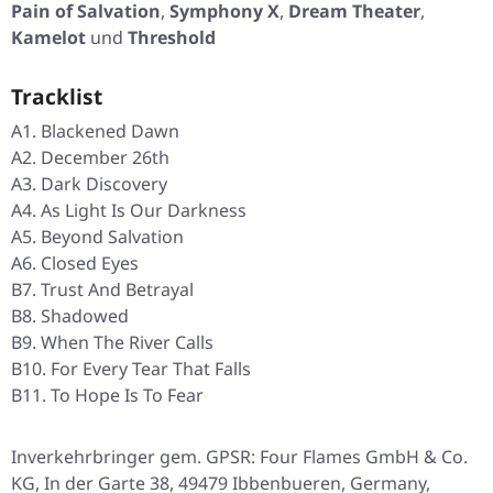
Pain of Salvation
,
Symphony X
,
Dream Theater
,
Kamelot
und
Threshold
Tracklist
A1. Blackened Dawn
A2. December 26th
A3. Dark Discovery
A4. As Light Is Our Darkness
A5. Beyond Salvation
A6. Closed Eyes
B7. Trust And Betrayal
B8. Shadowed
B9. When The River Calls
B10. For Every Tear That Falls
B11. To Hope Is To Fear
Inverkehrbringer gem. GPSR: Four Flames GmbH & Co.
KG, In der Garte 38, 49479 Ibbenbueren, Germany,