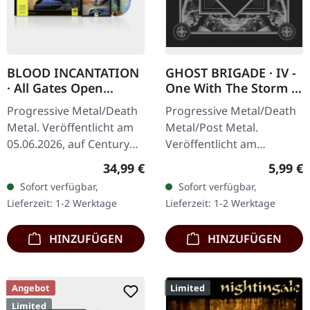
BLOOD INCANTATION
GHOST BRIGADE · IV -
· All Gates Open
One With The Storm |
(Original Motion
CD
Progressive Metal/Death
Progressive Metal/Death
Picture Soundtrack) |
Metal. Veröffentlicht am
Metal/Post Metal.
BLACK 2LP+BLURAY
05.06.2026, auf Century
Veröffentlicht am
Media Records.
07.11.2014, auf Season Of
Regulärer Preis:
Regulär
34,99 €
5,99 €
Schwarzes Doppel-Vinyl
Mist. CD im Jewelcase.
Sofort verfügbar,
Sofort verfügbar,
im Gatefold-Cover mit
Ghost Brigades 'IV - One
Lieferzeit: 1-2 Werktage
Lieferzeit: 1-2 Werktage
Blu-Ray-Disc und…
with the Storm'…
HINZUFÜGEN
HINZUFÜGEN
Angebot
Limited
Limited