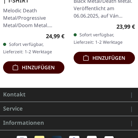
| T-SHIRT
Black Metal/Death Metal.
Veröffentlicht am
Melodic Death
06.06.2025, auf Ván
Metal/Progressive
Records. Goldenes Vinyl,
Metal/Doom Metal.
Reguläre
23,99 €
12-seitiges Booklet im LP-
Schwarzes Shirt mit
Sofort verfügbar,
Regulärer Preis:
24,99 €
Format. Sumerian Tombs'
Druck auf Vorderseite.
Lieferzeit: 1-2 Werktage
Sofort verfügbar,
"Age Of…
100% Baumwolle.
Lieferzeit: 1-2 Werktage
Stanley/Stella Rocker (Fair
HINZUFÜGEN
Wear,…
HINZUFÜGEN
Kontakt
Service
Informationen