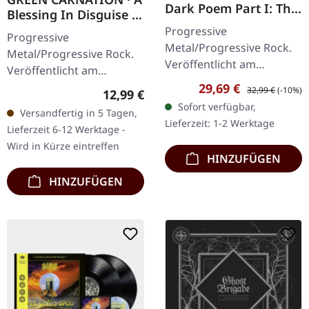
Dark Poem Part I: The
Blessing In Disguise |
Shores of Melancholia
CD
Progressive
Progressive
| BLUE/BLACK/WHITE
Metal/Progressive Rock.
MARBLED LP
Metal/Progressive Rock.
Veröffentlicht am
Veröffentlicht am
27.03.2026, auf Season Of
16.06.2003, auf Season Of
Verkaufspreis:
Regulärer Preis:
29,69 €
32,99 €
(-10%)
Regulärer Preis:
12,99 €
Mist. Blaues, schwarzes
Mist. CD im Jewelcase mit
Sofort verfügbar,
Versandfertig in 5 Tagen,
und weißes marmoriertes
12-seitigem Booklet.
Lieferzeit: 1-2 Werktage
Lieferzeit 6-12 Werktage -
Vinyl im…
Moment mal.…
Wird in Kürze eintreffen
HINZUFÜGEN
HINZUFÜGEN