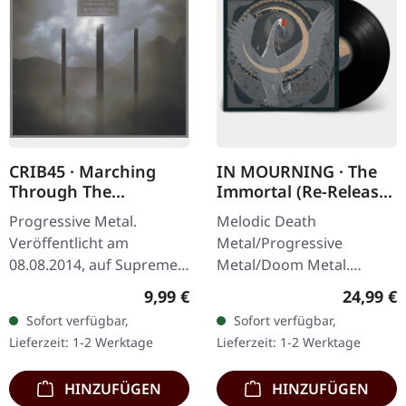
CRIB45 · Marching
IN MOURNING · The
Through The
Immortal (Re-Release)
Borderlines | DIGIPAK
| BLACK LP
Progressive Metal.
Melodic Death
CD
Veröffentlicht am
Metal/Progressive
08.08.2014, auf Supreme
Metal/Doom Metal.
Chaos Records. Limitierte
Veröffentlicht am
Regulärer Preis:
Reguläre
9,99 €
24,99 €
CD im DigiPak. CRIB45 aus
27.03.2026, auf Supreme
Sofort verfügbar,
Sofort verfügbar,
Finnland sind ein kleiner
Chaos Records.
Lieferzeit: 1-2 Werktage
Lieferzeit: 1-2 Werktage
Geheimtipp…
Schwarzes Vinyl mit
Insert. Zweite Auflage…
HINZUFÜGEN
HINZUFÜGEN