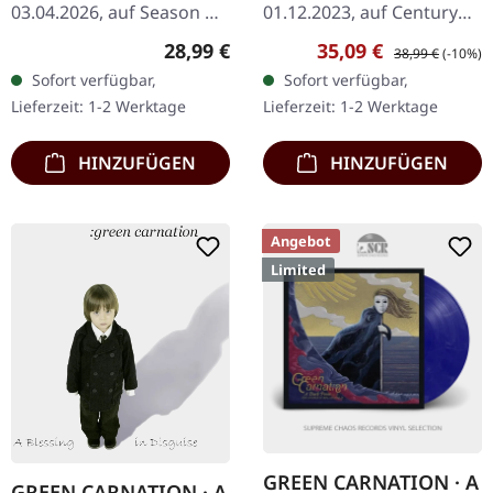
03.04.2026, auf Season Of
01.12.2023, auf Century
Mist. Gelb/rot
Media Records.
Regulärer Preis:
Verkaufspreis:
Regulärer Preis:
28,99 €
35,09 €
38,99 €
(-10%)
marmoriertes Vinyl im
Schwarzes Doppel-Vinyl
Sofort verfügbar,
Sofort verfügbar,
Gatefold-Cover mit
im Gatefold-Cover. Es gibt
Lieferzeit: 1-2 Werktage
Lieferzeit: 1-2 Werktage
Pantone Silberdruck
Alben, die sich wie ein…
und…
HINZUFÜGEN
HINZUFÜGEN
Angebot
Limited
GREEN CARNATION · A
GREEN CARNATION · A