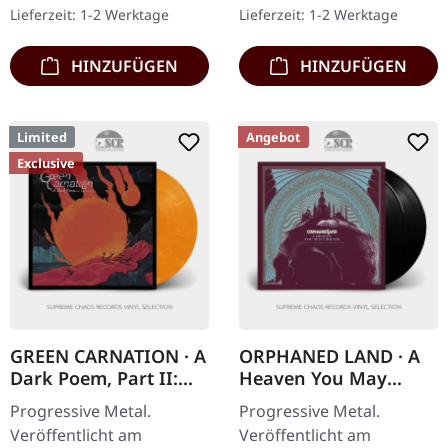
Eleonora Reaching for
Insert. Sechs Jahre nach
Lieferzeit: 1-2 Werktage
Lieferzeit: 1-2 Werktage
Telos Reliquary Path of…
ihrem…
HINZUFÜGEN
HINZUFÜGEN
Limited
Angebot
Exclusive
GREEN CARNATION · A
ORPHANED LAND · A
Dark Poem, Part II:
Heaven You May
Sanguis |
Create | BLACK 2LP
Progressive Metal.
Progressive Metal.
YELLOW/RED
Veröffentlicht am
Veröffentlicht am
MARBLED LP