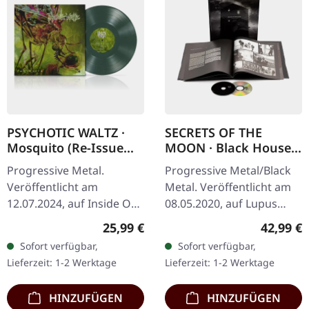
PSYCHOTIC WALTZ ·
SECRETS OF THE
Mosquito (Re-Issue
MOON · Black House |
2024) | DARK GREEN
ARTBOOK CD
Progressive Metal.
Progressive Metal/Black
LP
Veröffentlicht am
Metal. Veröffentlicht am
12.07.2024, auf Inside Out
08.05.2020, auf Lupus
Music. Dunkelgrünes
Lounge. Limitierte
Regulärer Preis:
Reguläre
25,99 €
42,99 €
Vinyl im Gatefold-Cover.
exklusive Artbook-Edition
Sofort verfügbar,
Sofort verfügbar,
"Mosquito," eine
mit silbernem
Lieferzeit: 1-2 Werktage
Lieferzeit: 1-2 Werktage
klangliche Odyssee der…
Heißprägedruck,…
HINZUFÜGEN
HINZUFÜGEN