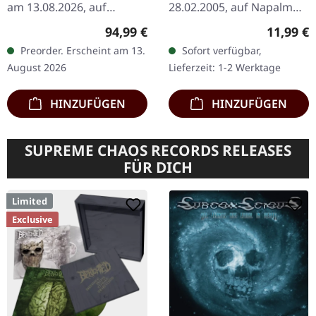
am 13.08.2026, auf
28.02.2005, auf Napalm
Darkness Shall Rise
Records. CD im Jewelcase.
Regulärer Preis:
Reguläre
94,99 €
11,99 €
Productions. Exklusives
Das Album "Goatreich -
Preorder. Erscheint am 13.
Sofort verfügbar,
Box-Set mit 6 CDs im…
Fleshcult" von Belphegor
August 2026
Lieferzeit: 1-2 Werktage
ist eine monumentale…
HINZUFÜGEN
HINZUFÜGEN
SUPREME CHAOS RECORDS RELEASES
FÜR DICH
Limited
Exclusive