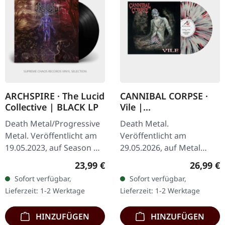
ARCHSPIRE · The Lucid
CANNIBAL CORPSE ·
Collective | BLACK LP
Vile |
WHITE/RED/BLACK
Death Metal/Progressive
Death Metal.
SPLATTER LP
Metal. Veröffentlicht am
Veröffentlicht am
19.05.2023, auf Season Of
29.05.2026, auf Metal
Mist. Schwarzes Vinyl mit
Blade Records. Weiß rot
Regulärer Preis:
Reguläre
23,99 €
26,99 €
Insert. "The Lucid
schwarzes Splatter-Vinyl
Sofort verfügbar,
Sofort verfügbar,
Collective" von Archspire
im Standard-Cover.
Lieferzeit: 1-2 Werktage
Lieferzeit: 1-2 Werktage
ist…
Limitiert auf 300
Exemplare.…
HINZUFÜGEN
HINZUFÜGEN