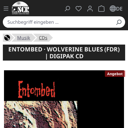
Du hast 0 Produkte auf
Warenkorb ent
DE
Musik
CDs
ENTOMBED · WOLVERINE BLUES (FDR)
| DIGIPAK CD
Angebot