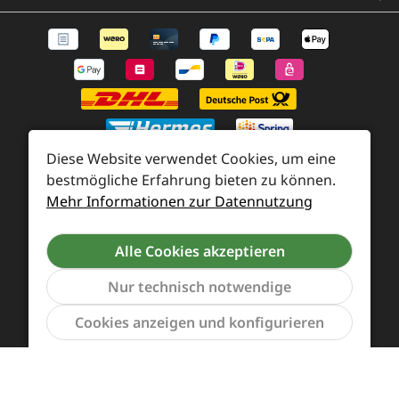
Diese Website verwendet Cookies, um eine
bestmögliche Erfahrung bieten zu können.
Mehr Informationen zur Datennutzung
Zahlung und Versand
Widerrufsrecht und Rücksendung
Kontakt
Alle Cookies akzeptieren
Händleranfragen
Cookie-Voreinstellungen
Nur technisch notwendige
Werkzeu
Cookies anzeigen und konfigurieren
Alle Preise inkl. gesetzl. Mehrwertsteuer zzgl.
Versandkosten
und ggf. Nachnahmegebühren, wenn
nicht anders angegeben.