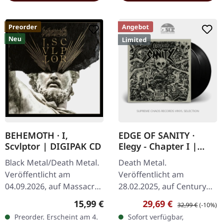
Preorder
Angebot
Neu
Limited
BEHEMOTH · I,
EDGE OF SANITY ·
Scvlptor | DIGIPAK CD
Elegy - Chapter I |
BLACK 2LP
Black Metal/Death Metal.
Death Metal.
Veröffentlicht am
Veröffentlicht am
04.09.2026, auf Massacre
28.02.2025, auf Century
Records. CD im Digipak.
Media Records.
Regulärer Preis:
Verkaufspreis:
Regulärer Preis:
15,99 €
29,69 €
32,99 €
(-10%)
Moment mal — wenn
Schwarzes Doppel-Vinyl
Preorder. Erscheint am 4.
Sofort verfügbar,