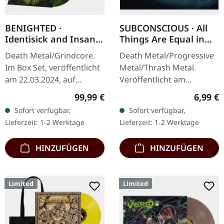
BENIGHTED ·
SUBCONSCIOUS · All
Identisick and Insane
Things Are Equal in
Cephalic Production |
Death | CD
Death Metal/Grindcore.
Death Metal/Progressive
INSANE WOODEN
Im Box Set, veröffentlicht
Metal/Thrash Metal.
BOXSET
am 22.03.2024, auf
Veröffentlicht am
Supreme Chaos Records.
08.08.2008, auf Supreme
Regulärer Preis:
Regulär
99,99 €
6,99 €
Schwere graue Holzbox
Chaos Records. CD im
Sofort verfügbar,
Sofort verfügbar,
mit den Alben 'Identisick'
Jewelcase mit 8-seitigem
Lieferzeit: 1-2 Werktage
Lieferzeit: 1-2 Werktage
und…
Booklet.…
HINZUFÜGEN
HINZUFÜGEN
Limited
Limited