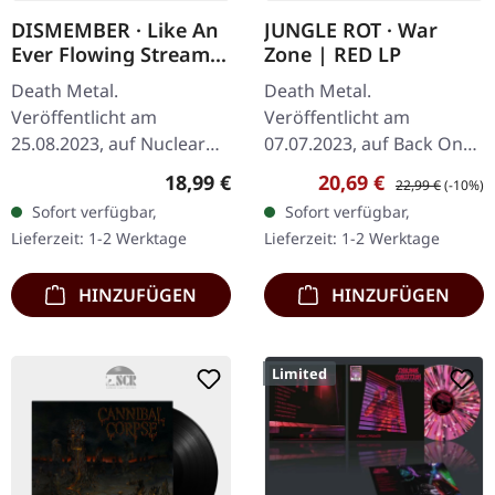
DISMEMBER · Like An
JUNGLE ROT · War
Ever Flowing Stream |
Zone | RED LP
CD
Death Metal.
Death Metal.
Veröffentlicht am
Veröffentlicht am
25.08.2023, auf Nuclear
07.07.2023, auf Back On
Blast Records. CD im
Black. Rotes Vinyl,
Regulärer Preis:
Verkaufspreis:
Regulärer Preis:
18,99 €
20,69 €
22,99 €
(-10%)
Jewelcase. "Like An Ever
limitierte Auflage "War
Sofort verfügbar,
Sofort verfügbar,
Flowing Stream" ist ein
Zone" ist ein Zeugnis für
Lieferzeit: 1-2 Werktage
Lieferzeit: 1-2 Werktage
Manifest der…
Jungle Rots Fähigkeiten…
HINZUFÜGEN
HINZUFÜGEN
Limited