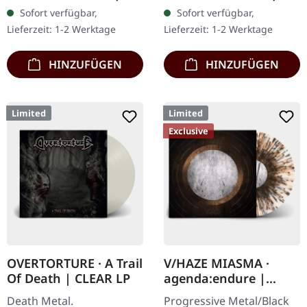
Schwarzes Vinyl, ltd. 200
Schwarzes Vinyl im
Sofort verfügbar,
Sofort verfügbar,
180g schwarzes Vinyl
Gatefold-Cover. Vinyl-
Lieferzeit: 1-2 Werktage
Lieferzeit: 1-2 Werktage
Schweres Cover (350g)
Spezifikationen: ·
mit mattem…
Schweres,…
HINZUFÜGEN
HINZUFÜGEN
Limited
Limited
Exclusive
OVERTORTURE · A Trail
V/HAZE MIASMA ·
Of Death | CLEAR LP
agenda:endure |
SPLATTER LP
Death Metal.
Progressive Metal/Black