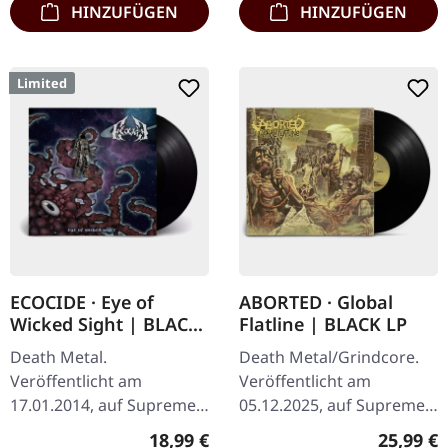
HINZUFÜGEN
HINZUFÜGEN
Limited
ECOCIDE · Eye of
ABORTED · Global
Wicked Sight | BLACK
Flatline | BLACK LP
LP
Death Metal.
Death Metal/Grindcore.
Veröffentlicht am
Veröffentlicht am
17.01.2014, auf Supreme
05.12.2025, auf Supreme
Chaos Records.
Chaos Records.
Regulärer Preis:
Reguläre
18,99 €
25,99 €