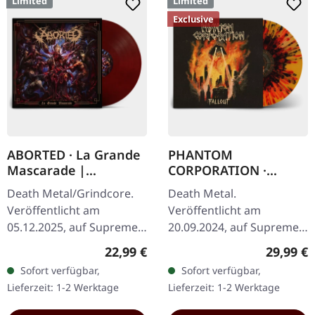
Limited
Limited
Exclusive
ABORTED · La Grande
PHANTOM
Mascarade |
CORPORATION ·
TRANSPARENT
Fallout | FIRE
Death Metal/Grindcore.
Death Metal.
RED/BLACK LP
SPLATTER LP
Veröffentlicht am
Veröffentlicht am
05.12.2025, auf Supreme
20.09.2024, auf Supreme
Chaos Records. Zum
Chaos Records. SCR-
Regulärer Preis:
Reguläre
22,99 €
29,99 €
ersten Mal auf Vinyl mit
exklusives 'Fire Splatter'
Sofort verfügbar,
Sofort verfügbar,
speziellem Mastering
Vinyl mit Insert, limitiert
Lieferzeit: 1-2 Werktage
Lieferzeit: 1-2 Werktage
extra für Vinyl.…
auf 150…