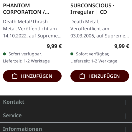
PHANTOM
SUBCONSCIOUS ·
CORPORATION /
Irregular | CD
HARROWED · Split |
Death Metal/Thrash
Death Metal.
DIGIPAK CD
Metal. Veröffentlicht am
Veröffentlicht am
14.10.2022, auf Supreme
03.03.2006, auf Supreme
Chaos Records. Wende-
Chaos Records. CD im
Regulärer Preis:
Regulär
9,99 €
9,99 €
DigiPak mit je einer Band
Jewelcase mit 8-seitigem
Sofort verfügbar,
Sofort verfügbar,
auf einer Seite und 8-
Booklet. Subconscious
Lieferzeit: 1-2 Werktage
Lieferzeit: 1-2 Werktage
seitigem…
liefern mit "Irregular"…
HINZUFÜGEN
HINZUFÜGEN
Kontakt
Service
Informationen