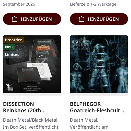
Behemoth was Neues
im Gatefold-Cover,
September 2026
Lieferzeit: 1-2 Werktage
raushauen, dann…
limitierte Auflage. "Elegy -
Chapter…
HINZUFÜGEN
HINZUFÜGEN
Preorder
Neu
Limited
DISSECTION ·
BELPHEGOR ·
Reinkaos (20th
Goatreich-Fleshcult |
Anniversary) | 6CD
CD
Death Metal/Black Metal.
Death Metal.
BOXSET
Im Box Set, veröffentlicht
Veröffentlicht am