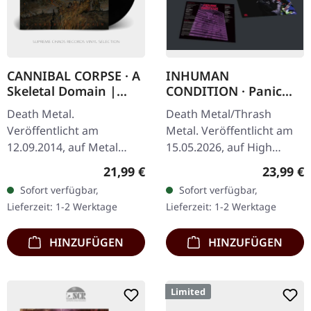
CANNIBAL CORPSE · A
INHUMAN
Skeletal Domain |
CONDITION · Panic
BLACK LP
Prayer | MULTI-
Death Metal.
Death Metal/Thrash
SPLATTER LP
Veröffentlicht am
Metal. Veröffentlicht am
12.09.2014, auf Metal
15.05.2026, auf High
Blade Records. Schwarzes
Roller Records. Multi-
Regulärer Preis:
Reguläre
21,99 €
23,99 €
Vinyl im Gatefold-Cover
Splatter Vinyl im
Sofort verfügbar,
Sofort verfügbar,
mit großem Poster. "A
Standard-Cover mit
Lieferzeit: 1-2 Werktage
Lieferzeit: 1-2 Werktage
Skeletal Domain"
Insert. Limitiert auf 250…
markiert…
HINZUFÜGEN
HINZUFÜGEN
Limited