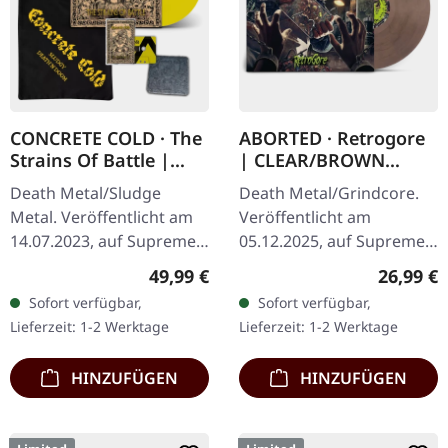
CONCRETE COLD · The
ABORTED · Retrogore
Strains Of Battle |
| CLEAR/BROWN
VINYL BUNDLE
MARBLED LP
Death Metal/Sludge
Death Metal/Grindcore.
Metal. Veröffentlicht am
Veröffentlicht am
14.07.2023, auf Supreme
05.12.2025, auf Supreme
Chaos Records. SCR-
Chaos Records.
Regulärer Preis:
Reguläre
49,99 €
26,99 €
exklusives Bundle, 50
Clear/Braun "Zombified
Sofort verfügbar,
Sofort verfügbar,
Exemplare, bestehend
Cream" marmoriertes
Lieferzeit: 1-2 Werktage
Lieferzeit: 1-2 Werktage
aus: · Gelbes Vinyl…
Vinyl. Limitiert auf 200…
HINZUFÜGEN
HINZUFÜGEN