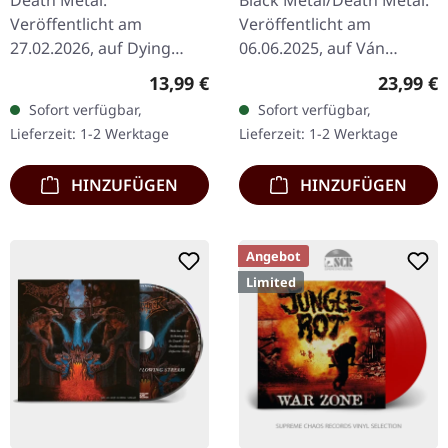
Death Metal.
Black Metal/Death Metal.
Veröffentlicht am
Veröffentlicht am
27.02.2026, auf Dying
06.06.2025, auf Ván
Victims Productions. CD
Records. Goldenes Vinyl,
Regulärer Preis:
Reguläre
13,99 €
23,99 €
im Standard-Jewelcase
12-seitiges Booklet im LP-
Sofort verfügbar,
Sofort verfügbar,
mit Obi-Streifen und
Format. Sumerian Tombs'
Lieferzeit: 1-2 Werktage
Lieferzeit: 1-2 Werktage
Sticker. Aus den
"Age Of…
verwesenden…
HINZUFÜGEN
HINZUFÜGEN
Angebot
Limited