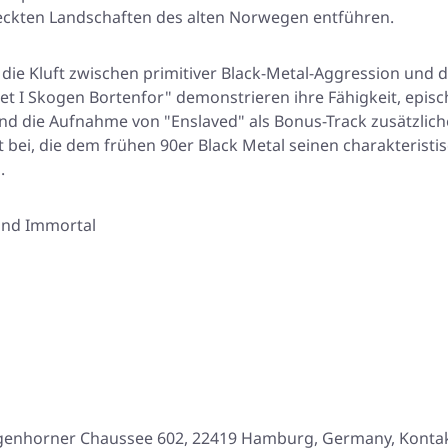
deckten Landschaften des alten Norwegen entführen.
e die Kluft zwischen primitiver Black-Metal-Aggression und
get I Skogen Bortenfor"
demonstrieren ihre Fähigkeit, episc
rend die Aufnahme von
"Enslaved"
als Bonus-Track zusätzlich
 bei, die dem frühen 90er Black Metal seinen charakteristis
.
und Immortal
genhorner Chaussee 602, 22419 Hamburg, Germany, Konta