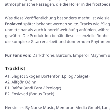
atmosphärische Passagen, die die Hörer in die frostbe
Was diese Veröffentlichung besonders macht, ist wie si
Enslaved
später bekannt werden sollte. Tracks wie
"Sla
unmittelbar als auch kinoreif weitläufig anfühlen, wäh
gewährt. Die Produktion behält diese essenzielle Rohheit
die komplexe Gitarrenarbeit und donnernden Rhythmen
Für Fans von:
Darkthrone, Burzum, Emperor, Mayhem 
Tracklist
A1. Slaget I Skogen Bortenfor (Epilog / Slaget)
A2. Allfǫðr Oðinn
B1. Balfǫr (Andi Fara / Prologr)
B2. Enslaved (Bonus Track)
Hersteller: By Norse Music, Membran Media GmbH, Lan