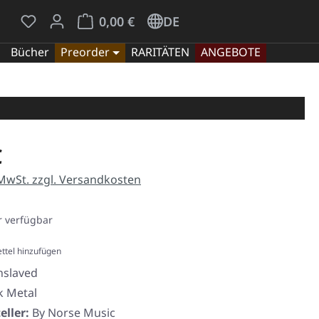
Du hast 0 Produkte auf dem Merkzettel
Warenkorb enthält 0 Positionen. Der Gesamt
0,00 €
DE
Bücher
Preorder
RARITÄTEN
ANGEBOTE
eis:
€
 MwSt. zzgl. Versandkosten
 verfügbar
ttel hinzufügen
nslaved
k Metal
eller:
By Norse Music