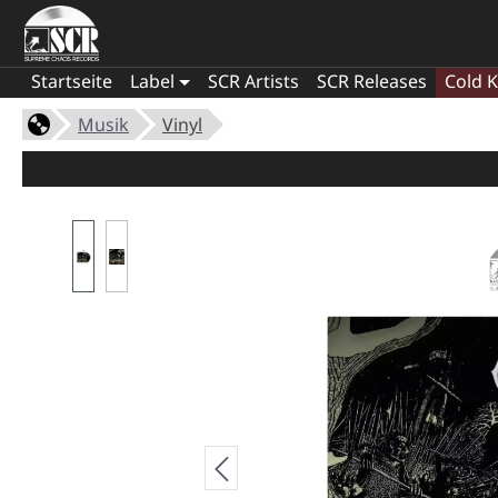
Startseite
Label
SCR Artists
SCR Releases
Cold K
Musik
Vinyl