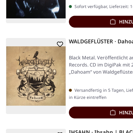
Sofort verfügbar, Lieferzeit: 
HINZ
WALDGEFLÜSTER · Daho
Black Metal. Veröffentlicht 
Records. CD im DigiPak mit 
„Dahoam“ von Waldgeflüster
Versandfertig in 5 Tagen, Lie
in Kürze eintreffen
HINZ
IHSAHN · Ihsahn | BLA