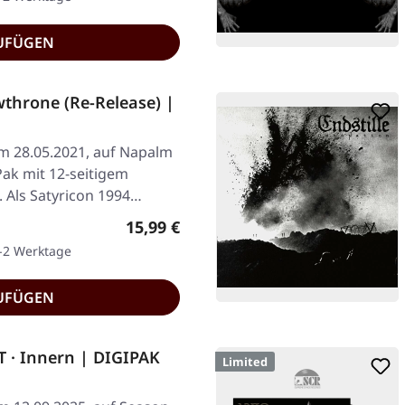
UFÜGEN
throne (Re-Release) |
am 28.05.2021, auf Napalm
Pak mit 12-seitigem
 Als Satyricon 1994…
Regulärer Preis:
15,99 €
1-2 Werktage
UFÜGEN
 · Innern | DIGIPAK
Limited