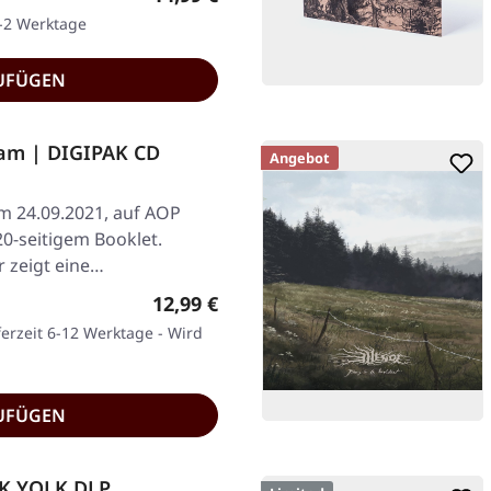
1-2 Werktage
UFÜGEN
am | DIGIPAK CD
Angebot
am 24.09.2021, auf AOP
20-seitigem Booklet.
 zeigt eine…
Regulärer Preis:
12,99 €
ferzeit 6-12 Werktage - Wird
UFÜGEN
CK YOLK DLP