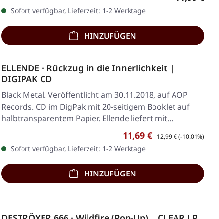
Sofort verfügbar, Lieferzeit: 1-2 Werktage
HINZUFÜGEN
ELLENDE · Rückzug in die Innerlichkeit |
DIGIPAK CD
Black Metal. Veröffentlicht am 30.11.2018, auf AOP
Records. CD im DigPak mit 20-seitigem Booklet auf
halbtransparentem Papier. Ellende liefert mit…
Verkaufspreis:
Regulärer Preis:
11,69 €
12,99 €
(-10.01%)
Sofort verfügbar, Lieferzeit: 1-2 Werktage
HINZUFÜGEN
DESTRÖYER 666 · Wildfire (Pop-Up) | CLEAR LP