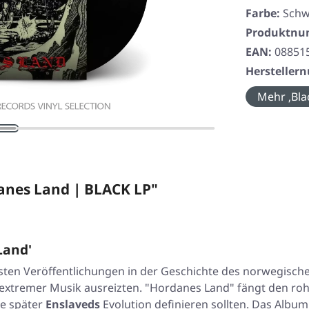
Farbe:
Schw
Produktn
EAN:
08851
Herstelle
Mehr ‚Bla
anes Land | BLACK LP"
Land'
igsten Veröffentlichungen in der Geschichte des norwegisc
 extremer Musik ausreizten.
"Hordanes Land"
fängt den roh
ie später
Enslaveds
Evolution definieren sollten. Das Album