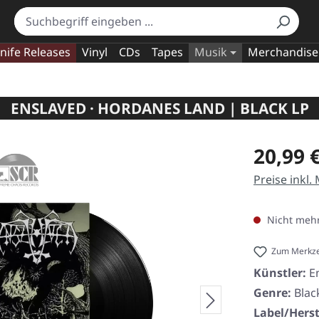
nife Releases
Vinyl
CDs
Tapes
Musik
Merchandise
ENSLAVED · HORDANES LAND | BLACK LP
Regulärer Pr
20,99 
Preise inkl.
Nicht mehr
Zum Merkze
Künstler:
E
Genre:
Blac
Label/Herst