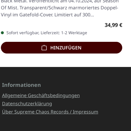
Black Metal. Veröffentlicht am 04.10.2024, auf Season
Of Mist. Transparent/Schwarz marmoriertes Doppel-
Vinyl im Gatefold-Cover. Limitiert auf 300…
Regulärer 
34,99 €
Sofort verfügbar, Lieferzeit: 1-2 Werktage
HINZUFÜGEN
Informationen
Allgemeine Geschäftsbedingungen
Datenschutzerklärung
Über Supreme Chaos Records / Impressum