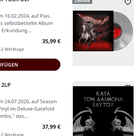
Limited
m 16.02.2024, auf Pias.
as selbstbetitelte Album
ige Erkundung…
Regulärer Preis:
35,99 €
1-2 Werktage
UFÜGEN
 2LP
am 24.07.2020, auf Season
inyl im Deluxe-Gatefold
Limbo," das…
Regulärer Preis:
37,99 €
1-2 Werktage