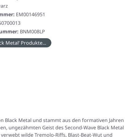
arz
ummer:
EM00146951
50700013
rnummer:
BNM008LP
ck Metal‘ Produkte...
hen Black Metal und stammt aus den formativen Jahren
en, ungezähmten Geist des Second-Wave Black Metal
 verwebt wilde Tremolo-Riffs, Blast-Beat-Wut und