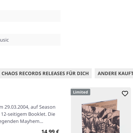
usic
 CHAOS RECORDS RELEASES FÜR DICH
ANDERE KAUF
Limited
am 29.03.2004, auf Season
 12-seitigem Booklet. Die
-Legenden Mayhem…
Regulärer Preis:
14,99 €