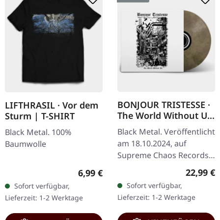
BONJOUR TRISTESSE ·
LIFTHRASIL · Vor dem
The World Without Us
Sturm | T-SHIRT
| ECO RECYCLE LP
Black Metal. Veröffentlicht
Black Metal. 100%
am 18.10.2024, auf
Baumwolle
Supreme Chaos Records.
Eco Recycle Vinyl mit
Reguläre
22,99 €
Regulärer Preis:
6,99 €
Insert, die Farbe kann
Sofort verfügbar,
Sofort verfügbar,
variieren, limitiert auf
Lieferzeit: 1-2 Werktage
Lieferzeit: 1-2 Werktage
100…