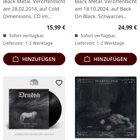
Black Metal. Veröffentlicht
Black Metal. Veröffentlicht
am 28.02.2014, auf Cold
am 18.10.2024, auf Back
Dimensions. CD im
On Black. Schwarzes
Jewelcase.
Vinyl. "Beast Of Prey:
Regulärer Preis:
Reguläre
15,99 €
24,99 €
"Snuff//Hiroshima" ist
Brutal Assault" fängt die
Sofort verfügbar,
Sofort verfügbar,
eine eindringliche
rohe Kraft und brutale…
Lieferzeit: 1-2 Werktage
Lieferzeit: 1-2 Werktage
Erkundung der
emotionalen…
HINZUFÜGEN
HINZUFÜGEN