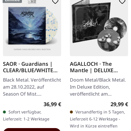
SAOR · Guardians |
AGALLOCH · The
CLEAR/BLUE/WHITE
Mantle | DELUXE
SPLATTER 2LP
HARDCOVER BOOK
Black Metal. Veröffentlicht
Doom Metal/Black Metal.
2CD
am 28.10.2022, auf
Im Deluxe Edition,
Season Of Mist.
veröffentlicht am
Kristallklares mit weißen
12.07.2024, auf Eisenwald.
Regulärer Preis:
Reguläre
36,99 €
29,99 €
und blauen Splattern
Deluxe 2-CD Buch Edition
Sofort verfügbar,
Versandfertig in 5 Tagen,
doppeltes Vinyl, im
mit Heißfolienprägung
Lieferzeit: 1-2 Werktage
Lieferzeit 6-12 Werktage -
Gatefold-Cover mit…
und 64 Seiten…
Wird in Kürze eintreffen