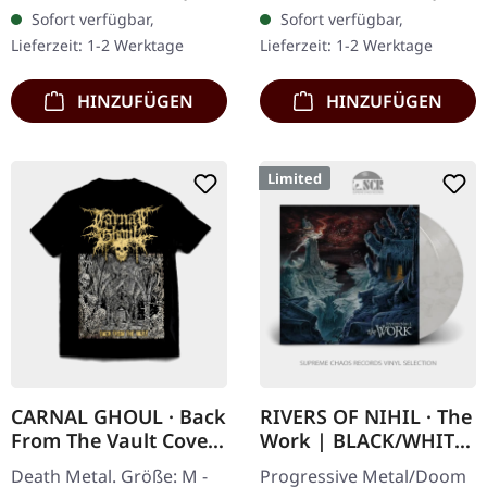
Schweizer Black Metal-
Jewelcase. Limitiert auf
Sofort verfügbar,
Sofort verfügbar,
Visionär Paysage d'Hiver
400 Exemplare. Krieg
Lieferzeit: 1-2 Werktage
Lieferzeit: 1-2 Werktage
liefert…
liefert mit…
HINZUFÜGEN
HINZUFÜGEN
Limited
CARNAL GHOUL · Back
RIVERS OF NIHIL · The
From The Vault Cover
Work | BLACK/WHITE
| T-SHIRT
2LP
Death Metal. Größe: M -
Progressive Metal/Doom