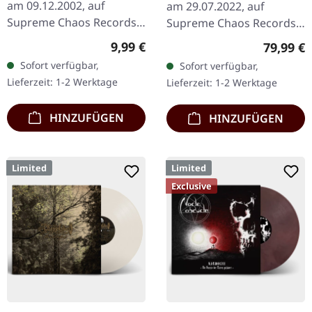
am 09.12.2002, auf
am 29.07.2022, auf
Supreme Chaos Records.
Supreme Chaos Records.
CD im Jewelcase mit 12-
Extrem schwere schwarze
Regulärer Preis:
9,99 €
Reguläre
79,99 €
seitigem Booklet. Wenn
Holzbox mit graviertem
Sofort verfügbar,
Sofort verfügbar,
österreichischer Black
Logo, Titel und
Lieferzeit: 1-2 Werktage
Lieferzeit: 1-2 Werktage
Metal den…
Nummerierung,…
HINZUFÜGEN
HINZUFÜGEN
Limited
Limited
Exclusive