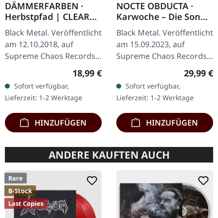
DÄMMERFARBEN ·
NOCTE OBDUCTA ·
Herbstpfad | CLEAR
Karwoche – Die Sonne
LP
der Toten pulsiert |
Black Metal. Veröffentlicht
Black Metal. Veröffentlicht
CLEAR/RED MARBLED
am 12.10.2018, auf
am 15.09.2023, auf
LP
Supreme Chaos Records.
Supreme Chaos Records.
Transparentes Vinyl
Ultra
Regulärer Preis:
Reguläre
18,99 €
29,99 €
limitiert auf nur 200
Clear/Rot/Weiß/Schwarz
Sofort verfügbar,
Sofort verfügbar,
Exemplare. Diese
marmoriertes Vinyl im
Lieferzeit: 1-2 Werktage
Lieferzeit: 1-2 Werktage
hochwertige…
Gatefold-Cover mit Insert,
…
HINZUFÜGEN
HINZUFÜGEN
ANDERE KAUFTEN AUCH
Rare
B-Stock
Last Copies