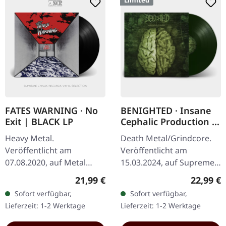
Limited
FATES WARNING · No
BENIGHTED · Insane
Exit | BLACK LP
Cephalic Production |
DARK GREEN LP
Heavy Metal.
Death Metal/Grindcore.
Veröffentlicht am
Veröffentlicht am
07.08.2020, auf Metal
15.03.2024, auf Supreme
Blade Records. Schwarzes
Chaos Records.
Regulärer Preis:
Reguläre
21,99 €
22,99 €
Vinyl mit Poster. "No Exit"
Dunkelgrünes Vinyl mit
Sofort verfügbar,
Sofort verfügbar,
ist ein Eckpfeiler des…
schwerem Cover und
Lieferzeit: 1-2 Werktage
Lieferzeit: 1-2 Werktage
Insert. Limitiert auf 100…