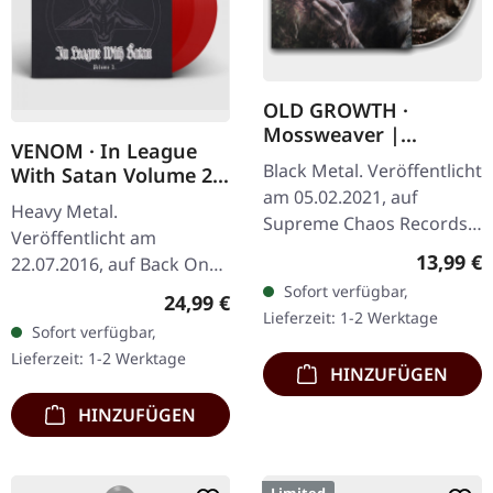
OLD GROWTH ·
Mossweaver |
VENOM · In League
DIGIPAK CD
Black Metal. Veröffentlicht
With Satan Volume 2
am 05.02.2021, auf
(B-Stock) | RED 2LP
Heavy Metal.
Supreme Chaos Records.
Veröffentlicht am
Erstauflage im DigiPak
Reguläre
13,99 €
22.07.2016, auf Back On
mit 8-seitigem Booklet.
Black. Transparent rotes
Sofort verfügbar,
Regulärer Preis:
24,99 €
"Mossweaver"
Doppel-Vinyl im Gatefold-
Lieferzeit: 1-2 Werktage
transformiert…
Sofort verfügbar,
Cover. B-Stock: Cover hat
Lieferzeit: 1-2 Werktage
eine Delle in der…
HINZUFÜGEN
HINZUFÜGEN