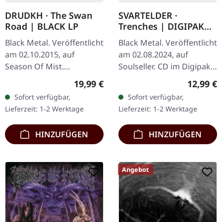
DRUDKH · The Swan
SVARTELDER ·
Road | BLACK LP
Trenches | DIGIPAK
CD
Black Metal. Veröffentlicht
Black Metal. Veröffentlicht
am 02.10.2015, auf
am 02.08.2024, auf
Season Of Mist.
Soulseller. CD im Digipak.
Schwarzes Vinyl. "The
Die norwegische Black
Regulärer Preis:
Reguläre
19,99 €
12,99 €
Swan Road," das dritte
Metal-Formation
Sofort verfügbar,
Sofort verfügbar,
Album von Drudkh,
Svartelder liefert mit
Lieferzeit: 1-2 Werktage
Lieferzeit: 1-2 Werktage
markiert eine Abkehr…
"Trenches"…
HINZUFÜGEN
HINZUFÜGEN
Angebot