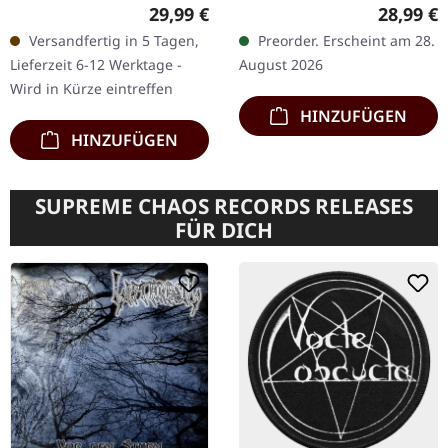
Buch mit Hotfoil-
Weißes Vinyl im Gatefold-
Regulärer Preis:
Reguläre
29,99 €
28,99 €
veredeltem Cover, 54
Cover. Inklusive
Versandfertig in 5 Tagen,
Preorder. Erscheint am 28.
Seiten mit Informationen,
exklusivem A2-Poster.
Lieferzeit 6-12 Werktage -
August 2026
Bildern,…
Limitiert…
Wird in Kürze eintreffen
HINZUFÜGEN
HINZUFÜGEN
SUPREME CHAOS RECORDS RELEASES
FÜR DICH