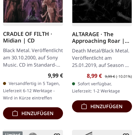
CRADLE OF FILTH ·
ALTARAGE · The
Midian | CD
Approaching Roar |
DIGIPAK CD
Black Metal. Veröffentlicht
Death Metal/Black Metal.
am 30.10.2000, auf Sony
Veröffentlicht am
Music. CD im Standard-
25.01.2019, auf Season Of
Jewelcase mit 20-seitigem
Mist Underground
Regulärer Preis:
9,99 €
Verkaufspreis:
Regulärer Preis:
8,99 €
9,99 €
(-10.01%)
Booklet. Cradle of Filth
Activists. CD im 3-Panel-
Versandfertig in 5 Tagen,
Sofort verfügbar,
entfesselten mit…
Digipak. Altarage liefern
Lieferzeit 6-12 Werktage -
Lieferzeit: 1-2 Werktage
mit The…
Wird in Kürze eintreffen
HINZUFÜGEN
HINZUFÜGEN
Limited