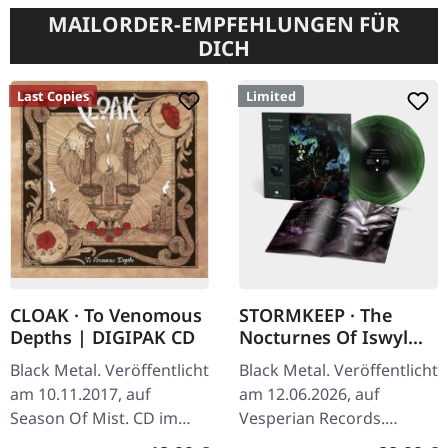
MAILORDER-EMPFEHLUNGEN FÜR
DICH
Last Copies
Limited
CLOAK · To Venomous
STORMKEEP · The
Depths | DIGIPAK CD
Nocturnes Of Iswylm
| GREEN/BLACK
Black Metal. Veröffentlicht
Black Metal. Veröffentlicht
RIPPLE LP
am 10.11.2017, auf
am 12.06.2026, auf
Season Of Mist. CD im
Vesperian Records.
DigiPak mit 12-seitigem
Grün/schwarz