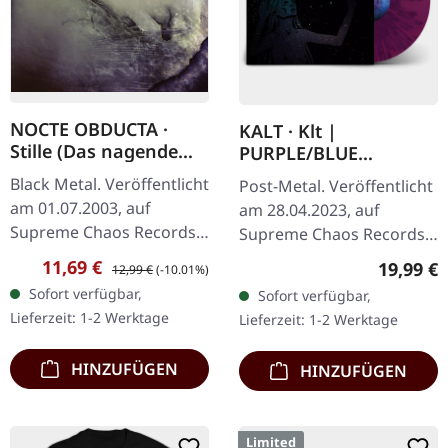
NOCTE OBDUCTA ·
KALT · Klt |
Stille (Das nagende
PURPLE/BLUE
Schweigen) | CD
SPLATTER LP
Black Metal. Veröffentlicht
Post-Metal. Veröffentlicht
am 01.07.2003, auf
am 28.04.2023, auf
Supreme Chaos Records.
Supreme Chaos Records.
CD im Jewelcase. Mit
SCR-Exklusives Splatter-
Verkaufspreis:
Regulärer Preis:
11,69 €
Reguläre
19,99 €
12,99 €
(-10.01%)
"Stille (Das nagende
Vinyl auf transparent lila
Sofort verfügbar,
Sofort verfügbar,
Schweigen)" zeigen sich
Vinyl mit blauen Splattern,
Lieferzeit: 1-2 Werktage
Lieferzeit: 1-2 Werktage
Nocte Obducta…
…
HINZUFÜGEN
HINZUFÜGEN
Limited