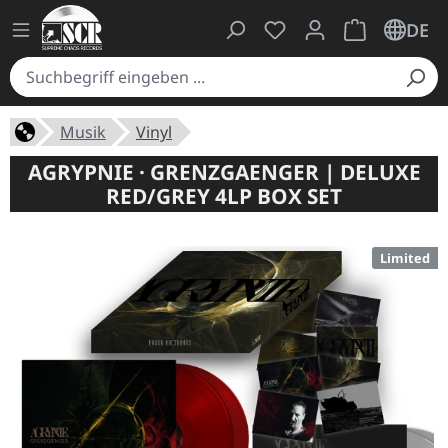
Du hast 0 Produkte auf
Warenkorb ent
DE
Musik
Vinyl
AGRYPNIE · GRENZGAENGER | DELUXE
RED/GREY 4LP BOX SET
Limited