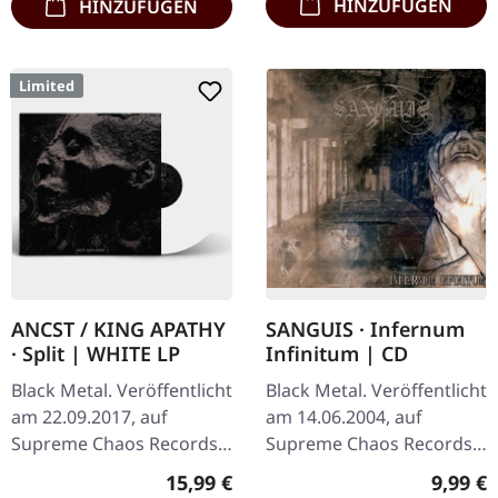
HINZUFÜGEN
HINZUFÜGEN
Limited
ANCST / KING APATHY
SANGUIS · Infernum
· Split | WHITE LP
Infinitum | CD
Black Metal. Veröffentlicht
Black Metal. Veröffentlicht
am 22.09.2017, auf
am 14.06.2004, auf
Supreme Chaos Records.
Supreme Chaos Records.
Weißes Vinyl, limitiert auf
CD im Jewelcase mit 16-
Regulärer Preis:
Regulär
15,99 €
9,99 €
nur 300
seitigem Booklet. Die