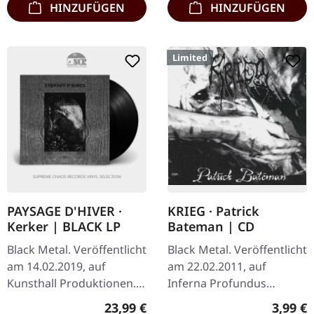
HINZUFÜGEN
HINZUFÜGEN
Limited
PAYSAGE D'HIVER ·
KRIEG · Patrick
Kerker | BLACK LP
Bateman | CD
Black Metal. Veröffentlicht
Black Metal. Veröffentlicht
am 14.02.2019, auf
am 22.02.2011, auf
Kunsthall Produktionen.
Inferna Profundus
Schwarzes Vinyl. Der
Productions. CD im
Regulärer Preis:
Regulär
23,99 €
3,99 €