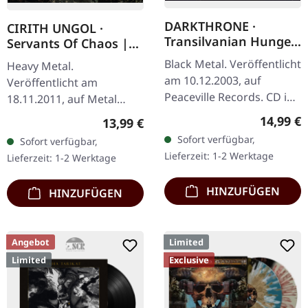
DARKTHRONE ·
CIRITH UNGOL ·
Transilvanian Hunger
Servants Of Chaos |
(Re-Release) | CD
2CD+DVD BOX
Black Metal. Veröffentlicht
Heavy Metal.
am 10.12.2003, auf
Veröffentlicht am
Peaceville Records. CD im
18.11.2011, auf Metal
Jewelcase. Remastered.
Blade Records. Re-Release
Reguläre
14,99 €
Regulärer Preis:
13,99 €
Dieses norwegische Black
mit Bonus-DVD "Live At
Sofort verfügbar,
Sofort verfügbar,
Metal Meisterwerk gilt
Wolf & Rosmiller's
Lieferzeit: 1-2 Werktage
Lieferzeit: 1-2 Werktage
als…
Country Club - November
9,…
HINZUFÜGEN
HINZUFÜGEN
Angebot
Limited
Limited
Exclusive