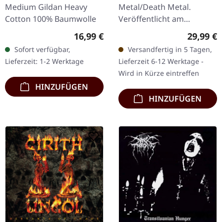
Medium Gildan Heavy
Metal/Death Metal.
Cotton 100% Baumwolle
Veröffentlicht am
18.02.2022, auf Metal
Regulärer Preis:
Reguläre
16,99 €
29,99 €
Blade Records.
Sofort verfügbar,
Versandfertig in 5 Tagen,
Schwarz/Weiß
Lieferzeit: 1-2 Werktage
Lieferzeit 6-12 Werktage -
marmoriertes Doppel-
Wird in Kürze eintreffen
Vinyl im…
HINZUFÜGEN
HINZUFÜGEN