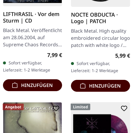
LIFTHRASIL · Vor dem
NOCTE OBDUCTA ·
Sturm | CD
Logo | PATCH
Black Metal. Veröffentlicht
Black Metal. High quality
am 28.06.2004, auf
embroidered circular logo
Supreme Chaos Records.
patch with white logo /
CD im Jewelcase mit
black background,
Regulärer Preis:
7,99 €
Regulär
5,99 €
Booklet. Lifthrasil
embroidered edge. Size
Sofort verfügbar,
Sofort verfügbar,
entfesselt mit „Vor dem
ca. 10 cm diameter
Lieferzeit: 1-2 Werktage
Lieferzeit: 1-2 Werktage
Sturm" eine…
HINZUFÜGEN
HINZUFÜGEN
Angebot
Limited