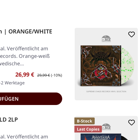
ain | ORANGE/WHITE
l. Veröffentlicht am
 Records. Orange-weiß
hwedische…
Verkaufspreis:
Regulärer Preis:
26,99 €
29,99 €
(-10%)
1-2 Werktage
UFÜGEN
OLD 2LP
B-Stock
Last Copies
l. Veröffentlicht am