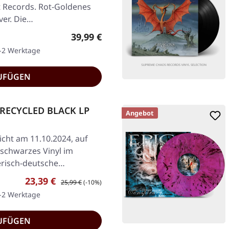
st Records. Rot-Goldenes
ver. Die…
Regulärer Preis:
39,99 €
1-2 Werktage
UFÜGEN
 RECYCLED BLACK LP
Angebot
icht am 11.10.2024, auf
schwarzes Vinyl im
erisch-deutsche…
Verkaufspreis:
Regulärer Preis:
23,39 €
25,99 €
(-10%)
1-2 Werktage
UFÜGEN