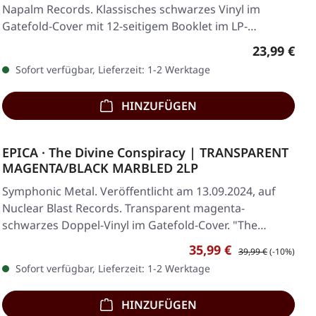
Napalm Records. Klassisches schwarzes Vinyl im
Gatefold-Cover mit 12-seitigem Booklet im LP-
Format…
Regulärer 
23,99 €
Sofort verfügbar, Lieferzeit: 1-2 Werktage
HINZUFÜGEN
EPICA · The Divine Conspiracy | TRANSPARENT
MAGENTA/BLACK MARBLED 2LP
Symphonic Metal. Veröffentlicht am 13.09.2024, auf
Nuclear Blast Records. Transparent magenta-
schwarzes Doppel-Vinyl im Gatefold-Cover. "The
Divine…
Verkaufspreis:
Regulärer Preis:
35,99 €
39,99 €
(-10%)
Sofort verfügbar, Lieferzeit: 1-2 Werktage
HINZUFÜGEN