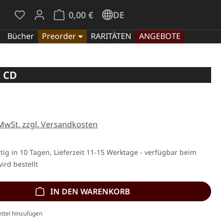
Du hast 0 Produkte auf dem Merkzettel
Warenkorb enthält 0 Positionen. Der Gesamt
0,00 €
DE
Bücher
Preorder
RARITÄTEN
ANGEBOTE
 CD
eis:
 MwSt. zzgl. Versandkosten
ig in 10 Tagen, Lieferzeit 11-15 Werktage - verfügbar beim
ird bestellt
IN DEN WARENKORB
ttel hinzufügen