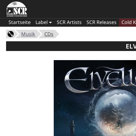
Startseite
Label
SCR Artists
SCR Releases
Cold K
Musik
CDs
EL