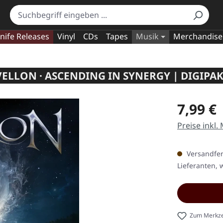
nife Releases
Vinyl
CDs
Tapes
Musik
Merchandise
VELLON · ASCENDING IN SYNERGY | DIGIPAK
Regulärer Pr
7,99 €
Preise inkl.
Versandfert
Lieferanten, w
Zum Merkze