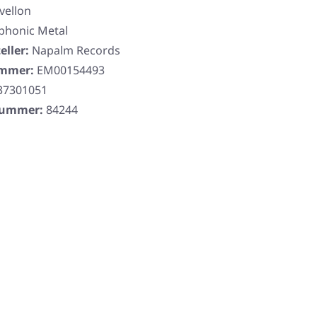
lvellon
honic Metal
eller:
Napalm Records
ummer:
EM00154493
37301051
rnummer:
84244