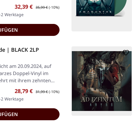
Verkaufspreis:
Regulärer Preis:
32,39 €
35,99 €
(-10%)
1-2 Werktage
UFÜGEN
de | BLACK 2LP
icht am 20.09.2024, auf
arzes Doppel-Vinyl im
ehrt mit ihrem zehnten…
Verkaufspreis:
Regulärer Preis:
28,79 €
31,99 €
(-10%)
1-2 Werktage
UFÜGEN