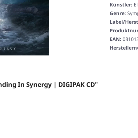
Künstler:
E
Genre:
Symp
Label/Herst
Produktn
EAN:
08101
Herstelle
ding In Synergy | DIGIPAK CD"