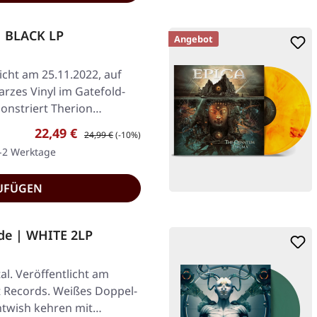
| BLACK LP
Angebot
icht am 25.11.2022, auf
rzes Vinyl im Gatefold-
monstriert Therion…
Verkaufspreis:
Regulärer Preis:
22,49 €
24,99 €
(-10%)
1-2 Werktage
UFÜGEN
de | WHITE 2LP
l. Veröffentlicht am
st Records. Weißes Doppel-
ghtwish kehren mit…