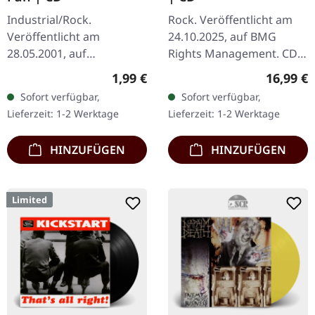
Industrial/Rock.
Rock. Veröffentlicht am
Veröffentlicht am
24.10.2025, auf BMG
28.05.2001, auf
Rights Management. CD
Moonstorm Records.
im Jewelcase. Mammoth
Regulärer Preis:
Reguläre
1,99 €
16,99 €
Jewelcase. Flatliners
kehren mit ihrem mit
Sofort verfügbar,
Sofort verfügbar,
Crawling Monsters
Spannung erwarteten
Lieferzeit: 1-2 Werktage
Lieferzeit: 1-2 Werktage
Waiting For The Sky
Album "The End"…
Chemistry Forgotten…
HINZUFÜGEN
HINZUFÜGEN
Limited