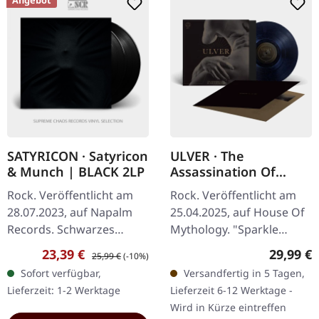
Angebot
SATYRICON · Satyricon
ULVER · The
& Munch | BLACK 2LP
Assassination Of
Julius Caesar |
Rock. Veröffentlicht am
Rock. Veröffentlicht am
SPARKLE UNIVERSE LP
28.07.2023, auf Napalm
25.04.2025, auf House Of
Records. Schwarzes
Mythology. "Sparkle
Doppel-Vinyl im Gatefold-
Universe" Vinyl mit 4-
Verkaufspreis:
Regulärer Preis:
Reguläre
23,39 €
29,99 €
25,99 €
(-10%)
Cover. Diese
seitigem Insert und
Sofort verfügbar,
Versandfertig in 5 Tagen,
außergewöhnliche
gefütterter Innentasche.
Lieferzeit: 1-2 Werktage
Lieferzeit 6-12 Werktage -
Kollaboration zwischen
"The…
Wird in Kürze eintreffen
den…