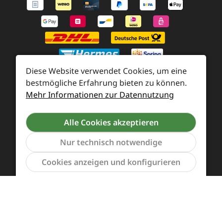
Diese Website verwendet Cookies, um eine
bestmögliche Erfahrung bieten zu können.
Mehr Informationen zur Datennutzung
Zahlung und Versand
Widerrufsrecht und Rücksendung
Kontakt
Alle Cookies akzeptieren
Händleranfragen
Cookie-Voreinstellungen
Nur technisch notwendige
Werkzeu
Cookies anzeigen und konfigurieren
Alle Preise inkl. gesetzl. Mehrwertsteuer zzgl.
Versandkosten
und ggf. Nachnahmegebühren, wenn
nicht anders angegeben.