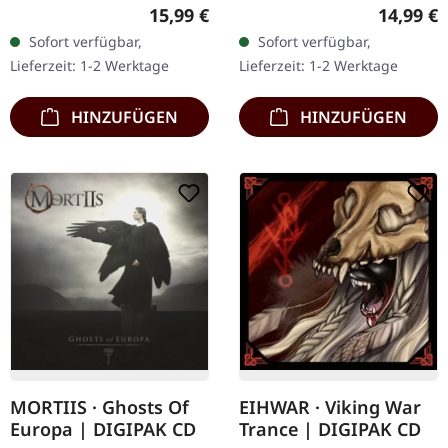
mit Textblatt und
Records. Klares Vinyl 7"
Regulärer Preis:
Reguläre
15,99 €
14,99 €
Download-Card, limitiert
Single mit 45 RPM im
Sofort verfügbar,
Sofort verfügbar,
auf 580
matten Cover . Limitierte
Lieferzeit: 1-2 Werktage
Lieferzeit: 1-2 Werktage
handnummerierte
Ten Club…
Exemplare.
HINZUFÜGEN
HINZUFÜGEN
MORTIIS · Ghosts Of
EIHWAR · Viking War
Europa | DIGIPAK CD
Trance | DIGIPAK CD