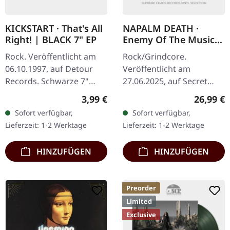
KICKSTART · That's All
NAPALM DEATH ·
Right! | BLACK 7" EP
Enemy Of The Music
Business | YELLOW LP
Rock. Veröffentlicht am
Rock/Grindcore.
06.10.1997, auf Detour
Veröffentlicht am
Records. Schwarze 7"
27.06.2025, auf Secret
Vinyl, limitiert auf 900
Records. Gelbes Vinyl. Als
Regulärer Preis:
Reguläre
3,99 €
26,99 €
Exemplare. A1. Everyday,
Napalm Death im Jahr
Sofort verfügbar,
Sofort verfügbar,
Everynight A2. Vacation
2000 "Enemy Of The
Lieferzeit: 1-2 Werktage
Lieferzeit: 1-2 Werktage
B1.…
Music Business"…
HINZUFÜGEN
HINZUFÜGEN
Preorder
Limited
Exclusive