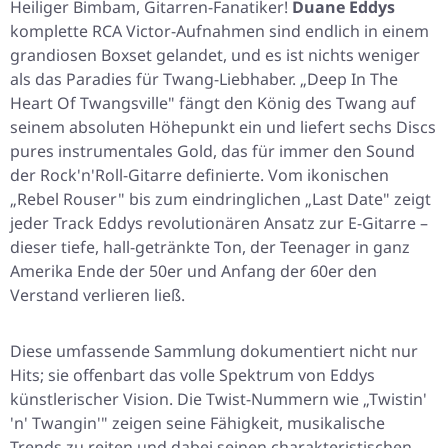
Heiliger Bimbam, Gitarren-Fanatiker!
Duane Eddys
komplette RCA Victor-Aufnahmen sind endlich in einem
grandiosen Boxset gelandet, und es ist nichts weniger
als das Paradies für Twang-Liebhaber.
„Deep In The
Heart Of Twangsville"
fängt den König des Twang auf
seinem absoluten Höhepunkt ein und liefert sechs Discs
pures instrumentales Gold, das für immer den Sound
der Rock'n'Roll-Gitarre definierte. Vom ikonischen
„Rebel Rouser"
bis zum eindringlichen
„Last Date"
zeigt
jeder Track Eddys revolutionären Ansatz zur E-Gitarre –
dieser tiefe, hall-getränkte Ton, der Teenager in ganz
Amerika Ende der 50er und Anfang der 60er den
Verstand verlieren ließ.
Diese umfassende Sammlung dokumentiert nicht nur
Hits; sie offenbart das volle Spektrum von Eddys
künstlerischer Vision. Die Twist-Nummern wie
„Twistin'
'n' Twangin'"
zeigen seine Fähigkeit, musikalische
Trends zu reiten und dabei seinen charakteristischen