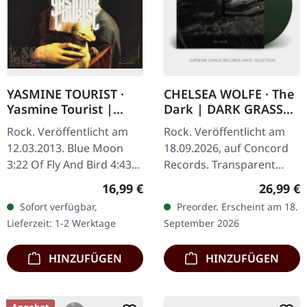
YASMINE TOURIST ·
CHELSEA WOLFE · The
Yasmine Tourist |
Dark | DARK GRASS
DIGI
GREEN LP
Rock. Veröffentlicht am
Rock. Veröffentlicht am
12.03.2013. Blue Moon
18.09.2026, auf Concord
3:22 Of Fly And Bird 4:43
Records. Transparent
Down Down 4:03 Dollar
dunkel grasgrünes Vinyl
Regulärer Preis:
Reguläre
16,99 €
26,99 €
Sin York 4:01 Faintheart
im Standard-Cover.
Sofort verfügbar,
Preorder. Erscheint am 18.
5:23 Neon Coloured 5:50
Limitierte Indie-Exklusive
Lieferzeit: 1-2 Werktage
September 2026
Give…
Auflage.…
HINZUFÜGEN
HINZUFÜGEN