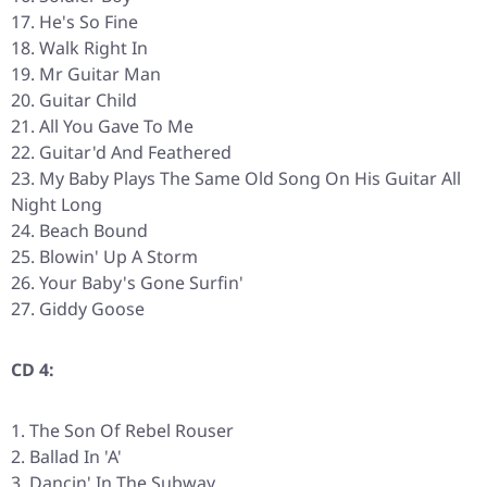
He's So Fine
Walk Right In
Mr Guitar Man
Guitar Child
All You Gave To Me
Guitar'd And Feathered
My Baby Plays The Same Old Song On His Guitar All
Night Long
Beach Bound
Blowin' Up A Storm
Your Baby's Gone Surfin'
Giddy Goose
CD 4:
The Son Of Rebel Rouser
Ballad In 'A'
Dancin' In The Subway