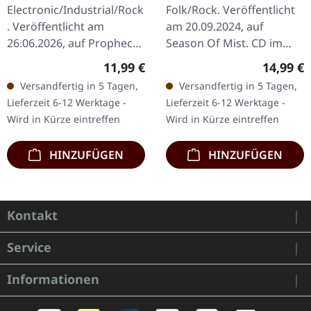
Electronic/Industrial/Rock
Folk/Rock. Veröffentlicht
. Veröffentlicht am
am 20.09.2024, auf
26.06.2026, auf Prophecy
Season Of Mist. CD im
Productions. CD im
DigiPak mit 20-seitigem
Regulärer Preis:
Reguläre
11,99 €
14,99 €
Digipak mit 12-seitigem
Booklet. Das Debütalbum
Versandfertig in 5 Tagen,
Versandfertig in 5 Tagen,
Booklet. Mortiis entfesselt
'Viking War Trance' des…
Lieferzeit 6-12 Werktage -
Lieferzeit 6-12 Werktage -
mit…
Wird in Kürze eintreffen
Wird in Kürze eintreffen
HINZUFÜGEN
HINZUFÜGEN
Kontakt
Service
Informationen