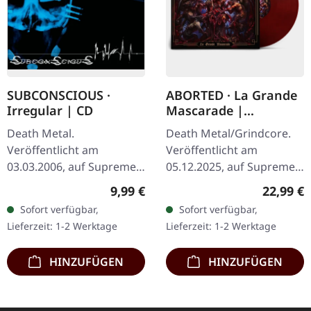
SUBCONSCIOUS ·
ABORTED · La Grande
Irregular | CD
Mascarade |
TRANSPARENT
Death Metal.
Death Metal/Grindcore.
RED/BLACK LP
Veröffentlicht am
Veröffentlicht am
03.03.2006, auf Supreme
05.12.2025, auf Supreme
Chaos Records. CD im
Chaos Records. Zum
Regulärer Preis:
Reguläre
9,99 €
22,99 €
Jewelcase mit 8-seitigem
ersten Mal auf Vinyl mit
Sofort verfügbar,
Sofort verfügbar,
Booklet. Subconscious
speziellem Mastering
Lieferzeit: 1-2 Werktage
Lieferzeit: 1-2 Werktage
liefern mit "Irregular"…
extra für Vinyl.…
HINZUFÜGEN
HINZUFÜGEN