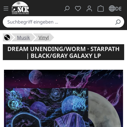
Du hast 0 Produkte auf
Warenkorb ent
DE
Musik
Vinyl
DREAM UNENDING/WORM · STARPATH
| BLACK/GRAY GALAXY LP