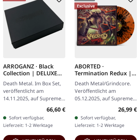
Exclusive
ARROGANZ · Black
ABORTED ·
Collection | DELUXE
Termination Redux |
BOX SET
ORANGE/BLACK
Death Metal. Im Box Set,
Death Metal/Grindcore.
SPLATTER LP
veröffentlicht am
Veröffentlicht am
14.11.2025, auf Supreme
05.12.2025, auf Supreme
Chaos Records. Schwarze
Chaos Records.
Regulärer Preis:
Reguläre
66,60 €
26,99 €
Deluxe-Box mit
Orangenes Vinyl mit
Sofort verfügbar,
Sofort verfügbar,
verschiedenen Releases in
schwarzen Splattern -
Lieferzeit: 1-2 Werktage
Lieferzeit: 1-2 Werktage
einer noblen,…
"Slash Splatter Vinyl".…