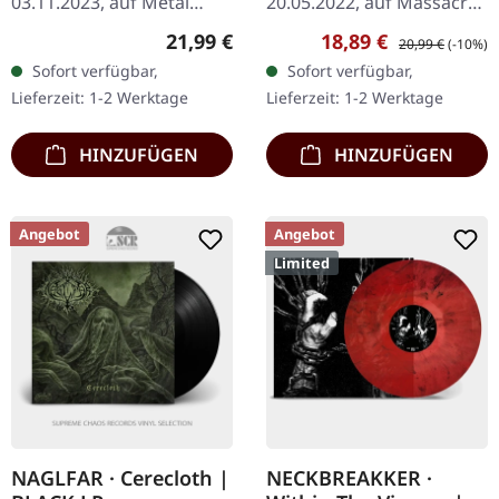
03.11.2023, auf Metal
20.05.2022, auf Massacre
Blade Records. Schwarzes
Records. Transparentes
Regulärer Preis:
Verkaufspreis:
Regulärer Preis:
21,99 €
18,89 €
20,99 €
(-10%)
Vinyl. "Slave to the
Vinyl, limitiert auf 250
Sofort verfügbar,
Sofort verfügbar,
Scalpel" von 200 Stab
Exemplare. Totenmond
Lieferzeit: 1-2 Werktage
Lieferzeit: 1-2 Werktage
Wounds ist ein…
waren noch nie eine
Band…
HINZUFÜGEN
HINZUFÜGEN
Angebot
Angebot
Limited
NAGLFAR · Cerecloth |
NECKBREAKKER ·