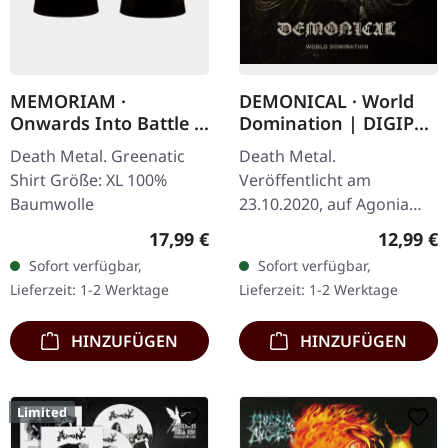
MEMORIAM ·
DEMONICAL · World
Onwards Into Battle |
Domination | DIGIPAK
T-SHIRT
CD
Death Metal. Greenatic
Death Metal.
Shirt Größe: XL 100%
Veröffentlicht am
Baumwolle
23.10.2020, auf Agonia
Records. CD im Digipak
Regulärer Preis:
Reguläre
17,99 €
12,99 €
mit durchsichtigem
Sofort verfügbar,
Sofort verfügbar,
Kunststofftray und 8-
Lieferzeit: 1-2 Werktage
Lieferzeit: 1-2 Werktage
seitigem Booklet, in
einer…
HINZUFÜGEN
HINZUFÜGEN
Limited