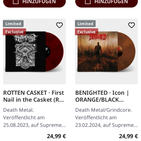
HINZUFÜGEN
HINZUFÜGEN
Limited
Limited
Exclusive
Exclusive
ROTTEN CASKET · First
BENIGHTED · Icon |
Nail in the Casket (Re-
ORANGE/BLACK
Release) | RED/BLACK
MARBLED LP
Death Metal.
Death Metal/Grindcore.
LP
Veröffentlicht am
Veröffentlicht am
25.08.2023, auf Supreme
23.02.2024, auf Supreme
Chaos Records. SCR
Chaos Records.
Regulärer Preis:
Reguläre
24,99 €
24,99 €
exklusiv! Re-Release auf
Transparent Dunkel-