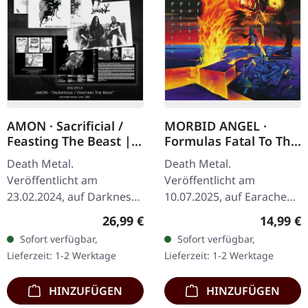
AMON · Sacrificial /
MORBID ANGEL ·
Feasting The Beast |
Formulas Fatal To The
PICTURE LP
Flesh | DIGIPAK CD
Death Metal.
Death Metal.
Veröffentlicht am
Veröffentlicht am
23.02.2024, auf Darkness
10.07.2025, auf Earache
Shall Rise Productions.
Records. CD im Digipak.
Regulärer Preis:
Reguläre
26,99 €
14,99 €
Picture Vinyl im Standard-
"Formulas Fatal To The
Sofort verfügbar,
Sofort verfügbar,
Cover mit 4-seitigem 12"-
Flesh" steht als Morbid
Lieferzeit: 1-2 Werktage
Lieferzeit: 1-2 Werktage
Insert und…
Angels fünftes…
HINZUFÜGEN
HINZUFÜGEN