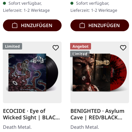
Sofort verfügbar,
Sofort verfügbar,
transparent rot/schwarz
Orange mit schwarz
Lieferzeit: 1-2 Werktage
Lieferzeit: 1-2 Werktage
marmoriertem Vinyl,…
marmoriertem Vinyl mit
schwerem…
HINZUFÜGEN
HINZUFÜGEN
Limited
Angebot
Limited
ECOCIDE · Eye of
BENIGHTED · Asylum
Wicked Sight | BLACK
Cave | RED/BLACK
LP
SPLATTER LP
Death Metal.
Death Metal.