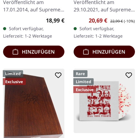
Veröffentlicht am
Veröffentlicht am
17.01.2014, auf Supreme
29.10.2021, auf Supreme
Chaos Records.
Chaos Records.
Regulärer Preis:
Verkaufspreis:
Regulärer Preis:
18,99 €
20,69 €
22,99 €
(-10%)
Schwarzes Vinyl, ltd. 200
Transparent rotes Vinyl
Sofort verfügbar,
Sofort verfügbar,
180g schwarzes Vinyl
mit schwarzen Splattern
Lieferzeit: 1-2 Werktage
Lieferzeit: 1-2 Werktage
Schweres Cover (350g)
und Insert. Limitiert auf
mit mattem…
200…
HINZUFÜGEN
HINZUFÜGEN
Limited
Rare
Exclusive
Limited
Exclusive