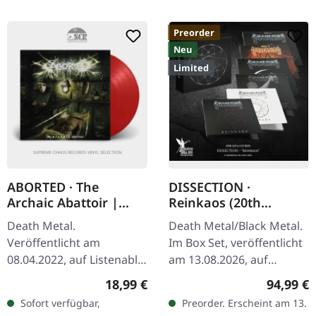
Preorder
Neu
Limited
ABORTED · The
DISSECTION ·
Archaic Abattoir |
Reinkaos (20th
TRANSPARENT RED LP
Anniversary) | 6CD
Death Metal.
Death Metal/Black Metal.
BOXSET
Veröffentlicht am
Im Box Set, veröffentlicht
08.04.2022, auf Listenable
am 13.08.2026, auf
Records. Transparent
Darkness Shall Rise
Regulärer Preis:
Reguläre
18,99 €
94,99 €
rotes Vinyl im Standard-
Productions. Exklusives
Sofort verfügbar,
Preorder. Erscheint am 13.
Cover mit Insert.
Box-Set mit 6 CDs im…