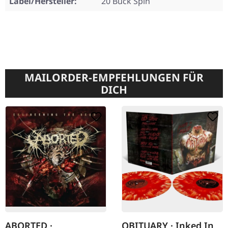
Label/Hersteller:
20 Buck Spin
MAILORDER-EMPFEHLUNGEN FÜR
DICH
ABORTED ·
OBITUARY · Inked In