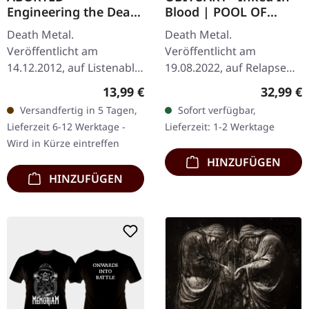
Engineering the Dead
Blood | POOL OF
| DIGIPACK CD
BLOOD DLP
Death Metal.
Death Metal.
Veröffentlicht am
Veröffentlicht am
14.12.2012, auf Listenable
19.08.2022, auf Relapse
Records. CD im DigiPak.
Records. Blood red cloudy
Regulärer Preis:
Reguläre
13,99 €
32,99 €
Aborteds zweites Album
effect Doppel-Vinyl im
Versandfertig in 5 Tagen,
Sofort verfügbar,
"Engineering The Dead"
Gatefold-Cover. Floridas
Lieferzeit 6-12 Werktage -
Lieferzeit: 1-2 Werktage
(2001) markierte den…
Death Metal-Titanen…
Wird in Kürze eintreffen
HINZUFÜGEN
HINZUFÜGEN