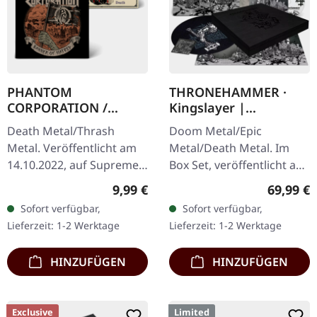
PHANTOM
THRONEHAMMER ·
CORPORATION /
Kingslayer |
HARROWED · Split |
EXCLUSIVE BOX SET
Death Metal/Thrash
Doom Metal/Epic
DIGIPAK CD
Metal. Veröffentlicht am
Metal/Death Metal. Im
14.10.2022, auf Supreme
Box Set, veröffentlicht am
Chaos Records. Wende-
24.11.2023, auf Supreme
Regulärer Preis:
Reguläre
9,99 €
69,99 €
DigiPak mit je einer Band
Chaos Records. Schwere
Sofort verfügbar,
Sofort verfügbar,
auf einer Seite und 8-
Holzbox mit speziellem
Lieferzeit: 1-2 Werktage
Lieferzeit: 1-2 Werktage
seitigem…
Schwarz in…
HINZUFÜGEN
HINZUFÜGEN
Exclusive
Limited