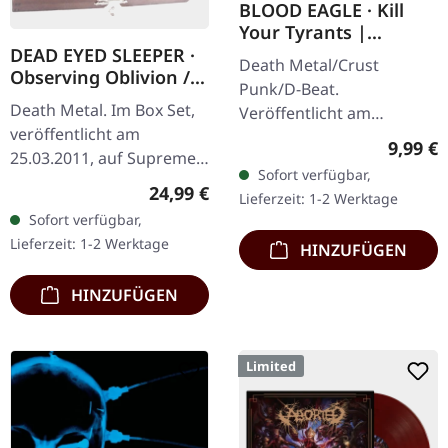
BLOOD EAGLE · Kill
Your Tyrants |
SPLATTER 7" EP
DEAD EYED SLEEPER ·
Death Metal/Crust
Observing Oblivion /
Punk/D-Beat.
Through Forests Of
Death Metal. Im Box Set,
Veröffentlicht am
Nonentities | 2CD
veröffentlicht am
27.06.2014, auf Supreme
WOODEN BOX SET
Regulär
9,99 €
25.03.2011, auf Supreme
Chaos Records. Weiße,
Sofort verfügbar,
Chaos Records. Der
schwere 7" Vinyl-EP mit
Regulärer Preis:
24,99 €
Lieferzeit: 1-2 Werktage
Nachfolger von "Through
roten Splattern im
Sofort verfügbar,
Forests Of Nonentities"
dicken…
Lieferzeit: 1-2 Werktage
HINZUFÜGEN
ist direkter…
HINZUFÜGEN
Limited