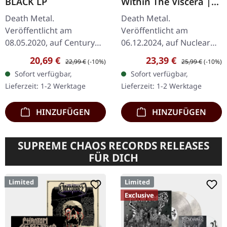
BLACK LP
Within The Viscera |
TRANSPARENT
Death Metal.
Death Metal.
RED/BLACK MARBLED
Veröffentlicht am
Veröffentlicht am
LP
08.05.2020, auf Century
06.12.2024, auf Nuclear
Media Records.
Blast Records. Limitierte
Verkaufspreis:
Regulärer Preis:
Verkaufspreis:
Regulärer Preis:
20,69 €
23,39 €
22,99 €
(-10%)
25,99 €
(-10%)
Schwarzes Vinyl im
Auflage auf
Sofort verfügbar,
Sofort verfügbar,
Gatefold-Cover. Die
transparentem
Lieferzeit: 1-2 Werktage
Lieferzeit: 1-2 Werktage
schwedischen Black
rot/schwarz
Metal-Veteranen…
marmoriertem Vinyl.
HINZUFÜGEN
HINZUFÜGEN
"Within…
SUPREME CHAOS RECORDS RELEASES
FÜR DICH
Limited
Limited
Exclusive