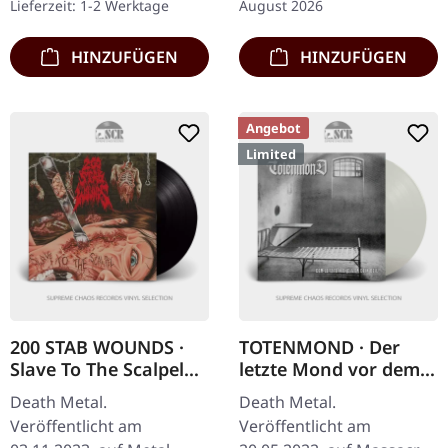
Lieferzeit: 1-2 Werktage
August 2026
Aborteds viertes Album
"The…
HINZUFÜGEN
HINZUFÜGEN
Angebot
Limited
200 STAB WOUNDS ·
TOTENMOND · Der
Slave To The Scalpel
letzte Mond vor dem
(Re-Issue) | BLACK LP
Beil | CLEAR LP
Death Metal.
Death Metal.
Veröffentlicht am
Veröffentlicht am