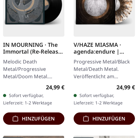
IN MOURNING · The
V/HAZE MIASMA ·
Immortal (Re-Release)
agenda:endure |
| BLACK LP
SPLATTER LP
Melodic Death
Progressive Metal/Black
Metal/Progressive
Metal/Death Metal.
Metal/Doom Metal.
Veröffentlicht am
Veröffentlicht am
08.12.2023, auf Supreme
Regulärer Preis:
Reguläre
24,99 €
24,99 €
27.03.2026, auf Supreme
Chaos Records. SCR
Sofort verfügbar,
Sofort verfügbar,
Chaos Records.
Exklusives Ultra
Lieferzeit: 1-2 Werktage
Lieferzeit: 1-2 Werktage
Schwarzes Vinyl mit
Clear/Silber/Gold/Schwar
Insert. Zweite Auflage…
z…
HINZUFÜGEN
HINZUFÜGEN