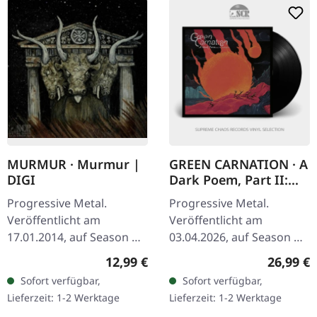
MURMUR · Murmur |
GREEN CARNATION · A
DIGI
Dark Poem, Part II:
Sanguis | BLACK LP
Progressive Metal.
Progressive Metal.
Veröffentlicht am
Veröffentlicht am
17.01.2014, auf Season Of
03.04.2026, auf Season Of
Mist. Water From Water
Mist. Schwarzes Vinyl im
Regulärer Preis:
Reguläre
12,99 €
26,99 €
Bull Of Crete Al-Malik
Gatefold-Cover mit
Sofort verfügbar,
Sofort verfügbar,
Recuerdos Zeta II Reticuli
Pantone-Silberdruck.
Lieferzeit: 1-2 Werktage
Lieferzeit: 1-2 Werktage
6 . Zeta II…
Luxuriöses Insert mit…