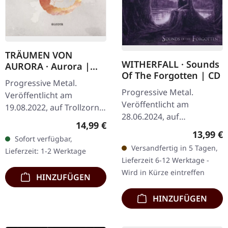
TRÄUMEN VON
WITHERFALL · Sounds
AURORA · Aurora |
Of The Forgotten | CD
DIGI
Progressive Metal.
Progressive Metal.
Veröffentlicht am
Veröffentlicht am
19.08.2022, auf Trollzorn
28.06.2024, auf
Records. Digipak. 1
Regulärer Preis:
14,99 €
Deathwave Records. CD
AURORA I 2 GRAM UND
Reguläre
13,99 €
Sofort verfügbar,
im Jewelcase. Witherfall
VERVE 3 AURORA II 4
Versandfertig in 5 Tagen,
Lieferzeit: 1-2 Werktage
liefert mit "Sounds Of The
EPIPHANIE 5 ESSENZ
Lieferzeit 6-12 Werktage -
Forgotten" einen…
DER…
Wird in Kürze eintreffen
HINZUFÜGEN
HINZUFÜGEN