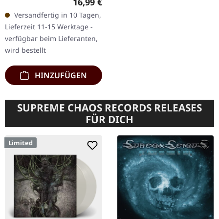
Regulärer Preis:
16,99 €
Die schwedischen
Versandfertig in 10 Tagen,
Progressive-Metal-
Lieferzeit 11-15 Werktage -
Titanen Evergrey kehren
verfügbar beim Lieferanten,
mit…
wird bestellt
HINZUFÜGEN
SUPREME CHAOS RECORDS RELEASES
FÜR DICH
Limited