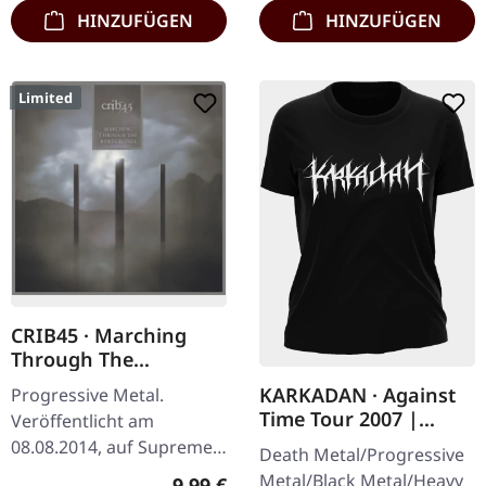
HINZUFÜGEN
HINZUFÜGEN
Limited
CRIB45 · Marching
Through The
Borderlines | DIGIPAK
KARKADAN · Against
Progressive Metal.
CD
Time Tour 2007 |
Veröffentlicht am
GIRLIE
08.08.2014, auf Supreme
Death Metal/Progressive
Chaos Records. Limitierte
Metal/Black Metal/Heavy
Regulärer Preis:
9,99 €