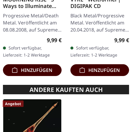
Ways to Illuminate
DIGIPAK CD
Silence | DIGIPAK CD
Progressive Metal/Death
Black Metal/Progressive
Metal. Veröffentlicht am
Metal. Veröffentlicht am
08.08.2008, auf Supreme
20.04.2018, auf Supreme
Chaos Records. Limitierte
Chaos Records. Limitierte
Regulärer Preis:
Regulär
9,99 €
9,99 €
CD-Version im DigiPak mit
Erstauflage als CD im
Sofort verfügbar,
Sofort verfügbar,
12-seitgem Booklet.…
DigiPak. Schnall Dich an,…
Lieferzeit: 1-2 Werktage
Lieferzeit: 1-2 Werktage
HINZUFÜGEN
HINZUFÜGEN
ANDERE KAUFTEN AUCH
Angebot