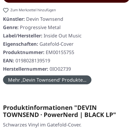
Zum Merkzettel hinzufügen
Künstler:
Devin Townsend
Genre:
Progressive Metal
Label/Hersteller:
Inside Out Music
Eigenschaften:
Gatefold-Cover
Produktnummer:
EM00155755
EAN:
0198028139519
Herstellernummer:
0IO02739
Mehr ‚Devin Townsend‘ Produkte...
Produktinformationen "DEVIN
TOWNSEND · PowerNerd | BLACK LP"
Schwarzes Vinyl im Gatefold-Cover.