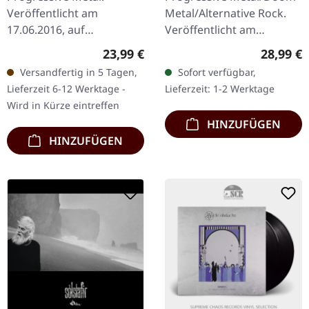
Veröffentlicht am
Metal/Alternative Rock.
17.06.2016, auf
Veröffentlicht am
Roadrunner Records.
19.06.2026, auf Peaceville
Regulärer Preis:
Reguläre
23,99 €
28,99 €
Schwarzes Vinyl.
Records. Klares Vinyl im
Versandfertig in 5 Tagen,
Sofort verfügbar,
"Magma," das sechste
Standard-Cover. Plastic
Lieferzeit 6-12 Werktage -
Lieferzeit: 1-2 Werktage
Studioalbum der
Head…
Wird in Kürze eintreffen
französischen…
HINZUFÜGEN
HINZUFÜGEN