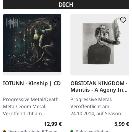
DICH
IOTUNN · Kinship | CD
OBSIDIAN KINGDOM ·
Mantiis - A Agony In
Fourteen Bites | CD
Progressive Metal/Death
Progressive Metal.
Metal/Doom Metal.
Veröffentlicht am
Veröffentlicht am
24.10.2014, auf Season Of
25.10.2024, auf Metal
Mist. Not Yet Five 4:18
Regulärer Preis:
Regulär
12,99 €
5,99 €
Blade Records. CD im
Oncoming Dark 2:51
Versandfertig in 5 Tagen,
Sofort verfügbar,