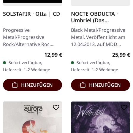
SOLSTAFIR · Otta | CD
NOCTE OBDUCTA ·
Umbriel (Das
Schweigen zwischen
Progressive
Black Metal/Progressive
den Sternen) | BLACK
Metal/Progressive
Metal. Veröffentlicht am
2LP
Rock/Alternative Roc.
12.04.2013, auf MDD
Veröffentlicht am
Records. Schwarzes
Regulärer Preis:
Reguläre
12,99 €
25,99 €
29.08.2014, auf Season Of
Doppel-Vinyl im Gatefold-
Sofort verfügbar,
Sofort verfügbar,
Mist. CD im Jewelcase.
Cover. Nocte Obducta
Lieferzeit: 1-2 Werktage
Lieferzeit: 1-2 Werktage
Sólstafirs "Ótta" stellt
kehrt mit ihrem…
eine…
HINZUFÜGEN
HINZUFÜGEN