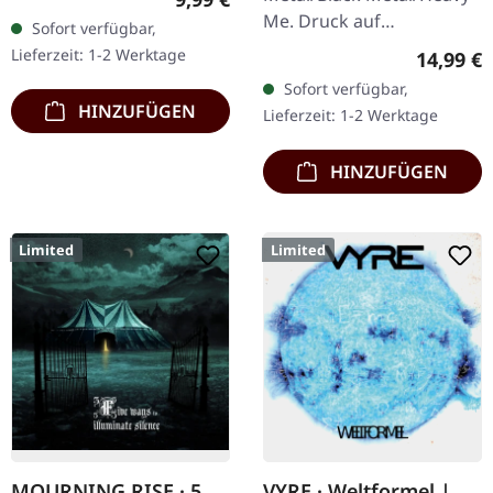
CD im DigiPak. CRIB45 aus
Me. Druck auf
Sofort verfügbar,
Finnland sind ein kleiner
Vorderseite und
Lieferzeit: 1-2 Werktage
Reguläre
14,99 €
Geheimtipp…
Rückseite. Front Logo,
Sofort verfügbar,
Rückseite: Tourdaten.
HINZUFÜGEN
Lieferzeit: 1-2 Werktage
100% Baumwolle
HINZUFÜGEN
Limited
Limited
MOURNING RISE · 5
VYRE · Weltformel |