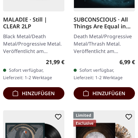
MALADIE · Still |
SUBCONSCIOUS · All
CLEAR 2LP
Things Are Equal in
Death | CD
Black Metal/Death
Death Metal/Progressive
Metal/Progressive Metal.
Metal/Thrash Metal.
Veröffentlicht am
Veröffentlicht am
10.04.2015, auf Supreme
08.08.2008, auf Supreme
Regulärer Preis:
Regulär
21,99 €
6,99 €
Chaos Records.
Chaos Records. CD im
Sofort verfügbar,
Sofort verfügbar,
Transparentes Doppel-
Jewelcase mit 8-seitigem
Lieferzeit: 1-2 Werktage
Lieferzeit: 1-2 Werktage
Vinyl im schweren…
Booklet.…
HINZUFÜGEN
HINZUFÜGEN
Limited
Exclusive