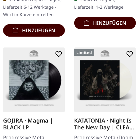
Jewelcase, 20-seitiges
Through The Glass 2:25
Lieferzeit 6-12 Werktage -
Lieferzeit: 1-2 Werktage
Booklet. Iotunn setzt…
Cinnamon Balls 3:04…
Wird in Kürze eintreffen
HINZUFÜGEN
HINZUFÜGEN
Limited
GOJIRA · Magma |
KATATONIA · Night Is
BLACK LP
The New Day | CLEAR
LP
Progressive Metal.
Progressive Metal/Doom