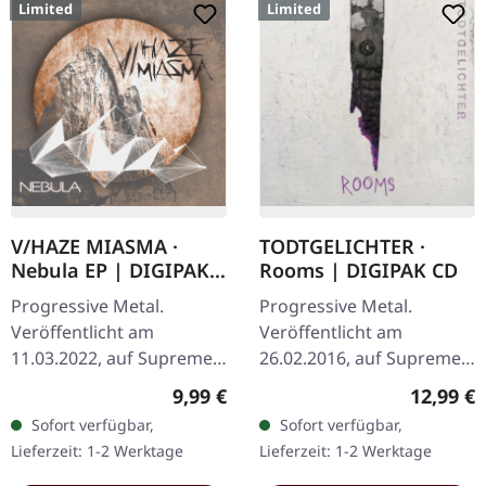
Limited
Limited
V/HAZE MIASMA ·
TODTGELICHTER ·
Nebula EP | DIGIPAK
Rooms | DIGIPAK CD
CD
Progressive Metal.
Progressive Metal.
Veröffentlicht am
Veröffentlicht am
11.03.2022, auf Supreme
26.02.2016, auf Supreme
Chaos Records. Limitierte
Chaos Records. Limitierte
Regulärer Preis:
Reguläre
9,99 €
12,99 €
DigiPak-Auflage von nur
CD im DigiPak.
Sofort verfügbar,
Sofort verfügbar,
300 handnummerierten
Hinreißender Avantgarde
Lieferzeit: 1-2 Werktage
Lieferzeit: 1-2 Werktage
Exemplaren!…
Black Metal mit…