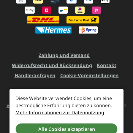
Zahlung und Versand
Widerrufsrecht und Rücksendung
Kontakt
Händleranfragen
Cookie-Voreinstellungen
Diese Website verwendet Cookies, um eine
Alle Preise inkl. gesetzl. Mehrwertsteuer zzgl.
bestmögliche Erfahrung bieten zu können.
Versandkosten
und ggf. Nachnahmegebühren, wenn
Mehr Informationen zur Datennutzung
nicht anders angegeben.
Alle Cookies akzeptieren
Vertrag widerrufen