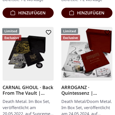
Clear/Grün/Schwarz
marmoriertes Vinyl im
marmoriertes'…
schweren Cover…
HINZUFÜGEN
HINZUFÜGEN
Limited
Limited
Exclusive
Exclusive
CARNAL GHOUL · Back
ARROGANZ ·
From The Vault |
Quintessenz |
WOODEN BOX SET
WOODEN BOX SET
Death Metal. Im Box Set,
Death Metal/Doom Metal.
veröffentlicht am
Im Box Set, veröffentlicht
20.05.2022, auf Supreme
am 24.05.2024, auf