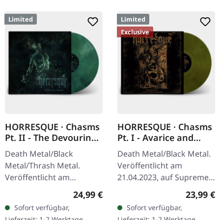
Limited
Limited
Exclusive
HORRESQUE · Chasms
HORRESQUE · Chasms
Pt. II - The Devouring
Pt. I - Avarice and
Exorbitance |
Retribution |
Death Metal/Black
Death Metal/Black Metal.
MARBLED LP
YELLOW/BLACK LP
Metal/Thrash Metal.
Veröffentlicht am
Veröffentlicht am
21.04.2023, auf Supreme
22.03.2024, auf Supreme
Chaos Records.
Regulärer Preis:
Reguläre
24,99 €
23,99 €
Chaos Records. Exklusives
Transparent
Sofort verfügbar,
Sofort verfügbar,
'Malstrom
Dunkelgelb/Schwarz
Lieferzeit: 1-2 Werktage
Lieferzeit: 1-2 Werktage