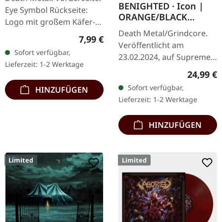
GIRLIE L
BENIGHTED · Icon |
Eye Symbol Rückseite:
ORANGE/BLACK
Logo mit großem Käfer-
MARBLED LP
Death Metal/Grindcore.
Artwork 100% Baumwolle
Regulärer Preis:
7,99 €
Veröffentlicht am
Sofort verfügbar,
23.02.2024, auf Supreme
Lieferzeit: 1-2 Werktage
Chaos Records.
Reguläre
24,99 €
Transparent Dunkel-
Sofort verfügbar,
HINZUFÜGEN
Orange mit schwarz
Lieferzeit: 1-2 Werktage
marmoriertem Vinyl mit
schwerem…
HINZUFÜGEN
Limited
Limited