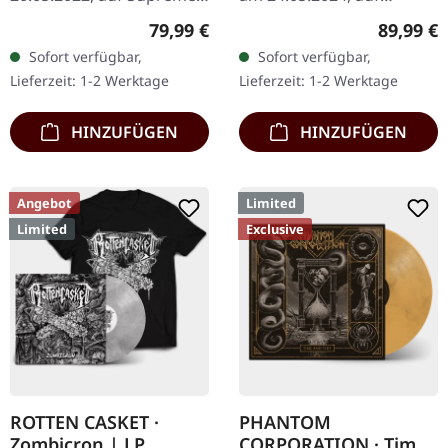
Chaos Records. Extrem
Supreme Chaos Records.
Regulärer Preis:
Reguläre
79,99 €
89,99 €
schwere schwarze
Ultra schwere,
Sofort verfügbar,
Sofort verfügbar,
Holzbox mit Logo und
handgearbeitete Holzbox
Lieferzeit: 1-2 Werktage
Lieferzeit: 1-2 Werktage
Nummerierung,…
mit graviertem…
HINZUFÜGEN
HINZUFÜGEN
Angebot
Limited
Limited
Exclusive
ROTTEN CASKET ·
PHANTOM
Zombicron | LP
CORPORATION · Time