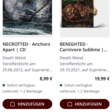
NECROTTED · Anchors
BENIGHTED ·
Apart | CD
Carnivore Sublime |
WHITE LP
Death Metal.
Death Metal.
Veröffentlicht am
Veröffentlicht am
29.06.2012, auf Supreme
29.10.2021, auf Supreme
Chaos Records. CD im
Chaos Records. Weißes
Regulärer Preis:
Reguläre
8,99 €
19,99 €
Jewelcase mit 8-seitigem
Vinyl. Neuauflage als
Sofort verfügbar,
Sofort verfügbar,
Booklet. Hier gibt es nicht
hochwertiges Vinyl mit
Lieferzeit: 1-2 Werktage
Lieferzeit: 1-2 Werktage
weniger als modernen…
Original Splatter…
HINZUFÜGEN
HINZUFÜGEN