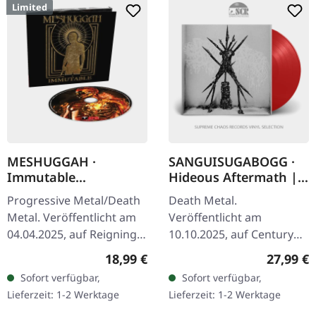
Limited
MESHUGGAH ·
SANGUISUGABOGG ·
Immutable
Hideous Aftermath |
(Remastered) |
TRANSPARENT RED LP
Progressive Metal/Death
Death Metal.
DIGIPAK CD
Metal. Veröffentlicht am
Veröffentlicht am
04.04.2025, auf Reigning
10.10.2025, auf Century
Phoenix Music. DigiPak-
Media Records.
Regulärer Preis:
Reguläre
18,99 €
27,99 €
CD mit dem remasterten
Transparent rotes Vinyl
Sofort verfügbar,
Sofort verfügbar,
Album und zusätzlich 3…
im Gatefold-Cover mit 4-
Lieferzeit: 1-2 Werktage
Lieferzeit: 1-2 Werktage
seitigem Booklet. Ohios…