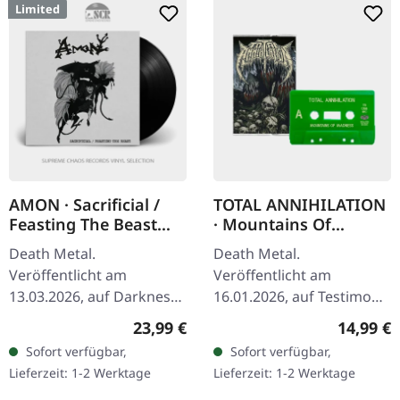
Limited
AMON · Sacrificial /
TOTAL ANNIHILATION
Feasting The Beast
· Mountains Of
(Re-Release) | BLACK
Madness | GREEN
Death Metal.
Death Metal.
LP
TAPE
Veröffentlicht am
Veröffentlicht am
13.03.2026, auf Darkness
16.01.2026, auf Testimony
Shall Rise Productions.
Records. Grüne Musik-
Regulärer Preis:
Reguläre
23,99 €
14,99 €
Schwarzes Vinyl im
Kassette mit Insert. Die
Sofort verfügbar,
Sofort verfügbar,
Standard-Cover mit 4-
Schweizer Metal-Giganten
Lieferzeit: 1-2 Werktage
Lieferzeit: 1-2 Werktage
seitigem Insert im LP-
Total Annihilation…