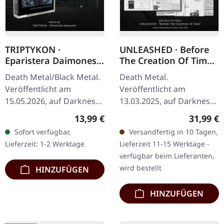
TRIPTYKON ·
UNLEASHED · Before
Eparistera Daimones |
The Creation Of Time
BLACK TAPE
| ULTRA CLEAR BLACK
Death Metal/Black Metal.
Death Metal.
ICE LP
Veröffentlicht am
Veröffentlicht am
15.05.2026, auf Darkness
13.03.2025, auf Darkness
Shall Rise Productions.
Shall Rise Productions.
Regulärer Preis:
Reguläre
13,99 €
31,99 €
Schwarze Musikkassette
Ultra clear black ice Vinyl
Sofort verfügbar,
Versandfertig in 10 Tagen,
mit 7-Panel J-Card im…
mit 16-seitigem Booklet
Lieferzeit: 1-2 Werktage
Lieferzeit 11-15 Werktage -
und A2 Poster,…
verfügbar beim Lieferanten,
wird bestellt
HINZUFÜGEN
HINZUFÜGEN