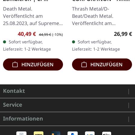
BUNDLE
And Tide | ORANGE
Death Metal.
Thrash Metal/D-
MARBLED LP
Veröffentlicht am
Beat/Death Metal.
25.08.2023, auf Supreme
Veröffentlicht am
Chaos Records.
12.12.2025, auf Supreme
Verkaufspreis:
Regulärer Preis:
Reguläre
40,49 €
26,99 €
44,99 €
(-10%)
EXKLUSIVES PREORDER
Chaos Records. Orange
Sofort verfügbar,
Sofort verfügbar,
BUDNLE! Die ersten 50
marmoriertes Vinyl mit
Lieferzeit: 1-2 Werktage
Lieferzeit: 1-2 Werktage
nummerierten Exemplare
Insert. Limitiert auf 150…
kommen mit…
HINZUFÜGEN
HINZUFÜGEN
Kontakt
Service
Informationen