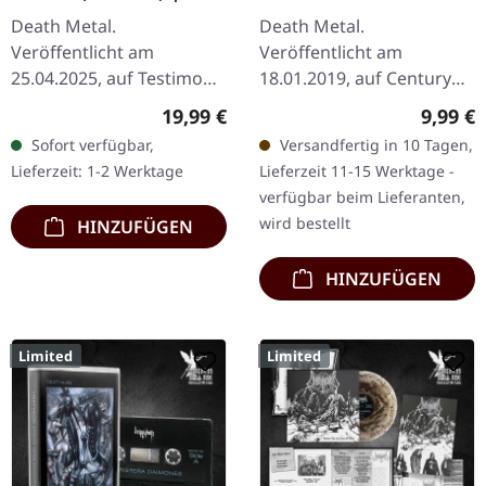
BLACK LP
Beast | CD
Death Metal.
Death Metal.
Veröffentlicht am
Veröffentlicht am
25.04.2025, auf Testimony
18.01.2019, auf Century
Records. Schwarzes Vinyl,
Media Records. CD im
Regulärer Preis:
Regulär
19,99 €
9,99 €
180g im gefütterten
Jewelcase. Die Death
Sofort verfügbar,
Versandfertig in 10 Tagen,
Innenhülle mit Beilage
Metal-Veteranen
Lieferzeit: 1-2 Werktage
Lieferzeit 11-15 Werktage -
und Schutzhülle.…
Malevolent Creation aus
verfügbar beim Lieferanten,
Florida…
wird bestellt
HINZUFÜGEN
HINZUFÜGEN
Limited
Limited