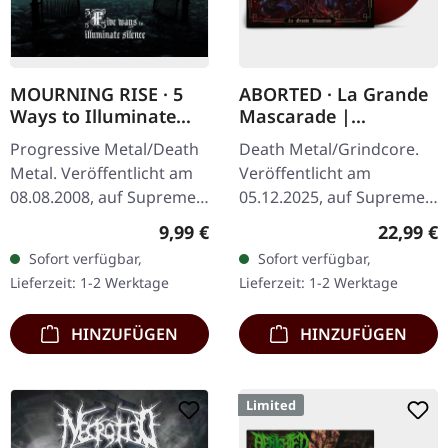
MOURNING RISE · 5
ABORTED · La Grande
Ways to Illuminate
Mascarade |
Silence | DIGIPAK CD
TRANSPARENT
Progressive Metal/Death
Death Metal/Grindcore.
RED/BLACK LP
Metal. Veröffentlicht am
Veröffentlicht am
08.08.2008, auf Supreme
05.12.2025, auf Supreme
Chaos Records. Limitierte
Chaos Records. Zum
Regulärer Preis:
Reguläre
9,99 €
22,99 €
CD-Version im DigiPak mit
ersten Mal auf Vinyl mit
Sofort verfügbar,
Sofort verfügbar,
12-seitgem Booklet.…
speziellem Mastering
Lieferzeit: 1-2 Werktage
Lieferzeit: 1-2 Werktage
extra für Vinyl.…
HINZUFÜGEN
HINZUFÜGEN
Limited