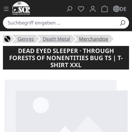
Du hast 0 Produkte auf
Warenkorb ent
DE
Genres
Death Metal
Merchandise
DEAD EYED SLEEPER · THROUGH
FORESTS OF NONENTITIES BUG TS | T-
SHIRT XXL