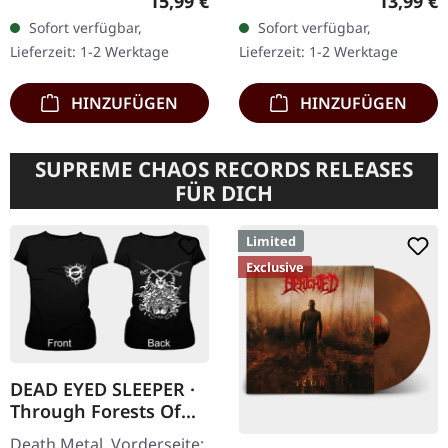
Regulärer Preis:
Reguläre
15,99 €
13,99 €
Jewelcase. Revocation
Die niederländischen
Sofort verfügbar,
Sofort verfügbar,
kehren mit ihrem bisher
Death Metal-Legenden
Lieferzeit: 1-2 Werktage
Lieferzeit: 1-2 Werktage
nachdenklichsten…
Pestilence kehren mit…
HINZUFÜGEN
HINZUFÜGEN
SUPREME CHAOS RECORDS RELEASES
FÜR DICH
Limited
Exclusive
DEAD EYED SLEEPER ·
Through Forests Of
Nonentities Bug |
Death Metal. Vorderseite: