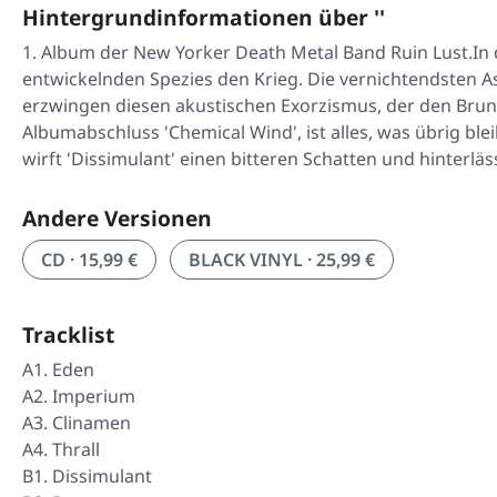
Hintergrundinformationen über ''
Album der New Yorker Death Metal Band Ruin Lust.In d
entwickelnden Spezies den Krieg. Die vernichtendsten 
erzwingen diesen akustischen Exorzismus, der den Brunne
Albumabschluss 'Chemical Wind', ist alles, was übrig bl
wirft 'Dissimulant' einen bitteren Schatten und hinterläs
Andere Versionen
CD · 15,99 €
BLACK VINYL · 25,99 €
Tracklist
A1. Eden
A2. Imperium
A3. Clinamen
A4. Thrall
B1. Dissimulant