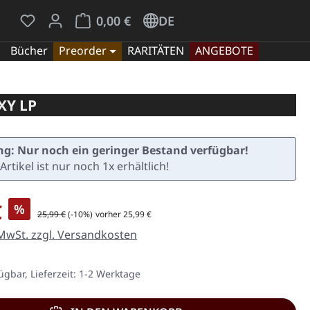
Du hast 0 Produkte auf dem Merkzettel
Warenkorb enthält 0 Positionen. Der Gesamt
0,00 €
DE
Bücher
Preorder
RARITÄTEN
ANGEBOTE
XY LP
g: Nur noch ein geringer Bestand verfügbar!
Artikel ist nur noch 1x erhältlich!
is:
€
%
Regulärer Preis:
25,99 €
(-10%)
vorher 25,99 €
 MwSt. zzgl. Versandkosten
ügbar, Lieferzeit: 1-2 Werktage