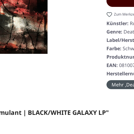
Zum Merkze
Künstler:
R
Genre:
Deat
Label/Herst
Farbe:
Schw
Produktn
EAN:
08100
Herstelle
Mehr ‚Dea
simulant | BLACK/WHITE GALAXY LP"