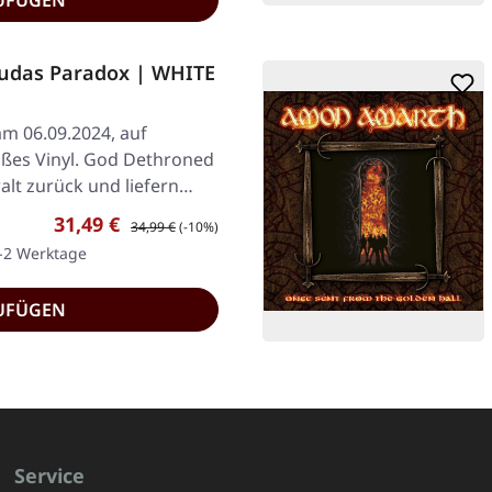
UFÜGEN
udas Paradox | WHITE
am 06.09.2024, auf
ißes Vinyl. God Dethroned
lt zurück und liefern…
Verkaufspreis:
Regulärer Preis:
31,49 €
34,99 €
(-10%)
1-2 Werktage
UFÜGEN
Service