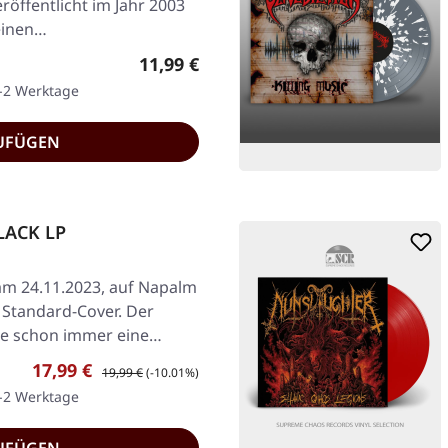
röffentlicht im Jahr 2003
 einen…
Regulärer Preis:
11,99 €
1-2 Werktage
UFÜGEN
LACK LP
 am 24.11.2023, auf Napalm
 Standard-Cover. Der
tte schon immer eine…
Verkaufspreis:
Regulärer Preis:
17,99 €
19,99 €
(-10.01%)
1-2 Werktage