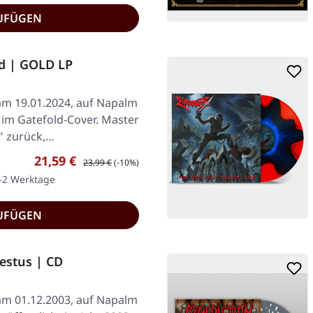
UFÜGEN
ed | GOLD LP
 am 19.01.2024, auf Napalm
 im Gatefold-Cover. Master
d" zurück,…
Verkaufspreis:
Regulärer Preis:
21,59 €
23,99 €
(-10%)
1-2 Werktage
UFÜGEN
estus | CD
 am 01.12.2003, auf Napalm