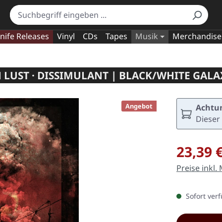
nife Releases
Vinyl
CDs
Tapes
Musik
Merchandise
 LUST · DISSIMULANT | BLACK/WHITE GALA
Angebot
Achtun
Dieser 
Verkaufspre
23,39 
Preise inkl.
Sofort verf