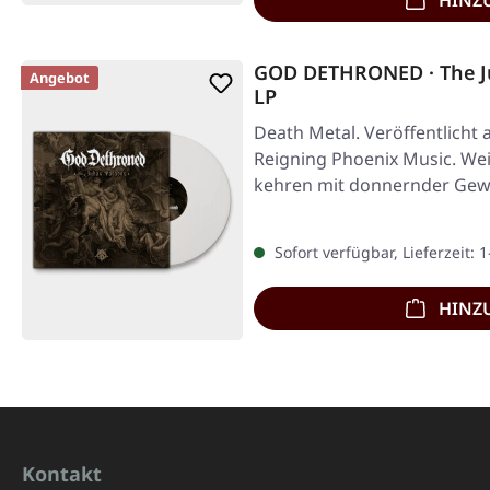
HINZ
GOD DETHRONED · The J
Angebot
LP
Death Metal. Veröffentlicht 
Reigning Phoenix Music. We
kehren mit donnernder Gewa
Sofort verfügbar, Lieferzeit: 
HINZ
Kontakt