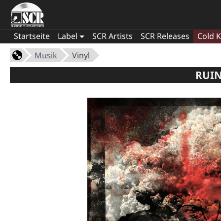
Startseite
Label
SCR Artists
SCR Releases
Cold K
Musik
Vinyl
RUIN