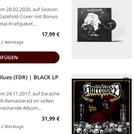
 am 28.02.2020, auf Season
 Gatefold-Cover mit Bonus-
etal-Kraftpaket…
Regulärer Preis:
17,99 €
1-2 Werktage
UFÜGEN
lues (FDR) | BLACK LP
am 24.11.2017, auf Earache
DR-Remastered im vollen
brechende Album…
Regulärer Preis:
31,99 €
1-2 Werktage