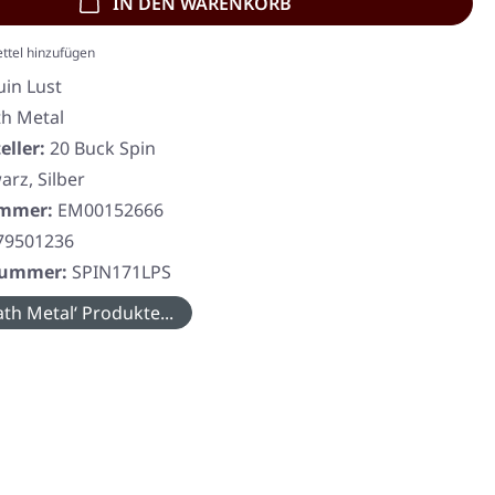
IN DEN WARENKORB
ttel hinzufügen
uin Lust
h Metal
eller:
20 Buck Spin
arz, Silber
ummer:
EM00152666
79501236
rnummer:
SPIN171LPS
th Metal‘ Produkte...