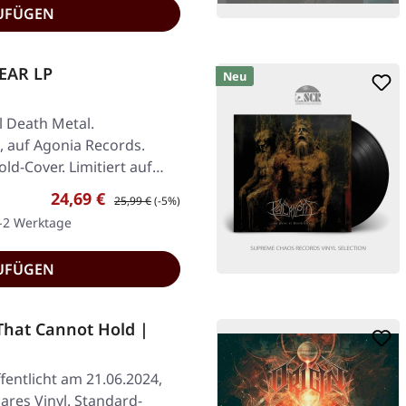
UFÜGEN
EAR LP
Neu
l Death Metal.
, auf Agonia Records.
old-Cover. Limitiert auf
Verkaufspreis:
Regulärer Preis:
24,69 €
25,99 €
(-5%)
1-2 Werktage
UFÜGEN
That Cannot Hold |
fentlicht am 21.06.2024,
lares Vinyl. Standard-