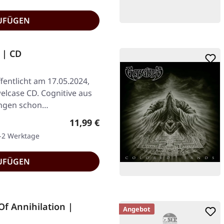
UFÜGEN
 | CD
fentlicht am 17.05.2024,
elcase CD. Cognitive aus
lingen schon…
Regulärer Preis:
11,99 €
1-2 Werktage
UFÜGEN
Of Annihilation |
Angebot