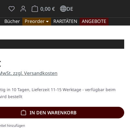
Du hast 0 Produkte auf dem Merkzettel
Warenkorb enthält 0 Positionen. Der Gesamt
0,00 €
DE
Bücher
Preorder
RARITÄTEN
ANGEBOTE
eis:
€
 MwSt. zzgl. Versandkosten
ig in 10 Tagen, Lieferzeit 11-15 Werktage - verfügbar beim
ird bestellt
IN DEN WARENKORB
ttel hinzufügen