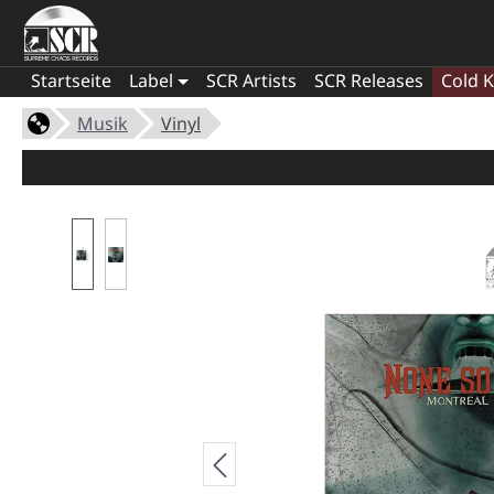
Startseite
Label
SCR Artists
SCR Releases
Cold K
Musik
Vinyl