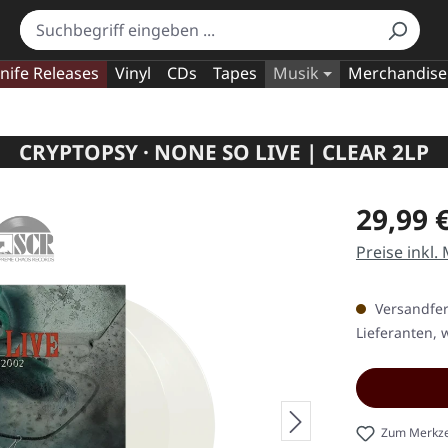
nife Releases
Vinyl
CDs
Tapes
Musik
Merchandise
CRYPTOPSY · NONE SO LIVE | CLEAR 2LP
Regulärer Pr
29,99 
Preise inkl.
Versandfert
Lieferanten, w
Zum Merkze