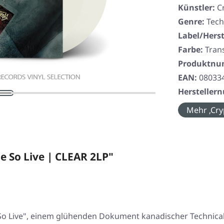
Künstler:
C
Genre:
Tech
Label/Herst
Farbe:
Tran
Produktn
EAN:
08033
Herstelle
Mehr ‚Cry
 So Live | CLEAR 2LP"
 So Live", einem glühenden Dokument kanadischer Technic