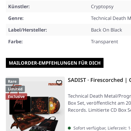
Künstler:
Cryptopsy
Genre:
Technical Death M
Label/Hersteller:
Back On Black
Farbe:
Transparent
MAILORDER-EMPFEHLUNGEN FÜR DICH
SADIST · Firescorched |
Rare
Limited
Technical Death Metal/Progr
Exclusive
Box Set, veröffentlicht am 2
Records. Limitierte CD Box S
Sofort verfügbar, Lieferzeit: 