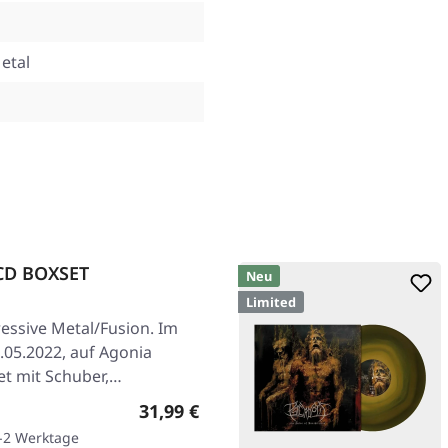
etal
 CD BOXSET
Neu
Limited
essive Metal/Fusion. Im
0.05.2022, auf Agonia
et mit Schuber,…
Regulärer Preis:
31,99 €
1-2 Werktage