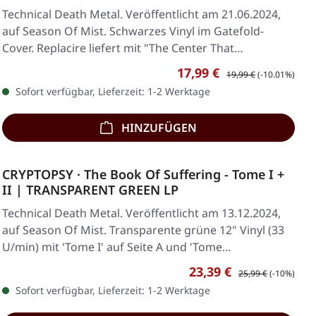
Technical Death Metal. Veröffentlicht am 21.06.2024,
auf Season Of Mist. Schwarzes Vinyl im Gatefold-
Cover. Replacire liefert mit "The Center That…
Verkaufspreis:
Regulärer Preis:
17,99 €
19,99 €
(-10.01%)
Sofort verfügbar, Lieferzeit: 1-2 Werktage
HINZUFÜGEN
CRYPTOPSY · The Book Of Suffering - Tome I +
II | TRANSPARENT GREEN LP
Technical Death Metal. Veröffentlicht am 13.12.2024,
auf Season Of Mist. Transparente grüne 12" Vinyl (33
U/min) mit 'Tome I' auf Seite A und 'Tome…
Verkaufspreis:
Regulärer Preis:
23,39 €
25,99 €
(-10%)
Sofort verfügbar, Lieferzeit: 1-2 Werktage