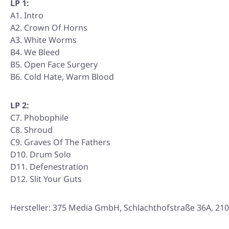
LP 1:
A1. Intro
A2. Crown Of Horns
A3. White Worms
B4. We Bleed
B5. Open Face Surgery
B6. Cold Hate, Warm Blood
LP 2:
C7. Phobophile
C8. Shroud
C9. Graves Of The Fathers
D10. Drum Solo
D11. Defenestration
D12. Slit Your Guts
Hersteller: 375 Media GmbH, Schlachthofstraße 36A, 