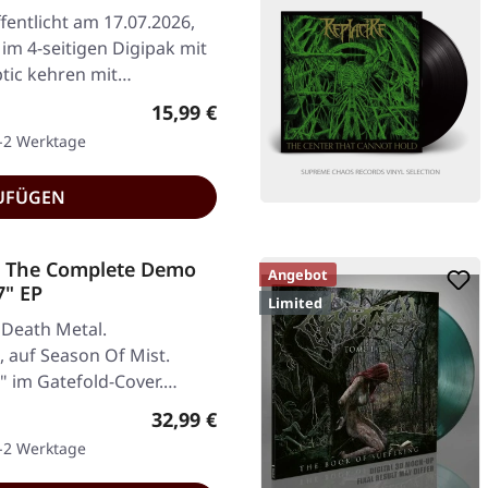
fentlicht am 17.07.2026,
im 4-seitigen Digipak mit
ptic kehren mit…
Regulärer Preis:
15,99 €
1-2 Werktage
UFÜGEN
 - The Complete Demo
Angebot
7" EP
Limited
 Death Metal.
, auf Season Of Mist.
" im Gatefold-Cover.
Regulärer Preis:
32,99 €
1-2 Werktage