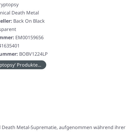
ryptopsy
nical Death Metal
eller:
Back On Black
sparent
ummer:
EM00159656
41635401
rnummer:
BOBV1224LP
ptopsy‘ Produkte...
al Death Metal-Suprematie, aufgenommen während ihrer