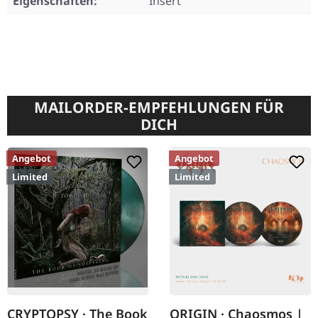
Eigenschaften:
Insert
MAILORDER-EMPFEHLUNGEN FÜR
DICH
Angebot
Angebot
Limited
Limited
CRYPTOPSY · The Book
ORIGIN · Chaosmos |