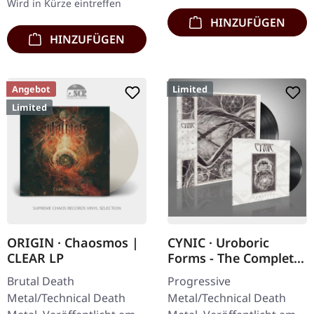
Wird in Kürze eintreffen
HINZUFÜGEN
HINZUFÜGEN
Angebot
Limited
Limited
ORIGIN · Chaosmos |
CYNIC · Uroboric
CLEAR LP
Forms - The Complete
Demo Recordings |
Brutal Death
Progressive
BLACK LP+7" EP
Metal/Technical Death
Metal/Technical Death