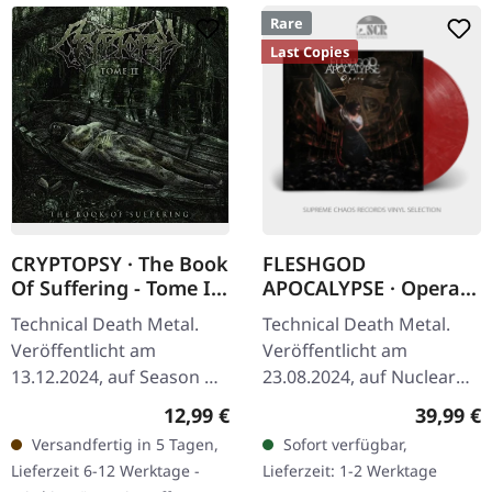
Rare
Last Copies
CRYPTOPSY · The Book
FLESHGOD
Of Suffering - Tome II
APOCALYPSE · Opera |
| CD
RED MARBLED LP
Technical Death Metal.
Technical Death Metal.
Veröffentlicht am
Veröffentlicht am
13.12.2024, auf Season Of
23.08.2024, auf Nuclear
Mist. CD im Jewelcase mit
Blast Records. Rot
Regulärer Preis:
Reguläre
12,99 €
39,99 €
8-seitigem Booklet. Seit
marmoriertes Vinyl im
Versandfertig in 5 Tagen,
Sofort verfügbar,
über dreißig Jahren ist…
Standard-Cover mit
Lieferzeit 6-12 Werktage -
Lieferzeit: 1-2 Werktage
Insert. "Opera" von…