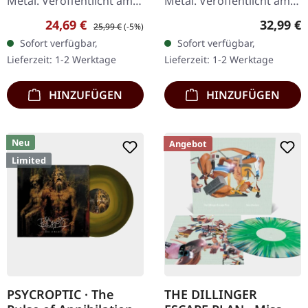
Metal. Veröffentlicht am
Metal. Veröffentlicht am
03.06.2022, auf Agonia
17.11.2023, auf Season Of
Verkaufspreis:
Regulärer Preis:
Reguläre
24,69 €
32,99 €
25,99 €
(-5%)
Records. Milchig klares
Mist. Schwarzes Vinyl mit
Sofort verfügbar,
Sofort verfügbar,
Vinyl im Gatefold-Cover.
Bonus-7" im Gatefold-
Lieferzeit: 1-2 Werktage
Lieferzeit: 1-2 Werktage
Limitiert auf 350…
Cover. Limitiert…
HINZUFÜGEN
HINZUFÜGEN
Neu
Angebot
Limited
PSYCROPTIC · The
THE DILLINGER