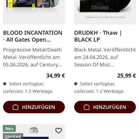
BLOOD INCANTATION
DRUDKH · Thaw |
· All Gates Open
BLACK LP
(Original Motion
Progressive Metal/Death
Black Metal. Veröffentlicht
Picture Soundtrack) |
Metal. Veröffentlicht am
am 24.04.2026, auf
BLACK 2LP+BLURAY
05.06.2026, auf Century
Season Of Mist
Media Records.
Underground Activists.
Regulärer Preis:
Reguläre
34,99 €
25,99 €
Schwarzes Doppel-Vinyl
Schwarzes Vinyl im
Sofort verfügbar,
Sofort verfügbar,
im Gatefold-Cover mit
Gatefold-Cover. Drudkh
Lieferzeit: 1-2 Werktage
Lieferzeit: 1-2 Werktage
Blu-Ray-Disc und…
kehren mit „Thaw"…
HINZUFÜGEN
HINZUFÜGEN
Neu
Limited