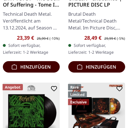
Of Suffering - Tome I +
PICTURE DISC LP
II | TRANSPARENT
Technical Death Metal.
Brutal Death
GREEN LP
Veröffentlicht am
Metal/Technical Death
13.12.2024, auf Season Of
Metal. Im Picture Disc,
Mist. Transparente grüne
veröffentlicht am
Verkaufspreis:
Regulärer Preis:
Verkaufspreis:
Regulärer Preis
23,39 €
28,49 €
25,99 €
(-10%)
29,99 €
(-5%)
12" Vinyl (33 U/min) mit
03.06.2022, auf Agonia
Sofort verfügbar,
Sofort verfügbar,
'Tome I' auf Seite A und
Records. Picture Disc
Lieferzeit: 1-2 Werktage
Lieferzeit: 1-2 Werktage
'Tome…
Vinyl im Gatefold-Cover.…
HINZUFÜGEN
HINZUFÜGEN
Angebot
Rare
Limited
Exclusive