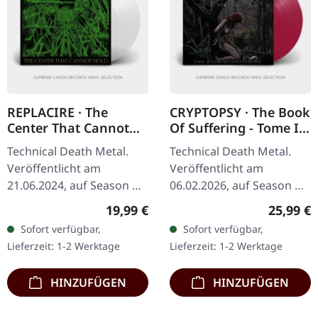
REPLACIRE · The
CRYPTOPSY · The Book
Center That Cannot
Of Suffering - Tome I +
Hold | CRYSTAL CLEAR
II | TRANSPARENT
Technical Death Metal.
Technical Death Metal.
LP
VIOLET LP
Veröffentlicht am
Veröffentlicht am
21.06.2024, auf Season Of
06.02.2026, auf Season Of
Mist. Kristallklares Vinyl.
Mist. Transparentes
Regulärer Preis:
Reguläre
19,99 €
25,99 €
Standard-Cover. Gatefold-
violettes Vinyl im
Sofort verfügbar,
Sofort verfügbar,
Cover. Es gibt Alben, die…
Standard-Cover mit 4-
Lieferzeit: 1-2 Werktage
Lieferzeit: 1-2 Werktage
seitigem Insert.…
HINZUFÜGEN
HINZUFÜGEN