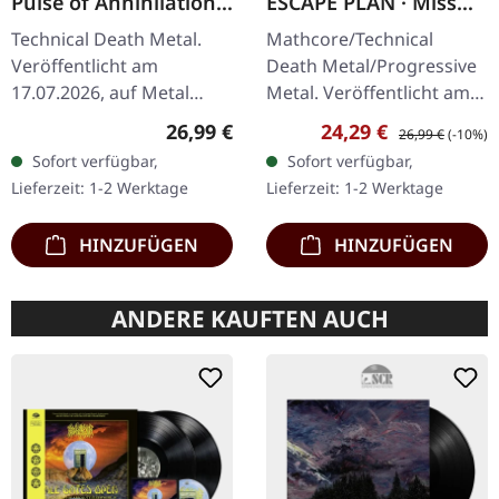
Pulse of Annihilation |
ESCAPE PLAN · Miss
GREEN/GOLD
Machine | TRI-COLOR
Technical Death Metal.
Mathcore/Technical
MARBLED LP
MERGE WITH
Veröffentlicht am
Death Metal/Progressive
SPLATTER LP
17.07.2026, auf Metal
Metal. Veröffentlicht am
Blade Records. Limitiert
09.08.2024, auf Relapse
Regulärer Preis:
Verkaufspreis:
Regulärer Preis:
26,99 €
24,29 €
26,99 €
(-10%)
auf 250 Exemplare auf
Records. Dreifach Merge
Sofort verfügbar,
Sofort verfügbar,
„Barren Waste"
Vinyl (Grün/Weiß/Blau)
Lieferzeit: 1-2 Werktage
Lieferzeit: 1-2 Werktage
sumpfgrün/gold…
mit…
HINZUFÜGEN
HINZUFÜGEN
ANDERE KAUFTEN AUCH