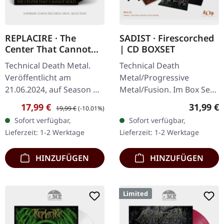
REPLACIRE · The
SADIST · Firescorched
Center That Cannot
| CD BOXSET
Hold | BLACK LP
Technical Death Metal.
Technical Death
Veröffentlicht am
Metal/Progressive
21.06.2024, auf Season Of
Metal/Fusion. Im Box Set,
Mist. Schwarzes Vinyl im
veröffentlicht am
Verkaufspreis:
Regulärer Preis:
Reguläre
17,99 €
31,99 €
19,99 €
(-10.01%)
Gatefold-Cover. Replacire
20.05.2022, auf Agonia
Sofort verfügbar,
Sofort verfügbar,
liefert mit "The Center
Records. Limitierte CD
Lieferzeit: 1-2 Werktage
Lieferzeit: 1-2 Werktage
That…
Box Set mit Schuber,…
HINZUFÜGEN
HINZUFÜGEN
Limited