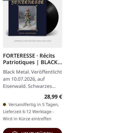
FORTERESSE · Récits
Patriotiques | BLACK
LP
Black Metal. Veröffentlicht
am 10.07.2026, auf
Eisenwald. Schwarzes
Vinyl in Gatefold-Cover
Regulärer Preis:
28,99 €
mit Innendruck und
Versandfertig in 5 Tagen,
luxuriösen metallischen
Lieferzeit 6-12 Werktage -
Golddrucken.…
Wird in Kürze eintreffen