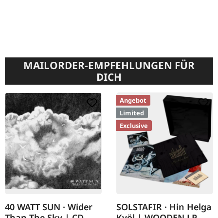
MAILORDER-EMPFEHLUNGEN FÜR
DICH
Angebot
Limited
Exclusive
40 WATT SUN · Wider
SOLSTAFIR · Hin Helga
Than The Sky | CD
Kvöl | WOODEN LP