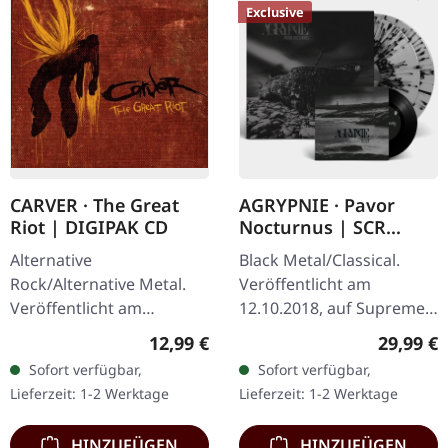
Exclusive
CARVER · The Great
AGRYPNIE · Pavor
Riot | DIGIPAK CD
Nocturnus | SCR
GREY/BLACK SPLATTER
Alternative
Black Metal/Classical.
2LP+7" BUNDLE
Rock/Alternative Metal.
Veröffentlicht am
Veröffentlicht am
12.10.2018, auf Supreme
08.02.2013, auf Supreme
Chaos Records. Schweres
Regulärer Preis:
Reguläre
12,99 €
29,99 €
Chaos Records. Limitierte
180g Doppel-Vinyl im
Sofort verfügbar,
Sofort verfügbar,
Auflage als CD im DigiPak
Gatefold-Cover mit der
Lieferzeit: 1-2 Werktage
Lieferzeit: 1-2 Werktage
mit umfangreichen…
extra 7" Single…
HINZUFÜGEN
HINZUFÜGEN