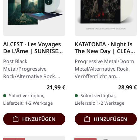
ALCEST · Les Voyages
KATATONIA · Night Is
De L'Âme | SUNRISE
The New Day | CLEAR
PEARL LP
LP
Post Black
Progressive Metal/Doom
Metal/Progressive
Metal/Alternative Rock.
Rock/Alternative Rock.
Veröffentlicht am
Veröffentlicht am
19.06.2026, auf Peaceville
Regulärer Preis:
Reguläre
21,99 €
28,99 €
20.12.2024, auf Prophecy
Records. Klares Vinyl im
Sofort verfügbar,
Sofort verfügbar,
Productions. Spezielles
Standard-Cover. Plastic
Lieferzeit: 1-2 Werktage
Lieferzeit: 1-2 Werktage
Sunrise Pearl Vinyl im…
Head…
HINZUFÜGEN
HINZUFÜGEN