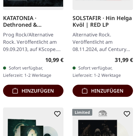
KATATONIA ·
SOLSTAFIR · Hin Helga
Dethroned &
Kvöl | RED LP
Uncrowned | DIGIPAK
Prog Rock/Alternative
Alternative Rock.
CD
Rock. Veröffentlicht am
Veröffentlicht am
09.09.2013, auf KScope.
08.11.2024, auf Century
CD im DigiPack.
Media Records. Weißes
Regulärer Preis:
Reguläre
10,99 €
31,99 €
"Dethroned &
Vinyl mit Insert im
Sofort verfügbar,
Sofort verfügbar,
Uncrowned" ist ein
Gatefold, inklusive
Lieferzeit: 1-2 Werktage
Lieferzeit: 1-2 Werktage
mutiges künstlerisches…
speziellem Artprint. "Hin…
HINZUFÜGEN
HINZUFÜGEN
Limited